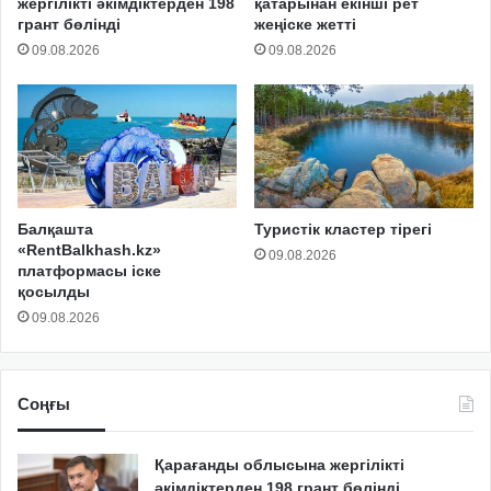
жергілікті әкімдіктерден 198
қатарынан екінші рет
грант бөлінді
жеңіске жетті
09.08.2026
09.08.2026
Балқашта
Туристік кластер тірегі
«RentBalkhash.kz»
09.08.2026
платформасы іске
қосылды
09.08.2026
Соңғы
Қарағанды облысына жергілікті
әкімдіктерден 198 грант бөлінді