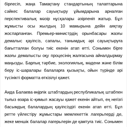
бірлесіп, жаңа Тамақтану стандартының талаптарына
сәйкес балалар сауықтыру ұйымдарына арналған
перспективалық мәзір нұсқалары әзірленіп жатыр. Бұл
жұмысты осы жылдың 10 мамырына дейін аяқтау
жоспарланған. Премьер-министрдің орынбасары жазғы
демалыс қауіпсіз, сапалы, танымдық әрі сауықтыруға
бағытталған болуы тиіс екенін атап өтті. Сонымен бірге
жазғы демалысты оқу процесінің жалғасына айналдырмау
маңызды. Барлық тәрбие, экологиялық, мәдени және білім
беру іс-шаралары балаларға қызықты, ойын түрінде әрі
түсінікті форматта өткізілуі қажет.
Аида Балаева өңірлік штабтардың республикалық штабпен
тығыз өзара іс-қимыл жасауы қажет екенін айтып, ең негізгі
басымдық балалардың қауіпсіздігі екенін атап өтті. Бұл
ретте үйлестіру жұмыстары мемлекеттік лагерьлерді де,
жеке меншік балалар лагерьлерін де қамтуға тиіс. Сонымен