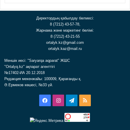
Директордың қабылдау бөлмесі:
8 (7212) 43-57-78,
Жарнама және маркетинг бөлімі:
8 (7212) 43-21-55
ortalyk.kz@gmail.com
ortalyk.kaz@mail.ru
Меншік иесі: "Saryarqa aqparat" ЖШС
"Ortalyq.kz" ақпарат агенттігі
№17402-ИА 20.12.2018
Редакция мекенжайы: 100009, Қарағанды қ.
Ә.Ермеков көшесі, №33 үй.
Facebook
Instagram
Telegram
RSS