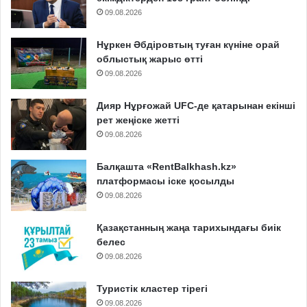
09.08.2026
Нұркен Әбдіровтың туған күніне орай
облыстық жарыс өтті
09.08.2026
Дияр Нұрғожай UFC-де қатарынан екінші
рет жеңіске жетті
09.08.2026
Балқашта «RentBalkhash.kz»
платформасы іске қосылды
09.08.2026
Қазақстанның жаңа тарихындағы биік
белес
09.08.2026
Туристік кластер тірегі
09.08.2026