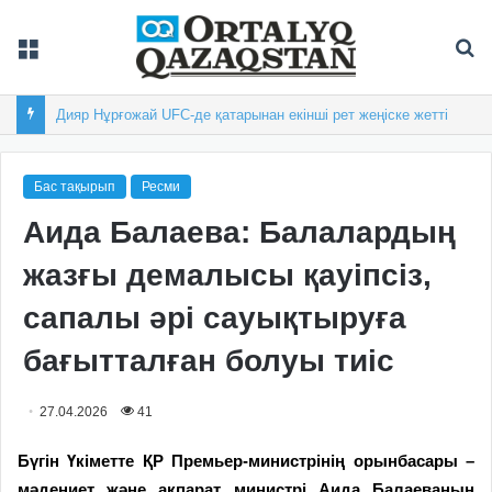
Мәзір
Із
Астанадағы «Болашақ ойындарына» 50 елден 800 спортшы жиналды
Бас тақырып
Ресми
Аида Балаева: Балалардың
жазғы демалысы қауіпсіз,
сапалы әрі сауықтыруға
бағытталған болуы тиіс
27.04.2026
41
Бүгін Үкіметте ҚР Премьер-министрінің орынбасары –
мәдениет және ақпарат министрі Аида Балаеваның