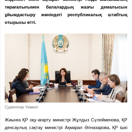
төрағалығымен балалардың жазғы демалысын
ұйымдастыру жөніндегі республикалық штабтың
отырысы өтті.
Суреттер Үкімет
Жиынға ҚР оқу-ағарту министрі Жұлдыз Сүлейменова, ҚР
денсаулық сақтау министрі Ақмарал Әлназарова, ҚР ішкі