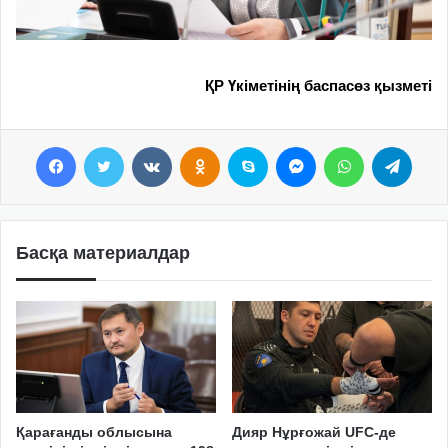
ҚР Үкіметінің баспасөз қызметі
Facebook
Twitter
VKontakte
Odnoklassniki
Skype
Messenger
WhatsApp
Telegram
Басқа материалдар
Қарағанды облысына
Дияр Нұрғожай UFC-де