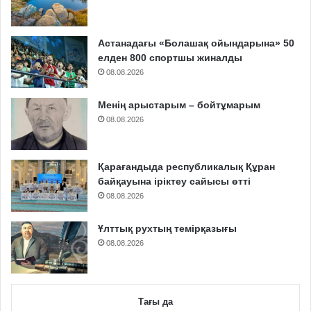
Астанадағы «Болашақ ойындарына» 50
елден 800 спортшы жиналды
08.08.2026
Менің арыстарым – бойтұмарым
08.08.2026
Қарағандыда республикалық Құран
байқауына іріктеу сайысы өтті
08.08.2026
Ұлттық рухтың темірқазығы
08.08.2026
Тағы да