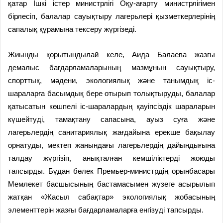
қатар Ішкі істер министрлігі Оқу-ағарту министрлігімен
бірлесіп, балалар сауықтыру лагерьлері қызметкерлерінің
сапалық құрамына тексеру жүргізеді.
Жиынды қорытындылай келе, Аида Балаева жазғы
демалыс бағдарламаларының мазмұнын сауықтыру,
спорттық, мәдени, экологиялық және танымдық іс-
шараларға басымдық бере отырып толықтыруды, балалар
қатысатын көшпелі іс-шаралардың қауіпсіздік шараларын
күшейтуді, тамақтану сапасына, ауыз суға және
лагерьлердің санитариялық жағдайына ерекше бақылау
орнатуды, мектеп жанындағы лагерьлердің дайындығына
талдау жүргізіп, анықталған кемшіліктерді жоюды
тапсырды. Бұдан бөлек Премьер-министрдің орынбасары
Мемлекет басшысының бастамасымен жүзеге асырылып
жатқан «Жасыл сабақтар» экологиялық жобасының
элементтерін жазғы бағдарламаларға енгізуді тапсырды.