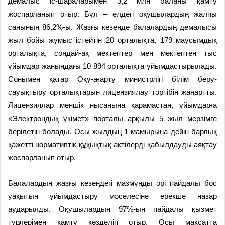
демалыс іс-шараларымен 3,2 млн баланы қамту
жоспарланып отыр. Бұл – елдегі оқушылардың жалпы
санының 86,2%-ы. Жазғы кезеңде балалардың демалысы
жыл бойы жұмыс істейтін 20 орталықта, 179 маусымдық
орталықта, сондай-ақ мектептер мен мектептен тыс
ұйымдар жанындағы 10 894 орталықта ұйымдастырылады.
Сонымен қатар Оқу-ағарту министрлігі білім беру-
сауықтыру орталықтарын лицензиялау тәртібін жаңартты.
Лицензиялар меншік нысанына қарамастан, ұйымдарға
«Электрондық үкімет» порталы арқылы 5 жыл мерзімге
берілетін болады. Осы жылдың 1 мамырына дейін барлық
қажетті нормативтік құқықтық актілерді қабылдауды аяқтау
жоспарланып отыр.
Балалардың жазғы кезеңдегі мазмұнды әрі пайдалы бос
уақытын ұйымдастыру мәселесіне ерекше назар
аударылды. Оқушылардың 97%-ын пайдалы қызмет
түрлерімен қамту көзделіп отыр. Осы мақсатта