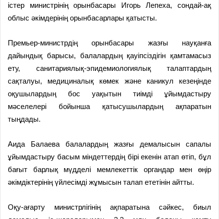
істер министрінің орынбасары Игорь Лепеха, сондай-ақ
облыс әкімдерінің орынбасарлары қатысты.
Премьер-министрдің орынбасары жазғы науқанға
дайындық барысы, балалардың қауіпсіздігін қамтамасыз
ету, санитариялық-эпидемиологиялық талаптардың
сақталуы, медициналық көмек және каникул кезеңінде
оқушылардың бос уақытын тиімді ұйымдастыру
мәселелері бойынша қатысушылардың ақпаратын
тыңдады.
Аида Балаева балалардың жазғы демалысын сапалы
ұйымдастыру басым міндеттердің бірі екенін атап өтіп, бұл
бағыт барлық мүдделі мемлекеттік органдар мен өңір
әкімдіктерінің үйлесімді жұмысын талап ететінін айтты.
Оқу-ағарту министрлігінің ақпаратына сәйкес, биыл