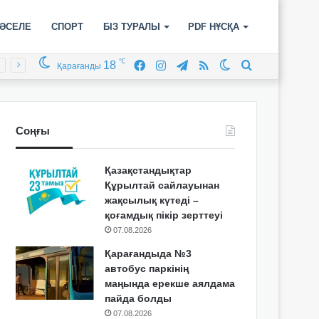
ӘСЕЛЕ
СПОРТ
БІЗ ТУРАЛЫ
PDF НҰСҚА
℃
18
Facebook
Instagram
Telegram
RSS
Switch
Іздеу
Қарағанды
skin
Соңғы
Қазақстандықтар
Құрылтай сайлауынан
жақсылық күтеді –
қоғамдық пікір зерттеуі
07.08.2026
Қарағандыда №3
автобус паркінің
маңында ерекше аялдама
пайда болды
07.08.2026