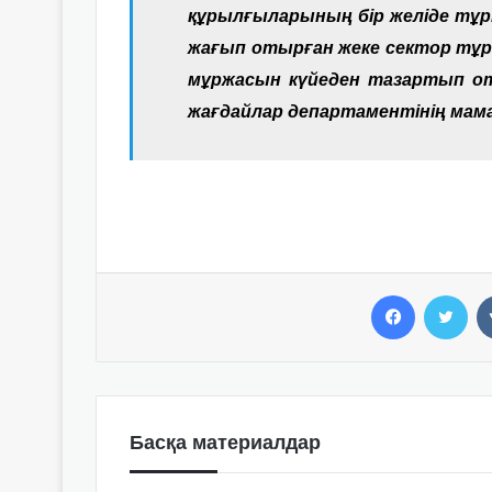
құрылғыларының бір желіде тұрм
жағып отырған жеке сектор тұр
мұржасын күйеден тазартып о
жағдайлар департаментінің мам
Facebook
Twitter
Басқа материалдар