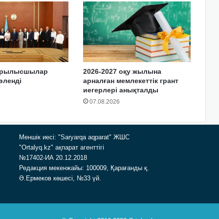
құрылысшылар
2026-2027 оқу жылына
өленді
арналған мемлекеттік грант
иегерлері анықталды
07.08.2026
Меншік иесі: "Saryarqa aqparat" ЖШС
"Ortalyq.kz" ақпарат агенттігі
№17402-ИА 20.12.2018
Редакция мекенжайы: 100009, Қарағанды қ.
Ә.Ермеков көшесі, №33 үй.