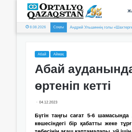
Ж
8.08.2026
Соңғы
Андрей Ульшиннің голы «Шахтерге
Абай
Аймақ
Абай ауданында
өртеніп кетті
04.12.2023
Бүгін таңғы сағат 5-6 шамасында
көшесіндегі бір қабатты жеке тұ
төбесінің ағаш қаптамалары, үй іші