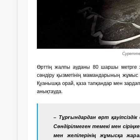
Суретте
Өрттің жалпы ауданы 80 шаршы метрге же
сөндіру қызметінің мамандарының жұмыс н
Қуанышқа орай, қаза тапқандар мен зардап
анықтауда.
– Тұрғындардан өрт қауіпсіздік
Сөндірілмеген темекі мен сірің
мен желілерінің жұмысқа жар