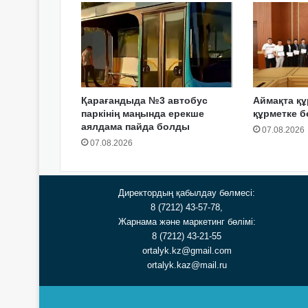
Қарағандыда №3 автобус
Аймақта 
паркінің маңында ерекше
құрметке б
аялдама пайда болды
07.08.2026
07.08.2026
Директордың қабылдау бөлмесі:
8 (7212) 43-57-78,
Жарнама және маркетинг бөлімі:
8 (7212) 43-21-55
ortalyk.kz@gmail.com
ortalyk.kaz@mail.ru