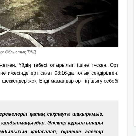
р: Облыстық ТЖД
ткен. Үйдің төбесі опырылып ішіне түскен. Өрт
әтижесінде өрт сағат 08:16-да толық сөндірілген.
 шеккендер жоқ. Енді мамандар өрттің шығу себебі
 ережелерін қатаң сақтауға шақырамыз.
ке қалдырмаңыздар. Электр құрылғылары
амдылығын қадағалап, бірнеше электр