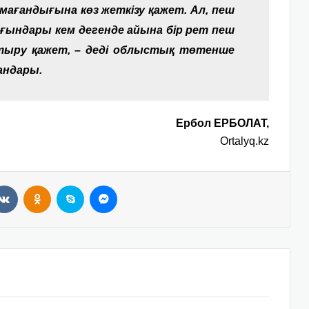
ағандығына көз жеткізу қажет. Ал, пеш
ғындары кем дегенде айына бір рет пеш
тыру қажет, – деді облыстық төтенше
андары.
Ербол ЕРБОЛАТ,
Ortalyq.kz
VKontakte
Odnoklassniki
Skype
Messenger