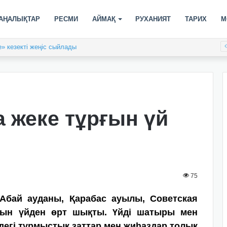
АҢАЛЫҚТАР
РЕСМИ
АЙМАҚ
РУХАНИЯТ
ТАРИХ
М
» кезекті жеңіс сыйлады
 жеке тұрғын үй
75
 Абай ауданы, Қарабас ауылы, Советская
рғын үйден өрт шықты. Үйді шатыры мен
ндегі тұрмыстық заттар мен жиһаздар толық