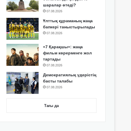
шаралар өтеді?
07.08.2026
Ұлттық құраманың жаңа
бапкері таныстырылады
07.08.2026
«7 Қарақшы»: жаңа
фильм көрерменге жол
тартады
07.08.2026
Демократиялық үдерістің
басты талабы
07.08.2026
Тағы да