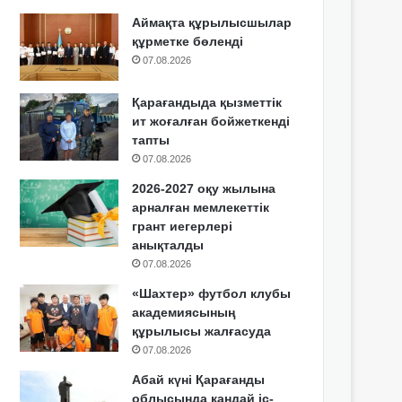
Аймақта құрылысшылар
құрметке бөленді
07.08.2026
Қарағандыда қызметтік
ит жоғалған бойжеткенді
тапты
07.08.2026
2026-2027 оқу жылына
арналған мемлекеттік
грант иегерлері
анықталды
07.08.2026
«Шахтер» футбол клубы
академиясының
құрылысы жалғасуда
07.08.2026
Абай күні Қарағанды
облысында қандай іс-