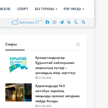
ӘСЕЛЕ
СПОРТ
БІЗ ТУРАЛЫ
PDF НҰСҚА
℃
17
Facebook
Instagram
Telegram
RSS
Switch
Іздеу
Қарағанды
skin
Соңғы
Қазақстандықтар
Құрылтай сайлауынан
жақсылық күтеді –
қоғамдық пікір зерттеуі
07.08.2026
Қарағандыда №3
автобус паркінің
маңында ерекше аялдама
пайда болды
07.08.2026