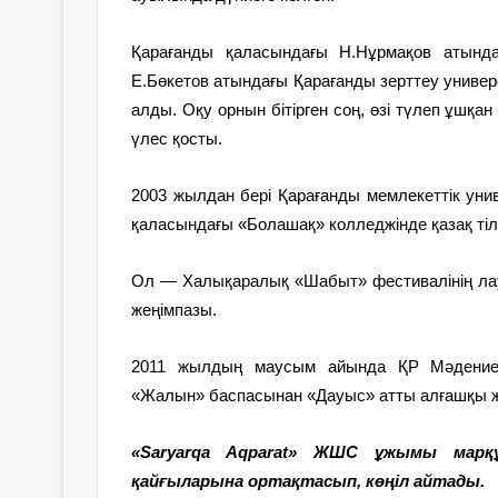
Қарағанды қаласындағы Н.Нұрмақов атынд
Е.Бөкетов атындағы Қарағанды зерттеу униве
алды. Оқу орнын бітірген соң, өзі түлеп ұшқан
үлес қосты.
2003 жылдан бері Қарағанды мемлекеттік унив
қаласындағы «Болашақ» колледжінде қазақ тіл
Ол — Халықаралық «Шабыт» фестивалінің ла
жеңімпазы.
2011 жылдың маусым айында ҚР Мәдениет 
«Жалын» баспасынан «Дауыс» атты алғашқы ж
«Saryarqa Aqparat» ЖШС ұжымы марқ
қайғыларына ортақтасып, көңіл айтады.