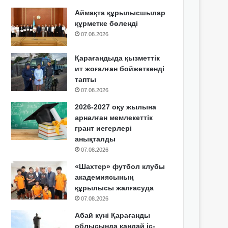
Аймақта құрылысшылар
құрметке бөленді
07.08.2026
Қарағандыда қызметтік
ит жоғалған бойжеткенді
тапты
07.08.2026
2026-2027 оқу жылына
арналған мемлекеттік
грант иегерлері
анықталды
07.08.2026
«Шахтер» футбол клубы
академиясының
құрылысы жалғасуда
07.08.2026
Абай күні Қарағанды
облысында қандай іс-