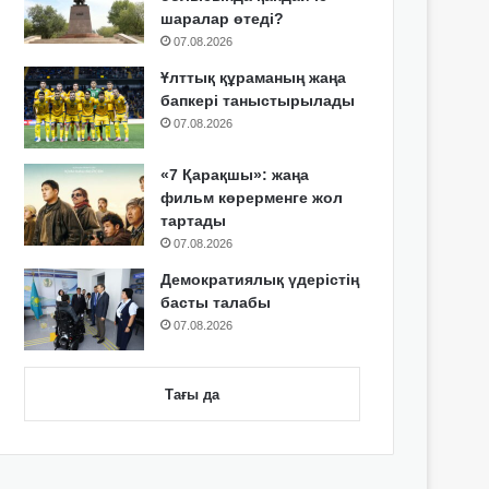
шаралар өтеді?
07.08.2026
Ұлттық құраманың жаңа
бапкері таныстырылады
07.08.2026
«7 Қарақшы»: жаңа
фильм көрерменге жол
тартады
07.08.2026
Демократиялық үдерістің
басты талабы
07.08.2026
Тағы да