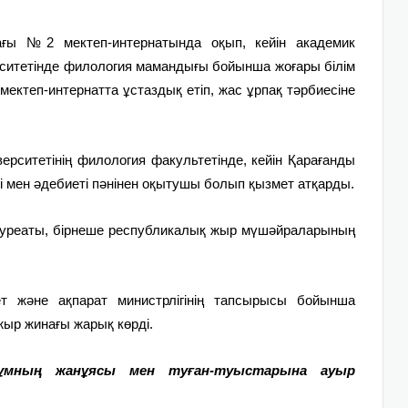
ағы №2 мектеп-интернатында оқып, кейін академик
рситетінде филология мамандығы бойынша жоғары білім
 мектеп-интернатта ұстаздық етіп, жас ұрпақ тәрбиесіне
ерситетінің филология факультетінде, кейін Қарағанды
і мен әдебиеті пәнінен оқытушы болып қызмет атқарды.
уреаты, бірнеше республикалық жыр мүшәйраларының
және ақпарат министрлігінің тапсырысы бойынша
ыр жинағы жарық көрді.
ұмның жанұясы мен туған-туыстарына ауыр