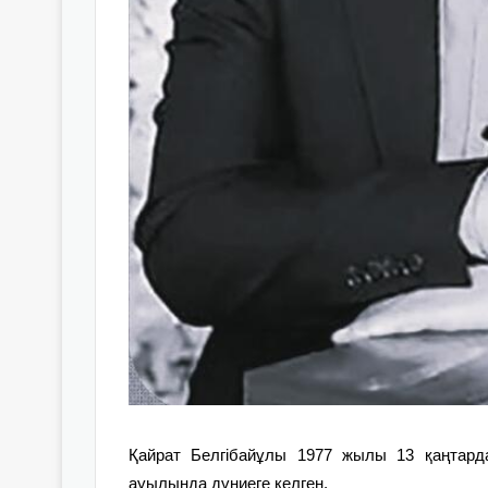
Қайрат Белгібайұлы 1977 жылы 13 қаңтар
ауылында дүниеге келген.