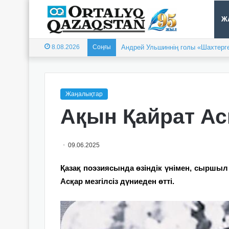
Ж
8.08.2026
Соңғы
Андрей Ульшиннің голы «Шахтерге
Жаңалықтар
Ақын Қайрат Асқ
09.06.2025
Қазақ поэзиясында өзіндік үнімен, сыршыл 
Асқар мезгілсіз дүниеден өтті.