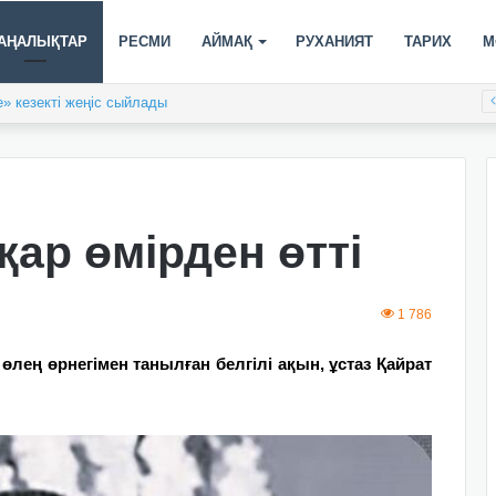
АҢАЛЫҚТАР
РЕСМИ
АЙМАҚ
РУХАНИЯТ
ТАРИХ
М
» кезекті жеңіс сыйлады
ар өмірден өтті
1 786
өлең өрнегімен танылған белгілі ақын, ұстаз Қайрат