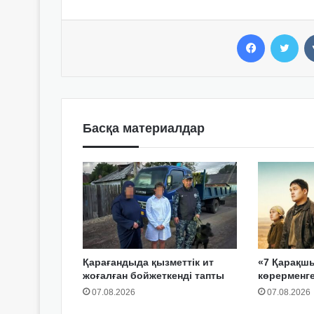
Facebook
Twitter
Басқа материалдар
Қарағандыда қызметтік ит
«7 Қарақш
жоғалған бойжеткенді тапты
көрерменг
07.08.2026
07.08.2026