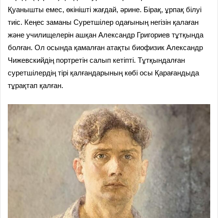
Қуанышты емес, өкінішті жағдай, әрине. Бірақ, ұрпақ білуі
тиіс. Кеңес заманы Суретшілер одағының негізін қалаған
және училищелерін ашқан Александр Григориев тұтқында
болған. Ол осында қамалған атақты биофизик Александр
Чижевскийдің портретін салып кетіпті. Тұтқындалған
суретшілердің тірі қалғандарының көбі осы Қарағандыда
тұрақтап қалған.