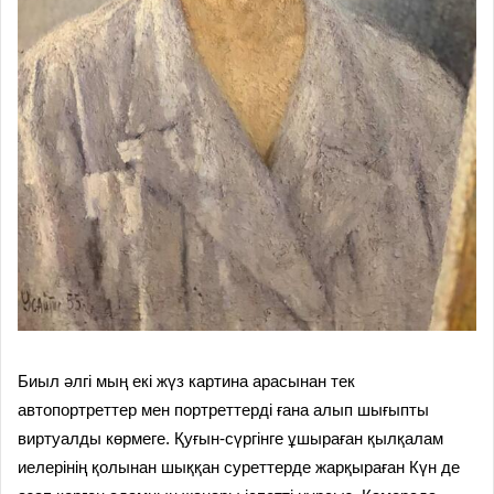
Биыл әлгі мың екі жүз картина арасынан тек
автопортреттер мен портреттерді ғана алып шығыпты
виртуалды көрмеге. Қуғын-сүргінге ұшыраған қылқалам
иелерінің қолынан шыққан суреттерде жарқыраған Күн де