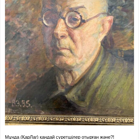
Мұнда (ҚарЛаг) қандай суретшілер отырған және?!