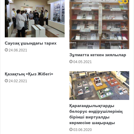
Саусақ ұшындағы тарих
24.06.2021
Зұлматта кеткен зиялылар
04.05.2021
Қазақтың «Қыз Жібегі»
24.02.2021
Қарағандылықтарды
белорус өндірушілерінің
бірінші виртуалды
көрмесіне шақырады
03.06.2020