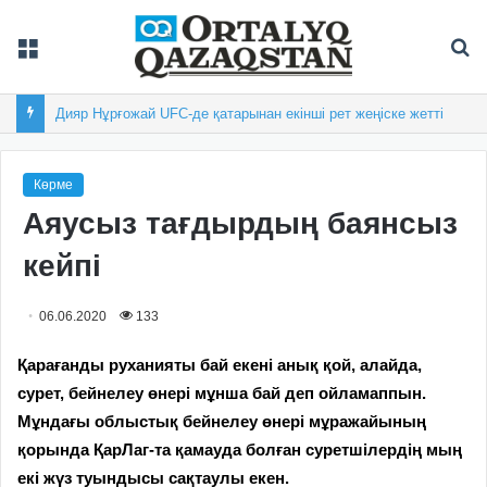
Мәзір
Із
Дияр Нұрғожай UFC-де қатарынан екінші рет жеңіске жетті
Көрме
Аяусыз тағдырдың баянсыз
кейпі
06.06.2020
133
Қарағанды руханияты бай екені анық қой, алайда,
сурет, бейнелеу өнері мұнша бай деп ойламаппын.
Мұндағы облыстық бейнелеу өнері мұражайының
қорында ҚарЛаг-та қамауда болған суретшілердің мың
екі жүз туындысы сақтаулы екен.