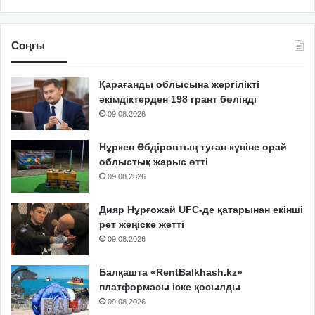
Соңғы
Қарағанды облысына жергілікті
әкімдіктерден 198 грант бөлінді
09.08.2026
Нұркен Әбдіровтың туған күніне орай
облыстық жарыс өтті
09.08.2026
Дияр Нұрғожай UFC-де қатарынан екінші
рет жеңіске жетті
09.08.2026
Балқашта «RentBalkhash.kz»
платформасы іске қосылды
09.08.2026