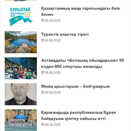
Қазақстанның жаңа тарихындағы биік
белес
09.08.2026
Туристік кластер тірегі
09.08.2026
Астанадағы «Болашақ ойындарына» 50
елден 800 спортшы жиналды
08.08.2026
Менің арыстарым – бойтұмарым
08.08.2026
Қарағандыда республикалық Құран
байқауына іріктеу сайысы өтті
08.08.2026