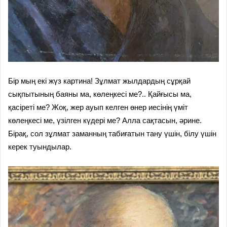
Бір мың екі жүз картина! Зұлмат жылдардың сұрқай
сықпытының баяны ма, көлеңкесі ме?.. Қайғысы ма,
қасіреті ме? Жоқ, жер ауып келген өнер иесінің үміт
көлеңкесі ме, үзілген күдері ме? Алла сақтасын, әрине.
Бірақ, сол зұлмат заманның табиғатын тану үшін, білу үшін
керек туындылар.