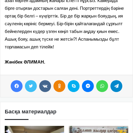
азап көрген адамның жанары іспетті нұрсыз. Камерада
бірге отырған достарын салған дені. Портреттердің бәріне
ортақ бір белгі – күңгірттік. Бір де бір жарқын бояудың, ия
сәуленің көрініс бермеуі. Бір-бірін қайталағандай сұрғылт
бейнелерден күдер үзген көңіл табын аңдау қиын емес.
Ашық бояу, ашық түске не жетсін?! Аспанымызды бұлт
торламасын деп тілейік!
Жәнібек ӘЛИМАН.
Facebook
Twitter
VKontakte
Odnoklassniki
Skype
Messenger
WhatsApp
Telegram
Басқа материалдар