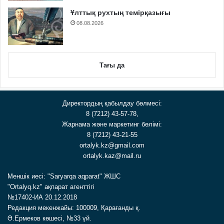
Ұлттық рухтың темірқазығы
08.08.2026
Тағы да
Директордың қабылдау бөлмесі:
8 (7212) 43-57-78,
Жарнама және маркетинг бөлімі:
8 (7212) 43-21-55
ortalyk.kz@gmail.com
ortalyk.kaz@mail.ru
Меншік иесі: "Saryarqa aqparat" ЖШС
"Ortalyq.kz" ақпарат агенттігі
№17402-ИА 20.12.2018
Редакция мекенжайы: 100009, Қарағанды қ.
Ә.Ермеков көшесі, №33 үй.