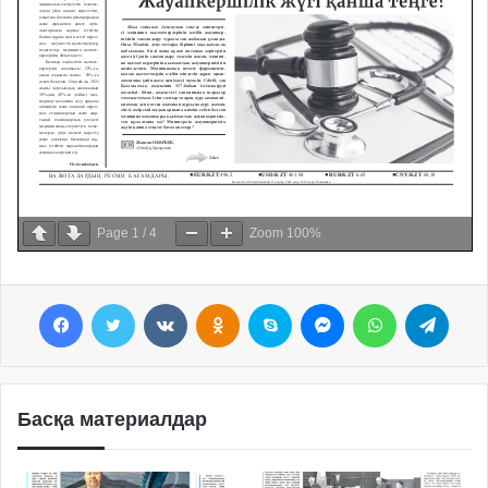
Page
1
/
4
Zoom
100%
Facebook
Twitter
VKontakte
Odnoklassniki
Skype
Messenger
WhatsApp
Telegram
Басқа материалдар