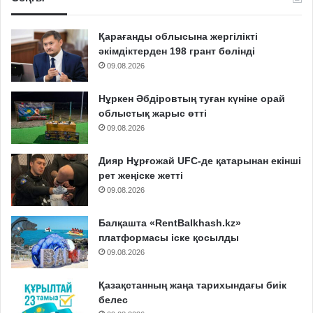
Қарағанды облысына жергілікті
әкімдіктерден 198 грант бөлінді
09.08.2026
Нұркен Әбдіровтың туған күніне орай
облыстық жарыс өтті
09.08.2026
Дияр Нұрғожай UFC-де қатарынан екінші
рет жеңіске жетті
09.08.2026
Балқашта «RentBalkhash.kz»
платформасы іске қосылды
09.08.2026
Қазақстанның жаңа тарихындағы биік
белес