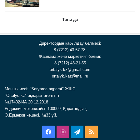
Тағы да
Директордың қабылдау бөлмесі:
8 (7212) 43-57-78,
Жарнама және маркетинг бөлімі:
8 (7212) 43-21-55
ortalyk.kz@gmail.com
ortalyk.kaz@mail.ru
Меншік иесі: "Saryarqa aqparat" ЖШС
"Ortalyq.kz" ақпарат агенттігі
№17402-ИА 20.12.2018
Редакция мекенжайы: 100009, Қарағанды қ.
Ә.Ермеков көшесі, №33 үй.
Facebook
Instagram
Telegram
RSS