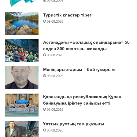
09.08.2026
Туристік кластер тірегі
09.08.2026
Астанадағы «Болашақ ойындарына» 50
елден 800 спортшы жиналды
08.08.2026
Менің арыстарым – бойтұмарым
08.08.2026
Қарағандыда республикалық Құран
байқауына іріктеу сайысы өтті
08.08.2026
Ұлттық рухтың темірқазығы
08.08.2026