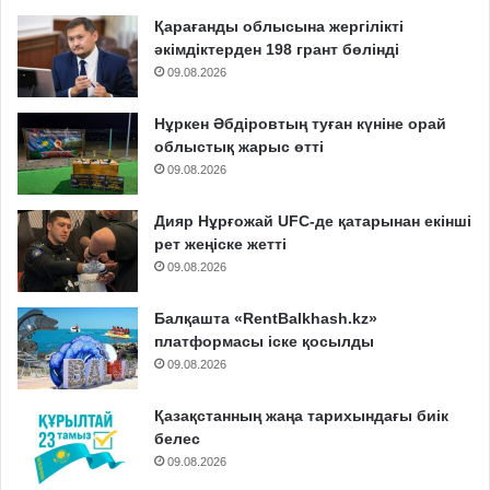
Қарағанды облысына жергілікті
әкімдіктерден 198 грант бөлінді
09.08.2026
Нұркен Әбдіровтың туған күніне орай
облыстық жарыс өтті
09.08.2026
Дияр Нұрғожай UFC-де қатарынан екінші
рет жеңіске жетті
09.08.2026
Балқашта «RentBalkhash.kz»
платформасы іске қосылды
09.08.2026
Қазақстанның жаңа тарихындағы биік
белес
09.08.2026