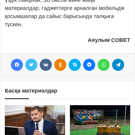
материалдар, гаджеттерге арналған мобильдік
қосымшалар да сайыс барысында талқыға
түскен.
Аяулым СОВЕТ
Facebook
Twitter
VKontakte
Odnoklassniki
Skype
Messenger
WhatsApp
Telegram
Басқа материалдар