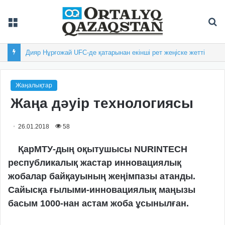
Мәзір
Із
Дияр Нұрғожай UFC-де қатарынан екінші рет жеңіске жетті
Жаңалықтар
Жаңа дәуір технологиясы
26.01.2018
58
ҚарМТУ-дың оқытушысы NURINTECH
республикалық жастар инновациялық
жобалар байқауының жеңімпазы атанды.
Сайысқа ғылыми-инновациялық маңызы
басым 1000-нан астам жоба ұсынылған.