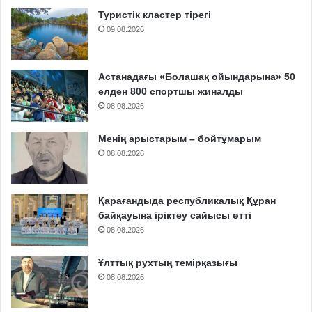
Туристік кластер тірегі
09.08.2026
Астанадағы «Болашақ ойындарына» 50
елден 800 спортшы жиналды
08.08.2026
Менің арыстарым – бойтұмарым
08.08.2026
Қарағандыда республикалық Құран
байқауына іріктеу сайысы өтті
08.08.2026
Ұлттық рухтың темірқазығы
08.08.2026