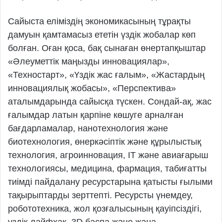
Сайыста еліміздің экономикасының тұрақты
дамуын қамтамасыз ететін үздік жобалар көп
болған. Оған қоса, бақ сынаған өнертапқыштар
«Әлеуметтік маңызды инновациялар»,
«Техностарт», «Үздік жас ғалым», «Жастардың
инновациялық жобасы», «Перспектива»
аталымдарында сайысқа түскен. Сондай-ақ, жас
ғалымдар латын қарпіне көшуге арналған
бағдарламалар, нанотехнология және
биотехнология, өнеркәсіптік және құрылыстық
технология, агроинновация, ІТ және авиағарыш
технологиясы, медицина, фармация, табиғатты
тиімді пайдалану ресурстарына қатысты ғылыми
тақырыптарды зерттепті. Ресурсты үнемдеу,
робототехника, жол қозғалысының қауіпсіздігі,
үздік лайфхак, 3D баспа және жаңа