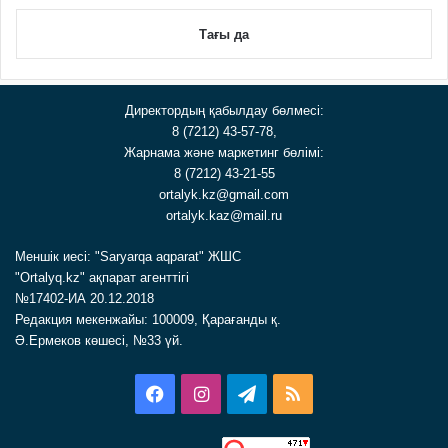
Тағы да
Директордың қабылдау бөлмесі:
8 (7212) 43-57-78,
Жарнама және маркетинг бөлімі:
8 (7212) 43-21-55
ortalyk.kz@gmail.com
ortalyk.kaz@mail.ru
Меншік иесі: "Saryarqa aqparat" ЖШС
"Ortalyq.kz" ақпарат агенттігі
№17402-ИА 20.12.2018
Редакция мекенжайы: 100009, Қарағанды қ.
Ә.Ермеков көшесі, №33 үй.
Facebook
Instagram
Telegram
RSS