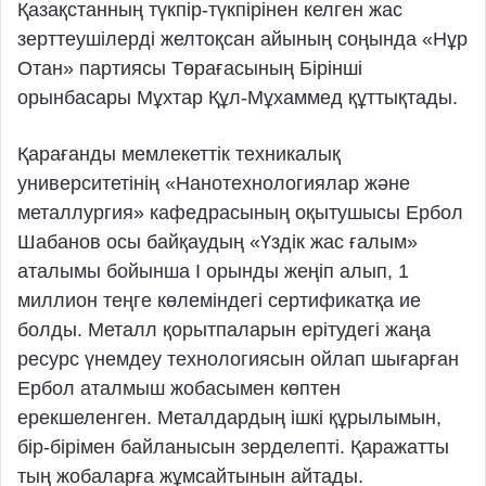
Қазақстанның түкпір-түкпірінен келген жас
зерттеушілерді желтоқсан айының соңында «Нұр
Отан» партиясы Төрағасының Бірінші
орынбасары Мұхтар Құл-Мұхаммед құттықтады.
Қарағанды мемлекеттік техникалық
университетінің «Нанотехнологиялар және
металлургия» кафедрасының оқытушысы Ербол
Шабанов осы байқаудың «Үздік жас ғалым»
аталымы бойынша І орынды жеңіп алып, 1
миллион теңге көлеміндегі сертификатқа ие
болды. Металл қорытпаларын ерітудегі жаңа
ресурс үнемдеу технологиясын ойлап шығарған
Ербол аталмыш жобасымен көптен
ерекшеленген. Металдардың ішкі құрылымын,
бір-бірімен байланысын зерделепті. Қаражатты
тың жобаларға жұмсайтынын айтады.