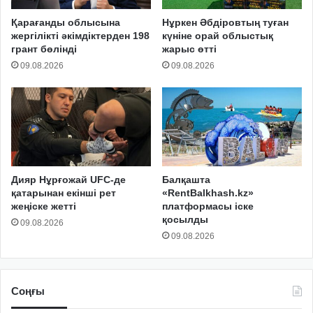
Қарағанды облысына
Нұркен Әбдіровтың туған
жергілікті әкімдіктерден 198
күніне орай облыстық
грант бөлінді
жарыс өтті
09.08.2026
09.08.2026
Дияр Нұрғожай UFC-де
Балқашта
қатарынан екінші рет
«RentBalkhash.kz»
жеңіске жетті
платформасы іске
қосылды
09.08.2026
09.08.2026
Соңғы