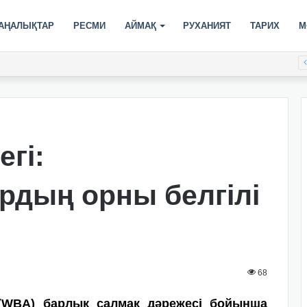
АҢАЛЫҚТАР
РЕСМИ
АЙМАҚ
РУХАНИЯТ
ТАРИХ
М
гі:
рдың орны белгілі
68
 (WBA) барлық салмақ дәрежесі бойынша