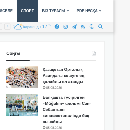
ӘСЕЛЕ
СПОРТ
БІЗ ТУРАЛЫ
PDF НҰСҚА
℃
17
Facebook
Instagram
Telegram
RSS
Switch
Іздеу
Қарағанды
skin
Соңғы
Қазақстан Орталық
Азиядағы көшуге ең
қолайлы ел атанды
05.08.2026
Балқашта түсірілген
«Mūğalım» фильмі Сан-
Себастьян
кинофестивалінде бақ
сынайды
05.08.2026