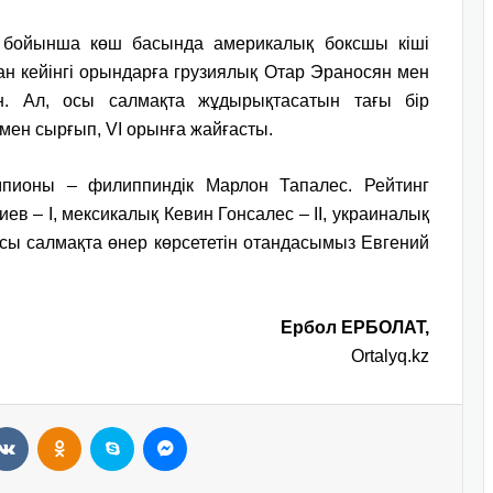
і бойынша көш басында америкалық боксшы кіші
ан кейінгі орындарға грузиялық Отар Эраносян мен
н. Ал, осы салмақта жұдырықтасатын тағы бір
мен сырғып, VI орынға жайғасты.
пионы – филиппиндік Марлон Тапалес. Рейтинг
 – І, мексикалық Кевин Гонсалес – ІІ, украиналық
 Осы салмақта өнер көрсететін отандасымыз Евгений
Ербол ЕРБОЛАТ,
Ortalyq.kz
VKontakte
Odnoklassniki
Skype
Messenger