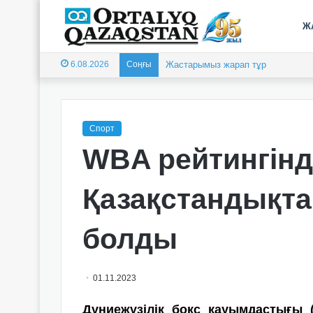
Ж
6.08.2026
Соңғы
Жеңіс жылнамасының бастауы
Спорт
WBA рейтингінде
Қазақстандықта
болды
01.11.2023
Дүниежүзілік бокс қауымдастығы