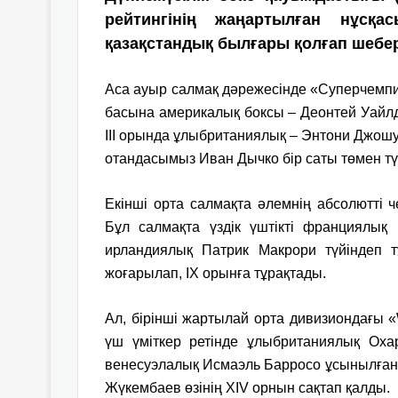
рейтингінің жаңартылған нұсқа
қазақстандық былғары қолғап шебер
Аса ауыр салмақ дәрежесінде «Суперчемпио
басына америкалық боксы – Деонтей Уайлде
ІІІ орында ұлыбританиялық – Энтони Джошуа
отандасымыз Иван Дычко бір саты төмен түсі
Екінші орта салмақта әлемнің абсолютті
Бұл салмақта үздік үштікті франциялық
ирландиялық Патрик Макрори түйіндеп т
жоғарылап, IX орынға тұрақтады.
Ал, бірінші жартылай орта дивизиондағы «
үш үміткер ретінде ұлыбританиялық Ох
венесуэлалық Исмаэль Барросо ұсынылған.
Жүкембаев өзінің XIV орнын сақтап қалды.