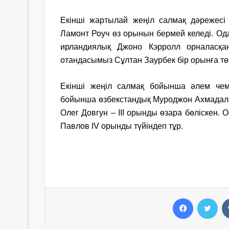
Екінші жартылай жеңіл салмақ дәрежес
Ламонт Роуч өз орынын бермей келеді. Од
ирландиялық Джоно Кэрролл орналасқа
отандасымыз Сұлтан Заурбек бір орынға тө
Екінші жеңіл салмақ бойынша әлем чем
бойынша өзбекстандық Муроджон Ахмадалиев
Олег Довгун – ІІІ орынды өзара бөліскен.
Павлов IV орынды түйіндеп тұр.
Facebook
Twitter