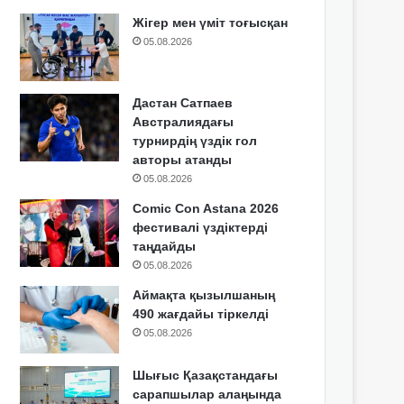
Жігер мен үміт тоғысқан
05.08.2026
Дастан Сатпаев
Австралиядағы
турнирдің үздік гол
авторы атанды
05.08.2026
Comic Con Astana 2026
фестивалі үздіктерді
таңдайды
05.08.2026
Аймақта қызылшаның
490 жағдайы тіркелді
05.08.2026
Шығыс Қазақстандағы
сарапшылар алаңында