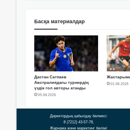
Басқа материалдар
Дастан Сатпаев
Жастарымы
Австралиядағы турнирдің
01.08.2026
үздік гол авторы атанды
05.08.2026
Директордың қабылдау бөлмесі:
8 (7212) 43-57-78,
Жарнама және маркетинг бөлімі: