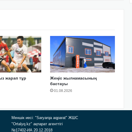
з жарап тұр
Жеңіс жылнамасының
бастауы
01.08.2026
Меншік иесі: "Saryarqa aqparat" ЖШС
"Ortalyq.kz" ақпарат агенттігі
№17402-ИА 20.12.2018