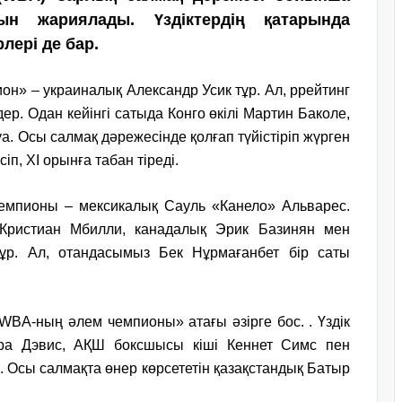
сын жариялады. Үздіктердің қатарында
лері де бар.
н» – украиналық Александр Усик тұр. Ал, ррейтинг
р. Одан кейінгі сатыда Конго өкілі Мартин Баколе,
. Осы салмақ дәрежесінде қолғап түйістіріп жүрген
п, ХІ орынға табан тіреді.
 чемпионы – мексикалық Сауль «Канело» Альварес.
 Кристиан Мбилли, канадалық Эрик Базинян мен
ұр. Ал, отандасымыз Бек Нұрмағанбет бір саты
WBA-ның әлем чемпионы» атағы әзірге бос. . Үздік
ара Дэвис, АҚШ боксшысы кіші Кеннет Симс пен
 Осы салмақта өнер көрсететін қазақстандық Батыр