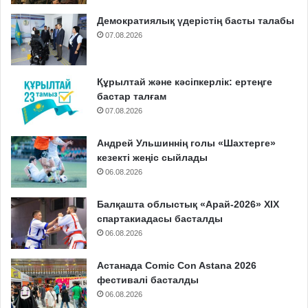
Демократиялық үдерістің басты талабы
07.08.2026
Құрылтай және кәсіпкерлік: ертеңге
бастар талғам
07.08.2026
Андрей Ульшиннің голы «Шахтерге»
кезекті жеңіс сыйлады
06.08.2026
Балқашта облыстық «Арай-2026» XIX
спартакиадасы басталды
06.08.2026
Астанада Comic Con Astana 2026
фестивалі басталды
06.08.2026