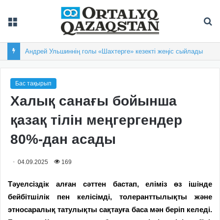
Мәзір
Із
Андрей Ульшиннің голы «Шахтерге» кезекті жеңіс сыйлады
Бас тақырып
Халық санағы бойынша
қазақ тілін меңгергендер
80%-дан асады
04.09.2025
169
Тәуелсіздік алған сәттен бастап, еліміз өз ішінде
бейбітшілік пен келісімді, толеранттылықты және
этносаралық татулықты сақтауға баса мән беріп келеді.