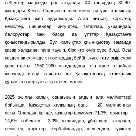
себептер маңызды рөл атқарды. ХХ ғасырдың 30-40-
жылдары Кеңес Одағының шешімімен әртүрлі халықтар
Қазақстанға жер аударылды. Атап айтсақ, кәрістер,
немістер, шешендер, ингуштер, татарлар, украиндар,
белорустар мен басқа да ұлттар Қазақстанға
қоныстандырылды. Бұл халықтар қиын-қыстау заманда
қазақ халқынан пана тауып, бірлікте өмір сүре білді. Осы
кезден-ақ елімізде этностардың бейбіт және тату өмір сүруі
қалыптасты. 1950-1960 жылдардағы тың және тыңайған
жерлерді игеру саясаты да Қазақстанның этникалық
құрамын өзгертуге әсер еткені мәлім.
2025 жылғы халық санағының алдын ала мәліметтері
бойынша, Қазақстан халқының саны – 20 миллионнан
асты. Олардың ішінде, қазақтар шамамен 71,3%, орыстар –
14,6%, өзбектер – 3,3%, украиндар, ұйғырлар, татарлар,
немістер, кәрістер, әзірбайжандар, шешендер, түріктер