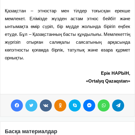
Қазақстан – этностар мен тілдер тоғысқан ерекше
мемлекет. Елімізде жүзден астам этнос бейбіт және
ынтымақта өмір сүріп, бір мүдде жолында бірігіп еңбек
етуде. Бұл – Қазақстанның басты құндылығы. Мемлекеттің
жүргізіп отырған салиқалы саясатының арқасында
көпэтносты қоғамда бірлік, татулық және өзара құрмет
орнықты.
Ерік НАРЫН,
«Ortalyq Qazaqstan»
Facebook
Twitter
VKontakte
Odnoklassniki
Skype
Messenger
WhatsApp
Telegram
Басқа материалдар