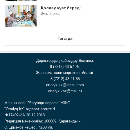
Қолдау қуат береді
06.08.2026
Тағы да
Директордың қабылдау бөлмесі:
8 (7212) 43-57-78,
Жарнама және маркетинг бөлімі:
8 (7212) 43-21-55
ortalyk.kz@gmail.com
ortalyk.kaz@mail.ru
Меншік иесі: "Saryarqa aqparat" ЖШС
"Ortalyq.kz" ақпарат агенттігі
№17402-ИА 20.12.2018
Редакция мекенжайы: 100009, Қарағанды қ.
Ә.Ермеков көшесі, №33 үй.