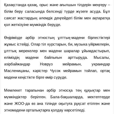
Қазақстанда қазақ, орыс және ағылшын тілдерін меңгеру –
білім беру саласында белсенді түрде жүзеге асуда. Бұл
саясат жастардың әлемдік деңгейдегі білім мен ақпаратқа
қол жеткізуіне мүмкіндік беруде.
Өңірімізде әрбір этностың ұлттық-мәдени бірлестіктері
жұмыс істейді. Олар тіл курстарын, би, музыка үйірмелерін,
ұлттық мерекелер мен мәдени шаралар ұйымдастырып,
еліміздің мәдени байлығын арттыруда. Мысалы,
әзірбайжандар Новруз мейрамын, украиндар
Масленицаны, кәрістер Чусок мейрамын тойлап, ортақ
мәдени кеңістікте бірге өмір сүруде.
Мемлекет тарапынан әрбір этносқа тең құқықтар мен
мүмкіндіктер берілген. Бала-бақшаларда, мектептерде
және ЖОО-да өз ана тілінде оқытуға рұқсат етілген және
этномәдени орталықтарға қолдау көрсетіледі.