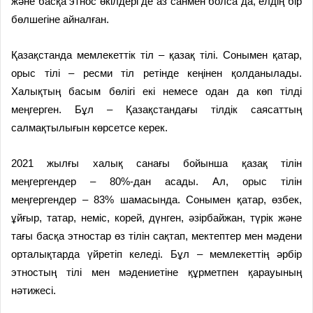
және басқа этнос өкілдері де аз санмен болса да, елдің бір
бөлшегіне айналған.
Қазақстанда мемлекеттік тіл – қазақ тілі. Сонымен қатар,
орыс тілі – ресми тіл ретінде кеңінен қолданылады.
Халықтың басым бөлігі екі немесе одан да көп тілді
меңгерген. Бұл – Қазақстандағы тілдік саясаттың
салмақтылығын көрсетсе керек.
2021 жылғы халық санағы бойынша қазақ тілін
меңгергендер – 80%-дан асады. Ал, орыс тілін
меңгергендер – 83% шамасында. Сонымен қатар, өзбек,
ұйғыр, татар, неміс, корей, дүнген, әзірбайжан, түрік және
тағы басқа этностар өз тілін сақтап, мектептер мен мәдени
орталықтарда үйретіп келеді. Бұл – мемлекеттің әрбір
этностың тілі мен мәдениетіне құрметпен қарауының
нәтижесі.