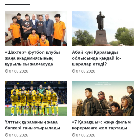
«Шахтер» футбол клубы
Абай күні Қарағанды
жаңа академиясының
облысында қандай іс-
құрылысы жалғасуда
шаралар өтеді?
07.08.2026
07.08.2026
Ұлттық құраманың жаңа
«7 Қарақшы»: жаңа фильм
бапкері таныстырылады
көрерменге жол тартады
07.08.2026
07.08.2026