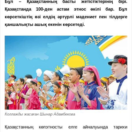
Бұл – Қазақстанның басты жетістіктерінің бірі.
Қазақстанда 100-ден астам этнос өкілі бар. Бұл
көрсеткіштің өзі елдің әртүрлі мәдениет пен тілдерге
қаншалықты ашық екенін көрсетеді.
Коллажды жасаған Шынар Адамбекова
Қазақстанның көпэтносты елге айналуында тарихи