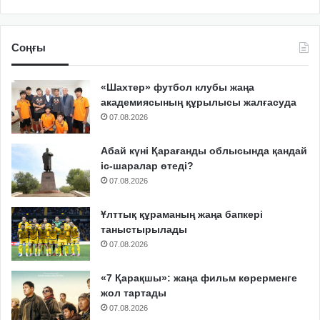
Соңғы
«Шахтер» футбол клубы жаңа
академиясының құрылысы жалғасуда
07.08.2026
Абай күні Қарағанды облысында қандай
іс-шаралар өтеді?
07.08.2026
Ұлттық құраманың жаңа бапкері
таныстырылады
07.08.2026
«7 Қарақшы»: жаңа фильм көрерменге
жол тартады
07.08.2026