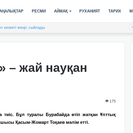
АҢАЛЫҚТАР
РЕСМИ
АЙМАҚ
РУХАНИЯТ
ТАРИХ
М
» кезекті жеңіс сыйлады
» – жай науқан
175
а тиіс. Бұл туралы Бурабайда өтіп жатқан Ұлттық
шысы Қасым-Жомарт Тоқаев мәлім етті.