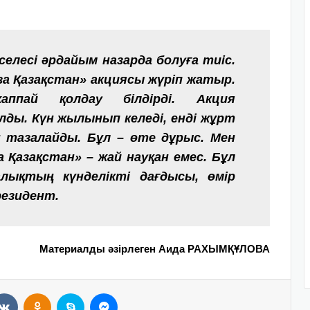
елесі әрдайым назарда болуға тиіс.
за Қазақстан» акциясы жүріп жатыр.
аппай қолдау білдірді. Акция
ды. Күн жылынып келеді, енді жұрт
н тазалайды. Бұл – өте дұрыс. Мен
а Қазақстан» – жай науқан емес. Бұл
лықтың күнделікті дағдысы, өмір
резидент.
Материалды әзірлеген Аида РАХЫМҚҰЛОВА
VKontakte
Odnoklassniki
Skype
Messenger