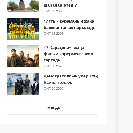
шаралар өтеді?
07.08.2026
Ұлттық құраманың жаңа
бапкері таныстырылады
07.08.2026
«7 Қарақшы»: жаңа
фильм көрерменге жол
тартады
07.08.2026
Демократиялық үдерістің
басты талабы
07.08.2026
Тағы да