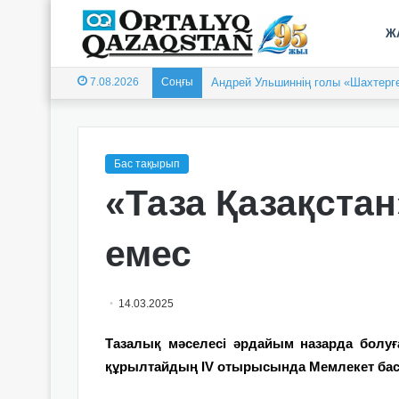
Ж
7.08.2026
Соңғы
Андрей Ульшиннің голы «Шахтерге
Бас тақырып
«Таза Қазақстан
емес
14.03.2025
Тазалық мәселесі әрдайым назарда болуғ
құрылтайдың IV отырысында Мемлекет бас