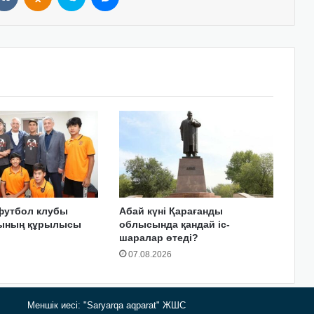
футбол клубы
Абай күні Қарағанды
сының құрылысы
облысында қандай іс-
шаралар өтеді?
07.08.2026
Меншік иесі: "Saryarqa aqparat" ЖШС