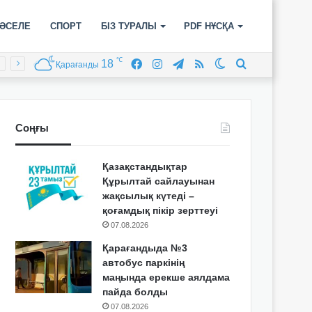
ӘСЕЛЕ
СПОРТ
БІЗ ТУРАЛЫ
PDF НҰСҚА
℃
18
Facebook
Instagram
Telegram
RSS
Switch
Іздеу
Қарағанды
skin
Соңғы
Қазақстандықтар
Құрылтай сайлауынан
жақсылық күтеді –
қоғамдық пікір зерттеуі
07.08.2026
Қарағандыда №3
автобус паркінің
маңында ерекше аялдама
пайда болды
07.08.2026