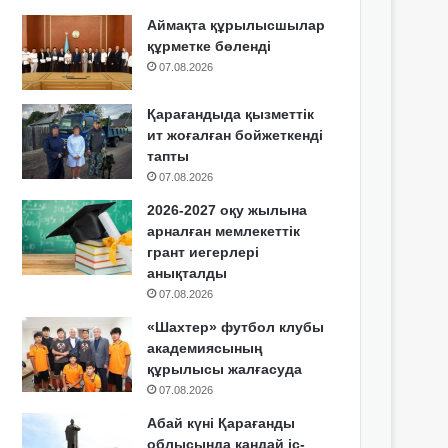
Аймақта құрылысшылар
құрметке бөленді
07.08.2026
Қарағандыда қызметтік
ит жоғалған бойжеткенді
тапты
07.08.2026
2026-2027 оқу жылына
арналған мемлекеттік
грант иегерлері
анықталды
07.08.2026
«Шахтер» футбол клубы
академиясының
құрылысы жалғасуда
07.08.2026
Абай күні Қарағанды
облысында қандай іс-