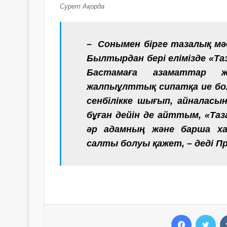
Сурет Ақорда
– Сонымен бірге тазалық мәс
Былтырдан бері елімізде «Та
Бастамаға азаматтар ж
жалпыұлттық сипатқа ие бол
сенбілікке шығып, айналасы
бұған дейін де айттым, «Таз
әр адамның және барша ха
салты болуы қажет, – деді П
Facebook
Twitter