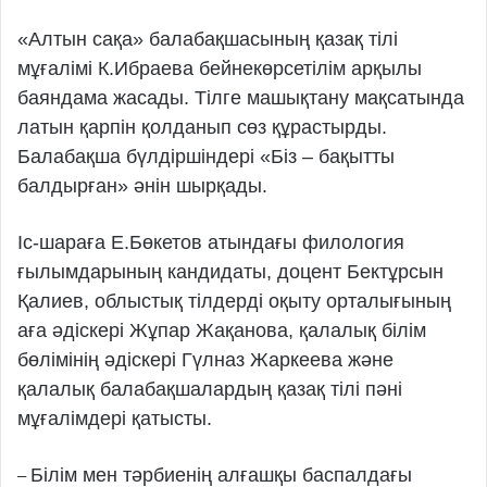
«Алтын сақа» балабақшасының қазақ тілі
мұғалімі К.Ибраева бейнекөрсетілім арқылы
баяндама жасады. Тілге машықтану мақсатында
латын қарпін қолданып сөз құрастырды.
Балабақша бүлдіршіндері «Біз – бақытты
балдырған» әнін шырқады.
Іс-шараға Е.Бөкетов атындағы филология
ғылымдарының кандидаты, доцент Бектұрсын
Қалиев, облыстық тілдерді оқыту орталығының
аға әдіскері Жұпар Жақанова, қалалық білім
бөлімінің әдіскері Гүлназ Жаркеева және
қалалық балабақшалардың қазақ тілі пәні
мұғалімдері қатысты.
Білім мен тәрбиенің алғашқы баспалдағы
–