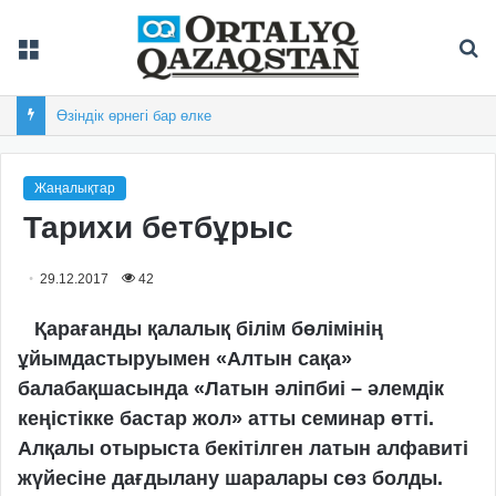
Мәзір
Із
Өзіндік өрнегі бар өлке
Жаңалықтар
Тарихи бетбұрыс
29.12.2017
42
Қарағанды қалалық білім бөлімінің
ұйымдастыруымен «Алтын сақа»
балабақшасында «Латын әліпбиі – әлемдік
кеңістікке бастар жол» атты семинар өтті.
Алқалы отырыста бекітілген латын алфавиті
жүйесіне дағдылану шаралары сөз болды.