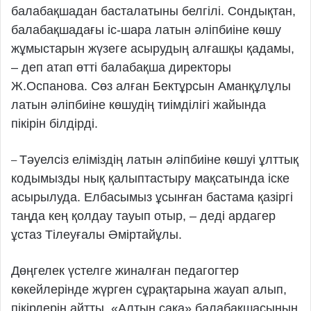
балабақшадан басталатыны белгілі. Сондықтан,
балабақшадағы іс-шара латын әліпбиіне көшу
жұмыстарын жүзеге асырудың алғашқы қадамы,
– деп атап өтті балабақша директоры
Ж.Оспанова. Сөз алған Бектұрсын Аманқұлұлы
латын әліпбиіне көшудің тиімділігі жайында
пікірін білдірді.
Тәуелсіз еліміздің латын әліпбиіне көшуі ұлттық
–
кодымызды нық қалыптастыру мақсатында іске
асырылуда. Елбасымыз ұсынған бастама қазіргі
таңда кең қолдау тауып отыр, – деді ардагер
ұстаз Тілеуғалы Әміртайұлы.
Дөңгелек үстелге жиналған педагогтер
көкейлерінде жүрген сұрақтарына жауап алып,
пікірлерін айтты. «Алтын сақа» балабақшасының