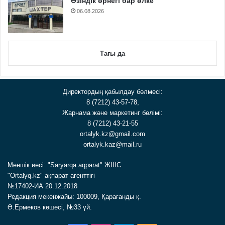
Өзіндік өрнегі бар өлке
06.08.2026
Тағы да
Директордың қабылдау бөлмесі:
8 (7212) 43-57-78,
Жарнама және маркетинг бөлімі:
8 (7212) 43-21-55
ortalyk.kz@gmail.com
ortalyk.kaz@mail.ru
Меншік иесі: "Saryarqa aqparat" ЖШС
"Ortalyq.kz" ақпарат агенттігі
№17402-ИА 20.12.2018
Редакция мекенжайы: 100009, Қарағанды қ.
Ә.Ермеков көшесі, №33 үй.