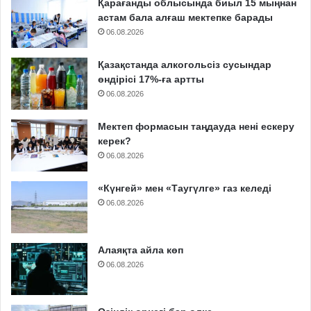
Қарағанды облысында биыл 15 мыңнан
астам бала алғаш мектепке барады
06.08.2026
Қазақстанда алкогольсіз сусындар
өндірісі 17%-ға артты
06.08.2026
Мектеп формасын таңдауда нені ескеру
керек?
06.08.2026
«Күнгей» мен «Таугүлге» газ келеді
06.08.2026
Алаяқта айла көп
06.08.2026