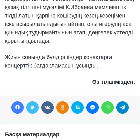
қазақ тілі пәні мұғалімі К.Ибраева мемлекеттік
тілді латын қарпіне көшірудің кезең-кезеңімен
іске асырылатындығын айтып, оны игерудің аса
қиындық тудырмайтынын атап, дөңгелек үстелді
қорытындылады.
Жиын соңында бүлдіршіндер қонақтарға
концерттік бағдарламасын ұсынды.
Өз тілшімізден.
Facebook
Twitter
VKontakte
Odnoklassniki
Skype
Messenger
WhatsApp
Telegram
Басқа материалдар