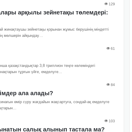
129
алары арқылы зейнетақы төлемдері:
й жинақтаушы зейнетақы қорынан жұмыс берушінің міндетті
нің мөлшерін айқындау…
61
ша қазақстандықтар 3,8 триллион теңге көлеміндегі
инақтарын тұрғын үйге, емделуге…
84
імдер ала алады?
жинағын өмір сүру жағдайын жақсартуға, сондай-ақ емделуге
нақтарын…
103
лынатын салық алынып тастала ма?