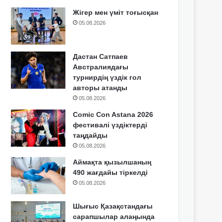
Жігер мен үміт тоғысқан
05.08.2026
Дастан Сатпаев
Австралиядағы
турнирдің үздік гол
авторы атанды
05.08.2026
Comic Con Astana 2026
фестивалі үздіктерді
таңдайды
05.08.2026
Аймақта қызылшаның
490 жағдайы тіркелді
05.08.2026
Шығыс Қазақстандағы
сарапшылар алаңында