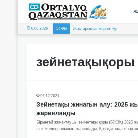
Ж
6.08.2026
Соңғы
Жастарымыз жарап тұр
зейнетақықоры
06.12.2024
Зейнетақы жинағын алу: 2025 жы
жарияланды
Бірыңғай жинақтаушы зейнетақы қоры (БЖЗҚ) 2025 жы
шек мөлшерлемесін жариялады. Қазақстанда жаңа же