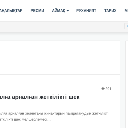
АҢАЛЫҚТАР
РЕСМИ
АЙМАҚ
РУХАНИЯТ
ТАРИХ
М
291
лға арналған жеткілікті шек
лға арналған зейнетақы жинақтарын пайдаланудың жеткілікті
ткілікті шек мөлшерлемесі…