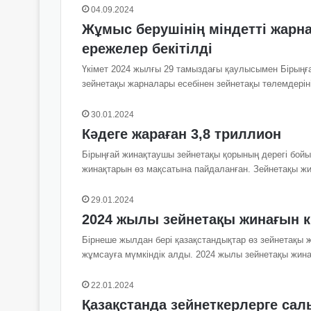
04.09.2024
Жұмыс берушінің міндетті жарн
ережелер бекітілді
Үкімет 2024 жылғы 29 тамыздағы қаулысымен Бірыңға
зейнетақы жарналары есебінен зейнетақы төлемдері
30.01.2024
Кәдеге жараған 3,8 триллион
Бірыңғай жинақтаушы зейнетақы қорының дерегі бойын
жинақтарын өз мақсатына пайдаланған. Зейнетақы ж
29.01.2024
2024 жылы зейнетақы жинағын к
Бірнеше жылдан бері қазақстандықтар өз зейнетақы 
жұмсауға мүмкіндік алды. 2024 жылы зейнетақы жи
22.01.2024
Қазақстанда зейнеткерлерге са