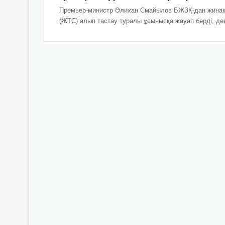
Премьер-министр Әлихан Смайылов БЖЗҚ-дан жинақт
(ЖТС) алып тастау туралы ұсынысқа жауап берді, д