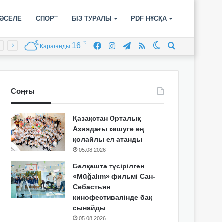
ӘСЕЛЕ
СПОРТ
БІЗ ТУРАЛЫ
PDF НҰСҚА
℃
16
Facebook
Instagram
Telegram
RSS
Switch
Іздеу
Қарағанды
skin
Соңғы
Қазақстан Орталық
Азиядағы көшуге ең
қолайлы ел атанды
05.08.2026
Балқашта түсірілген
«Mūğalım» фильмі Сан-
Себастьян
кинофестивалінде бақ
сынайды
05.08.2026