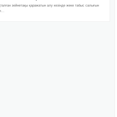
алған зейнетақы қаражатын алу кезінде жеке табыс салығын
еп…