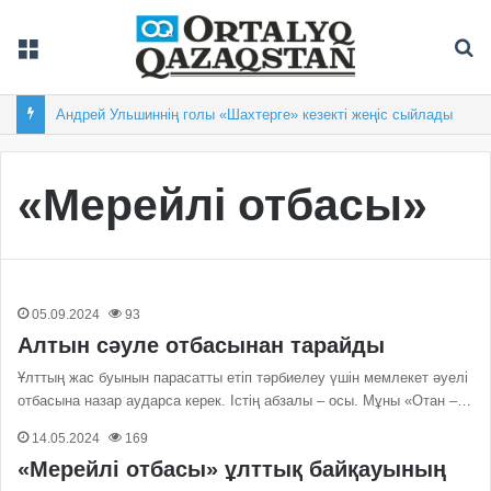
Мәзір
Із
Андрей Ульшиннің голы «Шахтерге» кезекті жеңіс сыйлады
«Мерейлі отбасы»
05.09.2024
93
Алтын сәуле отбасынан тарайды
Ұлттың жас буынын парасатты етіп тәрбиелеу үшін мемлекет әуелі
отбасына назар аударса керек. Істің абзалы – осы. Мұны «Отан –…
14.05.2024
169
«Мерейлі отбасы» ұлттық байқауының