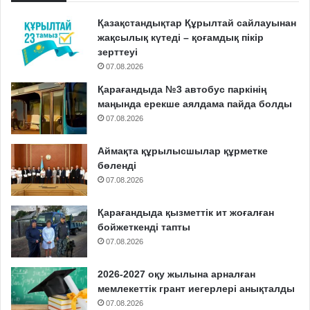
Қазақстандықтар Құрылтай сайлауынан
жақсылық күтеді – қоғамдық пікір
зерттеуі
07.08.2026
Қарағандыда №3 автобус паркінің
маңында ерекше аялдама пайда болды
07.08.2026
Аймақта құрылысшылар құрметке
бөленді
07.08.2026
Қарағандыда қызметтік ит жоғалған
бойжеткенді тапты
07.08.2026
2026-2027 оқу жылына арналған
мемлекеттік грант иегерлері анықталды
07.08.2026