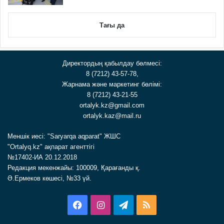
Тағы да
Директордың қабылдау бөлмесі:
8 (7212) 43-57-78,
Жарнама және маркетинг бөлімі:
8 (7212) 43-21-55
ortalyk.kz@gmail.com
ortalyk.kaz@mail.ru
Меншік иесі: "Saryarqa aqparat" ЖШС
"Ortalyq.kz" ақпарат агенттігі
№17402-ИА 20.12.2018
Редакция мекенжайы: 100009, Қарағанды қ.
Ә.Ермеков көшесі, №33 үй.
Facebook
Instagram
Telegram
RSS