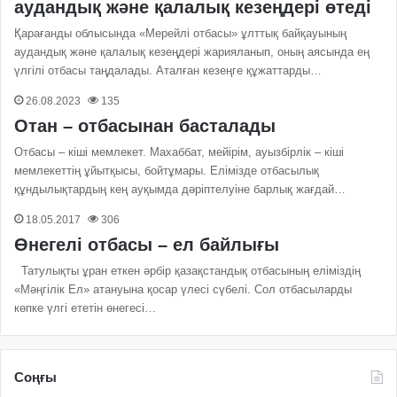
аудандық және қалалық кезеңдері өтеді
Қарағанды облысында «Мерейлі отбасы» ұлттық байқауының
аудандық және қалалық кезеңдері жарияланып, оның аясында ең
үлгілі отбасы таңдалады. Аталған кезеңге құжаттарды…
26.08.2023
135
Отан – отбасынан басталады
Отбасы – кіші мемлекет. Махаббат, мейірім, ауызбірлік – кіші
мемлекеттің ұйытқысы, бойтұмары. Елімізде отбасылық
құндылықтардың кең ауқымда дәріптелуіне барлық жағдай…
18.05.2017
306
Өнегелі отбасы – ел байлығы
Татулықты ұран еткен әрбір қазақстандық отбасының еліміздің
«Мәңгілік Ел» атануына қосар үлесі сүбелі. Сол отбасыларды
көпке үлгі ететін өнегесі…
Соңғы