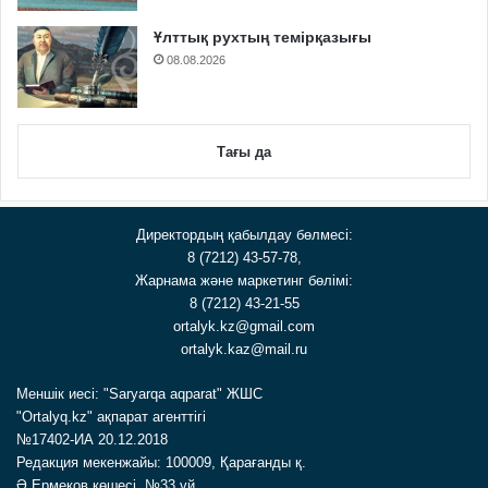
Ұлттық рухтың темірқазығы
08.08.2026
Тағы да
Директордың қабылдау бөлмесі:
8 (7212) 43-57-78,
Жарнама және маркетинг бөлімі:
8 (7212) 43-21-55
ortalyk.kz@gmail.com
ortalyk.kaz@mail.ru
Меншік иесі: "Saryarqa aqparat" ЖШС
"Ortalyq.kz" ақпарат агенттігі
№17402-ИА 20.12.2018
Редакция мекенжайы: 100009, Қарағанды қ.
Ә.Ермеков көшесі, №33 үй.