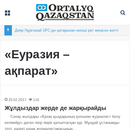
Мәзір
Із
Дияр Нұрғожай UFC-де қатарынан екінші рет жеңіске жетті
«Еуразия –
ақпарат»
20.02.2017
116
Жұлдыздар жерде де жарқырайды
Сонау жылдары «Қазақ қыздарының қолынан журналист болу
келмейді» деген пікір берік қалыптасқан еді. Мұндай ұстанымды
тіпті, қазіргі қазақ журналистикасының…