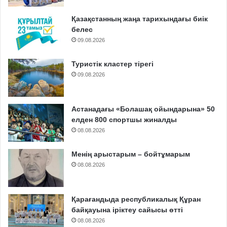
Қазақстанның жаңа тарихындағы биік
белес
09.08.2026
Туристік кластер тірегі
09.08.2026
Астанадағы «Болашақ ойындарына» 50
елден 800 спортшы жиналды
08.08.2026
Менің арыстарым – бойтұмарым
08.08.2026
Қарағандыда республикалық Құран
байқауына іріктеу сайысы өтті
08.08.2026