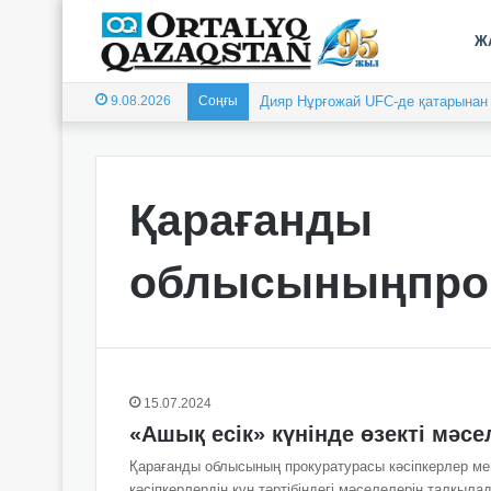
Ж
9.08.2026
Соңғы
Дияр Нұрғожай UFC-де қатарынан е
Қарағанды
облысыныңпро
15.07.2024
«Ашық есік» күнінде өзекті мәс
Қарағанды ​​облысының прокуратурасы кәсіпкерлер ме
кәсіпкерлердің күн тәртібіндегі мәселелерін талқыла