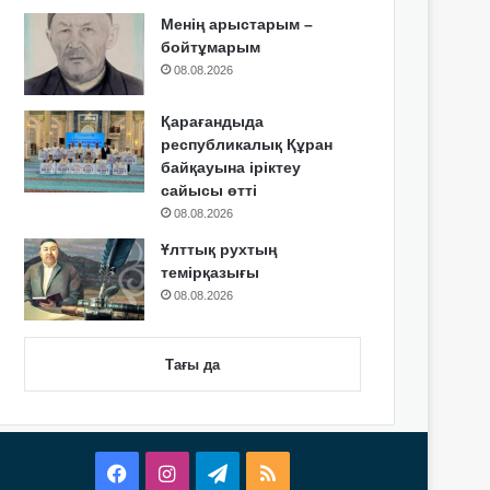
Менің арыстарым –
бойтұмарым
08.08.2026
Қарағандыда
республикалық Құран
байқауына іріктеу
сайысы өтті
08.08.2026
Ұлттық рухтың
темірқазығы
08.08.2026
Тағы да
Facebook
Instagram
Telegram
RSS