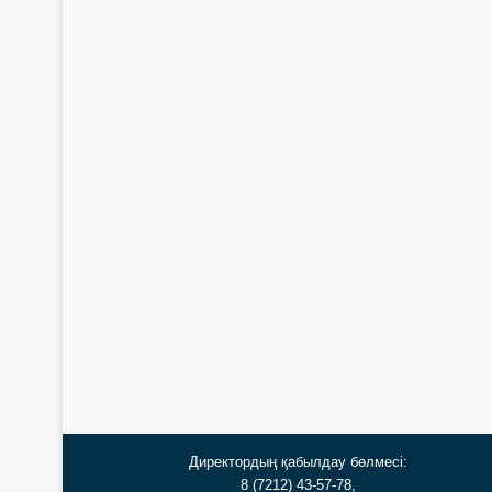
Директордың қабылдау бөлмесі:
8 (7212) 43-57-78,