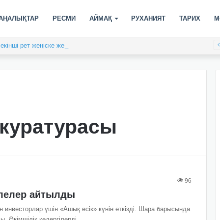
АҢАЛЫҚТАР
РЕСМИ
АЙМАҚ
РУХАНИЯТ
ТАРИХ
М
кінші рет жеңіске жетті
куратурасы
96
елелер айтылды
н инвесторлар үшін «Ашық есік» күнін өткізді. Шара барысында
ды. Әкімшілік кедергілерді…