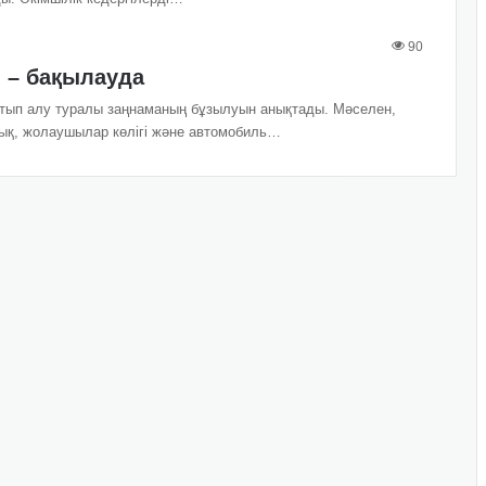
90
 – бақылауда
атып алу туралы заңнаманың бұзылуын анықтады. Мәселен,
қ, жолаушылар көлігі және автомобиль…