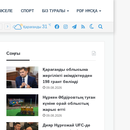
ӘСЕЛЕ
СПОРТ
БІЗ ТУРАЛЫ
PDF НҰСҚА
℃
31
Facebook
Instagram
Telegram
RSS
Switch
Іздеу
Қарағанды
skin
Соңғы
Қарағанды облысына
жергілікті әкімдіктерден
198 грант бөлінді
09.08.2026
Нұркен Әбдіровтың туған
күніне орай облыстық
жарыс өтті
09.08.2026
Дияр Нұрғожай UFC-де