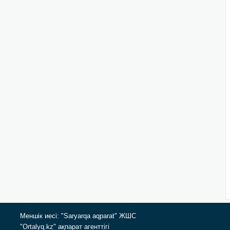
Меншік иесі: "Saryarqa aqparat" ЖШС
"Ortalyq.kz" ақпарат агенттігі