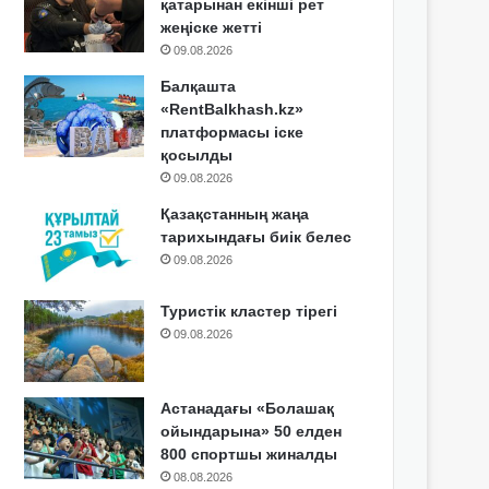
қатарынан екінші рет
жеңіске жетті
09.08.2026
Балқашта
«RentBalkhash.kz»
платформасы іске
қосылды
09.08.2026
Қазақстанның жаңа
тарихындағы биік белес
09.08.2026
Туристік кластер тірегі
09.08.2026
Астанадағы «Болашақ
ойындарына» 50 елден
800 спортшы жиналды
08.08.2026