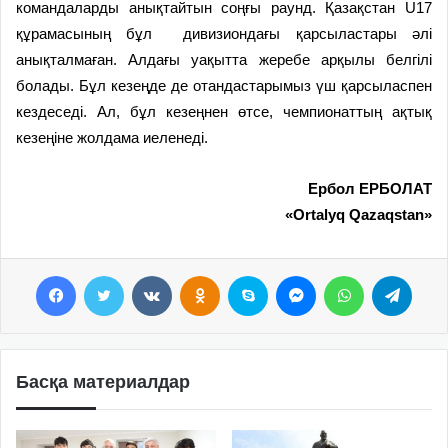
командаларды анықтайтын соңғы раунд. Қазақстан U17
құрамасының бұл дивизиондағы қарсыластары әлі
анықталмаған. Алдағы уақытта жеребе арқылы белгілі
болады. Бұл кезеңде де отандастарымыз үш қарсыласпен
кездеседі. Ал, бұл кезеңнен өтсе, чемпионаттың ақтық
кезеңіне жолдама иеленеді.
Ербол ЕРБОЛАТ
«
Ortalyq Qazaqstan
»
Facebook
Twitter
VKontakte
Odnoklassniki
Skype
Messenger
WhatsApp
Telegram
Басқа материалдар