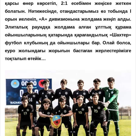
қарсы өнер көрсетіп, 2:1 есебімен жеңіске жеткен
болатын. Нәтижесінде, отандастарымыз өз тобында І
орын иеленіп, «А» дивизионына жолдама жеңіп алды.
Элиталық раундқа жолдама алған ұлттық құрама
ойыншыларының қатарында қарағандылық «Шахтер»
футбол клубының да ойыншылары бар. Олай болса,
еуро жолындағы жорығын бастаған жерлестерімізге
тоқталып өтейік…