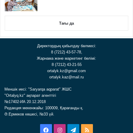
Тағы да
Директордың қабылдау бөлмесі:
8 (7212) 43-57-78,
Жарнама және маркетинг бөлімі:
8 (7212) 43-21-55
ortalyk.kz@gmail.com
ortalyk.kaz@mail.ru
Меншік иесі: "Saryarqa aqparat" ЖШС
"Ortalyq.kz" ақпарат агенттігі
№17402-ИА 20.12.2018
Редакция мекенжайы: 100009, Қарағанды қ.
Ә.Ермеков көшесі, №33 үй.
Facebook
Instagram
Telegram
RSS