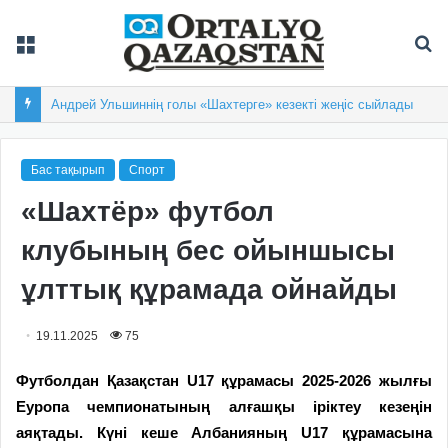
Мәзір
Із
Андрей Ульшиннің голы «Шахтерге» кезекті жеңіс сыйлады
Бас тақырып
Спорт
«Шахтёр» футбол
клубының бес ойыншысы
ұлттық құрамада ойнайды
19.11.2025
75
Футболдан Қазақстан U17 құрамасы 2025-2026 жылғы
Еуропа чемпионатының алғашқы іріктеу кезеңін
аяқтады. Күні кеше Албанияның U17 құрамасына