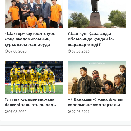
«Шахтер» футбол клубы
Абай күні Қарағанды
жаңа академиясының
облысында қандай іс-
құрылысы жалғасуда
шаралар өтеді?
07.08.2026
07.08.2026
Ұлттық құраманың жаңа
«7 Қарақшы»: жаңа фильм
бапкері таныстырылады
көрерменге жол тартады
07.08.2026
07.08.2026