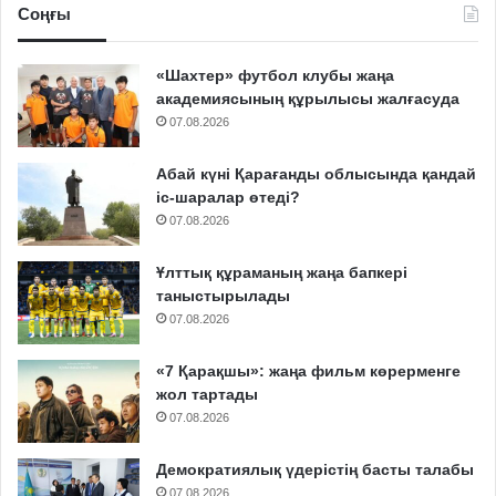
Соңғы
«Шахтер» футбол клубы жаңа
академиясының құрылысы жалғасуда
07.08.2026
Абай күні Қарағанды облысында қандай
іс-шаралар өтеді?
07.08.2026
Ұлттық құраманың жаңа бапкері
таныстырылады
07.08.2026
«7 Қарақшы»: жаңа фильм көрерменге
жол тартады
07.08.2026
Демократиялық үдерістің басты талабы
07.08.2026