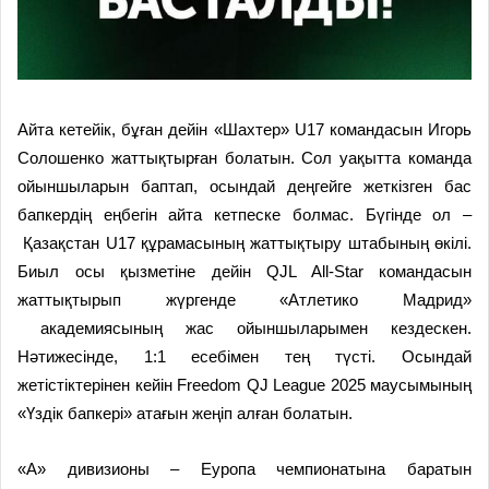
Айта кетейік, бұған дейін «Шахтер» U17 командасын Игорь
Солошенко жаттықтырған болатын. Сол уақытта команда
ойыншыларын баптап, осындай деңгейге жеткізген бас
бапкердің еңбегін айта кетпеске болмас. Бүгінде ол –
Қазақстан U17 құрамасының жаттықтыру штабының өкілі.
Биыл осы қызметіне дейін QJL All-Star командасын
жаттықтырып жүргенде «Атлетико Мадрид»
академиясының жас ойыншыларымен кездескен.
Нәтижесінде, 1:1 есебімен тең түсті. Осындай
жетістіктерінен кейін Freedom QJ League 2025 маусымының
«Үздік бапкері» атағын жеңіп алған болатын.
«А» дивизионы – Еуропа чемпионатына баратын