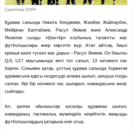
Суреттер QOFA
Құрама сапында Никита Килджиев, Жәнібек Жайлаубек,
Мейірлан Балтабаев, Расул Әкімов және Александр
Яковлев сынды «Шахтёр» клубының талантты жас
футболшылары өнер көрсетіп жүр. Атап айтсақ, биыл
ерекше көзге түскен жас дарын – Расул Әкімов. Ол биылғы
QJL U17 маусымында жеті гол салып, 13 нәтижелі пас
берген. Сонымен қатар, ұлттық құрама сапында Хорватия
құрамасына қарсы кездесуде алаңға шығып, шешуші голды
салған. Әрі бір нәтижелі пас шығарып, командасына жеңіс
сыйлады.
Ал, қалған ойыншылар қосалқы құрамнан шығып,
команданың тактикалық мүмкіндігін кеңейтетін маңызды
футболшылардың қатарына еніп отыр.