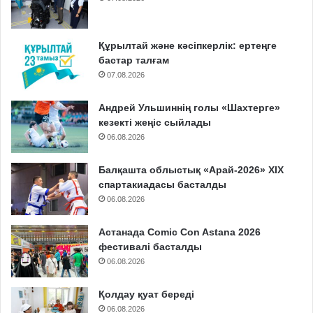
Құрылтай және кәсіпкерлік: ертеңге
бастар талғам
07.08.2026
Андрей Ульшиннің голы «Шахтерге»
кезекті жеңіс сыйлады
06.08.2026
Балқашта облыстық «Арай-2026» XIX
спартакиадасы басталды
06.08.2026
Астанада Comic Con Astana 2026
фестивалі басталды
06.08.2026
Қолдау қуат береді
06.08.2026