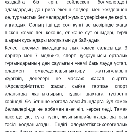
жағдайға біз кіріп, сөйлескен бөлмелердегі
адамдардың дән риза екенін сөздері мен жүздерінен
де, тұрмыстық бөлмелердегі жұмыс үдерісінен де көріп,
аңғардық. Соның ішінде сол күнгі ас мәзірінде жаңа
піскен жеміс пен көкөніс, ет және сүт өнімдері, түрлі
шырын сусындары молдығын да байқадық.
Келесі әлеуметтікмедицина лық көмек саласында 3
дәрігер мен 7 медбике, спорт нұсқаушысы орталық
тұрғындарының ден саулығын үнемі бақылауда ұстап,
олармен емдеуденешынықтыру жаттығуларын
жүргізіп, денелері не массаж жасап, сыртта
«АрселорМиттал» жасап, сыйға тартқан спорт
алаңында жаттықтырып, тұзды шахтаға түсіретін
көрінеді. Өз бетінше қозғала алмайтындарға бұл көмек
бөлмелерінде не арбамен әкелініп, көрсетіледі. Тамақ
ішкенде де, суға түсіп, жуыныпшайынғанда да осы
тәсіл
қолданылады. Ендігі әлеуметтікпсихологиялық