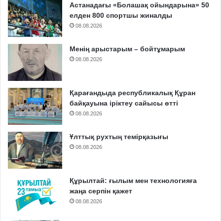
Астанадағы «Болашақ ойындарына» 50
елден 800 спортшы жиналды
08.08.2026
Менің арыстарым – бойтұмарым
08.08.2026
Қарағандыда республикалық Құран
байқауына іріктеу сайысы өтті
08.08.2026
Ұлттық рухтың темірқазығы
08.08.2026
Құрылтай: ғылым мен технологияға
жаңа серпін қажет
08.08.2026