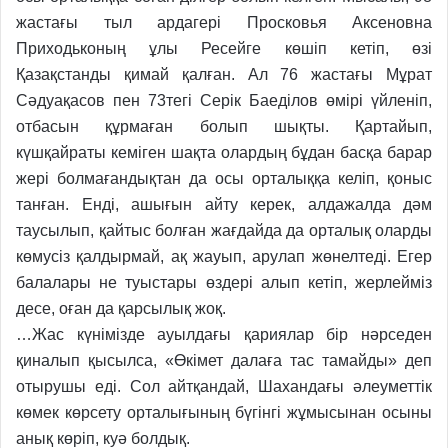
жастағы тыл ардагері
Просковья Аксеновна
Приходьконың ұлы Ресейге көшіп кетіп, өзі
Қазақстанды қимай қалған. Ал 76
жастағы Мұрат
Сәдуақасов пен 73тегі Серік Баеділов өмірі үйленіп,
отбасын құрмаған болып
шықты. Қартайып,
күшқайраты кеміген шақта олардың бұдан басқа барар
жері болмағандықтан
да осы орталыққа келіп, қоныс
танған. Енді, ашығын айту керек, алдажалда дәм
таусылып, қайтыс болған жағдайда да орталық оларды
көмусіз қалдырмай, ақ жауып, арулап жөнелтеді. Егер
балалары не туыстары өздері алып кетіп, жерлейміз
десе, оған да қарсылық жоқ.
…Жас күнімізде ауылдағы қариялар бір нәрседен
қиналып қысылса, «Өкімет далаға тас тамайды» деп
отырушы еді. Сол айтқандай, Шахандағы әлеуметтік
көмек көрсету орталығының бүгінгі жұмысынан осыны
анық көріп, куә болдық.