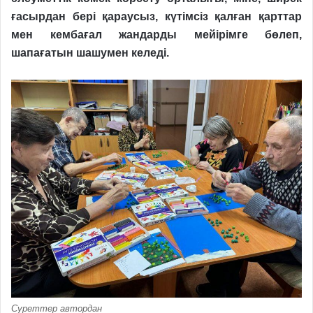
ға
сырдан бері қараусыз, күтімсіз қалған қарттар
мен кембағал жандарды мейірімге бөлеп,
шапағатын шашумен келеді.
Суреттер автордан