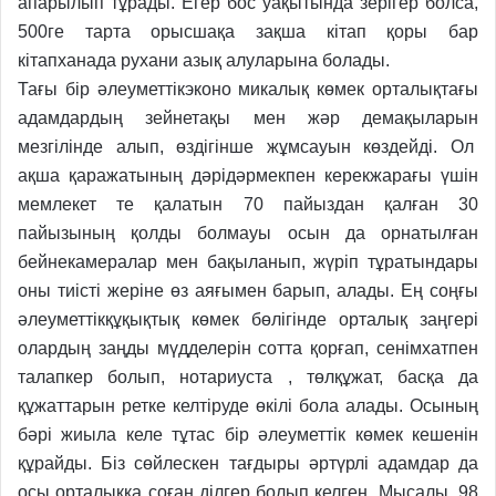
апарылып тұрады. Егер бос уақытында зері
гер болса,
500ге тарта орысшақа зақша кітап қоры бар
кітапханада рухани азық алуларына болады.
Тағы бір әлеуметтікэконо микалық көмек орталықтағы
адамдардың зейнетақы мен жәр демақыларын
мезгілінде алып, өздігінше жұмсауын көздейді. Ол
ақша қаражатының дәрідәрмекпен керекжарағы үшін
мемлекет те қалатын 70 пайыздан қалған 30
пайызының қолды болмауы осын да орнатылған
бейнекамералар мен бақыланып, жүріп тұратындары
оны тиісті жеріне өз аяғымен
барып, алады. Ең соңғы
әлеуметтікқұқықтық көмек бөлігінде орталық заңгері
олардың заңды мүдделерін сотта қорғап, сенімхатпен
талапкер болып, нотариуста , төлқұжат, басқа да
құжаттарын ретке келтіруде
өкілі бола алады. Осының
бәрі жиыла келе тұтас бір әлеуметтік көмек кешенін
құрайды. Біз сөйлескен тағдыры әртүрлі адамдар да
осы орталыққа соған ділгер болып келген. Мысалы, 98