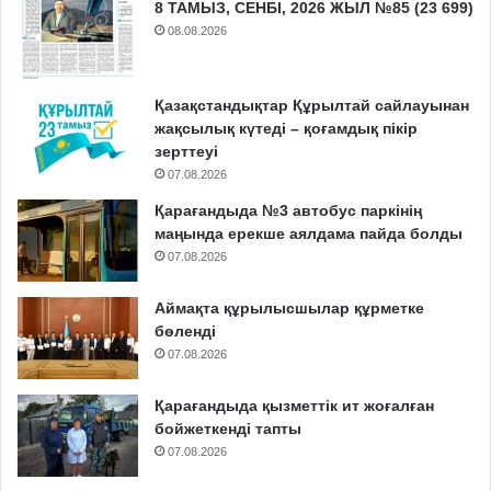
8 ТАМЫЗ, СЕНБІ, 2026 ЖЫЛ №85 (23 699)
08.08.2026
Қазақстандықтар Құрылтай сайлауынан
жақсылық күтеді – қоғамдық пікір
зерттеуі
07.08.2026
Қарағандыда №3 автобус паркінің
маңында ерекше аялдама пайда болды
07.08.2026
Аймақта құрылысшылар құрметке
бөленді
07.08.2026
Қарағандыда қызметтік ит жоғалған
бойжеткенді тапты
07.08.2026