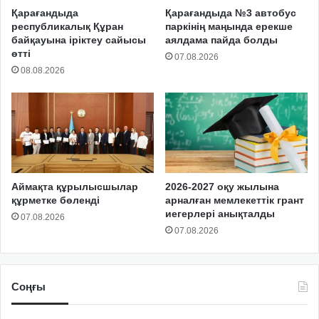
Қарағандыда
Қарағандыда №3 автобус
республикалық Құран
паркінің маңында ерекше
байқауына іріктеу сайысы
аялдама пайда болды
өтті
07.08.2026
08.08.2026
Аймақта құрылысшылар
2026-2027 оқу жылына
құрметке бөленді
арналған мемлекеттік грант
иегерлері анықталды
07.08.2026
07.08.2026
Соңғы