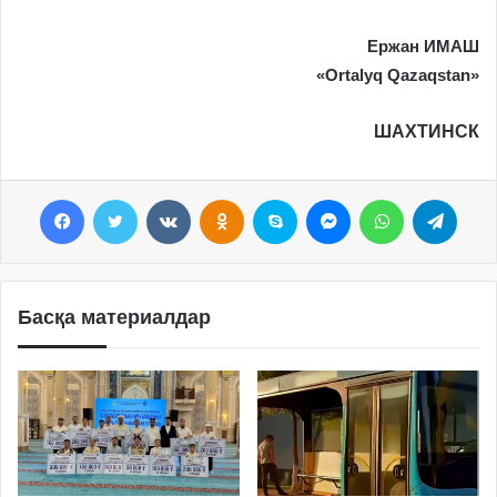
Ержан ИМАШ
«Ortalyq Qazaqstan»
ШАХТИНСК
Facebook
Twitter
VKontakte
Odnoklassniki
Skype
Messenger
WhatsApp
Telegram
Басқа материалдар