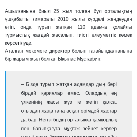
Ашылғанына биыл 25 жыл толған бұл орталықтың
үшқабатты ғимараты 2010 жылы күрделі жөндеуден
өтіп, онда тұрып жатқан 110 адамға қолайлы
тұрмыстық жағдай жасалып, тиісті әлеуметтік көмек
көрсетілуде.
Аталған мекемеге директор болып тағайындалғанына
бір жарым жыл болған Ықылас Мұстафин:
– Бізде тұрып жатқан адамдар дың бәрі
бірдей қариялар емес. Олардың ең
үлкенінің жасы жүз ге жетіп қалса,
отыздан жаңа ғана асқан өрімдей жастар
да бар. Негізі біздің орталыққа қамқорлық
пен бағыпқағуға мұқтаж зейнет керлер