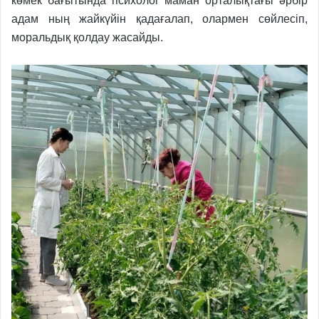
көмек бағытында психолог маман орталықтағы әрбір
адам ның жайкүйін қадағалап, олармен сөйлесіп,
моральдық қолдау жасайды.