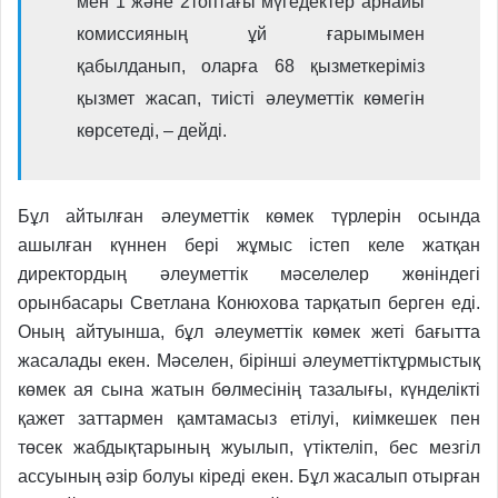
мен 1 және 2топтағы мүгедектер арнайы
комиссияның ұй ғарымымен
қабылданып, оларға 68 қызметкеріміз
қызмет жасап, тиісті әлеуметтік көмегін
көрсетеді, – дейді.
Бұл айтылған әлеуметтік көмек түрлерін осында
ашылған күннен бері жұмыс істеп келе жатқан
директордың әлеуметтік мәселелер жөніндегі
орынбасары Светлана Конюхова тарқатып берген еді.
Оның айтуынша, бұл әлеуметтік көмек жеті бағытта
жасалады екен. Мәселен, бірінші әлеуметтіктұрмыстық
көмек ая сына жатын бөлмесінің тазалығы, күнделікті
қажет заттармен қамтамасыз етілуі, киімкешек пен
төсек
жабдықтарының жуылып, үтіктеліп, бес мезгіл
ассуының әзір болуы кіреді екен. Бұл жасалып отырған