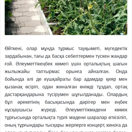
Өйткені, олар мұнда тұрмыс тауқыметі, мүгедектік
зардабынан, тағы да басқа себептермен түскен жандар
ғой.
Әлеуметтікеңбек көмегі үшін орталықтың шағын
жылыжайы таптырмас орынға айналған. Онда
бойында әлі де күшқайраты бар адамдар қияр мен
қызанақ өсіріп, одан жиналған өнімді тұздап, ор
тақ
дастарқандарына түсірумен шұғылданады. Олардың
бұл әрекетінің басықасында дәрігер мен
еңбек
нұсқаушысы жүреді. Әлеуметтікмәдени көмек
тұрғысында орталықта түрлі мәдени шаралар өткізіліп,
оның тұрғындары тысқары жерлерге концерт, киноға да