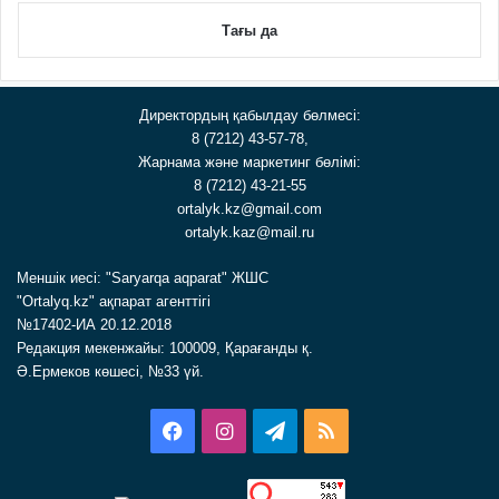
Тағы да
Директордың қабылдау бөлмесі:
8 (7212) 43-57-78,
Жарнама және маркетинг бөлімі:
8 (7212) 43-21-55
ortalyk.kz@gmail.com
ortalyk.kaz@mail.ru
Меншік иесі: "Saryarqa aqparat" ЖШС
"Ortalyq.kz" ақпарат агенттігі
№17402-ИА 20.12.2018
Редакция мекенжайы: 100009, Қарағанды қ.
Ә.Ермеков көшесі, №33 үй.
Facebook
Instagram
Telegram
RSS