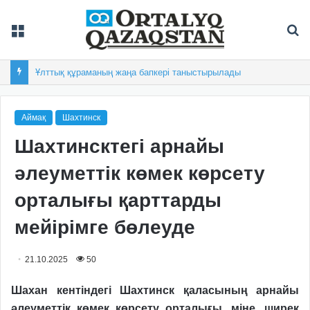
Мәзір
Із
Ұлттық құраманың жаңа бапкері таныстырылады
Аймақ
Шахтинск
Шахтинсктегі арнайы
әлеуметтік көмек көрсету
орталығы қарттарды
мейірімге бөлеуде
21.10.2025
50
Шахан кентіндегі Шахтинск қаласының арнайы
әлеуметтік көмек көрсету орталығы, міне, ширек