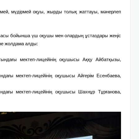
ей, мүдірмей оқуы, жырды толық жаттауы, мәнерлеп
ласы бойынша үш оқушы мен олардың ұстаздары жеңіс
іне жолдама алды:
тындағы мектеп-лицейінің оқушысы Аққу Айбатқызы,
ндағы мектеп-лицейінің оқушысы Айгерім Есенбаева,
ндағы мектеп-лицейінің оқушысы Шахнұр Тұрғанова,