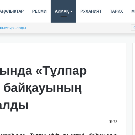
АҢАЛЫҚТАР
РЕСМИ
АЙМАҚ
РУХАНИЯТ
ТАРИХ
М
таныстырылады
сында «Тұлпар
!» байқауының
талды
73