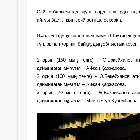
Сайыс барысында оқушылардың жырды кідірм
айтуы басты критерий ретінде ескерілді.
Нәтижесінде қазылар шешімімен Шахтинск қа
тұғырынан көрініп, байқаудың облыстық кезең
1 орын (150 мың теңге) – Ә.Бөкейханов а
дайындаған мұғалімі – Айжан Қаржасова.
2 орын (100 мың теңге) – Ә.Бөкейханов аты
дайындаған мұғалімі – Айжан Қаржасова.
3 орын (70 мың теңге) – Ә.Бөкейханов аты
дайындаған мұғалімі – Мейрамгүл Күзембаева.