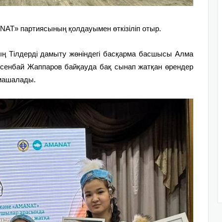
NAT» партиясының қолдауымен өткізіліп отыр.
ың Тілдерді дамыту жөніндегі басқарма басшысы Алма
рсенбай Жаппаров байқауда бақ сынап жатқан өрендер
амашалады.