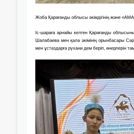
Жоба Қарағанды облысы әкімдігінің және «AMA
Іс-шараға арнайы келген Қарағанды облысын
Шалабаева мен қала әкімінің орынбасары Сә
мен ұстаздарға рухани дем беріп, өнерлерін т