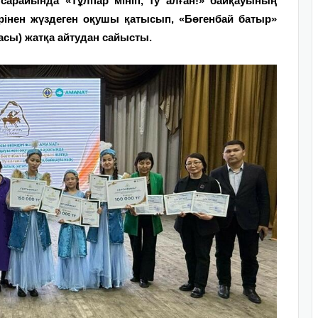
арайында «Тұлпар мініп, ту алған!» байқауының
терінен жүздеген оқушы қатысып, «Бөгенбай батыр»
сы) жатқа айтудан сайысты.