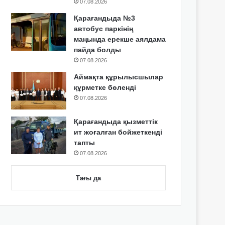
07.08.2026
Қарағандыда №3
автобус паркінің
маңында ерекше аялдама
пайда болды
07.08.2026
Аймақта құрылысшылар
құрметке бөленді
07.08.2026
Қарағандыда қызметтік
ит жоғалған бойжеткенді
тапты
07.08.2026
Тағы да