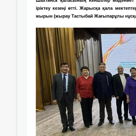
Шахтинск қаласының Кеншілер мәдениет с
іріктеу кезеңі өтті. Жарысқа қала мектеп
жырын (жырау Тастыбай Жағыпарұлы нұсқа