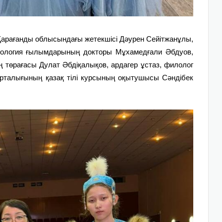
 Қарағанды облысындағы жетекшісі Дәурен Сейітжанұлы,
лология ғылымдарының докторы Мұхамедғали Әбдуов,
 төрағасы Дулат Әбдіқалықов, ардагер ұстаз, филолог
орталығының қазақ тілі курсының оқытушысы Сәндібек