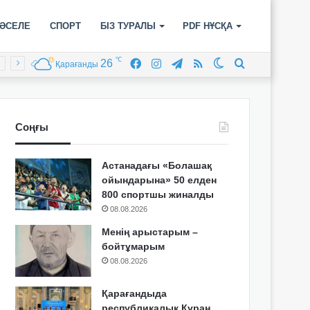
ӘСЕЛЕ
СПОРТ
БІЗ ТУРАЛЫ
PDF НҰСҚА
℃
26
Facebook
Instagram
Telegram
RSS
Switch
Іздеу
Қарағанды
skin
Соңғы
Астанадағы «Болашақ
ойындарына» 50 елден
800 спортшы жиналды
08.08.2026
Менің арыстарым –
бойтұмарым
08.08.2026
Қарағандыда
республикалық Құран