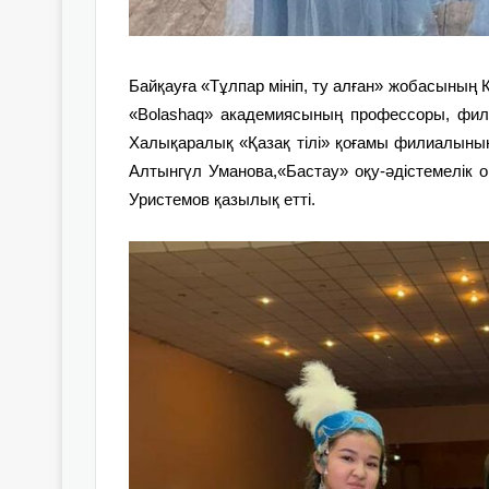
Байқауға «Тұлпар мініп, ту алған» жобасының
«Bolashaq» академиясының профессоры, фи
Халықаралық «Қазақ тілі» қоғамы филиалының
Алтынгүл Уманова,«Бастау» оқу-әдістемелік 
Уристемов қазылық етті.