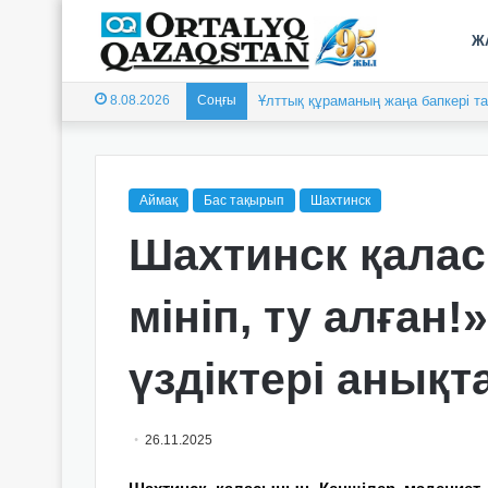
Ж
8.08.2026
Соңғы
Ұлттық құраманың жаңа бапкері 
Аймақ
Бас тақырып
Шахтинск
Шахтинск қала
мініп, ту алған
үздіктері анық
26.11.2025