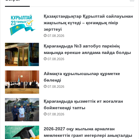
Қазақстандықтар Құрылтай сайлауынан
жақсылық күтеді – қоғамдық пікір
зерттеуі
07.08.2026
Қарағандыда №3 автобус паркінің
маңында ерекше аялдама пайда болды
07.08.2026
Аймақта құрылысшылар құрметке
бөленді
07.08.2026
Қарағандыда қызметтік ит жоғалған
бойжеткенді тапты
07.08.2026
2026-2027 оқу жылына арналған
мемлекеттік грант иегерлері анықталды