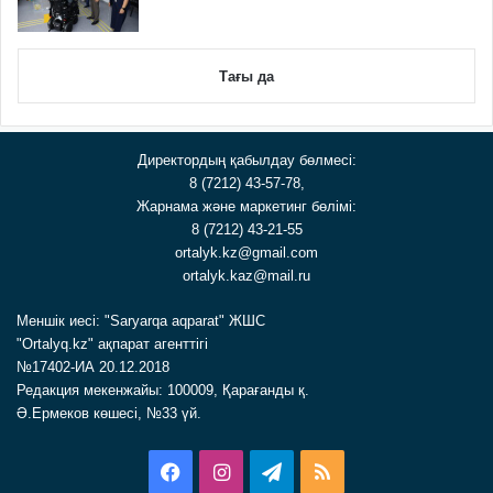
Тағы да
Директордың қабылдау бөлмесі:
8 (7212) 43-57-78,
Жарнама және маркетинг бөлімі:
8 (7212) 43-21-55
ortalyk.kz@gmail.com
ortalyk.kaz@mail.ru
Меншік иесі: "Saryarqa aqparat" ЖШС
"Ortalyq.kz" ақпарат агенттігі
№17402-ИА 20.12.2018
Редакция мекенжайы: 100009, Қарағанды қ.
Ә.Ермеков көшесі, №33 үй.
Facebook
Instagram
Telegram
RSS