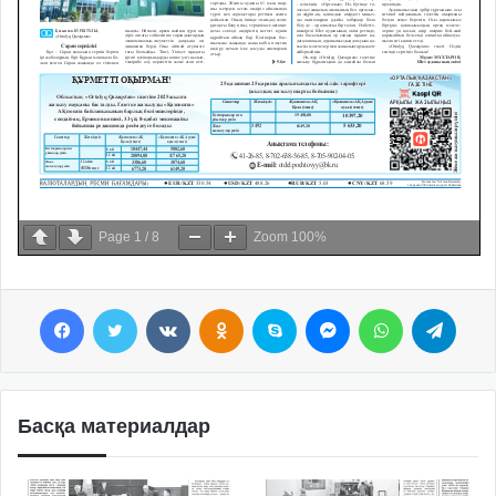
Page
1
/
8
Zoom
100%
Facebook
Twitter
VKontakte
Odnoklassniki
Skype
Messenger
WhatsApp
Telegram
Басқа материалдар