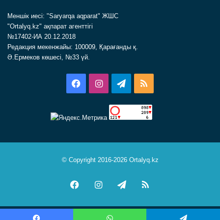
Меншік иесі: "Saryarqa aqparat" ЖШС
"Ortalyq.kz" ақпарат агенттігі
№17402-ИА 20.12.2018
Редакция мекенжайы: 100009, Қарағанды қ.
Ә.Ермеков көшесі, №33 үй.
Facebook
Instagram
Telegram
RSS
© Copyright 2016-2026 Ortalyq.kz
Facebook
Instagram
Telegram
RSS