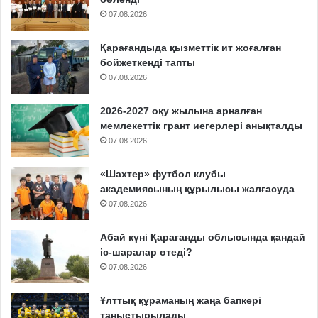
07.08.2026
Қарағандыда қызметтік ит жоғалған
бойжеткенді тапты
07.08.2026
2026-2027 оқу жылына арналған
мемлекеттік грант иегерлері анықталды
07.08.2026
«Шахтер» футбол клубы
академиясының құрылысы жалғасуда
07.08.2026
Абай күні Қарағанды облысында қандай
іс-шаралар өтеді?
07.08.2026
Ұлттық құраманың жаңа бапкері
таныстырылады