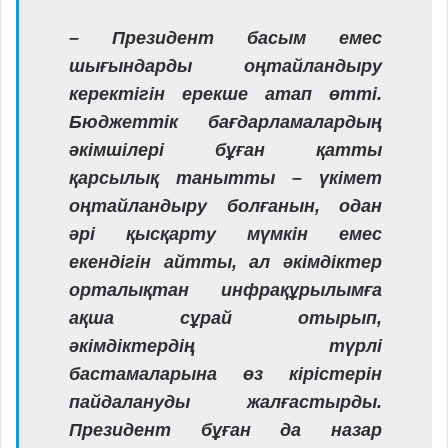
– Президент басым емес
шығындарды оңтайландыру
керектігін ерекше атап өтті.
Бюджеттік бағдарламалардың
әкімшілері бұған қатты
қарсылық танытты – үкімет
оңтайландыру болғанын, одан
әрі қысқарту мүмкін емес
екендігін айтты, ал әкімдіктер
орталықтан инфрақұрылымға
ақша сұрай отырып,
әкімдіктердің түрлі
бастамаларына өз кірістерін
пайдалануды жалғастырды.
Президент бұған да назар