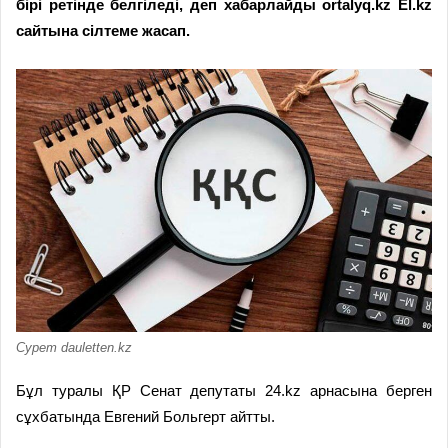
бірі ретінде белгіледі, деп хабарлайды ortalyq.kz El.kz
сайтына сілтеме жасап.
Сурет dauletten.kz
Бұл туралы ҚР Сенат депутаты
24.kz
арнасына берген
сұхбатында Евгений Больгерт айтты.