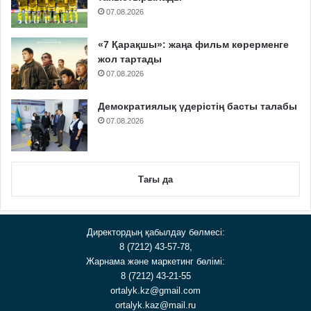
07.08.2026
«7 Қарақшы»: жаңа фильм көрерменге
жол тартады
07.08.2026
Демократиялық үдерістің басты талабы
07.08.2026
Тағы да
Директордың қабылдау бөлмесі:
8 (7212) 43-57-78,
Жарнама және маркетинг бөлімі:
8 (7212) 43-21-55
ortalyk.kz@gmail.com
ortalyk.kaz@mail.ru