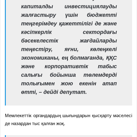
капиталды инвестициялауды
жалғастыру үшін бюджетті
теңгерімдеу қажеттілігі де және
кәсіпкерлік сектордағы
бәсекелестік жағдайларды
теңестіру, яғни, көлеңкелі
экономиканы, ең болмағанда, ҚҚС
және корпоративтік табыс
салығы бойынша төлемдерді
толығымен жою екенін атап
өтті, – дейді депутат.
Мемлекеттік органдардың шығындарын қысқарту мәселесі
де назардан тыс қалған жоқ.