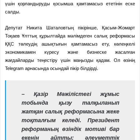
үшін қорландыруды қосымша қамтамасыз ететінін еске
салды.
Депутат Никита Шаталовтың пікірінше, Қасым-Жомарт
Тоқаев Ұлттық құрылтайда мәлімдеген салық реформасы
ҚҚС төлеудің ашықтығын қамтамасыз ету, көлеңкелі
экономикамен күресу және бизнеске жасалған
жағдайларды теңестіру үшін маңызды қадам. Ол өзінің
Telegram арнасында осындай пікір білдірді.
– Қазір Мәжілістегі жұмыс
тобында қызу талқыланып
жатқан салық реформасына жеке
тоқталғым келеді. Президент
реформаның өзіндік мотиві бар
екенін айтты: әлеуметтік