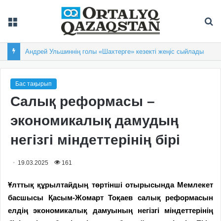
Мәзір
Із
Андрей Ульшиннің голы «Шахтерге» кезекті жеңіс сыйлады
Бас тақырып
Салық реформасы –
экономикалық дамудың
негізгі міндеттерінің бірі
19.03.2025
161
Ұлттық құрылтайдың төртінші отырысында Мемлекет
басшысы Қасым-Жомарт Тоқаев салық реформасын
елдің экономикалық дамуының негізгі міндеттерінің