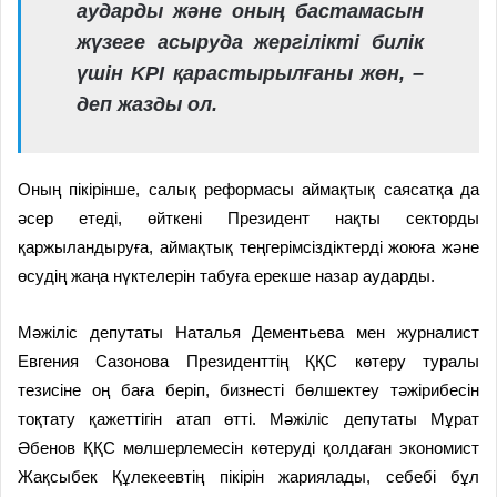
аударды және оның бастамасын
жүзеге асыруда жергілікті билік
үшін KPI қарастырылғаны жөн, –
деп жазды ол.
Оның пікірінше, салық реформасы аймақтық саясатқа да
әсер етеді, өйткені Президент нақты секторды
қаржыландыруға, аймақтық теңгерімсіздіктерді жоюға және
өсудің жаңа нүктелерін табуға ерекше назар аударды.
Мәжіліс депутаты Наталья Дементьева мен журналист
Евгения Сазонова Президенттің ҚҚС көтеру туралы
тезисіне оң баға беріп, бизнесті бөлшектеу тәжірибесін
тоқтату қажеттігін атап өтті. Мәжіліс депутаты Мұрат
Әбенов ҚҚС мөлшерлемесін көтеруді қолдаған экономист
Жақсыбек Құлекеевтің пікірін жариялады, себебі бұл