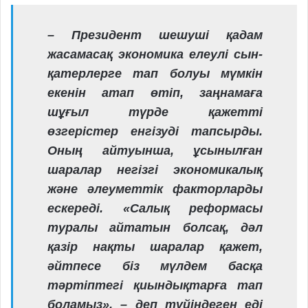
– Президент шешуші қадам
жасамасақ экономика елеулі сын-
қатерлерге тап болуы мүмкін
екенін атап өтіп, заңнамаға
шұғыл түрде қажетті
өзгерістер енгізуді тапсырды.
Оның айтуынша, ұсынылған
шаралар негізгі экономикалық
және әлеуметтік факторларды
ескереді. «Салық реформасы
туралы айтатын болсақ, дәл
қазір нақты шаралар қажет,
әйтпесе біз мүлдем басқа
тәртіптегі қиындықтарға тап
боламыз», – деп түйіндеген еді