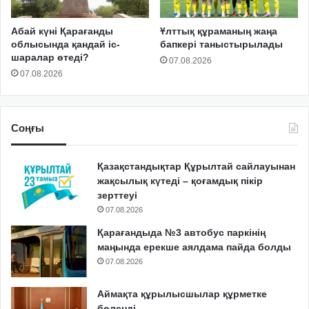
Абай күні Қарағанды
Ұлттық құраманың жаңа
облысында қандай іс-
бапкері таныстырылады
шаралар өтеді?
07.08.2026
07.08.2026
Соңғы
Қазақстандықтар Құрылтай сайлауынан
жақсылық күтеді – қоғамдық пікір
зерттеуі
07.08.2026
Қарағандыда №3 автобус паркінің
маңында ерекше аялдама пайда болды
07.08.2026
Аймақта құрылысшылар құрметке
бөленді