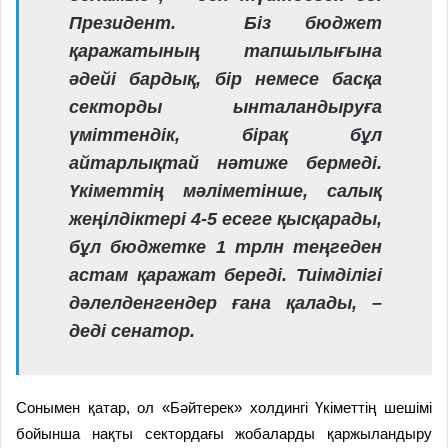
Президент. Біз бюджет
қаражатының тапшылығына
әдейі бардық, бір немесе басқа
секторды ынталандыруға
үміттендік, бірақ бұл
айтарлықтай нәтиже бермеді.
Үкіметтің мәліметінше, салық
жеңілдіктері 4-5 есеге қысқарады,
бұл бюджетке 1 трлн теңгеден
астам қаражат береді. Тиімділігі
дәлелденгендер ғана қалады, –
деді сенатор.
Сонымен қатар, ол «Бәйтерек» холдингі Үкіметтің шешімі
бойынша нақты сектордағы жобаларды қаржыландыру