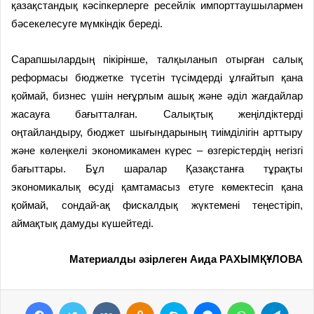
қазақстандық кәсіпкерлерге ресейлік импорттаушылармен
бәсекелесуге мүмкіндік береді.
Сарапшылардың пікірінше, талқыланып отырған салық
реформасы бюджетке түсетін түсімдерді ұлғайтып қана
қоймай, бизнес үшін неғұрлым ашық және әділ жағдайлар
жасауға бағытталған. Салықтық жеңілдіктерді
оңтайландыру, бюджет шығындарының тиімділігін арттыру
және көлеңкелі экономикамен күрес – өзгерістердің негізгі
бағыттары. Бұл шаралар Қазақстанға тұрақты
экономикалық өсуді қамтамасыз етуге көмектесіп қана
қоймай, сондай-ақ фискалдық жүктемені теңестіріп,
аймақтық дамуды күшейтеді.
Материалды әзірлеген Аида РАХЫМҚҰЛОВА
Facebook
Twitter
VKontakte
Odnoklassniki
Skype
Messenger
WhatsApp
Telegram