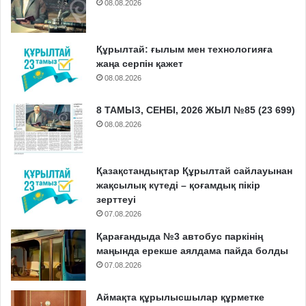
08.08.2026
Құрылтай: ғылым мен технологияға
жаңа серпін қажет
08.08.2026
8 ТАМЫЗ, СЕНБІ, 2026 ЖЫЛ №85 (23 699)
08.08.2026
Қазақстандықтар Құрылтай сайлауынан
жақсылық күтеді – қоғамдық пікір
зерттеуі
07.08.2026
Қарағандыда №3 автобус паркінің
маңында ерекше аялдама пайда болды
07.08.2026
Аймақта құрылысшылар құрметке