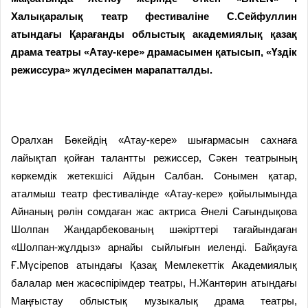
Халықаралық театр фестиваліне С.Сейфуллин
атындағы Қарағанды облыстық академиялық қазақ
драма театры «Атау-кере» драмасымен қатысып, «Үздік
режиссура» жүлдесімен марапатталды.
Оралхан Бөкейдің «Атау-кере» шығармасын сахнаға
лайықтап қойған талантты режиссер, Сәкен театрының
көркемдік жетекшісі Айдын Салбан. Сонымен қатар,
аталмыш театр фестивалінде «Атау-кере» қойылымында
Айнаның рөлін сомдаған жас актриса Әнелі Сағындықова
Шолпан Жандарбекованың шәкірттері тағайындаған
«Шолпан-жұлдыз» арнайы сыйлығын иеленді. Байқауға
Ғ.Мүсірепов атындағы Қазақ Мемлекеттік Академиялық
балалар мен жасөспірімдер театры, Н.Жантөрин атындағы
Маңғыстау облыстық музыкалық драма театры,