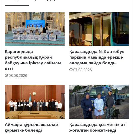
Қарағандыда
Қарағандыда №3 автобус
республикалық Құран
паркінің маңында ерекше
байқауына іріктеу сайысы
аялдама пайда болды
өтті
07.08.2026
08.08.2026
Аймақта құрылысшылар
Қарағандыда қызметтік ит
құрметке бөленді
жоғалған бойжеткенді