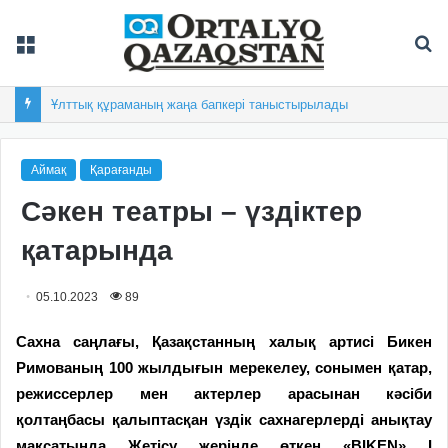
Мәзір
Із
Ұлттық құраманың жаңа бапкері таныстырылады
Аймақ
Қарағанды
Сәкен театры – үздіктер
қатарында
05.10.2023
89
Сахна саңлағы, Қазақстанның халық артисі Бикен
Римованың 100 жылдығын мерекелеу, сонымен қатар,
режиссерлер мен актерлер арасынан кәсіби
қолтаңбасы қалыптасқан үздік сахнагерлерді анықтау
мақсатында Жетісу жерінде өткен «BIKEN» I