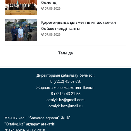
бөленді
07.08.2026
Қарағандыда қызметтік ит жоғалған
бойжеткенді тапты
07.08.2026
Тағы да
Директордың қабылдау бөлмесі:
8 (7212) 43-57-78,
Жарнама және маркетинг бөлімі:
8 (7212) 43-21-55
ortalyk.kz@gmail.com
ortalyk.kaz@mail.ru
Меншік иесі: "Saryarqa aqparat" ЖШС
"Ortalyq.kz" ақпарат агенттігі
№17402-ИА 20.12.2018