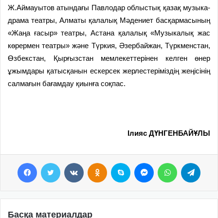
Ж.Аймауытов атындағы Павлодар облыстық қазақ музыка-
драма театры, Алматы қалалық Мәдениет басқармасының
«Жаңа ғасыр» театры, Астана қалалық «Музыкалық жас
көрермен театры» және Түркия, Әзербайжан, Түркменстан,
Өзбекстан, Қырғызстан мемлекеттерінен келген өнер
ұжымдары қатысқанын ескерсек жерлестеріміздің жеңісінің
салмағын бағамдау қиынға соқпас.
Ілияс ДҮНГЕНБАЙҰЛЫ
Facebook
Twitter
VKontakte
Odnoklassniki
Skype
Messenger
WhatsApp
Telegram
Басқа материалдар