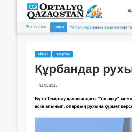
Ж
8.08.2026
Соңғы
Ұлттық құраманың жаңа бапкері 
Аймақ
Теміртау
Құрбандар рухы
31.05.2025
Бүгін Теміртау қаласындағы “Үш аққу” мем
еске алынып, олардың рухына құрмет көрсе