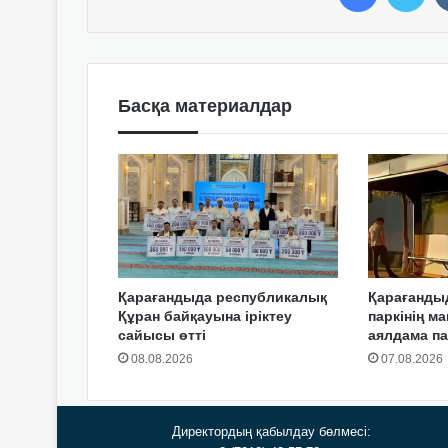
Басқа материалдар
Қарағандыда республикалық
Қарағанды
Құран байқауына іріктеу
паркінің м
сайысы өтті
аялдама п
08.08.2026
07.08.2026
Директордың қабылдау бөлмесі: