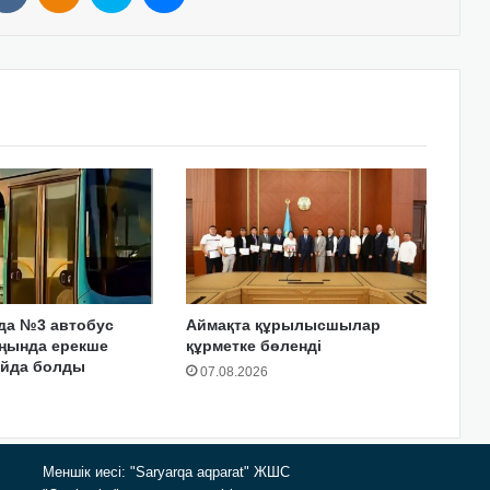
да №3 автобус
Аймақта құрылысшылар
аңында ерекше
құрметке бөленді
айда болды
07.08.2026
Меншік иесі: "Saryarqa aqparat" ЖШС