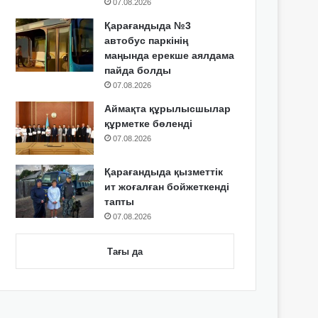
07.08.2026
Қарағандыда №3
автобус паркінің
маңында ерекше аялдама
пайда болды
07.08.2026
Аймақта құрылысшылар
құрметке бөленді
07.08.2026
Қарағандыда қызметтік
ит жоғалған бойжеткенді
тапты
07.08.2026
Тағы да