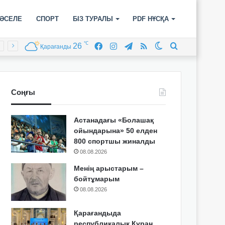
ӘСЕЛЕ
СПОРТ
БІЗ ТУРАЛЫ
PDF НҰСҚА
℃
26
Facebook
Instagram
Telegram
RSS
Switch
Іздеу
Қарағанды
skin
Соңғы
Астанадағы «Болашақ
ойындарына» 50 елден
800 спортшы жиналды
08.08.2026
Менің арыстарым –
бойтұмарым
08.08.2026
Қарағандыда
республикалық Құран