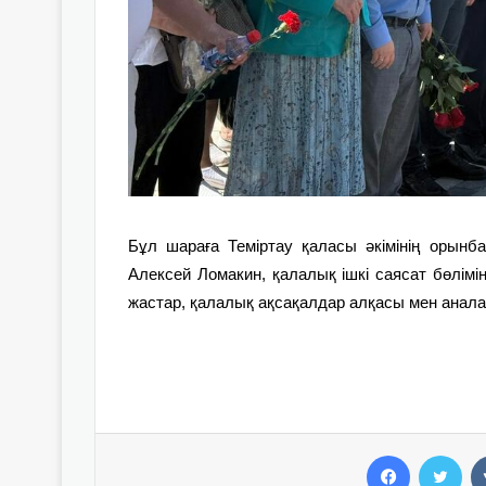
Бұл шараға Теміртау қаласы әкімінің орын
Алексей Ломакин, қалалық ішкі саясат бөлім
жастар, қалалық ақсақалдар алқасы мен аналар
Facebook
Twitter