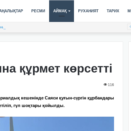
АҢАЛЫҚТАР
РЕСМИ
АЙМАҚ
РУХАНИЯТ
ТАРИХ
М
таныстырылады
на құрмет көрсетті
116
ориалдық кешенінде Саяси қуғын-сүргін құрбандары
тіліп, гүл шоқтары қойылды.