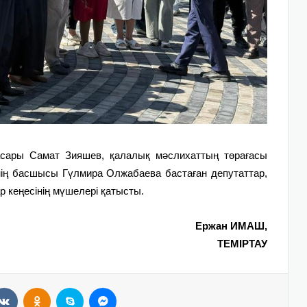
басары Самат Зияшев, қалалық мәслихаттың төрағасы
інің басшысы Гүлмира Олжабаева бастаған депутаттар,
 кеңесінің мүшелері қатысты.
Ержан ИМАШ,
ТЕМІРТАУ
VKontakte
Odnoklassniki
Skype
Messenger