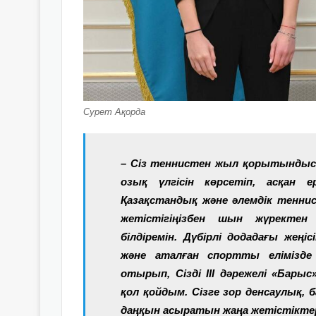
Сурет Ақорда
– Сіз теннистен жыл қорытындыс
озық үлгісін көрсетіп, асқан ер
Қазақстандық және әлемдік тенн
жетістігіңізбен шын жүрект
білдіремін. Дүбірлі додадағы жеңіс
және аталған спортты елімізде н
отырып, Сізді ІІІ дәрежелі «Бар
қол қойдым. Сізге зор денсаулық, 
даңқын асыратын жаңа жетістіктер