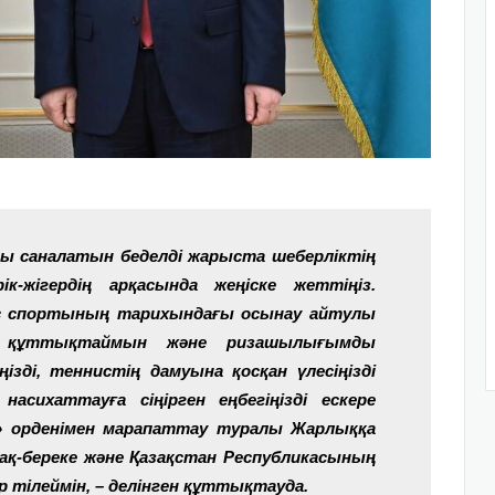
ы саналатын беделді жарыста шеберліктің
ік-жігердің арқасында жеңіске жеттіңіз.
ис спортының тарихындағы осынау айтулы
ен құттықтаймын және ризашылығымды
іңізді, теннистің дамуына қосқан үлесіңізді
асихаттауға сіңірген еңбегіңізді ескере
ыс» орденімен марапаттау туралы Жарлыққа
бақ-береке және Қазақстан Республикасының
 тілеймін, – делінген құттықтауда.