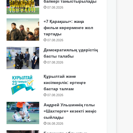
бапкері таныстырылады
07.08.2026
«7 Қарақшы»: жаңа
фильм көрерменге жол
тартады
07.08.2026
Демократиялық үдерістің
басты талабы
07.08.2026
Құрылтай және
кәсіпкерлік: ертеңге
бастар талғам
07.08.2026
Андрей Ульшиннің голы
«Шахтерге» кезекті жеңіс
сыйлады
06.08.2026