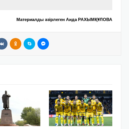
Материалды әзірлеген Аида РАХЫМҚҰЛОВА
VKontakte
Odnoklassniki
Skype
Messenger