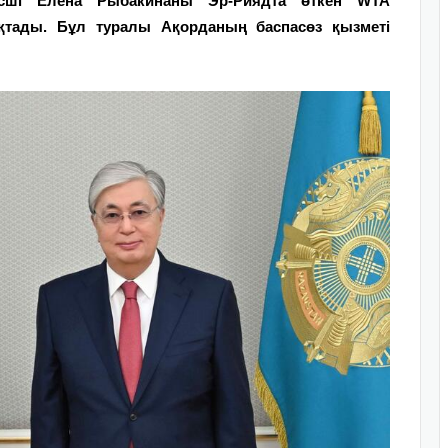
исші Елена Рыбакинаны Эр-Риядта өткен WTA
ықтады. Бұл туралы Ақорданың баспасөз қызметі