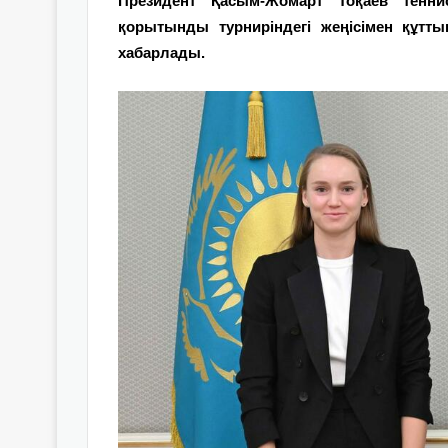
Президент Қасым-Жомарт Тоқаев тенн
қорытынды турниріндегі жеңісімен құтт
хабарлады.