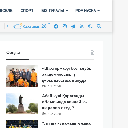
ӘСЕЛЕ
СПОРТ
БІЗ ТУРАЛЫ
PDF НҰСҚА
℃
28
Facebook
Instagram
Telegram
RSS
Switch
Іздеу
Қарағанды
skin
Соңғы
«Шахтер» футбол клубы
академиясының
құрылысы жалғасуда
07.08.2026
Абай күні Қарағанды
облысында қандай іс-
шаралар өтеді?
07.08.2026
Ұлттық құраманың жаңа