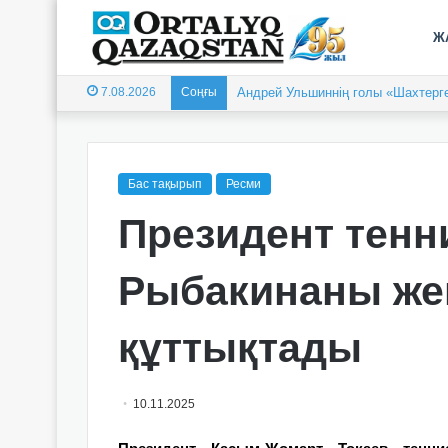
Ж
7.08.2026
Соңғы
Андрей Ульшиннің голы «Шахтерге
Бас тақырып
Ресми
Президент тенн
Рыбакинаны же
құттықтады
10.11.2025