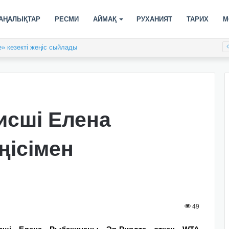
АҢАЛЫҚТАР
РЕСМИ
АЙМАҚ
РУХАНИЯТ
ТАРИХ
М
» кезекті жеңіс сыйлады
исші Елена
ңісімен
49