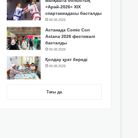
Балқашта облыстық
«Арай-2026» XIX
спартакиадасы басталды
06.08.2026
Астанада Comic Con
Astana 2026 фестивалі
басталды
06.08.2026
Қолдау қуат береді
06.08.2026
Тағы да