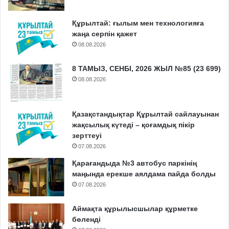
Құрылтай: ғылым мен технологияға
жаңа серпін қажет
08.08.2026
8 ТАМЫЗ, СЕНБІ, 2026 ЖЫЛ №85 (23 699)
08.08.2026
Қазақстандықтар Құрылтай сайлауынан
жақсылық күтеді – қоғамдық пікір
зерттеуі
07.08.2026
Қарағандыда №3 автобус паркінің
маңында ерекше аялдама пайда болды
07.08.2026
Аймақта құрылысшылар құрметке
бөленді