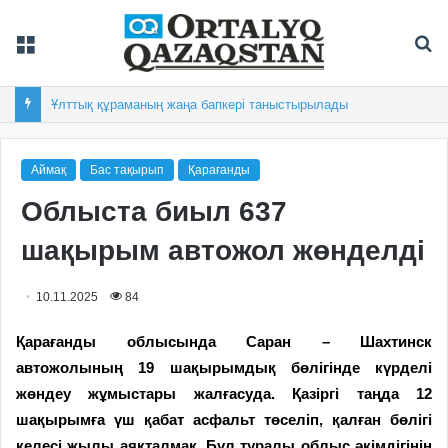
Мәзір
Із
Ұлттық құраманың жаңа бапкері таныстырылады
Аймақ
Бас тақырып
Қарағанды
Облыста биыл 637
шақырым автожол жөнделді
10.11.2025
84
Қарағанды облысында Саран – Шахтинск
автожолының 19 шақырымдық бөлігінде күрделі
жөндеу жұмыстары жалғасуда. Қазіргі таңда 12
шақырымға үш қабат асфальт төселіп, қалған бөлігі
келесі жылы аяқталмақ. Бұл туралы облыс әкімдігінің