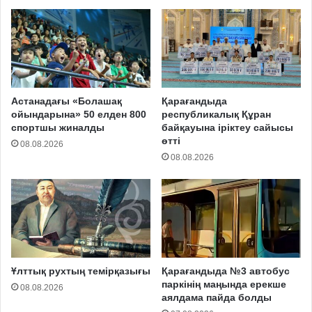
Астанадағы «Болашақ
Қарағандыда
ойындарына» 50 елден 800
республикалық Құран
спортшы жиналды
байқауына іріктеу сайысы
өтті
08.08.2026
08.08.2026
Ұлттық рухтың темірқазығы
Қарағандыда №3 автобус
паркінің маңында ерекше
08.08.2026
аялдама пайда болды