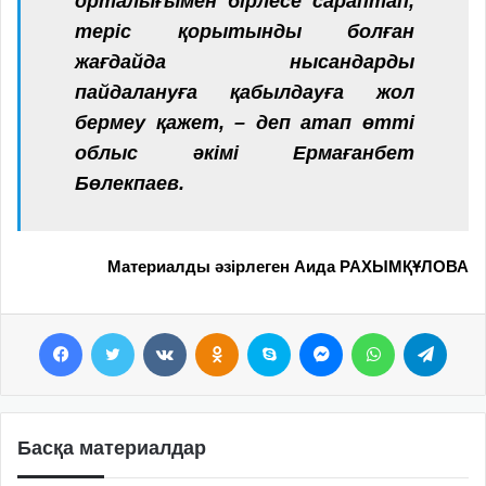
орталығымен бірлесе сараптап,
теріс қорытынды болған
жағдайда нысандарды
пайдалануға қабылдауға жол
бермеу қажет, – деп атап өтті
облыс әкімі Ермағанбет
Бөлекпаев.
Материалды әзірлеген Аида РАХЫМҚҰЛОВА
Facebook
Twitter
VKontakte
Odnoklassniki
Skype
Messenger
WhatsApp
Telegram
Басқа материалдар