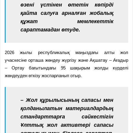
өзені үстінен өтетін көпірді
қайта салуға арналған жобалық
құжат мемлекеттік
сараптамадан өтуде.
2026 жылы республикалық маңыздағы алты жол
учаскесіне орташа жөндеу жүргізу және Ақшатау – Ағадыр
– Ортау бағытындағы 95 шақырым жолды күрделі
жөндеуден өткізу жоспарланып отыр.
– Жол құрылысының сапасы мен
қолданылатын материалдардың
стандарттарға сәйкестігін
Ұлттық жол активтері сапасы