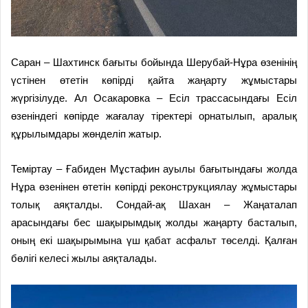
Саран – Шахтинск бағыты бойында Шерубай-Нұра өзенінің
үстінен өтетін көпірді қайта жаңарту жұмыстары
жүргізілуде. Ал Осакаровка – Есіл трассасындағы Есіл
өзеніндегі көпірде жағалау тіректері орнатылып, аралық
құрылымдары жөнделіп жатыр.
Теміртау – Ғабиден Мұстафин ауылы бағытындағы жолда
Нұра өзенінен өтетін көпірді реконструкциялау жұмыстары
толық аяқталды. Сондай-ақ Шахан – Жаңаталап
арасындағы бес шақырымдық жолды жаңарту басталып,
оның екі шақырымына үш қабат асфальт төселді. Қалған
бөлігі келесі жылы аяқталады.