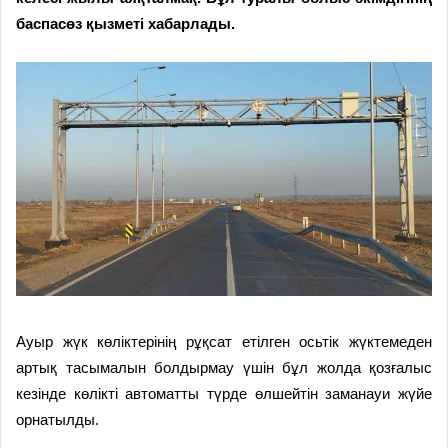
баспасөз қызметі хабарлады.
Ауыр жүк көліктерінің рұқсат етілген осьтік жүктемеден
артық тасымалын болдырмау үшін бұл жолда қозғалыс
кезінде көлікті автоматты түрде өлшейтін заманауи жүйе
орнатылды.