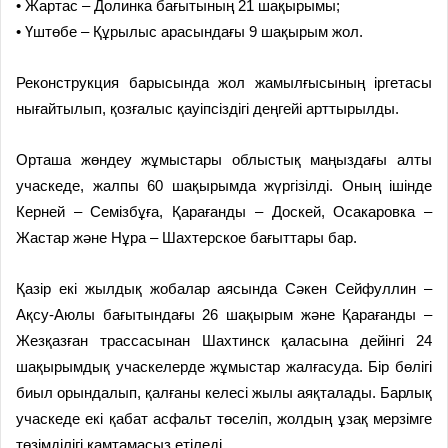
• Жартас – Долинка бағытының 21 шақырымы;
• Үштөбе – Құрылыс арасындағы 9 шақырым жол.
Реконструкция барысында жол жамылғысының іргетасы
нығайтылып, қозғалыс қауіпсіздігі деңгейі арттырылды.
Орташа жөндеу жұмыстары облыстық маңыздағы алты
учаскеде, жалпы 60 шақырымда жүргізілді. Оның ішінде
Керней – Семізбұға, Қарағанды – Доскей, Осакаровка –
Жастар және Нұра – Шахтерское бағыттары бар.
Қазір екі жылдық жобалар аясында Сәкен Сейфуллин –
Ақсу-Аюлы бағытындағы 26 шақырым және Қарағанды –
Жезқазған трассасынан Шахтинск қаласына дейінгі 24
шақырымдық учаскелерде жұмыстар жалғасуда. Бір бөлігі
биыл орындалып, қалғаны келесі жылы аяқталады. Барлық
учаскеде екі қабат асфальт төселіп, жолдың ұзақ мерзімге
төзімділігі қамтамасыз етіледі.