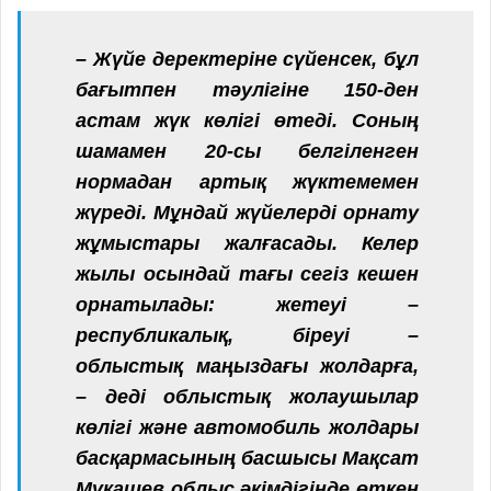
– Жүйе деректеріне сүйенсек, бұл
бағытпен тәулігіне 150-ден
астам жүк көлігі өтеді. Соның
шамамен 20-сы белгіленген
нормадан артық жүктемемен
жүреді. Мұндай жүйелерді орнату
жұмыстары жалғасады. Келер
жылы осындай тағы сегіз кешен
орнатылады: жетеуі –
республикалық, біреуі –
облыстық маңыздағы жолдарға,
– деді облыстық жолаушылар
көлігі және автомобиль жолдары
басқармасының басшысы Мақсат
Мұқашев облыс әкімдігінде өткен