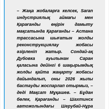
– Жаңа жобаларға келсек, Saran
индустриялық аймағы мен
Қарағанды өңірін дамыту
мақсатында Қарағанды – Астана
трассасына шығатын жолды
реконструкциялау жобасы
әзірленіп жатыр. Сондай-ақ
Дубовка ауылынан Саран
қаласына дейінгі 6 шақырымдық
жолды қайта жаңарту жобасы
дайындалып, оны 2026 жылы
бастауды жоспарлап отырмыз, –
деді Мақсат Мұқашев. – Бұдан
бөлек, Қарағанды – Шахтинск
автожолындағы Шерубай-Нұра