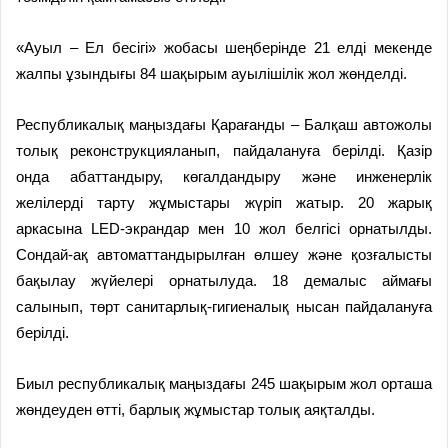
«Ауыл – Ел бесігі» жобасы шеңберінде 21 елді мекенде
жалпы ұзындығы 84 шақырым ауылішілік жол жөнделді.
Республикалық маңыздағы Қарағанды – Балқаш автожолы
толық реконструкцияланып, пайдалануға берілді. Қазір
онда абаттандыру, көгалдандыру және инженерлік
желілерді тарту жұмыстары жүріп жатыр. 20 жарық
аркасына LED-экрандар мен 10 жол белгісі орнатылды.
Сондай-ақ автоматтандырылған өлшеу және қозғалысты
бақылау жүйелері орнатылуда. 18 демалыс аймағы
салынып, төрт санитарлық-гигиеналық нысан пайдалануға
берілді.
Биыл республикалық маңыздағы 245 шақырым жол орташа
жөндеуден өтті, барлық жұмыстар толық аяқталды.