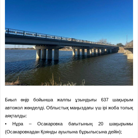
Биыл өңір бойынша жалпы ұзындығы 637 шақырым
автожол жөнделді. Облыстық маңыздағы үш ірі жоба толық
аяқталды:
• Нұра – Осакаровка бағытының 20 шақырымы
(Осакаровкадан Қоянды ауылына бұрылысына дейін);