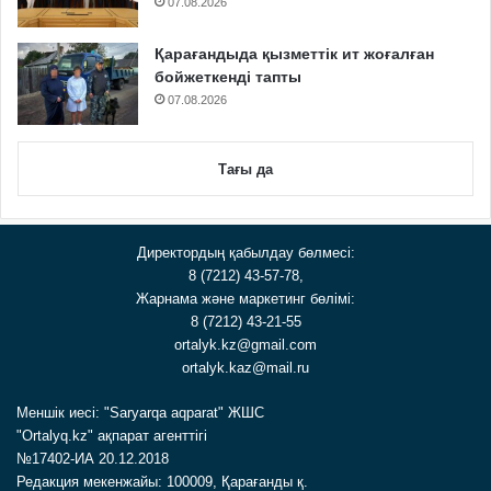
07.08.2026
Қарағандыда қызметтік ит жоғалған
бойжеткенді тапты
07.08.2026
Тағы да
Директордың қабылдау бөлмесі:
8 (7212) 43-57-78,
Жарнама және маркетинг бөлімі:
8 (7212) 43-21-55
ortalyk.kz@gmail.com
ortalyk.kaz@mail.ru
Меншік иесі: "Saryarqa aqparat" ЖШС
"Ortalyq.kz" ақпарат агенттігі
№17402-ИА 20.12.2018
Редакция мекенжайы: 100009, Қарағанды қ.