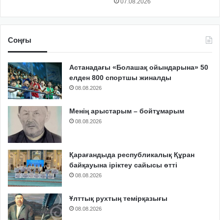
07.08.2026
Соңғы
Астанадағы «Болашақ ойындарына» 50
елден 800 спортшы жиналды
08.08.2026
Менің арыстарым – бойтұмарым
08.08.2026
Қарағандыда республикалық Құран
байқауына іріктеу сайысы өтті
08.08.2026
Ұлттық рухтың темірқазығы
08.08.2026