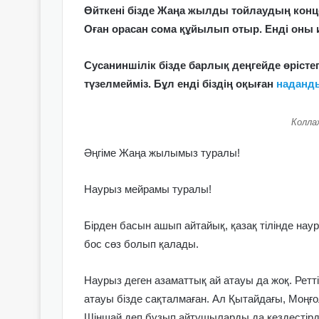
Өйткені бізде Жаңа жылды тойлаудың конц
Оған орасан сома құйылып отыр. Енді оны 
Сусаниншілік бізде барлық деңгейде өріст
түзелмейміз. Бұл енді біздің оқыған
наданд
Колла
Әңгіме Жаңа жылымыз туралы!
Наурыз мейрамы туралы!
Бірден басын ашып айтайық, қазақ тілінде наур
бос сөз болып қалады.
Наурыз деген азаматтық ай атауы да жоқ. Рет
атауы бізде сақталмаған. Ал Қытайдағы, Моңғ
Шіншай деп бұзып айтушыларды да кездестірді