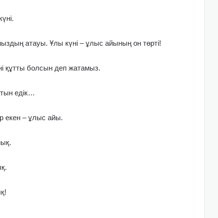
үні.
здың атауы. Ұлы күні – ұлыс айының он төрті!
і құтты болсын деп жатамыз.
атын едік…
 екен – ұлыс айы.
ық.
қ.
қ!