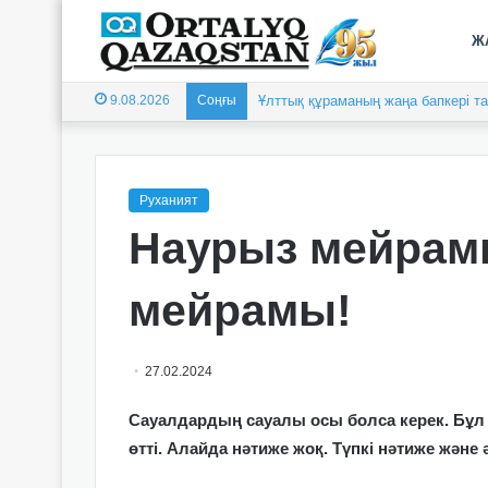
Ж
9.08.2026
Соңғы
Ұлттық құраманың жаңа бапкері 
Руханият
Наурыз мейрам
мейрамы!
27.02.2024
Сауалдардың сауалы осы болса керек. Бұл 
өтті. Алайда нәтиже жоқ. Түпкі нәтиже және 