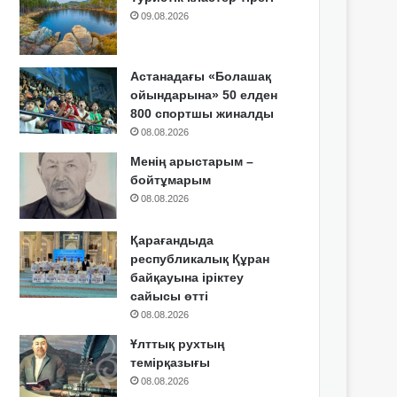
09.08.2026
Астанадағы «Болашақ
ойындарына» 50 елден
800 спортшы жиналды
08.08.2026
Менің арыстарым –
бойтұмарым
08.08.2026
Қарағандыда
республикалық Құран
байқауына іріктеу
сайысы өтті
08.08.2026
Ұлттық рухтың
темірқазығы
08.08.2026