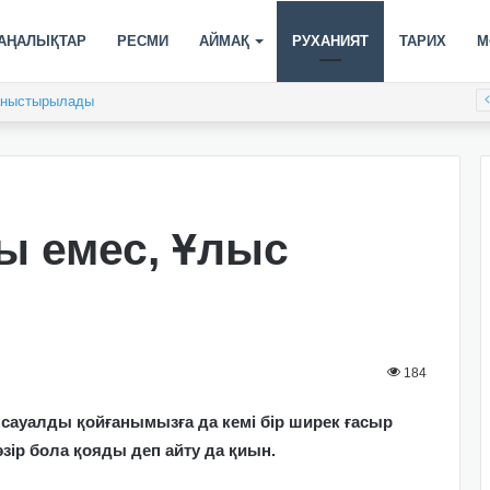
АҢАЛЫҚТАР
РЕСМИ
АЙМАҚ
РУХАНИЯТ
ТАРИХ
М
таныстырылады
ы емес, Ұлыс
184
сауалды қойғанымызға да кемі бір ширек ғасыр
әзір бола қояды деп айту да қиын.