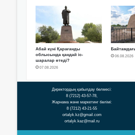
Абай күні Қарағанды
Байтамдағы
облысында қандай іс-
06.08.2026
шаралар өтеді?
07.08.2026
Директордың қабылдау бөлмесі:
8 (7212) 43-57-78,
Жарнама және маркетинг бөлімі:
8 (7212) 43-21-55
ortalyk.kz@gmail.com
ortalyk.kaz@mail.ru