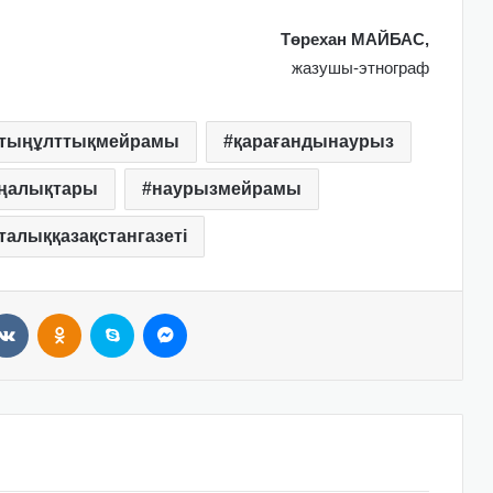
Төрехан МАЙБАС,
жазушы-этнограф
қтыңұлттықмейрамы
қарағандынаурыз
ңалықтары
наурызмейрамы
алыққазақстангазеті
VKontakte
Odnoklassniki
Skype
Messenger