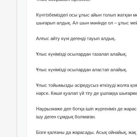
Күнтізбеміздегі осы ұлыс айын толып жатқан м
шығарып алдық. Ал шын мәнінде ол – ұлыс м
Алғыс айту күні дегенді тауып алдық.
Ұлыс күнімізді осылардан тазалап алайық.
Ұлыс күнімізді осылардан аластап алайық.
Ұлыс тойымызды әсіредусыз өткізуді жолға қоя
нәрсе. Көше қуалап үй тігу де ұшпаққа шығармайд
Наурызкөже деп ботқа ішіп жүргеніміз де жара
ішу деген сұмдық болмаған.
Бізге қалғаны да жарасады. Асық ойнайық, жа