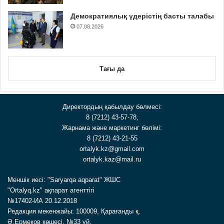
Демократиялық үдерістің басты талабы
07.08.2026
Тағы да
Директордың қабылдау бөлмесі:
8 (7212) 43-57-78,
Жарнама және маркетинг бөлімі:
8 (7212) 43-21-55
ortalyk.kz@gmail.com
ortalyk.kaz@mail.ru
Меншік иесі: "Saryarqa aqparat" ЖШС
"Ortalyq.kz" ақпарат агенттігі
№17402-ИА 20.12.2018
Редакция мекенжайы: 100009, Қарағанды қ.
Ә.Ермеков көшесі, №33 үй.