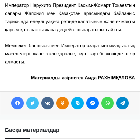
Император Нарухито Президент Қасым-Жомарт Тоқаевтың
сапары Жапония мен Қазақстан арасындағы байланыс
тарихында елеулі уақиға ретінде қалатынын және екіжақты
қарым-қатынасты жаңа деңгейге шығаратынын айтты.
Мемлекет басшысы мен Император өзара ынтымақтастық
мәселелері және халықаралық күн тәртібі жөнінде пікір
алмасты.
Материалды әзірлеген Аида РАХЫМҚҰЛОВА
Facebook
Twitter
VKontakte
Odnoklassniki
Skype
Messenger
WhatsApp
Telegram
Басқа материалдар