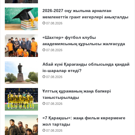
2026-2027 оқу жылына арналған
мемлекеттік грант иегерлері анықталды
07.08.2026
«Шахтер» футбол клубы
академиясының құрылысы жалғасуда
07.08.2026
Абай күні Қарағанды облысында қандай
іс-шаралар өтеді?
07.08.2026
Ұлттық құраманың жаңа бапкері
таныстырылады
07.08.2026
«7 Қарақшы»: жаңа фильм көрерменге
жол тартады
07.08.2026