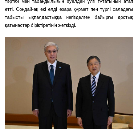
тәртібі мен табандылығын әуелден үлгі тұтатынын атап
өтті. Сондай-ақ екі елді өзара құрмет пен түрлі саладағы
табысты ықпалдастыққа негізделген байырғы достық
қатынастар біріктіретінін жеткізді.