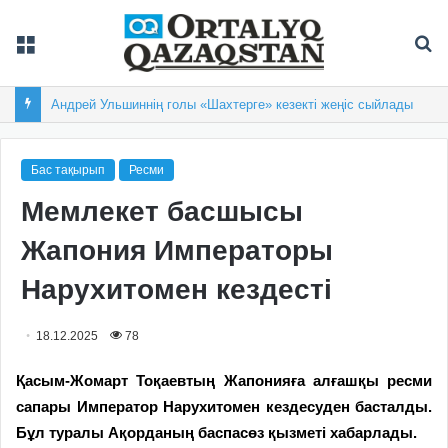
Мәзір
Із
Андрей Ульшиннің голы «Шахтерге» кезекті жеңіс сыйлады
Бас тақырып
Ресми
Мемлекет басшысы
Жапония Императоры
Нарухитомен кездесті
18.12.2025
78
Қасым-Жомарт Тоқаевтың Жапонияға алғашқы ресми
сапары Император Нарухитомен кездесуден басталды.
Бұл туралы Ақорданың баспасөз қызметі хабарлады.