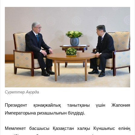
Суреттер Ақорда
Президент қонақжайлық танытқаны үшін Жапония
Императорына ризашылығын білдірді.
Мемлекет басшысы Қазақстан халқы Күншығыс елінің