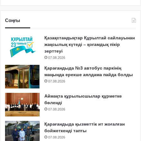
Соңғы
Қазақстандықтар Құрылтай сайлауынан
жақсылық күтеді – қоғамдық пікір
зерттеуі
07.08.2026
Қарағандыда №3 автобус паркінің
маңында ерекше аялдама пайда болды
07.08.2026
Аймақта құрылысшылар құрметке
бөленді
07.08.2026
Қарағандыда қызметтік ит жоғалған
бойжеткенді тапты
07.08.2026