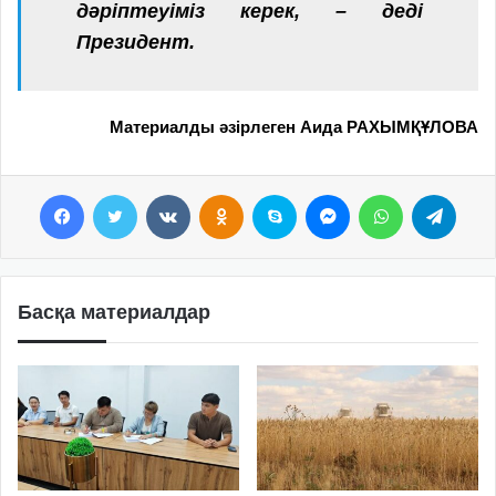
дәріптеуіміз керек, – деді
Президент.
Материалды әзірлеген Аида РАХЫМҚҰЛОВА
Facebook
Twitter
VKontakte
Odnoklassniki
Skype
Messenger
WhatsApp
Telegram
Басқа материалдар