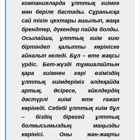
компанияларда ұлттық киімге
мән беріле бастады. Сұранысқа
сай тігін цехтары ашылып, жаңа
брендтер, дүкендер пайда болды.
Осылайша, ұлттық киім кию
біртіндеп қалыпты көрініске
айналып келеді. Бұл – өте жақсы
үрдіс. Бет-жүзді тұмшалайтын
қара киімнен гөрі өзіміздің
ұлттық киімдеріміз әлдеқайда
артық. Әсіресе, әйелдердің
дәстүрлі киімі өте ғажап
көрінеді. Себебі ұлттық киім бұл
– біздің бірегей ұлттық
болмысымыздың маңызды
көрінісі. Оны жан-жақты