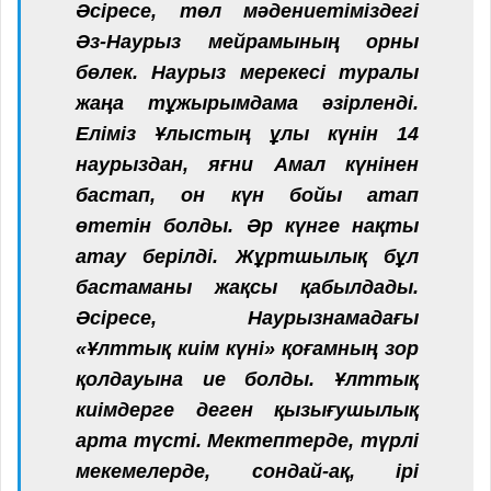
Әсіресе, төл мәдениетіміздегі
Әз-Наурыз мейрамының орны
бөлек. Наурыз мерекесі туралы
жаңа тұжырымдама әзірленді.
Еліміз Ұлыстың ұлы күнін 14
наурыздан, яғни Амал күнінен
бастап, он күн бойы атап
өтетін болды. Әр күнге нақты
атау берілді. Жұртшылық бұл
бастаманы жақсы қабылдады.
Әсіресе, Наурызнамадағы
«Ұлттық киім күні» қоғамның зор
қолдауына ие болды. Ұлттық
киімдерге деген қызығушылық
арта түсті. Мектептерде, түрлі
мекемелерде, сондай-ақ, ірі