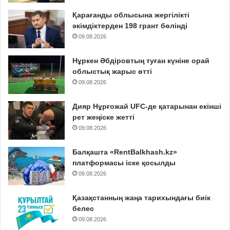
Қарағанды облысына жергілікті
әкімдіктерден 198 грант бөлінді
09.08.2026
Нұркен Әбдіровтың туған күніне орай
облыстық жарыс өтті
09.08.2026
Дияр Нұрғожай UFC-де қатарынан екінші
рет жеңіске жетті
09.08.2026
Балқашта «RentBalkhash.kz»
платформасы іске қосылды
09.08.2026
Қазақстанның жаңа тарихындағы биік
белес
09.08.2026