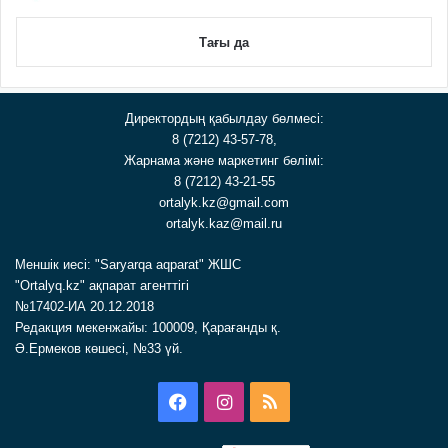
Тағы да
Директордың қабылдау бөлмесі:
8 (7212) 43-57-78,
Жарнама және маркетинг бөлімі:
8 (7212) 43-21-55
ortalyk.kz@gmail.com
ortalyk.kaz@mail.ru
Меншік иесі: "Saryarqa aqparat" ЖШС
"Ortalyq.kz" ақпарат агенттігі
№17402-ИА 20.12.2018
Редакция мекенжайы: 100009, Қарағанды қ.
Ә.Ермеков көшесі, №33 үй.
Facebook
Instagram
RSS