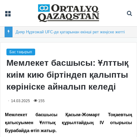
Мәзір
Із
Дияр Нұрғожай UFC-де қатарынан екінші рет жеңіске жетті
Бас тақырып
Мемлекет басшысы: Ұлттық
киім кию біртіндеп қалыпты
көрініске айналып келеді
14.03.2025
155
Мемлекет басшысы Қасым-Жомарт Тоқаевтың
қатысуымен Ұлттық құрылтайдың IV отырысы
Бурабайда өтіп жатыр.