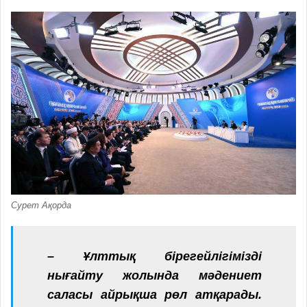
Сурет Ақорда
– Ұлттық бірегейлігімізді
нығайту жолында мәдениет
саласы айрықша рөл атқарады.