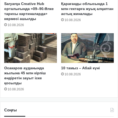
Saryarqa Creative Hub
Қарағанды облысында 1
орталығында «09–90.Өлке
млн гектарға жуық алқаптан
тарихы картиналарда»
астық жиналады
көрмесі ашылды
10.08.2026
10.08.2026
Осакаров ауданында
10 тамыз – Абай күні
жылына 45 млн кірпіш
10.08.2026
өндіретін зауыт іске
қосылды
10.08.2026
Соңғы