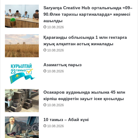
Saryarqa Creative Hub орталығында «09–
90.Өлке тарихы картиналарда» көрмесі
ашылды
10.08.2026
Қарағанды облысында 1 млн гектарға
жуық алқаптан астық жиналады
10.08.2026
Азаматтық парыз
10.08.2026
Осакаров ауданында жылына 45 млн
кірпіш өндіретін зауыт іске қосылды
10.08.2026
10 тамыз – Абай күні
10.08.2026