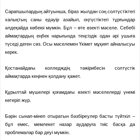
Сарапшылардың айтуынша, біраз жылдан соң солтүстіктегі
халықтың саны едәуір азайып, оңтүстіктегі тұрғындар
әлдеқайда көбеюі мүмкін. Бұл – өте өзекті мәселе. Себебі
аймақтардың еңбек нарығында теңсіздік одан әрі ушыға
түседі деген сөз. Осы мәселемен Үкімет мұқият айналысуы
керек.
Қостанайдағы колледждің тәжірибесін солтүстік
аймақтарда кеңінен қолдану қажет.
Құрылтай мүшелері қоғамдағы өзекті мәселелерді үнемі
көтеріп жүр.
Бәрін сынап-мінеп отыратын бәзбіреулер басты түйткіл –
бұл емес, мемлекет назар аударуға тиіс басқа да
проблемалар бар деуі мүмкін.