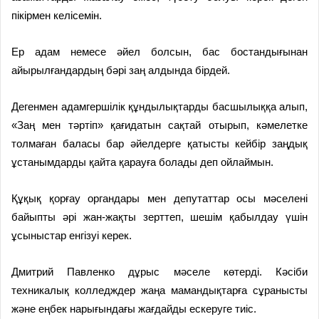
пікірмен келісемін.
Ер адам немесе әйел болсын, бас бостандығынан
айырылғандардың бәрі заң алдында бірдей.
Дегенмен адамгершілік құндылықтарды басшылыққа алып,
«Заң мен тәртіп» қағидатын сақтай отырып, кәмелетке
толмаған баласы бар әйелдерге қатысты кейбір заңдық
ұстанымдарды қайта қарауға болады деп ойлаймын.
Құқық қорғау органдары мен депутаттар осы мәселені
байыпты әрі жан-жақты зерттеп, шешім қабылдау үшін
ұсыныстар енгізуі керек.
Дмитрий Павленко дұрыс мәселе көтерді. Кәсіби
техникалық колледждер жаңа мамандықтарға сұранысты
және еңбек нарығындағы жағдайды ескеруге тиіс.