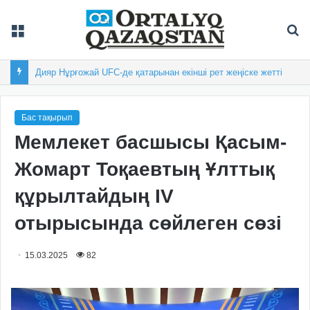
Мәзір
Із
Астанадағы «Болашақ ойындарына» 50 елден 800 спортшы жиналды
Бас тақырып
Мемлекет басшысы Қасым-
Жомарт Тоқаевтың Ұлттық
құрылтайдың IV
отырысында сөйлеген сөзі
15.03.2025
82