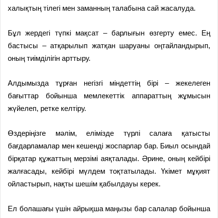
халықтың тілегі мен заманның талабына сай жасалуда.
Бұл жердегі түпкі мақсат – барлығын өзгерту емес. Ең
бастысы – атқарылып жатқан шаруаны оңтайландырып,
оның тиімділігін арттыру.
Алдымызда тұрған негізгі міндеттің бірі – жекелеген
бағыттар бойынша мемлекеттік аппараттың жұмысын
жүйелеп, ретке келтіру.
Өздеріңізге мәлім, елімізде түрлі салаға қатысты
бағдарламалар мен кешенді жоспарлар бар. Биыл осындай
бірқатар құжаттың мерзімі аяқталады. Әрине, оның кейбірі
жалғасады, кейбірі мүлдем тоқтатылады. Үкімет мұқият
ойластырып, нақты шешім қабылдауы керек.
Ел болашағы үшін айрықша маңызы бар салалар бойынша