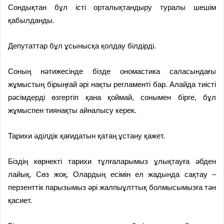
Сондықтан бұл істі орталықтандыру туралы шешім
қабылданды.
Депутаттар бұл ұсынысқа қолдау білдірді.
Соның нәтижесінде бізде ономастика саласындағы
жұмыстың бірыңғай әрі нақты регламенті бар. Алайда тиісті
рәсімдерді өзгертіп қана қоймай, сонымен бірге, бұл
жұмыспен тиянақты айналысу керек.
Тарихи әділдік қағидатын қатаң ұстану қажет.
Біздің көрнекті тарихи тұлғаларымыз ұлықтауға әбден
лайық. Сөз жоқ. Олардың есімін ел жадында сақтау –
перзенттік парызымыз әрі жалпыұлттық болмысымызға тән
қасиет.