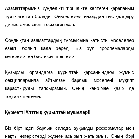
Азаматтарымыз күнделікті тіршілікте көптеген қарапайым
түйткілге тап болады. Оны елемей, назардан тыс қалдыру
дұрыс емес екенін ескерген жөн.
Сондықтан азаматтардың тұрмысына қатысты мәселелер
өзекті болып қала береді. Біз бұл проблемаларды
көтереміз, ең бастысы, шешеміз.
Құзырлы органдарға құрылтай қарсаңындағы жұмыс
секцияларында айтылған барлық мәселені мұқият
қарастыруды тапсырамын. Оның кейбіріне қазір де
тоқталып өтемін.
Құрметті Ұлттық құрылтай мүшелері!
Біз біртіндеп барлық салада ауқымды реформалар мен
нақты өзгерістерді жүзеге асырып жатырмыз. Оның бәрі