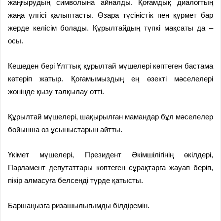
жаңғырудың символына айналды. Қоғамдық диалогтың
жаңа үлгісі қалыптасты. Өзара түсіністік пен құрмет бар
жерде келісім болады. Құрылтайдың түпкі мақсаты да –
осы.
Кешеден бері Ұлттық құрылтай мүшелері көптеген бастама
көтеріп жатыр. Қоғамымыздың ең өзекті мәселелері
жөнінде қызу талқылау өтті.
Құрылтай мүшелері, шақырылған мамандар бұл мәселелер
бойынша өз ұсыныстарын айтты.
Үкімет мүшелері, Президент Әкімшілігінің өкілдері,
Парламент депутаттары көптеген сұрақтарға жауап беріп,
пікір алмасуға белсенді түрде қатысты.
Баршаңызға ризашылығымды білдіремін.