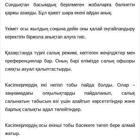
Сондықтан басымдық берілмеген жобаларға бөлінетін
қаржы азаяды. Бұл қажет шара екені айдан анық.
Үкімет осы жылдың соңына дейін оны қалай оңтайландыру
керектігін біржола анықтап алуға тиіс.
Қазақстанда түрлі салық режимі, көптеген жеңілдіктер мен
преференциялар бар. Оның бәрі елімізде салық офшоры
сияқты ахуал қалыптастырды.
Кәсіпкерлердің екі негізгі тобы пайда болды. Олар –
заңнамадағы олқылықтарды пайдаланып, салық
салынатын табысын өзі үшін азайтып көрсететіндер және
барлық салықты адал төлейтіндер.
Кәсіпкерлердің осы екінші тобы бәсекеге төтеп бере алмай
жатыр.