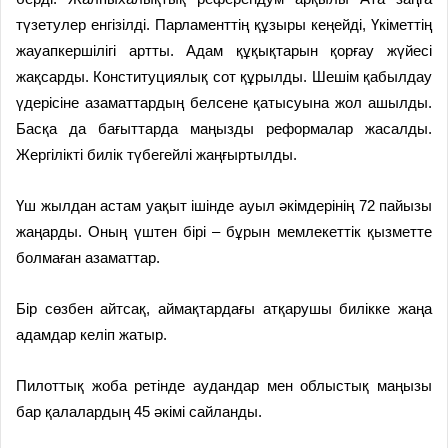
түзетулер енгізілді. Парламенттің құзыры кеңейді, Үкіметтің
жауапкершілігі артты. Адам құқықтарын қорғау жүйесі
жақсарды. Конституциялық сот құрылды. Шешім қабылдау
үдерісіне азаматтардың белсене қатысуына жол ашылды.
Басқа да бағыттарда маңызды реформалар жасалды.
Жергілікті билік түбегейлі жаңғыртылды.
Үш жылдан астам уақыт ішінде ауыл әкімдерінің 72 пайызы
жаңарды. Оның үштен бірі – бұрын мемлекеттік қызметте
болмаған азаматтар.
Бір сөзбен айтсақ, аймақтардағы атқарушы билікке жаңа
адамдар келіп жатыр.
Пилоттық жоба ретінде аудандар мен облыстық маңызы
бар қалалардың 45 әкімі сайланды.