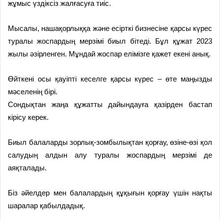
жұмыс үздіксіз жалғасуға тиіс.
Мысалы, нашақорлыққа және есірткі бизнесіне қарсы күрес
туралы жоспардың мерзімі биыл бітеді. Бұл құжат 2023
жылы әзірленген. Мұндай жоспар елімізге қажет екені анық.
Өйткені осы қауіпті кеселге қарсы күрес – өте маңызды
мәселенің бірі.
Сондықтан жаңа құжатты дайындауға қазірден бастап
кірісу керек.
Биыл балаларды зорлық-зомбылықтан қорғау, өзіне-өзі қол
салудың алдын алу туралы жоспардың мерзімі де
аяқталады.
Біз әйелдер мен балалардың құқығын қорғау үшін нақты
шаралар қабылдадық.