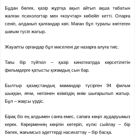
Бұдан бөлек, қазір жұртқа ақыл айтып ақша табатын
жалған психологтар мен «коучтар» көбейіп кетті. Оларға
сеніп, алданып қалғандар көп. Маған бұл туралы көптеген
шағым түсіп жатыр.
Жауапты органдар бұл мәселені де назарға алуға тиіс.
Тағы бір түйткіл – қазір кинотеатрда көрсетілетін
фильмдерге қатысты қоғамдық сын бар.
Былтыр қазақстандық мамандар түсірген 94 фильм
шыққан, яғни, негізінен өзіміздің өнім шығарылып жатыр.
Бұл – жақсы үрдіс.
Бірақ біз ең алдымен санға емес, сапаға көңіл аударуымыз
керек. Көрерменнің көңілін көтеріп, күлкі сыйлау – бір
бөлек, жағымсыз әдеттерді насихаттау – бір басқа.