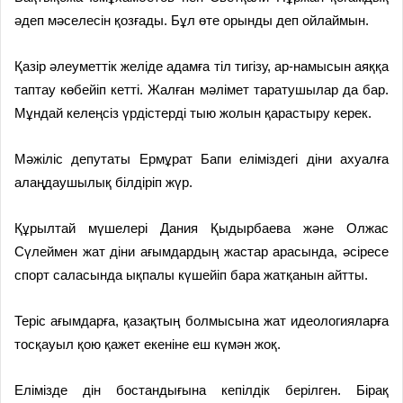
әдеп мәселесін қозғады. Бұл өте орынды деп ойлаймын.
Қазір әлеуметтік желіде адамға тіл тигізу, ар-намысын аяққа
таптау көбейіп кетті. Жалған мәлімет таратушылар да бар.
Мұндай келеңсіз үрдістерді тыю жолын қарастыру керек.
Мәжіліс депутаты Ермұрат Бапи еліміздегі діни ахуалға
алаңдаушылық білдіріп жүр.
Құрылтай мүшелері Дания Қыдырбаева және Олжас
Сүлеймен жат діни ағымдардың жастар арасында, әсіресе
спорт саласында ықпалы күшейіп бара жатқанын айтты.
Теріс ағымдарға, қазақтың болмысына жат идеологияларға
тосқауыл қою қажет екеніне еш күмән жоқ.
Елімізде дін бостандығына кепілдік берілген. Бірақ