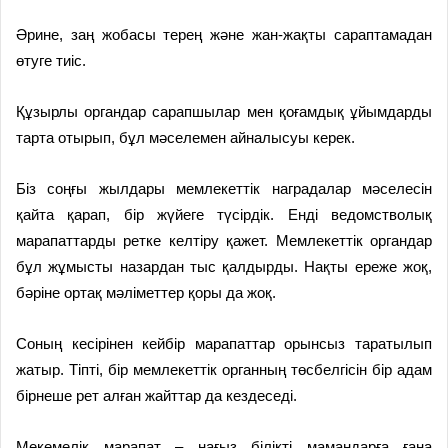
Әрине, заң жобасы терең және жан-жақты сараптамадан
өтуге тиіс.
Құзырлы органдар сарапшылар мен қоғамдық ұйымдарды
тарта отырып, бұл мәселемен айналысуы керек.
Біз соңғы жылдары мемлекеттік наградалар мәселесін
қайта қарап, бір жүйеге түсірдік. Енді ведомстволық
марапаттарды ретке келтіру қажет. Мемлекеттік органдар
бұл жұмысты назардан тыс қалдырды. Нақты ереже жоқ,
бәріне ортақ мәліметтер қоры да жоқ.
Соның кесірінен кейбір марапаттар орынсыз таратылып
жатыр. Тіпті, бір мемлекеттік органның төсбелгісін бір адам
бірнеше рет алған жайттар да кездеседі.
Мекемелік марапат – нағыз білікті мамандарға ғана