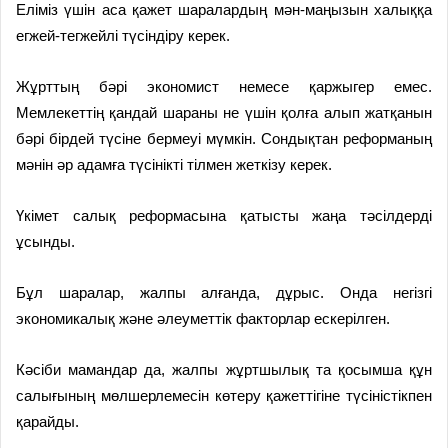
Еліміз үшін аса қажет шаралардың мән-маңызын халыққа
егжей-тегжейлі түсіндіру керек.
Жұрттың бәрі экономист немесе қаржыгер емес.
Мемлекеттің қандай шараны не үшін қолға алып жатқанын
бәрі бірдей түсіне бермеуі мүмкін. Сондықтан реформаның
мәнін әр адамға түсінікті тілмен жеткізу керек.
Үкімет салық реформасына қатысты жаңа тәсілдерді
ұсынды.
Бұл шаралар, жалпы алғанда, дұрыс. Онда негізгі
экономикалық және әлеуметтік факторлар ескерілген.
Кәсіби мамандар да, жалпы жұртшылық та қосымша құн
салығының мөлшерлемесін көтеру қажеттігіне түсіністікпен
қарайды.