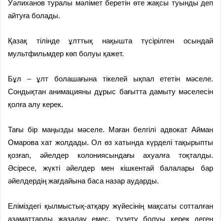
Уәлиханов туралы мәлімет беретін өте жақсы туынды деп
айтуға болады.
Қазақ тілінде ұлттық нақышта түсірілген осындай
мультфильмдер көп болуы қажет.
Бұл – ұлт болашағына тікелей ықпал ететін мәселе.
Сондықтан анимацияны дұрыс бағытта дамыту мәселесін
қолға алу керек.
Тағы бір маңызды мәселе. Маған белгілі адвокат Айман
Омарова хат жолдады. Ол өз хатында күрделі тақырыпты
қозғап, әйелдер колониясындағы ахуалға тоқталды.
Әсіресе, жүкті әйелдер мен кішкентай балалары бар
әйелдердің жағдайына баса назар аударды.
Еліміздегі қылмыстық-атқару жүйесінің мақсаты сотталған
азаматтарды жазалау емес, түзету болуы керек деген