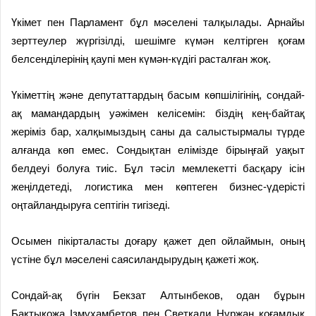
Үкімет пен Парламент бұл мәселені талқылады. Арнайы
зерттеулер жүргізілді, шешімге күмән келтірген қоғам
белсенділерінің қаупі мен күмән-күдігі расталған жоқ.
Үкіметтің және депутаттардың басым көпшілігінің, сондай-
ақ мамандардың уәжімен келісемін: біздің кең-байтақ
жеріміз бар, халқымыздың саны да салыстырмалы түрде
алғанда көп емес. Сондықтан елімізде бірыңғай уақыт
белдеуі болуға тиіс. Бұл тәсіл мемлекетті басқару ісін
жеңілдетеді, логистика мен көптеген бизнес-үдерісті
оңтайландыруға септігін тигізеді.
Осымен пікірталасты доғару қажет деп ойлаймын, оның
үстіне бұл мәселені саясиландырудың қажеті жоқ.
Сондай-ақ бүгін Бекзат Алтынбеков, одан бұрын
Бақтықожа Ізмұхамбетов пен Светқали Нұржан қоғамдық