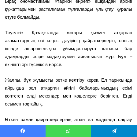
Бірақ ономастиканы «тарихи еңбегі» ешқандай архив
құжаттарымен расталмаған тұлғаларды ұлықтау құралы
етуге болмайды.
Тәуелсіз Қазақстанда жоғары қызмет атқарған
азаматтардың өзі кеңес дәуірінің қайраткерлерін, соның
ішінде ашаршылықты ұйымдастыруға қатысы бар
адамдарды әсіре мадақтаумен айналысып жүр. Бұл –
өкінішті әрі түсініксіз нәрсе.
Жалпы, бұл жұмысты ретке келтіру керек. Ел тарихында
айрықша рөл атқарған әйгілі бабаларымыздың есімі
көптеген елді мекендер мен көшелерге берілген. Енді
осымен тоқтайық.
Өткен заман қайраткерлерінің атын ел жадында сақтау
мәселесіне мейлінше салмақты көзқараспен қараған жөн.
Қалалар мен көшелердің атауынан халқымыздың төл
Facebook
WhatsApp
Telegram