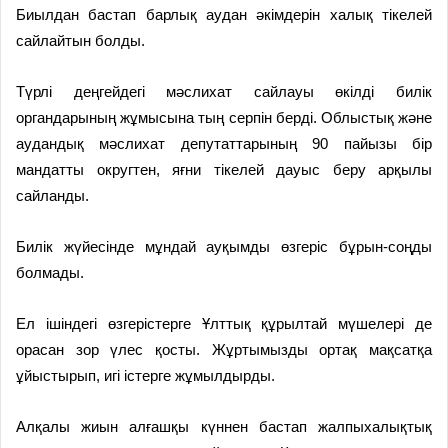
Биылдан бастап барлық аудан әкімдерін халық тікелей
сайлайтын болды.
Түрлі деңгейдегі мәслихат сайлауы өкілді билік
органдарының жұмысына тың серпін берді. Облыстық және
аудандық мәслихат депутаттарының 90 пайызы бір
мандатты округтен, яғни тікелей дауыс беру арқылы
сайланды.
Билік жүйесінде мұндай ауқымды өзгеріс бұрын-соңды
болмады.
Ел ішіндегі өзгерістерге Ұлттық құрылтай мүшелері де
орасан зор үлес қосты. Жұртымызды ортақ мақсатқа
ұйыстырып, игі істерге жұмылдырды.
Алқалы жиын алғашқы күннен бастап жалпыхалықтық