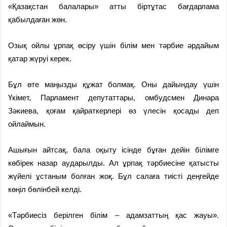
«Қазақстан балалары» атты біртұтас бағдарлама
қабылдаған жөн.
Озық ойлы ұрпақ өсіру үшін білім мен тәрбие әрдайым
қатар жүруі керек.
Бұл өте маңызды құжат болмақ. Оны дайындау үшін
Үкімет, Парламент депутаттары, омбудсмен Динара
Зәкиева, қоғам қайраткерлері өз үлесін қосады деп
ойлаймын.
Ашығын айтсақ, бала оқыту ісінде бұған дейін білімге
көбірек назар аударылды. Ал ұрпақ тәрбиесіне қатысты
жүйелі ұстаным болған жоқ. Бұл салаға тиісті деңгейде
көңіл бөлінбей келді.
«Тәрбиесіз берілген білім – адамзаттың қас жауы».