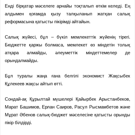
Енді бірқатар мәселеге арнайы тоқталып өткім келеді. Ең
алдымен қоғамда қызу талқыланып жатқан салық
реформасына қатысты пікірімді айтайын.
Салық жүйесі, бұл – бүкіл мемлекеттік жүйенің тірегі.
Бюджетте қаржы болмаса, мемлекет өз міндетін толық
атқара алмайды, әлеуметтік міндеттемелер де
орындалмайды.
Бұл туралы жаңа ғана белгілі экономист Жақсыбек
Құлекеев жақсы айтып өтті.
Сондай-ақ Құрылтай мүшелері Қайырбек Арыстанбеков,
Марат Башимов, Ерлан Саиров, Расул Рысмамбетов және
Мұрат Әбенов салық-бюджет мәселесіне қатысты орынды
пікір білдірді.