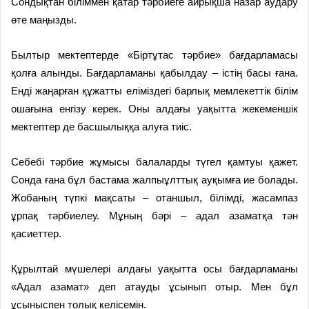
Сондықтан біліммен қатар тәрбиеге айрықша назар аудару
өте маңызды.
Былтыр мектептерде «Біртұтас тәрбие» бағдарламасы
қолға алынды. Бағдарламаны қабылдау – істің басы ғана.
Енді жаңарған құжатты еліміздегі барлық мемлекеттік білім
ошағына енгізу керек. Оны алдағы уақытта жекеменшік
мектептер де басшылыққа алуға тиіс.
Себебі тәрбие жұмысы балаларды түгел қамтуы қажет.
Сонда ғана бұл бастама жалпыұлттық ауқымға ие болады.
Жобаның түпкі мақсаты – отаншыл, білімді, жасампаз
ұрпақ тәрбиелеу. Мұның бәрі – адал азаматқа тән
қасиеттер.
Құрылтай мүшелері алдағы уақытта осы бағдарламаны
«Адал азамат» деп атауды ұсынып отыр. Мен бұл
ұсыныспен толық келісемін.