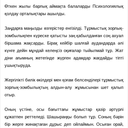
Өткен жылы барлық аймақта балаларды Психологиялық
қолдау орталықтары ашылды.
Заңдарға маңызды өзгерістер енгізілді. Тұрмыстық зорлық-
зомбылықпен күреске қатысты заң қабылданған соң ахуал
біршама жақсарды. Бірақ кейбір шалғай аудандарда әлі
күнге дейін мұндай келеңсіз оқиғалар тыйылмай тұр. Жат
діни ағымның жетегінде жүрген адамдар жағдайды тіпті
ушықтыруда.
Жергілікті билік өкілдері мен қоғам белсенділері тұрмыстық
зорлық-зомбылықтың алдын-алу жұмысынан шет қалып
отыр.
Оның үстіне, осы бағыттағы жұмыстар қазір әртүрлі
құжатпен реттеледі. Шашыраңқы болып тұр. Соның бәрін
бір жерге жинақтаған дұрыс деп ойлаймын. Осыған орай,