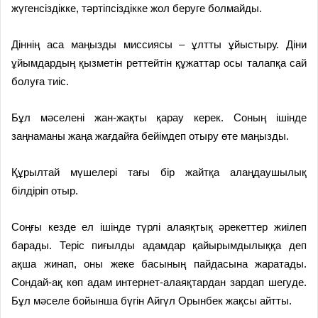
жүгенсіздікке, тәртіпсіздікке жол беруге болмайды.
Діннің аса маңызды миссиясы – ұлтты ұйыстыру. Діни
ұйымдардың қызметін реттейтін құжаттар осы талапқа сай
болуға тиіс.
Бұл мәселені жан-жақты қарау керек. Соның ішінде
заңнаманы жаңа жағдайға бейімдеп отыру өте маңызды.
Құрылтай мүшелері тағы бір жайтқа алаңдаушылық
білдіріп отыр.
Соңғы кезде ел ішінде түрлі алаяқтық әрекеттер жиілеп
барады. Теріс пиғылды адамдар қайырымдылыққа деп
ақша жинап, оны жеке басының пайдасына жаратады.
Сондай-ақ көп адам интернет-алаяқтардан зардап шегуде.
Бұл мәселе бойынша бүгін Айгүл Орынбек жақсы айтты.