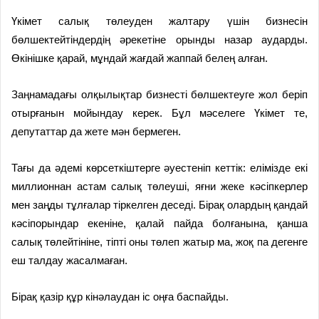
Үкімет салық төлеуден жалтару үшін бизнесін
бөлшектейтіндердің әрекетіне орынды назар аударды.
Өкінішке қарай, мұндай жағдай жаппай белең алған.
Заңнамадағы олқылықтар бизнесті бөлшектеуге жол беріп
отырғанын мойындау керек. Бұл мәселеге Үкімет те,
депутаттар да жете мән бермеген.
Тағы да әдемі көрсеткіштерге әуестеніп кеттік: елімізде екі
миллионнан астам салық төлеуші, яғни жеке кәсіпкерлер
мен заңды тұлғалар тіркелген деседі. Бірақ олардың қандай
кәсіпорындар екеніне, қалай пайда болғанына, қанша
салық төлейтініне, тіпті оны төлеп жатыр ма, жоқ па дегенге
еш талдау жасалмаған.
Бірақ қазір құр кінәлаудан іс оңға баспайды.