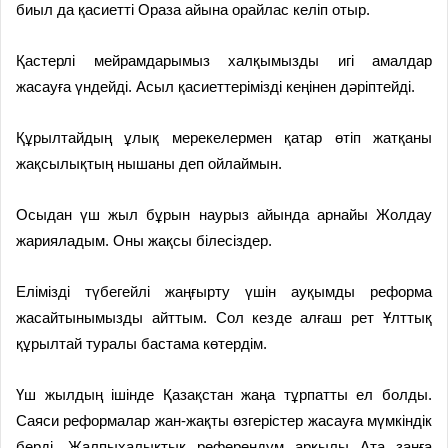
биыл да қасиетті Ораза айына орайлас келіп отыр.
Қастерлі мейрамдарымыз халқымызды игі амалдар
жасауға үндейді. Асыл қасиеттерімізді кеңінен дәріптейді.
Құрылтайдың ұлық мерекелермен қатар өтіп жатқаны
жақсылықтың нышаны деп ойлаймын.
Осыдан үш жыл бұрын наурыз айында арнайы Жолдау
жарияладым. Оны жақсы білесіздер.
Елімізді түбегейлі жаңғырту үшін ауқымды реформа
жасайтынымызды айттым. Сол кезде алғаш рет Ұлттық
құрылтай туралы бастама көтердім.
Үш жылдың ішінде Қазақстан жаңа тұрпатты ел болды.
Саяси реформалар жан-жақты өзгерістер жасауға мүмкіндік
берді. Жалпыхалықтық референдум арқылы Ата заңға