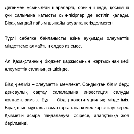
Дегенмен ұсынылған шараларға, соның ішінде, қосымша
құн салығына қатысты сын-пікірлер де естіліп қалады.
Бірақ мұндай пайым шынайы ахуалға негізделмеген.
Түрлі себепке байланысты өзіне ауқымды әлеуметтік
міндеттеме алмайтын елдер аз емес.
Ал Қазақстанның бюджет қаржысының жартысынан көбі
әлеуметтік саланың еншісінде.
Біздің еліміз – әлеуметтік мемлекет. Сондықтан білім беру,
денсаулық сақтау салаларына инвестиция салуды
жалғастырамыз. Бұл – біздің конституциялық міндетіміз.
Бірақ шын мұқтаж азаматтарға ғана көмек көрсетілуі керек.
Қызметін асыра пайдалануға, әсіресе, алаяқтыққа жол
берілмейді.