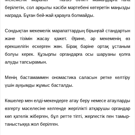
берілетін, сол арқылы кәсіби мәртебені көтеретін маңызды
награда. Бұған бей-жай қарауға болмайды.
Сондықтан мекемелік марапаттардың бірыңғай стандартын
және тізімін жасау қажет. Әрине, әр мекеменің өз
ерекшелігін ескерген жөн. Бірақ бәріне ортақ ұстаным
болуы керек. Құзырлы органдарға осы шаруаны қолға
алуды тапсырамын.
Менің бастамаммен ономастика саласын ретке келтіру
үшін ауқымды жұмыс басталды.
Көшелер мен елді-мекендерге атау беру немесе атауларды
өзгерту мәселесіне келгенде жергілікті атқарушы органдар
көп қателік жіберген, бұл ретте тіпті, жерлестік пен тамыр-
таныстыққа жол берілген.