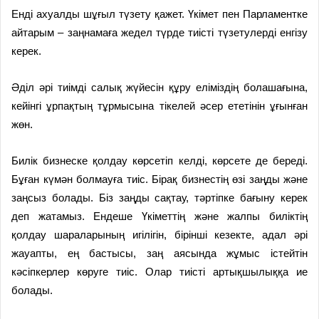
Енді ахуалды шұғыл түзету қажет. Үкімет пен Парламентке
айтарым – заңнамаға жедел түрде тиісті түзетулерді енгізу
керек.
Әділ әрі тиімді салық жүйесін құру еліміздің болашағына,
кейінгі ұрпақтың тұрмысына тікелей әсер ететінін ұғынған
жөн.
Билік бизнеске қолдау көрсетіп келді, көрсете де береді.
Бұған күмән болмауға тиіс. Бірақ бизнестің өзі заңды және
заңсыз болады. Біз заңды сақтау, тәртіпке бағыну керек
деп жатамыз. Ендеше Үкіметтің және жалпы биліктің
қолдау шараларының игілігін, бірінші кезекте, адал әрі
жауапты, ең бастысы, заң аясында жұмыс істейтін
кәсіпкерлер көруге тиіс. Олар тиісті артықшылыққа ие
болады.