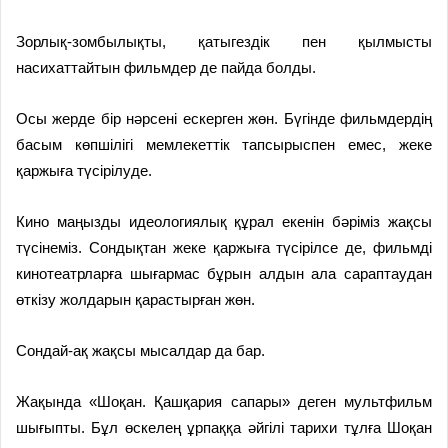
Зорлық-зомбылықты, қатыгездік пен қылмысты
насихаттайтын фильмдер де пайда болды.
Осы жерде бір нәрсені ескерген жөн. Бүгінде фильмдердің
басым көпшілігі мемлекеттік тапсырыспен емес, жеке
қаржыға түсірілуде.
Кино маңызды идеологиялық құрал екенін бәріміз жақсы
түсінеміз. Сондықтан жеке қаржыға түсірілсе де, фильмді
кинотеатрларға шығармас бұрын алдын ала сараптаудан
өткізу жолдарын қарастырған жөн.
Сондай-ақ жақсы мысалдар да бар.
Жақында «Шоқан. Қашқария сапары» деген мультфильм
шығыпты. Бұл өскелең ұрпаққа әйгілі тарихи тұлға Шоқан