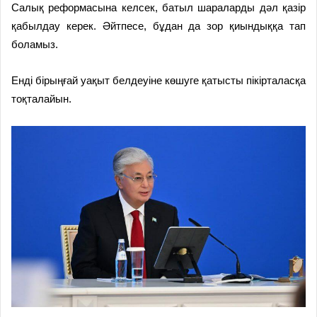
Салық реформасына келсек, батыл шараларды дәл қазір
қабылдау керек. Әйтпесе, бұдан да зор қиындыққа тап
боламыз.
Енді бірыңғай уақыт белдеуіне көшуге қатысты пікірталасқа
тоқталайын.