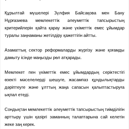
Құрылтай мүшелері Зүлфия Байсақова мен Бану
Нұрғазиева мемлекеттік әлеуметтік тапсырыстың
критерийлерін қайта қарау және үкіметтік емес ұйымдар
туралы заңнаманы жетілдіру қажеттігін айтты.
Азаматтық сектор реформаларды жүргізу және қоғамды
дамыту ісінде маңызды рөл атқарады.
Мемлекет пен үкіметтік емес ұйымдардың серіктестігі
өзекті мәселелерді шешуге, жасампаз құндылықтарды
дәріптеуге және ұлттың жаңа сапасын қалыптастыруға
ықпал етеді.
Сондықтан мемлекеттік әлеуметтік тапсырыстың тиімділігін
арттыру үшін қазіргі заманның талаптарына сай келетін
жеке заң керек.