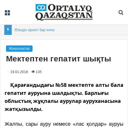
Мәзір
Із
Өзіндік өрнегі бар өлке
Жаңалықтар
Мектептен гепатит шықты
19.01.2018
135
Қарағандыдағы №58 мектепте алты бала
гепатит ауруына шалдықты. Барлығы
облыстық жұқпалы аурулар ауруханасына
жатқызылды.
Жалпы, сары ауру немесе «лас қолдар» ауруы