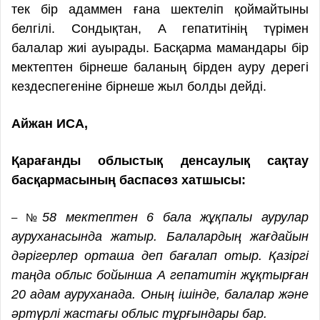
тек бір адаммен ғана шектеліп қоймайтыны
белгілі. Сондықтан, А гепатитінің түрімен
балалар жиі ауырады. Басқарма мамандары бір
мектептен бірнеше баланың бірден ауру дерегі
кездеспегеніне бірнеше жыл болды дейді.
Айжан ИСА,
Қарағанды облыстық денсаулық сақтау
басқармасының баспасөз хатшысы:
58 мектептен 6 бала жұқпалы аурулар
– №
ауруханасында жатыр. Балалардың жағдайын
дәрігерлер орташа деп бағалап отыр. Қазіргі
таңда облыс бойынша А гепатитін жұқтырған
20 адам ауруханада. Оның ішінде, балалар және
әртүрлі жастағы облыс тұрғындары бар.