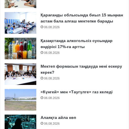
Қарағанды облысында биыл 15 мыңнан
астам бала алғаш мектепке барады
06.08.2026
Қазақстанда алкогольсіз сусындар
өндірісі 17%-ға артты
06.08.2026
Мектеп формасын таңдауда нені ескеру
керек?
06.08.2026
«Күнгей» мен «Таугүлге» газ келеді
06.08.2026
Алаяқта айла көп
06.08.2026