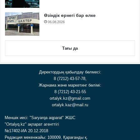
Өзіндік өрнегі бар өлке
06.08.2026
Тағы да
Директордың қабылдау бөлмесі:
8 (7212) 43-57-78,
Жарнама және маркетинг бөлімі:
8 (7212) 43-21-55
ortalyk.kz@gmail.com
ortalyk.kaz@mail.ru
Меншік иесі: "Saryarqa aqparat" ЖШС
"Ortalyq.kz" ақпарат агенттігі
№17402-ИА 20.12.2018
Редакция мекенжайы: 100009, Қарағанды қ.