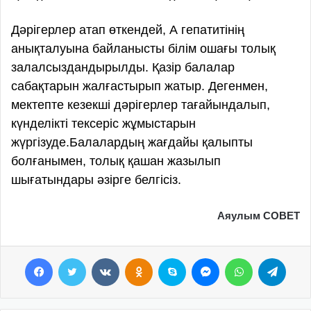
Дәрігерлер атап өткендей, А гепатитінің
анықталуына байланысты білім ошағы толық
залалсыздандырылды. Қазір балалар
сабақтарын жалғастырып жатыр. Дегенмен,
мектепте кезекші дәрігерлер тағайындалып,
күнделікті тексеріс жұмыстарын
жүргізуде.Балалардың жағдайы қалыпты
болғанымен, толық қашан жазылып
шығатындары әзірге белгісіз.
Аяулым СОВЕТ
Facebook
Twitter
VKontakte
Odnoklassniki
Skype
Messenger
WhatsApp
Telegram