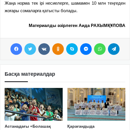
Жаңа норма тек ірі несиелерге, шамамен 10 млн теңгеден
жоғары сомаларға қатысты болады.
Материалды әзірлеген Аида РАХЫМҚҰЛОВА
Facebook
Twitter
VKontakte
Odnoklassniki
Skype
Messenger
WhatsApp
Telegram
Басқа материалдар
Астанадағы «Болашақ
Қарағандыда