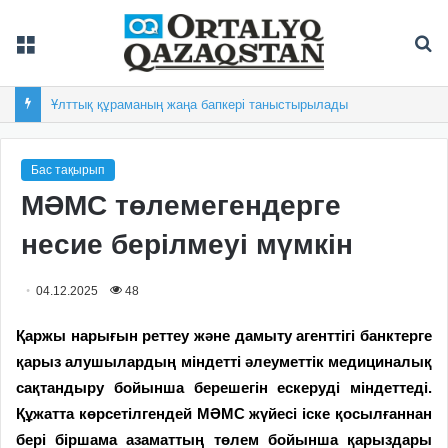
Мәзір
Із
Ұлттық құраманың жаңа бапкері таныстырылады
Бас тақырып
МӘМС төлемегендерге
несие берілмеуі мүмкін
04.12.2025
48
Қаржы нарығын реттеу және дамыту агенттігі банктерге
қарыз алушылардың міндетті әлеуметтік медициналық
сақтандыру бойынша берешегін ескеруді міндеттеді.
Құжатта көрсетілгендей МӘМС жүйесі іске қосылғаннан
бері біршама азаматтың төлем бойынша қарыздары