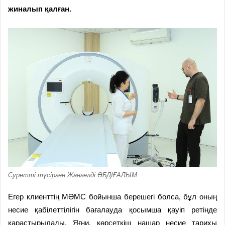
жиналып қалған.
Суретті түсірген Жангелді ӘБДІҒАЛЫМ
Егер клиенттің МӘМС бойынша берешегі болса, бұл оның
несие қабілеттілігін бағалауда қосымша қауіп ретінде
қарастырылады. Яғни, көрсеткіш нашар несие тарихы