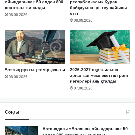
ойындарына» 50 елден 800
республикалық Құран
спортшы жиналды
байқауына іріктеу сайысы
өтті
08.08.2026
08.08.2026
Ұлттық рухтың темірқазығы
2026-2027 оқу жылына
арналған мемлекеттік грант
08.08.2026
иегерлері анықталды
07.08.2026
Соңғы
Астанадағы «Болашақ ойындарына» 50
елден 800 спортшы жиналды