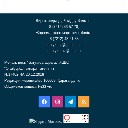
Директордың қабылдау бөлмесі:
8 (7212) 43-57-78,
Жарнама және маркетинг бөлімі:
8 (7212) 43-21-55
ortalyk.kz@gmail.com
ortalyk.kaz@mail.ru
Меншік иесі: "Saryarqa aqparat" ЖШС
"Ortalyq.kz" ақпарат агенттігі
№17402-ИА 20.12.2018
Редакция мекенжайы: 100009, Қарағанды қ.
Ә.Ермеков көшесі, №33 үй.
Facebook
Instagram
Telegram
RSS