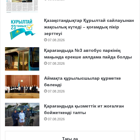
Қазақстандықтар Құрылтай сайлауынан
жақсылық күтеді – қоғамдық пікір
зерттеуі
07.08.2026
Қарағандыда №3 автобус паркінің
маңында ерекше аялдама пайда болды
07.08.2026
Аймақта құрылысшылар құрметке
бөленді
07.08.2026
Қарағандыда қызметтік ит жоғалған
бойжеткенді тапты
07.08.2026
Тағы да