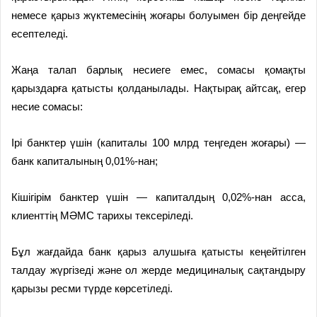
немесе қарыз жүктемесінің жоғары болуымен бір деңгейде
есептеледі.
Жаңа талап барлық несиеге емес, сомасы қомақты
қарыздарға қатысты қолданылады. Нақтырақ айтсақ, егер
несие сомасы:
Ірі банктер үшін (капиталы 100 млрд теңгеден жоғары) —
банк капиталының 0,01%-нан;
Кішігірім банктер үшін — капиталдың 0,02%-нан асса,
клиенттің МӘМС тарихы тексеріледі.
Бұл жағдайда банк қарыз алушыға қатысты кеңейтілген
талдау жүргізеді және ол жерде медициналық сақтандыру
қарызы ресми түрде көрсетіледі.