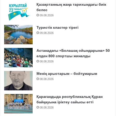
Қазақстанның жаңа тарихындағы биік
белес
09.08.2026
Туристік кластер тірегі
09.08.2026
Астанадағы «Болашақ ойындарына» 50
елден 800 спортшы жиналды
08.08.2026
Менің арыстарым – бойтұмарым
08.08.2026
Қарағандыда республикалық Құран
байқауына іріктеу сайысы өтті
08.08.2026