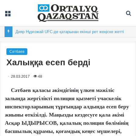
Мәзір
Із
Дияр Нұрғожай UFC-де қатарынан екінші рет жеңіске жетті
Сәтбаев
Халыққа есеп берді
28.03.2017
48
Сәтбаев қаласы әкімдігінің үлкен мәжіліс
залында жергілікті полиция қызметі учаскелік
инспекторларының тұрғындар алдында есеп беру
жиыны өткізілді. Маңызды кездесуге қала әкімі
Асқар ЫДЫРЫСОВ, қалалық полиция бөлімінің
басшылық құрамы, қоғамдық кеңес мүшелері,