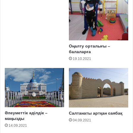
Оңалту орталығы –
балаларға
19.10.2021
Әлеуметтік әділдік –
Салтанаты артқан саябақ
маңызды
04.09.2021
14.09.2021