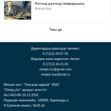
Ұлттық рухтың темірқазығы
08.08.2026
Тағы да
Директордың қабылдау бөлмесі:
8 (7212) 43-57-78,
Жарнама және маркетинг бөлімі:
8 (7212) 43-21-55
ortalyk.kz@gmail.com
ortalyk.kaz@mail.ru
Меншік иесі: "Saryarqa aqparat" ЖШС
"Ortalyq.kz" ақпарат агенттігі
№17402-ИА 20.12.2018
Редакция мекенжайы: 100009, Қарағанды қ.
Ә.Ермеков көшесі, №33 үй.