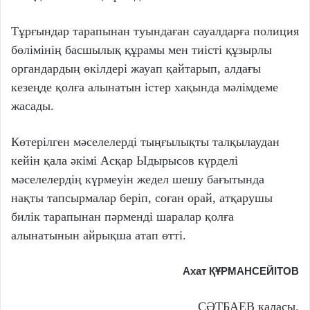
Тұрғындар тарапынан туындаған сауалдарға полиция
бөлімінің басшылық құрамы мен тиісті құзырлы
органдардың өкілдері жауап қайтарып, алдағы
кезеңде қолға алынатын істер хақында мәлімдеме
жасады.
Көтерілген мәселелерді тың­ғылықты талқылаудан
кейін қала әкімі Асқар Ыдырысов күрделі
мәселелердің күрмеуін жедел шешу бағытында
нақты тапсырмалар беріп, соған орай, атқарушы
билік тарапынан пәрменді шаралар қолға
алынатынын айрықша атап өтті.
Ахат ҚҰРМАНСЕЙІТОВ
СӘТБАЕВ қаласы.