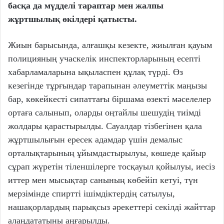
басқа да мүдделі тараптар мен жалпы
жұртшылық өкілдері қатысты.
Жиын барысында, алғашқы кезекте, жиылған қауым
полицияның учаскелік инспекторларының есепті
хабарламаларына ықыласпен құлақ түрді. Өз
кезегінде тұрғындар тарапынан әлеуметтік маңызы
бар, көкейкесті сипаттағы біршама өзекті мәселелер
ортаға салынып, оларды оңтайлы шешудің тиімді
жолдары қарастырылды. Сауалдар тізбегінен қала
жұртшылығын ересек адамдар үшін демалыс
орталықтарының ұйымдастырылуы, көшеде қайыр
сұрап жүретін тіленшілерге тосқауыл қойылуы, иесіз
иттер мен мысықтар санының көбейіп кетуі, түн
мерзімінде спиртті ішімдіктердің сатылуы,
нашақорлардың парықсыз әрекеттері секілді жайттар
алаңдататыны аңғарылды.