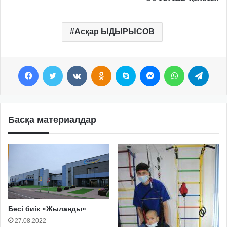
Асқар ЫДЫРЫСОВ
Facebook
Twitter
VKontakte
Odnoklassniki
Skype
Messenger
WhatsApp
Telegram
Басқа материалдар
Бәсі биік «Жыланды»
27.08.2022