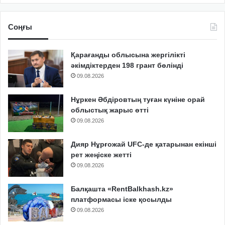
Соңғы
Қарағанды облысына жергілікті
әкімдіктерден 198 грант бөлінді
09.08.2026
Нұркен Әбдіровтың туған күніне орай
облыстық жарыс өтті
09.08.2026
Дияр Нұрғожай UFC-де қатарынан екінші
рет жеңіске жетті
09.08.2026
Балқашта «RentBalkhash.kz»
платформасы іске қосылды
09.08.2026