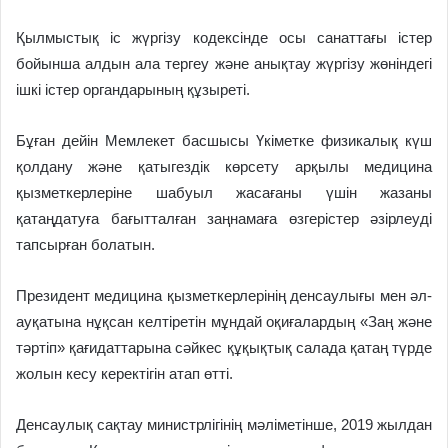
Қылмыстық іс жүргізу кодексінде осы санаттағы істер
бойынша алдын ала тергеу және анықтау жүргізу жөніндегі
ішкі істер органдарының құзыреті.
Бұған дейін Мемлекет басшысы Үкіметке физикалық күш
қолдану және қатыгездік көрсету арқылы медицина
қызметкерлеріне шабуыл жасағаны үшін жазаны
қатаңдатуға бағытталған заңнамаға өзгерістер әзірлеуді
тапсырған болатын.
Президент медицина қызметкерлерінің денсаулығы мен әл-
ауқатына нұқсан келтіретін мұндай оқиғалардың «Заң және
тәртіп» қағидаттарына сәйкес құқықтық салада қатаң түрде
жолын кесу керектігін атап өтті.
Денсаулық сақтау министрлігінің мәліметінше, 2019 жылдан