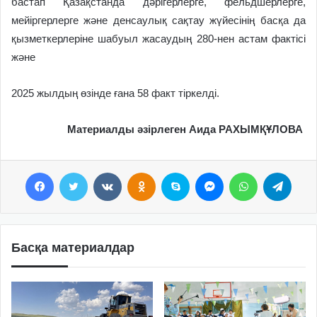
бастап Қазақстанда дәрігерлерге, фельдшерлерге,
мейіргерлерге және денсаулық сақтау жүйесінің басқа да
қызметкерлеріне шабуыл жасаудың 280-нен астам фактісі
және
2025 жылдың өзінде
ғана 58 факт тіркелді.
Материалды әзірлеген Аида РАХЫМҚҰЛОВА
Facebook
Twitter
VKontakte
Odnoklassniki
Skype
Messenger
WhatsApp
Telegram
Басқа материалдар