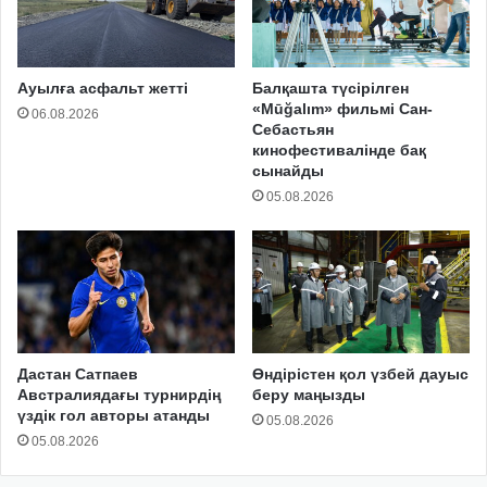
Ауылға асфальт жетті
Балқашта түсірілген
«Mūğalım» фильмі Сан-
06.08.2026
Себастьян
кинофестивалінде бақ
сынайды
05.08.2026
Дастан Сатпаев
Өндірістен қол үзбей дауыс
Австралиядағы турнирдің
беру маңызды
үздік гол авторы атанды
05.08.2026
05.08.2026