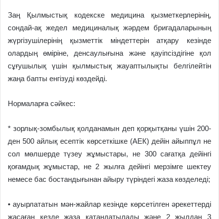
Заң Қылмыстық кодекске медицина қызметкерлерінің,
сондай-ақ жедел медициналық жәрдем бригадаларының
жүргізушілерінің қызметтік міндеттерін атқару кезінде
олардың өміріне, денсаулығына және қауіпсіздігіне қол
сұғушылық үшін қылмыстық жауаптылықты белгілейтін
жаңа бапты енгізуді көздейді.
Нормаларға сәйкес:
* зорлық-зомбылық қолданамын деп қорқытқаны үшін 200-
ден 500 айлық есептік көрсеткішке (АЕК) дейін айыппұл не
сол мөлшерде түзеу жұмыстары, не 300 сағатқа дейінгі
қоғамдық жұмыстар, не 2 жылға дейінгі мерзімге шектеу
немесе бас бостандығынан айыру түріндегі жаза көзделеді;
• ауырлататын мән-жайлар кезінде көрсетілген әрекеттерді
жасаған кезде жаза қатаңдатылады және 2 жылдан 3