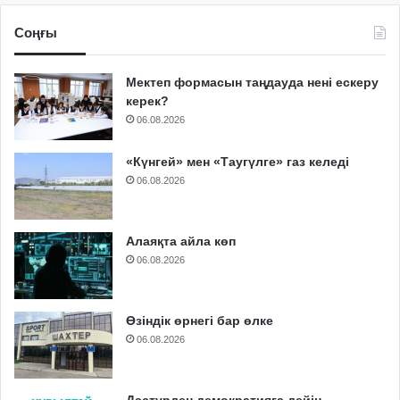
Соңғы
Мектеп формасын таңдауда нені ескеру
керек?
06.08.2026
«Күнгей» мен «Таугүлге» газ келеді
06.08.2026
Алаяқта айла көп
06.08.2026
Өзіндік өрнегі бар өлке
06.08.2026