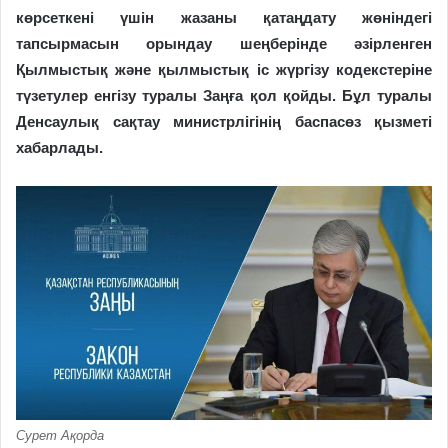
көрсеткені үшін жазаны қатаңдату жөніндегі
тапсырмасын орындау шеңберінде әзірленген
Қылмыстық және қылмыстық іс жүргізу кодекстеріне
түзетулер енгізу туралы Заңға қол қойды. Бұл туралы
Денсаулық сақтау министрлігінің баспасөз қызметі
хабарлады.
Сурет Ақорда