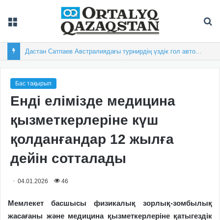
Мәзір
Із
Дастан Сатпаев Австралиядағы турнирдің үздік гол авторы атанды
Бас тақырып
Енді елімізде медицина
қызметкерлеріне күш
қолданғандар 12 жылға
дейін сотталады
04.01.2026
46
Мемлекет басшысы физикалық зорлық-зомбылық
жасағаны және медицина қызметкерлеріне қатыгездік