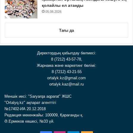
қолайлы ел атанды
05.08.2026
Тағы да
Директордың қабылдау бөлмесі:
8 (7212) 43-57-78,
Жарнама және маркетинг бөлімі:
8 (7212) 43-21-55
ortalyk.kz@gmail.com
ortalyk.kaz@mail.ru
Меншік иесі: "Saryarqa aqparat" ЖШС
"Ortalyq.kz" ақпарат агенттігі
№17402-ИА 20.12.2018
Редакция мекенжайы: 100009, Қарағанды қ.
Ә.Ермеков көшесі, №33 үй.