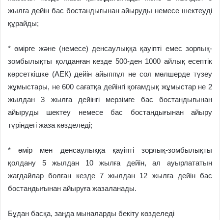
жылға дейін бас бостандығынан айыруды немесе шектеуді
құрайды;
* өмірге және (немесе) денсаулыққа қауіпті емес зорлық-
зомбылықты қолданған кезде 500-ден 1000 айлық есептік
көрсеткішке (АЕК) дейін айыппұл не сол мөлшерде түзеу
жұмыстары, не 600 сағатқа дейінгі қоғамдық жұмыстар не 2
жылдан 3 жылға дейінгі мерзімге бас бостандығынан
айыруды шектеу немесе бас бостандығынан айыру
түріндегі жаза көзделеді;
* өмір мен денсаулыққа қауіпті зорлық-зомбылықты
қолдану 5 жылдан 10 жылға дейін, ал ауырлататын
жағдайлар болған кезде 7 жылдан 12 жылға дейін бас
бостандығынан айыруға жазаланады.
Бұдан басқа, заңда мыналарды бекіту көзделеді