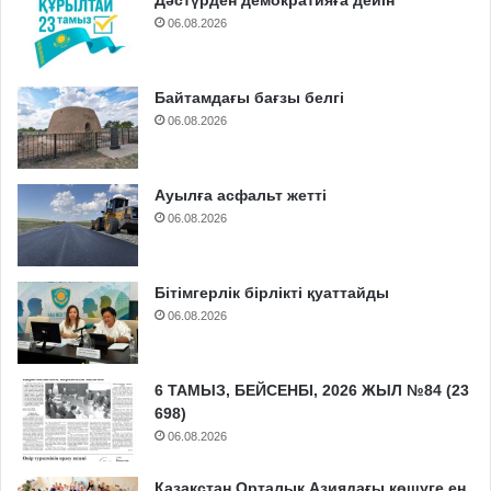
Дәстүрден демократияға дейін
06.08.2026
Байтамдағы бағзы белгі
06.08.2026
Ауылға асфальт жетті
06.08.2026
Бітімгерлік бірлікті қуаттайды
06.08.2026
6 ТАМЫЗ, БЕЙСЕНБІ, 2026 ЖЫЛ №84 (23
698)
06.08.2026
Қазақстан Орталық Азиядағы көшуге ең