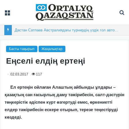
Мәзір
Із
Дастан Сатпаев Австралиядағы турнирдің үздік гол авторы атанды
Басты тақырып
Жаңалықтар
Еңселі елдің ертеңі
02.03.2017
117
Ел ертеңін ойлаған Алаштың айбынды ұлдары –
қазақтың сан ғасырлық даму тәжірибесін, салт-дәстүрін
төңкерістік әдіспен күрт өзгертуді емес, өркениетті
елдер тәжірибесін ескере отырып, терезе теңестіруді
көздеді.