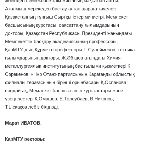
жөніндегі бейнекөрсетілім жиынның мақсатын ашты.
Аталмыш мерекеден бастау алған шараға тәуелсіз
Қазақстанның тұңғыш Сыртқы істер министрі, Мемлекет
басшысының курстасы, саясаттану ғылымдарының
докторы, Қазақстан Республикасы Президенті жанындағы
Мемлекеттік басқару академиясының профессоры,
ҚарМТУ-дың Құрметті профессоры Т. Сүлейменов, техника
ғылымдарының докторы, Ж.Әбішев атындағы Химия-
металлургиялық институтының бас ғылыми қызметкері Қ.
Сәрекенов, «Нұр Отан» партиясының Қарағанды облыстық
филиалы төрағасының бірінші орынбасары Қ.Оспанова
сондай-ақ, Мемлекет басшысының курстастары және
үзеңгілестері Қ.Омашев, Е.Төлеубаев, В.Никонов,
Т.Ысқақов лебіз білдірді.
Марат ИБАТОВ,
ҚарМТУ ректоры: