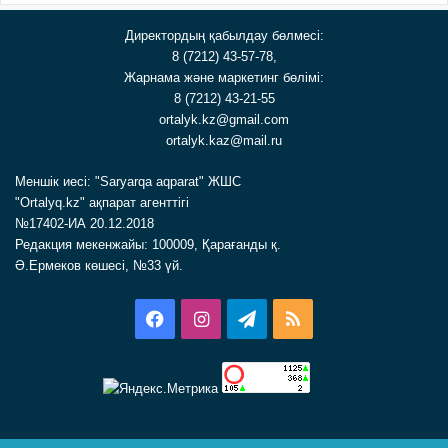
Директордың қабылдау бөлмесі:
8 (7212) 43-57-78,
Жарнама және маркетинг бөлімі:
8 (7212) 43-21-55
ortalyk.kz@gmail.com
ortalyk.kaz@mail.ru
Меншік иесі: "Saryarqa aqparat" ЖШС
"Ortalyq.kz" ақпарат агенттігі
№17402-ИА 20.12.2018
Редакция мекенжайы: 100009, Қарағанды қ.
Ә.Ермеков көшесі, №33 үй.
Facebook
Instagram
Telegram
RSS