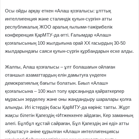
Осы ойды арқау еткен «Алаш қозғалысы: ұлттық
интеллигенция және сталиндік қуғын-сүргін» атты
республикалық ЖОО аралық ғылыми-тәжірибелік
конференция ҚарМТУ-да өтті. Ғалымдар «Алаш»
қозғалысының 100 жылдығына орай ХХ ғасырдың 30-50
жылдарындағы саяси қуғын-сүргін құрбандарын еске алды.
Жалпы, Алаш қозғалысы – ұлт болашағын ойлаған
отаншыл азаматтардың елін дамытуға үндеген
демократиялық бағыты болатын. Биыл «Алаш»
қозғалысына – 100 жыл толу қарсаңында қайраткерлер
мұрасын зерделеу және оны жандандыру шаралары қолға
алынды. Игі істердің басы ҚарМТУ-да көрініс тапты. Жұрт
жақсы білетін Қапездің «Итжеккенге айдаған, Кер заманның
әлегі. Бұлбұл құстай сайраған, Бұл Қапездің әні еді» атты
«Қоштасу» әніне құрылған «Алаш» интеллигенциясы