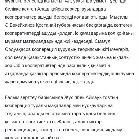
жүргізіп, белсенді қатысты. Ал, уақытша үкімет тұсында
билікке келген Алаш қайраткерлері ауылдарда
кооперативтер ашуды белсенді қолдап отырды. Мысалы
Ә.Бөкейханов Қостанай губерниясын басқарғанда көптеген
кооперативтерді ашуды қолдап, іс қағаздарына қол қойғаны
мұрағат материалдарында жиі кездеседі. Смағұл
Сәдуақасов кооперация құрудың теориясын жіті меңгеріп,
сол кезде Қазақстанның солтүстік-шығыс жағына ықпалы
зор Сібір кооперативтерінде басшылық қызметін
атқарғанда қазақтар арасында кооперативтердің ашылуына
және дамуына үлкен еңбек сіңірді, – деді.
Ғалым зерттеу барысында Жүсіпбек Аймауытовтың
кооперация туралы мақалалар мен нұсқауларына
тоқталып, оларды ел арасына таратудағы белсенді
қызметін тілге тиек етті. Жалпы, алаштықтар
революциядан, төңкерістен бөлек, эволюциялық даму
жолын таңдағанын айтты.