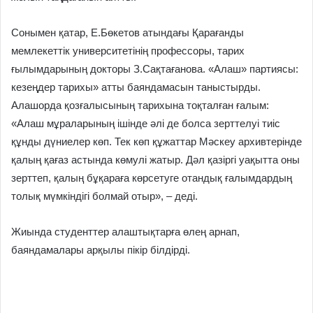
Сонымен қатар, Е.Бөкетов атындағы Қарағанды
мемлекеттік университетінің профессоры, тарих
ғылымдарының докторы З.Сақтағанова. «Алаш» партиясы:
кезеңдер тарихы» атты баяндамасын таныстырды.
Алашорда қозғалысының тарихына тоқталған ғалым:
«Алаш мұраларының ішінде әлі де болса зерттелуі тиіс
құнды дүниелер көп. Тек көп құжаттар Мәскеу архивтерінде
қалың қағаз астында көмулі жатыр. Дәл қазіргі уақытта оны
зерттеп, қалың бұқараға көрсетуге отандық ғалымдардың
толық мүмкіндігі болмай отыр», – деді.
Жиында студенттер алаштықтарға өлең арнап,
баяндамалары арқылы пікір білдірді.