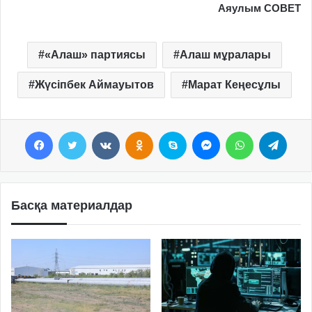
Аяулым СОВЕТ
«Алаш» партиясы
Алаш мұралары
Жүсіпбек Аймауытов
Марат Кеңесұлы
Facebook
Twitter
VKontakte
Odnoklassniki
Skype
Messenger
WhatsApp
Telegram
Басқа материалдар