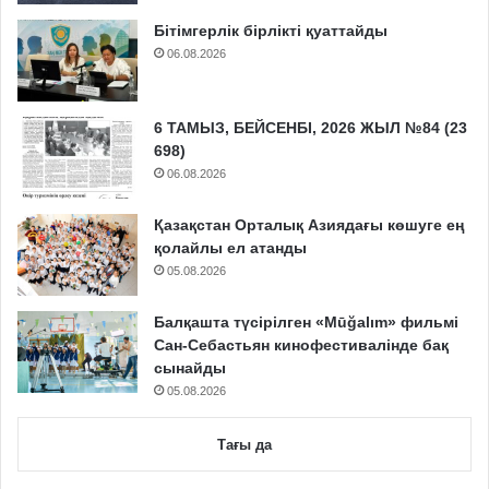
Бітімгерлік бірлікті қуаттайды
06.08.2026
6 ТАМЫЗ, БЕЙСЕНБІ, 2026 ЖЫЛ №84 (23
698)
06.08.2026
Қазақстан Орталық Азиядағы көшуге ең
қолайлы ел атанды
05.08.2026
Балқашта түсірілген «Mūğalım» фильмі
Сан-Себастьян кинофестивалінде бақ
сынайды
05.08.2026
Тағы да