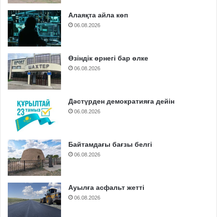
Алаяқта айла көп
06.08.2026
Өзіндік өрнегі бар өлке
06.08.2026
Дәстүрден демократияға дейін
06.08.2026
Байтамдағы бағзы белгі
06.08.2026
Ауылға асфальт жетті
06.08.2026