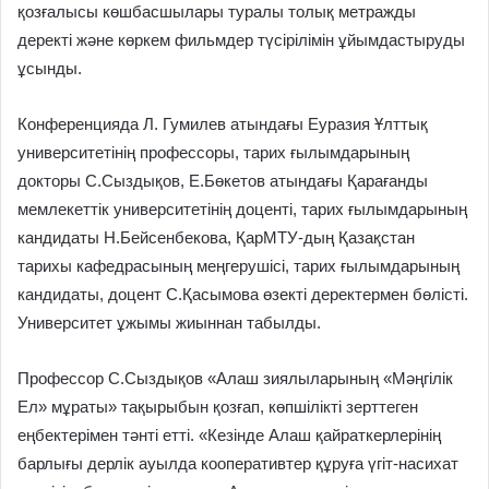
қозғалысы көшбасшылары туралы толық метражды
деректі және көркем фильмдер түсірілімін ұйымдастыруды
ұсынды.
Конференцияда Л. Гумилев атындағы Еуразия Ұлттық
университетінің профессоры, тарих ғылымдарының
докторы С.Сыздықов, Е.Бөкетов атындағы Қарағанды
мемлекеттік университетінің доценті, тарих ғылымдарының
кандидаты Н.Бейсенбекова, ҚарМТУ-дың Қазақстан
тарихы кафедрасының меңгерушісі, тарих ғылымдарының
кандидаты, доцент С.Қасымова өзекті деректермен бөлісті.
Университет ұжымы жиыннан табылды.
Профессор С.Сыздықов «Алаш зиялыларының «Мәңгілік
Ел» мұраты» тақырыбын қозғап, көпшілікті зерттеген
еңбектерімен тәнті етті. «Кезінде Алаш қайраткерлерінің
барлығы дерлік ауылда кооперативтер құруға үгіт-насихат