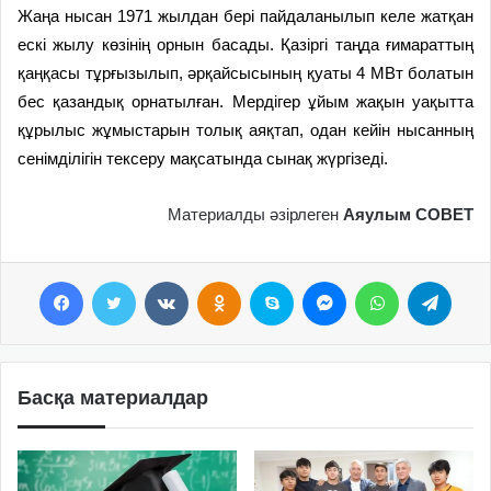
Жаңа нысан 1971 жылдан бері пайдаланылып келе жатқан
ескі жылу көзінің орнын басады. Қазіргі таңда ғимараттың
қаңқасы тұрғызылып, әрқайсысының қуаты 4 МВт болатын
бес қазандық орнатылған. Мердігер ұйым жақын уақытта
құрылыс жұмыстарын толық аяқтап, одан кейін нысанның
сенімділігін тексеру мақсатында сынақ жүргізеді.
Материалды әзірлеген
Аяулым СОВЕТ
Facebook
Twitter
VKontakte
Odnoklassniki
Skype
Messenger
WhatsApp
Telegram
Басқа материалдар