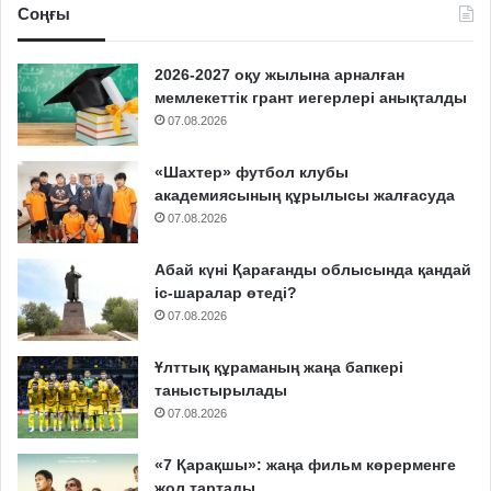
Соңғы
2026-2027 оқу жылына арналған
мемлекеттік грант иегерлері анықталды
07.08.2026
«Шахтер» футбол клубы
академиясының құрылысы жалғасуда
07.08.2026
Абай күні Қарағанды облысында қандай
іс-шаралар өтеді?
07.08.2026
Ұлттық құраманың жаңа бапкері
таныстырылады
07.08.2026
«7 Қарақшы»: жаңа фильм көрерменге
жол тартады