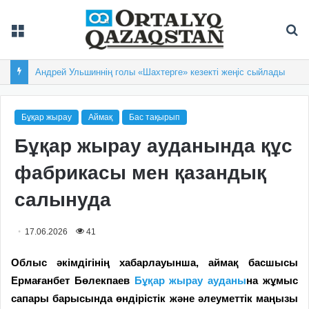
Мәзір
Із
Андрей Ульшиннің голы «Шахтерге» кезекті жеңіс сыйлады
Бұқар жырау
Аймақ
Бас тақырып
Бұқар жырау ауданында құс
фабрикасы мен қазандық
салынуда
17.06.2026
41
Облыс әкімдігінің хабарлауынша, аймақ басшысы
Ермағанбет Бөлекпаев
Бұқар жырау ауданы
на жұмыс
сапары барысында өндірістік және әлеуметтік маңызы