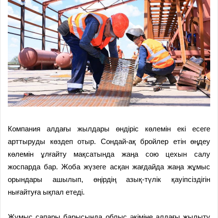
Компания алдағы жылдары өндіріс көлемін екі есеге
арттыруды көздеп отыр. Сондай-ақ бройлер етін өңдеу
көлемін ұлғайту мақсатында жаңа сою цехын салу
жоспарда бар. Жоба жүзеге асқан жағдайда жаңа жұмыс
орындары ашылып, өңірдің азық-түлік қауіпсіздігін
нығайтуға ықпал етеді.
Жұмыс сапары барысында облыс әкіміне алдағы жылыту