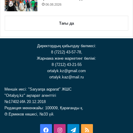
06.08.2026
Тағы да
Директордың қабылдау бөлмесі:
8 (7212) 43-57-78,
Жарнама және маркетинг бөлімі:
8 (7212) 43-21-55
ortalyk.kz@gmail.com
ortalyk.kaz@mail.ru
Меншік иесі: "Saryarqa aqparat" ЖШС
"Ortalyq.kz" ақпарат агенттігі
№17402-ИА 20.12.2018
Редакция мекенжайы: 100009, Қарағанды қ.
Ә.Ермеков көшесі, №33 үй.
Facebook
Instagram
Telegram
RSS