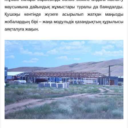
маусымына дайындық жұмыстары туралы да баяндалды.
Қушоқы кентінде жүзеге асырылып жатқан маңызды
жобалардың бірі – жаңа модульдік қазандықтың құрылысы
аяқталуға жақын.