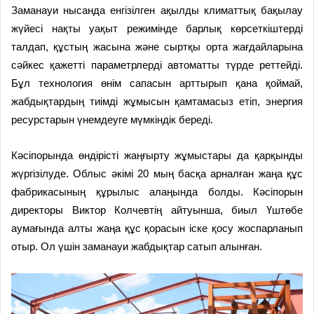
Заманауи нысанда енгізілген ақылды климаттық бақылау
жүйесі нақты уақыт режимінде барлық көрсеткіштерді
талдап, құстың жасына және сыртқы орта жағдайларына
сәйкес қажетті параметрлерді автоматты түрде реттейді.
Бұл технология өнім сапасын арттырып қана қоймай,
жабдықтардың тиімді жұмысын қамтамасыз етіп, энергия
ресурстарын үнемдеуге мүмкіндік береді.
Кәсіпорында өндірісті жаңғырту жұмыстары да қарқынды
жүргізілуде. Облыс әкімі 20 мың басқа арналған жаңа құс
фабрикасының құрылыс алаңында болды. Кәсіпорын
директоры Виктор Колчевтің айтуынша, биыл Үштөбе
аумағында алты жаңа құс қорасын іске қосу жоспарланып
отыр. Ол үшін заманауи жабдықтар сатып алынған.