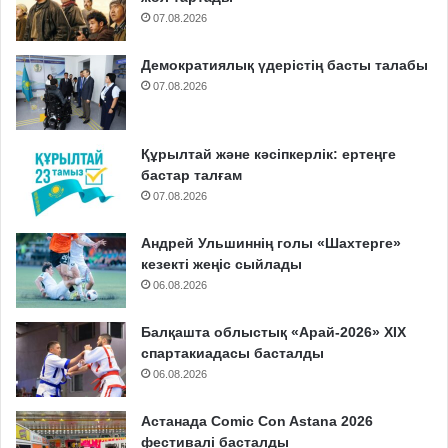
07.08.2026
Демократиялық үдерістің басты талабы
07.08.2026
Құрылтай және кәсіпкерлік: ертеңге
бастар талғам
07.08.2026
Андрей Ульшиннің голы «Шахтерге»
кезекті жеңіс сыйлады
06.08.2026
Балқашта облыстық «Арай-2026» XIX
спартакиадасы басталды
06.08.2026
Астанада Comic Con Astana 2026
фестивалі басталды