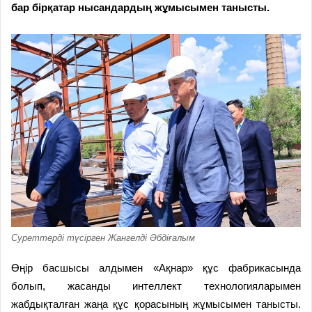
бар бірқатар нысандардың жұмысымен танысты.
Суреттерді түсірген Жангелді Әбдіғалым
Өңір басшысы алдымен «Ақнар» құс фабрикасында
болып, жасанды интеллект технологияларымен
жабдықталған жаңа құс қорасының жұмысымен танысты.