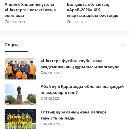
Андрей Ульшиннің голы
Балқашта облыстық
«Шахтерге» кезекті жеңіс
«Арай-2026» XIX
сыйлады
спартакиадасы басталды
06.08.2026
06.08.2026
Соңғы
«Шахтер» футбол клубы жаңа
академиясының құрылысы жалғасуда
07.08.2026
Абай күні Қарағанды облысында қандай
іс-шаралар өтеді?
07.08.2026
Ұлттық құраманың жаңа бапкері
таныстырылады
07.08.2026