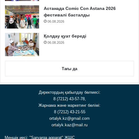
Астанада Comic Con Astana 2026
фестивалі басталды
06.08.2026
Қолдау қуат береді
06.08.2026
Тағы да
Директордың қабылдау бөлмесі:
8 (7212) 43-57-78,
Жарнама және маркетинг бөлімі:
8 (7212) 43-21-55
ortalyk.kz@gmail.com
ortalyk.kaz@mail.ru
Меншік иесі: "Saryarqa aqparat" ЖШС