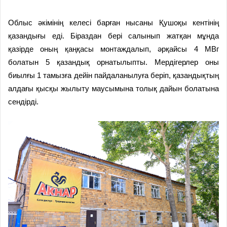
Облыс әкімінің келесі барған нысаны Қушоқы кентінің
қазандығы еді. Біраздан бері салынып жатқан мұнда
қазірде оның қаңқасы монтаждалып, әрқайсы 4 МВг
болатын 5 қазандық орнатылыпты. Мердігерлер оны
биылғы 1 тамызға дейін пайдаланылуға беріп, қазандықтың
алдағы қысқы жылыту маусымына толық дайын болатына
сендірді.