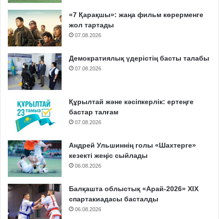
«7 Қарақшы»: жаңа фильм көрерменге
жол тартады
07.08.2026
Демократиялық үдерістің басты талабы
07.08.2026
Құрылтай және кәсіпкерлік: ертеңге
бастар талғам
07.08.2026
Андрей Ульшиннің голы «Шахтерге»
кезекті жеңіс сыйлады
06.08.2026
Балқашта облыстық «Арай-2026» XIX
спартакиадасы басталды
06.08.2026