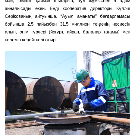
май, ірімшік, қаймақ шығарып, бұл жұмыспен 5 адам
айналысады екен. Енді кооператив директоры Күләш
Серікованың айтуынша, “Ауыл аманаты” бағдарламасы
бойынша 2,5 пайызбен 31,5 миллион теңгенің несиесін
алып, өнім түрлері (йогурт, айран, балалар тағамы) мен
көлемін кеңейткелі отыр.