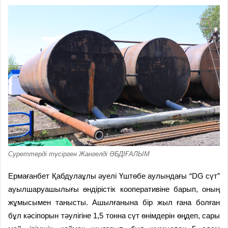
Суреттерді түсірген Жангелді ӘБДІҒАЛЫМ
Ермағанбет Қабдулаұлы әуелі Үштөбе аулындағы “DG cүт”
ауылшаруашылығы өндірістік кооперативіне барып, оның
жұмысымен танысты. Ашылғанына бір жыл ғана болған
бұл кәсіпорын тәулігіне 1,5 тонна сүт өнімдерін өңдеп, сары