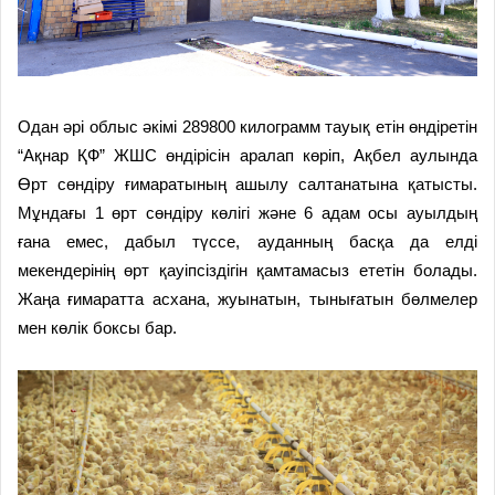
Одан әрі облыс әкімі 289800 килограмм тауық етін өндіретін
“Ақнар ҚФ” ЖШС өндірісін аралап көріп, Ақбел аулында
Өрт сөндіру ғимаратының ашылу салтанатына қатысты.
Мұндағы 1 өрт сөндіру көлігі және 6 адам осы ауылдың
ғана емес, дабыл түссе, ауданның басқа да елді
мекендерінің өрт қауіпсіздігін қамтамасыз ететін болады.
Жаңа ғимаратта асхана, жуынатын, тынығатын бөлмелер
мен көлік боксы бар.