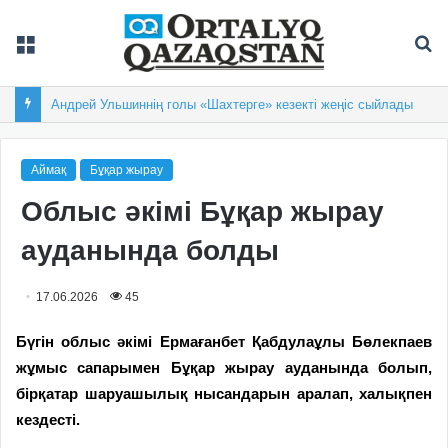
Мәзір
Із
Балқашта облыстық «Арай-2026» XIX спартакиадасы басталды
Аймақ
Бұқар жырау
Облыс әкімі Бұқар жырау
ауданында болды
17.06.2026
45
Бүгін облыс әкімі Ермағанбет Қабдулаұлы Бөлекпаев
жұмыс сапарымен Бұқар жырау ауданында болып,
бірқатар шаруашылық нысандарын аралап, халықпен
кездесті.