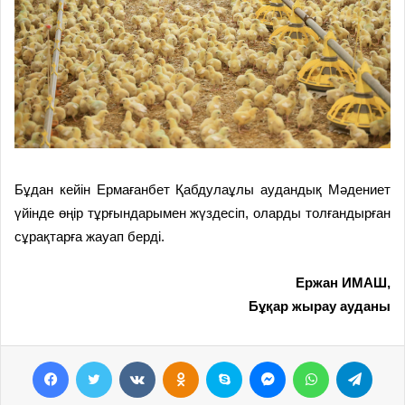
Бұдан кейін Ермағанбет Қабдулаұлы аудандық Мәдениет
үйінде өңір тұрғындарымен жүздесіп, оларды толғандырған
сұрақтарға жауап берді.
Ержан ИМАШ,
Бұқар жырау ауданы
Facebook
Twitter
VKontakte
Odnoklassniki
Skype
Messenger
WhatsApp
Telegram