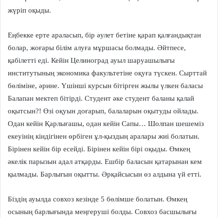
жүріп оқыды.
Еңбекке ерте араласып, бір әулет бетіне қарап қалғандықтан
болар, жоғары білім алуға мұршасы болмады. Әйтпесе,
қабілетті еді. Кейін Целиноград ауыл шаруашылығы
институтының экономика факультетіне оқуға түскен. Сырттай
бөліміне, әрине. Үшінші курсын бітірген жылы үлкен баласы
Балапан мектеп бітірді. Студент әке студент баланы қалай
оқытсын?! Өзі оқуын доғарып, балаларын оқытуды ойлады.
Одан кейін Қарлығашы, одан кейін Сапы… Шолпан шешеміз
екеуінің кіндігінен өрбіген ұл-қыздың аралары жиі болатын.
Бірінен кейін бір есейді. Бірінен кейін бірі оқыды. Өмкең
әкелік парызын адал атқарды. Ешбір баласын қатарынан кем
қылмады. Барлығын оқытты. Әрқайсысын өз алдына үй етті.
Біздің ауылда совхоз кезінде 5 бөлімше болатын. Өмкең
осының барлығында меңгеруші болды. Совхоз басшылығы