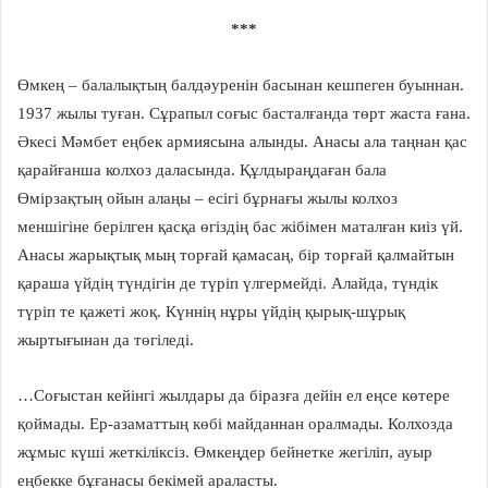
***
Өмкең – балалықтың балдәуренін басынан кешпеген буыннан.
1937 жылы туған. Сұрапыл соғыс басталғанда төрт жаста ғана.
Әкесі Мәмбет еңбек армиясына алынды. Анасы ала таңнан қас
қарайғанша колхоз даласында. Құлдыраңдаған бала
Өмірзақтың ойын алаңы – есігі бұрнағы жылы колхоз
меншігіне берілген қасқа өгіздің бас жібімен маталған киіз үй.
Анасы жарықтық мың торғай қамасаң, бір торғай қалмайтын
қараша үйдің түндігін де түріп үлгермейді. Алайда, түндік
түріп те қажеті жоқ. Күннің нұры үйдің қырық-шұрық
жыртығынан да төгіледі.
…Соғыстан кейінгі жылдары да біразға дейін ел еңсе көтере
қоймады. Ер-азаматтың көбі майданнан оралмады. Колхозда
жұмыс күші жеткіліксіз. Өмкеңдер бейнетке жегіліп, ауыр
еңбекке бұғанасы бекімей араласты.