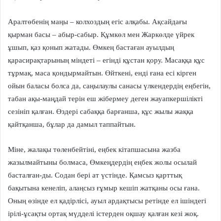
Аралтөбенің маңы – колхоздың егіс алқабы. Ақсайдағы
қырман басы – абыр-сабыр. Құмкөл мен Жаркөлде үйрек
ұшып, қаз қонып жатады. Өмкең бастаған ауылдың
қарасирақтарының міндеті – егінді құстан қору. Масаққа құс
тұрмақ, маса қондырмайтын. Өйткені, енді ғана есі кірген
ойын баласы болса да, саңылаулы санасы үлкендердің еңбегін,
табан ақы-маңдай терін еш жібермеу деген жауапкершілікті
сезініп қалған. Өздері сабаққа барғанша, құс жылы жаққа
қайтқанша, бұлар да дамыл таппайтын.
Міне, жалақы төленбейтіні, еңбек кітапшасына жазба
жазылмайтыны болмаса, Өмкеңдердің еңбек жолы осылай
басталған-ды. Содан бері ат үстінде. Қамсыз қарттық
бақытына кенеліп, алаңсыз ғұмыр кешіп жатқаны осы ғана.
Оның өзінде ел қадірлісі, ауыл ардақтысы ретінде ел ішіндегі
ірілі-ұсақты ортақ мүдделі істерден оқшау қалған кезі жоқ.