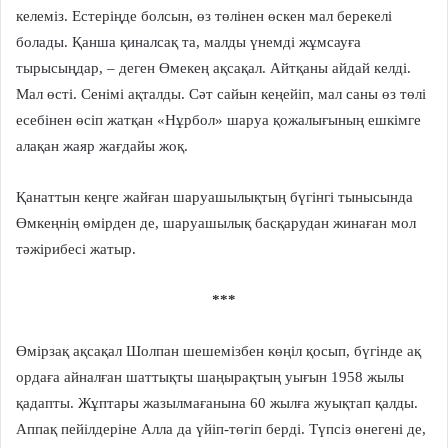
келеміз. Естеріңде болсын, өз төлінен өскен мал берекелі
болады. Қанша қиналсақ та, малды үнемді жұмсауға
тырысыңдар, – деген Өмекең ақсақал. Айтқаны айдай келді.
Мал өсті. Сенімі ақталды. Сәт сайын кеңейіп, мал саны өз төлі
есебінен өсіп жатқан «Нұрбол» шаруа қожалығының ешкімге
алақан жаяр жағдайы жоқ.
Қанаттын кеңге жайған шаруашылықтың бүгінгі тынысында
Өмкеңнің өмірден де, шаруашылық басқарудан жинаған мол
тәжірибесі жатыр.
***
Өмірзақ ақсақал Шолпан шешемізбен көңіл қосып, бүгінде ақ
ордаға айналған шаттықты шаңырақтың уығын 1958 жылы
қадапты. Жұптары жазылмағанына 60 жылға жуықтап қалды.
Аппақ пейілдеріне Алла да үйіп-төгіп берді. Түпсіз өнегені де,