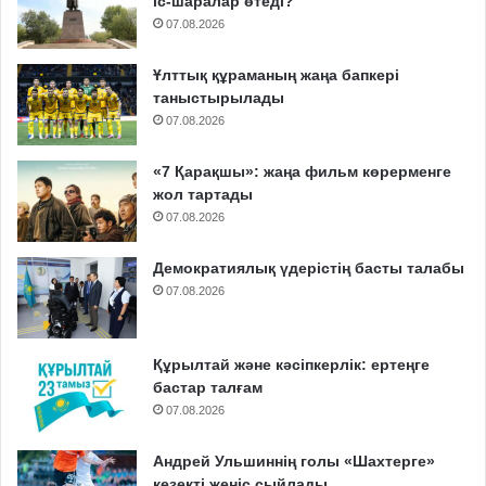
іс-шаралар өтеді?
07.08.2026
Ұлттық құраманың жаңа бапкері
таныстырылады
07.08.2026
«7 Қарақшы»: жаңа фильм көрерменге
жол тартады
07.08.2026
Демократиялық үдерістің басты талабы
07.08.2026
Құрылтай және кәсіпкерлік: ертеңге
бастар талғам
07.08.2026
Андрей Ульшиннің голы «Шахтерге»
кезекті жеңіс сыйлады