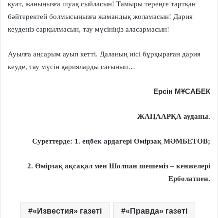
қуат, жаныңызға шуақ сыйласын! Тамыры тереңге тартқан
бәйтеректей болмысыңызға жамандық жоламасын! Дария
кеудеңіз сарқылмасын, тау мүсініңіз аласармасын!
Ауылға аңсарым ауып кетті. Даланың иісі бұрқыраған дария
кеуде, тау мүсін қарияларды сағынып…
Ерсін МҰСАБЕК
ЖАҢААРҚА ауданы.
Суреттерде: 1. еңбек ардагері Өмірзақ МӘМБЕТОВ;
2. Өмірзақ ақсақал мен Шолпан шешеміз – кенжелері
Ерболатпен.
«Известия» газеті
«Правда» газеті