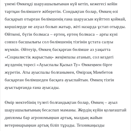
үнемі Өмкеңді шаруашылығынан күй кетіп, кежегесі кейін
тартқан бөлімшеге жіберетін. Сондықтан болар, Өмкең өзі
басқарып отырған бөлімшенің ғана шаруасын күйттеп қоймай,
көршілерде не ахуал болып жатыр, жіті назарда ұстап отырды.
Өйткені, бүгін болмаса – ертең, ертең болмаса – арғы күні
совхоз басшылығы сол бөлімшенің тізгінін ұстата салуы
мүмкін. Әйтеуір, Өмкең басқарған бөлімше аз уақытта
«Социалистік жарыстың» жеңімпазы атанып, сол кездегі
жүлденің төресі «Ауыспалы Қызыл Ту» Өмкеңмен бірге
жүретін. Аты ауыспалы болғанымен, Өмірзақ Мәмбетов
басқарған бөлімшеден басқаға ауыспайтын. Өмкең тізгін
ауыстырғанда ғана ауысады.
Өмір мектебінің түлегі болғандықтан болар, Өмкең – ауыл
шаруашылығының бесаспап маманы. Жердің күйін қолағаштай
дипломы бар агрономыңнан артық, малдың жайын
ветеринарыңнан артық біліп тұрады. Техникаңызды