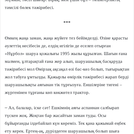
тәмсілі бөлек тәжірибесі.
***
Өмкең жаңа заман, жаңа жүйеге тез бейімделді. Өзіне қарасты
әулеттің несібесін де, елдің игілігін де еселеп отырған
«Нұрбол» шаруа қожалығы 1995 жылы құрылған. Шағын ғана
малмен, ұлтарақтай ғана жер алып, шаруашылық басқаруда
тәжірибесі мол Өмірзақ ақсақал өзі бас-көз болып, тығырықтан
жол табуға ұмтылды. Қажырлы өмірлік тәжірибесі жарап берді
шаруашылықты аяғынан тік тұрғызуға. Еншілеріне тигені –
жүргенінен тұрғаны көп көкжөтел трактор.
–
Ал, балалар, іске сәт! Ешкімнің аяғы аспаннан салбырап
түскен жоқ. Жоқтан бар жасайтын заман туды. Осы
бұйырғанды ілдебайлап күн көреміз. Тек қана қажымай еңбек
ету керек. Ертең-ақ, дүрілдеген шаруашылық болып шыға