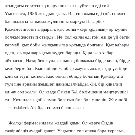
атындағы совхоздың шаруашылығы күйзеліп еді ғой.
Ұмытпаса, 1986 жылдың қысы. Иә, сол жылы еді ғой, совхоз
басшылығы танымал жұлдызшы марқұм Назарбек
Қожамсейітовті алдырып, қыс бойы «кәрі құданың» әр күніне
болжам жасатып отырды. Иә, сол жылы еді ғой, өзі де үй бетін
көрмей, қыс бойы жылқышылар қосында болғаны. Қыс қаһары
үдеп, жылқы жарықтық жүдеп барады. Қара жер хабар
айтпасын, Назарбек жұлдызшының болжамы бірде келіп, бірде
келе бермейді. Қыс ішінде жаңбыр жауып, жылқы қар үстінде
коньки теуіп кеткен. Қыс бойы тебінде болатын Қамбар ата
түлегіне арнайы жемшөп дайындалмайды. Әй, бір қиналып
еді-ау сол жылы. Ол кезде Өмкең №1 бөлімшенің меңгерушісі
еді. Қотандағы қойы аман болатын бұл бөлімшенің. Жемшөбі
– жеткілікті. Алайда, совхоз басшылығы:
–
Жылқы фермасындағы жағдай қиын. Ол жерге Сіздің
тәжірибеңіз ауадай қажет. Уақытша сол жаққа бара тұрасыз, –