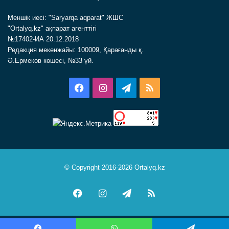
Меншік иесі: "Saryarqa aqparat" ЖШС
"Ortalyq.kz" ақпарат агенттігі
№17402-ИА 20.12.2018
Редакция мекенжайы: 100009, Қарағанды қ.
Ә.Ермеков көшесі, №33 үй.
Facebook
Instagram
Telegram
RSS
© Copyright 2016-2026 Ortalyq.kz
Facebook
Instagram
Telegram
RSS