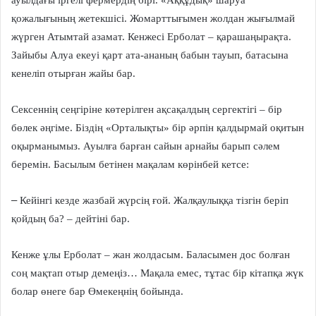
қожалығының жетекшісі. Жомарттығымен жолдан жығылмай
жүрген Атымтай азамат. Кенжесі Ерболат – қарашаңырақта.
Зайыбы Алуа екеуі қарт ата-ананың бабын тауып, батасына
кенеліп отырған жайы бар.
Сексеннің сеңгіріне көтерілген ақсақалдың сергектігі – бір
бөлек әңгіме. Біздің «Орталықты» бір әрпін қалдырмай оқитын
оқырманымыз. Ауылға барған сайын арнайы барып сәлем
беремін. Басылым бетінен мақалам көрінбей кетсе:
–
Кейінгі кезде жазбай жүрсің ғой. Жалқаулыққа тізгін беріп
қойдың ба? – дейтіні бар.
Кенже ұлы Ерболат – жан жолдасым. Баласымен дос болған
соң мақтап отыр демеңіз… Мақала емес, тұтас бір кітапқа жүк
болар өнеге бар Өмекеңнің бойында.