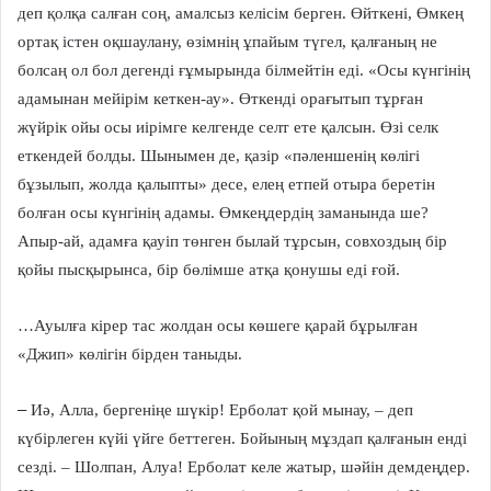
деп қолқа салған соң, амалсыз келісім берген. Өйткені, Өмкең
ортақ істен оқшаулану, өзімнің ұпайым түгел, қалғаның не
болсаң ол бол дегенді ғұмырында білмейтін еді. «Осы күнгінің
адамынан мейірім кеткен-ау». Өткенді орағытып тұрған
жүйрік ойы осы иірімге келгенде селт ете қалсын. Өзі селк
еткендей болды. Шынымен де, қазір «пәленшенің көлігі
бұзылып, жолда қалыпты» десе, елең етпей отыра беретін
болған осы күнгінің адамы. Өмкеңдердің заманында ше?
Апыр-ай, адамға қауіп төнген былай тұрсын, совхоздың бір
қойы пысқырынса, бір бөлімше атқа қонушы еді ғой.
…Ауылға кірер тас жолдан осы көшеге қарай бұрылған
«Джип» көлігін бірден таныды.
–
Иә, Алла, бергеніңе шүкір! Ерболат қой мынау, – деп
күбірлеген күйі үйге беттеген. Бойының мұздап қалғанын енді
сезді. – Шолпан, Алуа! Ерболат келе жатыр, шәйін демдеңдер.