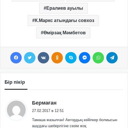
Ералиев ауылы
К.Маркс атындағы совхоз
Өмірзақ Мәмбетов
Facebook
Twitter
VKontakte
Odnoklassniki
Skype
Messenger
WhatsApp
Telegram
Бір пікір
:
Бермаған
27.02.2017 в 12:51
Тамаша жазылған! Автордың кейіпкер болмысын
ашудағы шеберлігіне сөзім жоқ