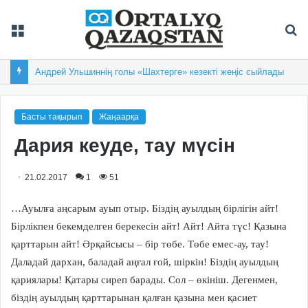
Мәзір
Із
Балқашта облыстық «Арай-2026» XIX спартакиадасы басталды
Басты тақырып
Жаңаарқа
Дария кеуде, тау мүсін
21.02.2017
1
51
…Ауылға аңсарым ауып отыр. Біздің ауылдың бірлігін айт!
Бірлікпен бекемделген берекесін айт! Айт! Айта түс! Қазына
қарттарын айт! Әрқайсысы – бір төбе. Төбе емес-ау, тау!
Даладай дархан, баладай аңғал ғой, шіркін! Біздің ауылдың
қариялары! Қатары сиреп барады. Сол – өкініш. Дегенмен,
біздің ауылдың қарттарынан қалған қазына мен қасиет