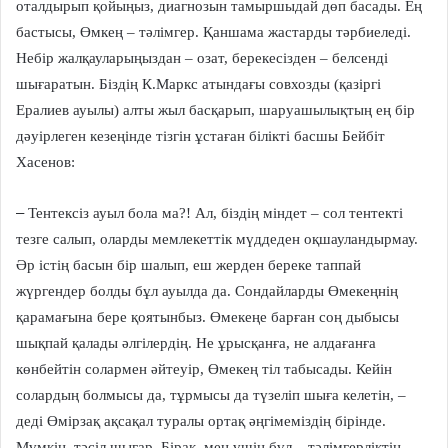
оталдырып қойыңыз, диагнозын тамыршыдай дөп басады. Ең
бастысы, Өмкең – тәлімгер. Қаншама жастарды тәрбиеледі.
Небір жалқауларыңыздан – озат, берекесізден – белсенді
шығаратын. Біздің К.Маркс атындағы совхозды (қазіргі
Ералиев ауылы) алты жыл басқарып, шаруашылықтың ең бір
дәуірлеген кезеңінде тізгін ұстаған білікті басшы Бейбіт
Хасенов:
–
Тентексіз ауыл бола ма?! Ал, біздің міндет – сол тентекті
тезге салып, оларды мемлекеттік мүддеден оқшауландырмау.
Әр істің басын бір шалып, еш жерден береке таппай
жүргендер болды бұл ауылда да. Сондайларды Өмекеңнің
қарамағына бере қоятынбыз. Өмекеңе барған соң дыбысы
шықпай қалады әлгілердің. Не ұрысқанға, не алдағанға
көнбейтін солармен әйтеуір, Өмекең тіл табысады. Кейін
солардың болмысы да, тұрмысы да түзеліп шыға келетін, –
деді Өмірзақ ақсақал туралы ортақ әңгімеміздің бірінде.
Мүмкін, тәсіл шығар. Бірақ, мен үшін бұл – тәлімгерліктің