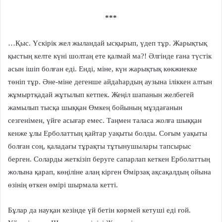
***
…Қыс. Үскірік жел жыландай ысқырып, үдеп тұр. Жарықтық
қыстың келте күні шолтаң ете қалмай ма?! Әлгінде ғана түстік
асын ішіп болған еді. Енді, міне, күн жарықтық көкжиекке
төніп тұр. Әне-міне дегенше айдаһардың аузына іліккен алтын
жұмыртқадай жұтылып кетпек. Жеңіл шапанын желбегей
жамылып тысқа шыққан Өмкең бойының мұздағанын
сезгенімен, үйге асығар емес. Таңмен таласа жолға шыққан
кенже ұлы Ерболаттың қайтар уақыты болды. Соғым уақыты
болған соң, қаладағы тұрақты тұтынушылары тапсырыс
берген. Соларды жеткізіп беруге сапарлап кеткен Ерболаттың
жолына қарап, көңіліне алаң кірген Өмірзақ ақсақалдың ойына
өзінің өткен өмірі шырмала кетті.
Бұлар да науқан кезінде үй бетін көрмей кетуші еді ғой.