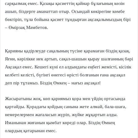
сарқылмақ емес. Қазақы қасиеттің қайнар бұлағының көзін
ашып, біздерге аманаттап отыр. Осындай көкірегіне көмбе
бөктіріп, тұла бойына қасиет тұндырған ақсақалымыздың бірі
– Өмірзақ Мәмбетов.
Қарияны қадірлеуде сақалының түсіне қарамаған біздің қазақ.
Яғни, кәрілікке иек артып, сақал-шашын қырау шалғанның бәрі
Ақсақал емес. Кешегі күні ел алдындағы еңбегі жемісті, кісілік
келбеті келісті, бүгінгі өнегесі өрісті болғанын ғана ақсақал
деп пір тұтамыз. Біздің Өмкең – нағыз ақсақал!
Жасыратыны жоқ, көп қариямыз қора мен үйдің ортасында
қартайды. Қорадағы қойдың санына жете алмай, бала-шаға,
немерелермен жағаласып жүріп, жүйке жұқартып алды.
Иманынан жиғанын қымбат көреді олар. Біздің Өмкең
олардың қатарынан емес.