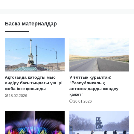
Басқа материалдар
Ақтоғайда катодты мыс
V Ұлттық құрылтай:
өндіру бағытындағы үш ірі
“Республикалық
жоба іске қосылды
автожолдарды жөндеу
қажет”
18.02.2026
20.01.2026