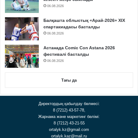
06.08.2026
Балқашта облыстық «Арай-2026» XIX
спартакиадасы басталды
06.08.2026
Астанада Comic Con Astana 2026
фестивалі басталды
06.08.2026
Тағы да
Директордың қабылдау бөлмесі:
8 (7212) 43-57-78,
Жарнама және маркетинг бөлімі:
8 (7212) 43-21-55
ortalyk.kz@gmail.com
ortalyk.kaz@mail.ru