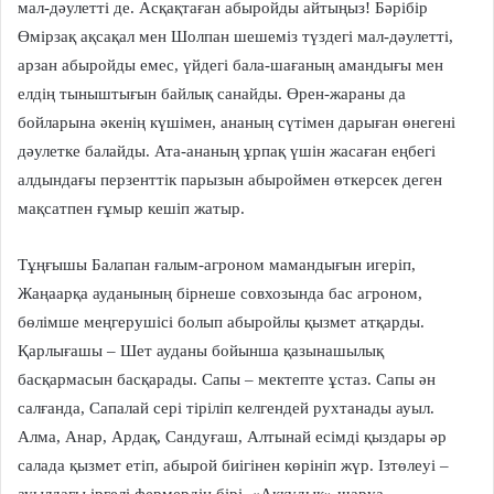
мал-дәулетті де. Асқақтаған абыройды айтыңыз! Бәрібір
Өмірзақ ақсақал мен Шолпан шешеміз түздегі мал-дәулетті,
арзан абыройды емес, үйдегі бала-шағаның амандығы мен
елдің тыныштығын байлық санайды. Өрен-жараны да
бойларына әкенің күшімен, ананың сүтімен дарыған өнегені
дәулетке балайды. Ата-ананың ұрпақ үшін жасаған еңбегі
алдындағы перзенттік парызын абыроймен өткерсек деген
мақсатпен ғұмыр кешіп жатыр.
Тұңғышы Балапан ғалым-агроном мамандығын игеріп,
Жаңаарқа ауданының бірнеше совхозында бас агроном,
бөлімше меңгерушісі болып абыройлы қызмет атқарды.
Қарлығашы – Шет ауданы бойынша қазынашылық
басқармасын басқарады. Сапы – мектепте ұстаз. Сапы ән
салғанда, Сапалай сері тіріліп келгендей рухтанады ауыл.
Алма, Анар, Ардақ, Сандуғаш, Алтынай есімді қыздары әр
салада қызмет етіп, абырой биігінен көрініп жүр. Ізтөлеуі –
ауылдағы іргелі фермердің бірі. «Аққұдық» шаруа