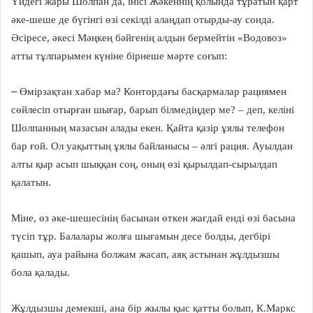
Үйдегі жары Шолпан да, інісі Жәкеннің қолында тұратын қарт
әке-шеше де бүгінгі өзі секілді алаңдап отырды-ау сонда.
Әсіресе, әкесі Мәңкең бәйгенің алдын бермейтін «Водовоз»
атты тұлпарымен күніне бірнеше мәрте соғып:
–
Өмірзақтан хабар ма? Контордағы басқармалар рациямен
сөйлесіп отырған шығар, барып білмедіңдер ме? – деп, келіні
Шолпанның мазасын алады екен. Қайта қазір ұялы телефон
бар ғой. Ол уақыттың ұялы байланысы – әлгі рация. Ауылдан
алты қыр асып шыққан соң, оның өзі қырылдап-сырылдап
қалатын.
Міне, өз әке-шешесінің басынан өткен жағдай енді өзі басына
түсіп тұр. Балалары жолға шығамын десе болды, дегбірі
қашып, ауа райына болжам жасап, аяқ астынан жұлдызшы
бола қалады.
Жұлдызшы демекші, ана бір жылы қыс қатты болып, К.Маркс