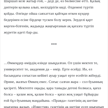
Шаршап келе жатыр ғой, – деді де, өз бөлмесіне өтті. Қалың
дәптерін қолына алып, көзілдірігін киді. Әлденені түртіп
қойды. Әлгінде ойша саяхаттап қайтқан өткен күндер
бедерінен есіне бірдеңе түскен болу керек. Зерделі қарт
көрген-білгенін, жадында жаңғырғанын ақ қағазға түртіп
жүретін әдеті бар-ды.
***
…Өмкеңдер өмірдің өзінде шыңдалған. Ол үшін мектеп те,
университет те, академия да – өмір. Ерте есейді. Иә, ел
басындағы соғыстан кейінгі ауыр уақыт ерте есейтіп жіберді.
Әрине, жалғыз Өмкең емес. Соғыс салған жара – сол буынның
қасіреті. Мектепте оқыды, қара таныды дегені болмаса, қағаз
болса – қалам жоқ, қалам болса – қағаз жоқ уақыт бұйырды
ғой бұл буынның маңдайына. «Правда» газетінің ақ шетіне
шығарма жазып, «Известия» газетінің ақ шетіне есеп шығарып