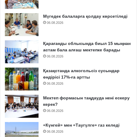
Мүгедек балаларға қолдау көрсетіледі
06.08.2026
Қарағанды облысында биыл 15 мыңнан
астам бала алғаш мектепке барады
06.08.2026
Қазақстанда алкогольсіз сусындар
өндірісі 17%-ға артты
06.08.2026
Мектеп формасын таңдауда нені ескеру
керек?
06.08.2026
«Күнгей» мен «Таугүлге» газ келеді
06.08.2026