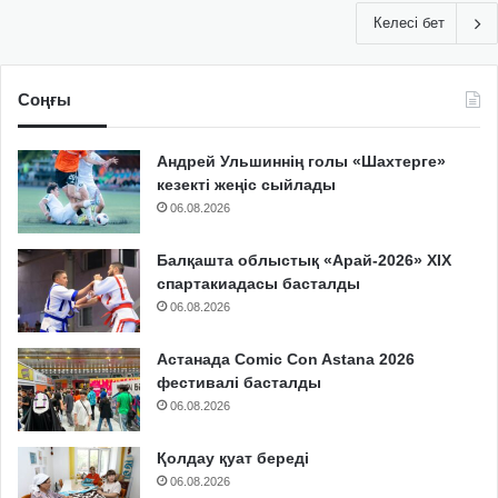
Келесі бет
Соңғы
Андрей Ульшиннің голы «Шахтерге»
кезекті жеңіс сыйлады
06.08.2026
Балқашта облыстық «Арай-2026» XIX
спартакиадасы басталды
06.08.2026
Астанада Comic Con Astana 2026
фестивалі басталды
06.08.2026
Қолдау қуат береді
06.08.2026