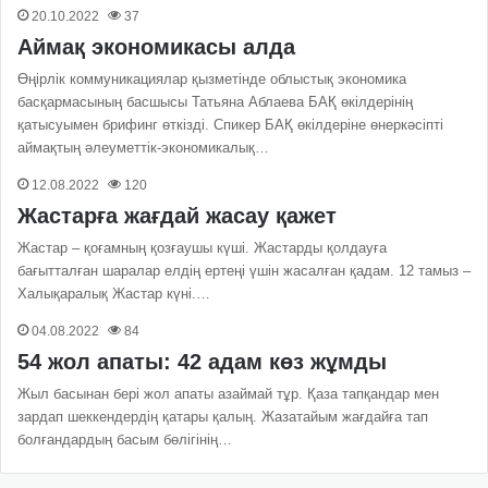
20.10.2022
37
Аймақ экономикасы алда
Өңірлік коммуникациялар қызметінде облыстық экономика
басқармасының басшысы Татьяна Аблаева БАҚ өкілдерінің
қатысуымен брифинг өткізді. Спикер БАҚ өкілдеріне өнеркәсіпті
аймақтың әлеуметтік-экономикалық…
12.08.2022
120
Жастарға жағдай жасау қажет
Жастар – қоғамның қозғаушы күші. Жастарды қолдауға
бағытталған шаралар елдің ертеңі үшін жасалған қадам. 12 тамыз –
Халықаралық Жастар күні.…
04.08.2022
84
54 жол апаты: 42 адам көз жұмды
Жыл басынан бері жол апаты азаймай тұр. Қаза тапқандар мен
зардап шеккендердің қатары қалың. Жазатайым жағдайға тап
болғандардың басым бөлігінің…