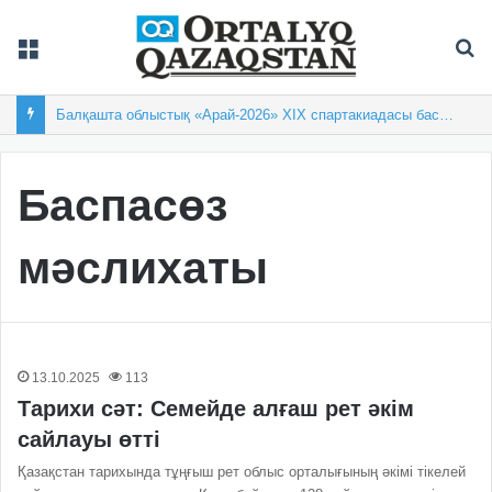
Мәзір
Із
Балқашта облыстық «Арай-2026» XIX спартакиадасы басталды
Баспасөз
мәслихаты
13.10.2025
113
Тарихи сәт: Семейде алғаш рет әкім
сайлауы өтті
Қазақстан тарихында тұңғыш рет облыс орталығының әкімі тікелей