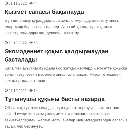
01.11.2022
44
Қызмет сапасы бақылауда
Бүгінде өлшеу құралдарынсыз жұмыс жүргізуді елестету қиын,
олар қазір барлық салаға енді. Атап айтқанда, түрлі қызмет
көрсету орындарында, денсаулық сақтау,…
29.10.2022
63
Экомәдениет қоқыс қалдырмаудан
басталады
Қала мен ауыл сыртындағы бос жатқан жерлердің әп-сәтте қоқысқа
толып кетуі өзекті мәселеге айналғалы қашан. Рұқсат етілмеген
қоқыс орындарын жою…
27.10.2022
74
Тұтынушы құқығы басты назарда
Облыстық тұтынушылардың құқықтарын қорғау департаментіне
кейінгі кезде халықтың әлеуметтік қорғалмаған топтарынан,
зейнеткерлерден, жалғызбасты аналар мен мүгедектерден сапасыз
тауар, чек бермеуге…