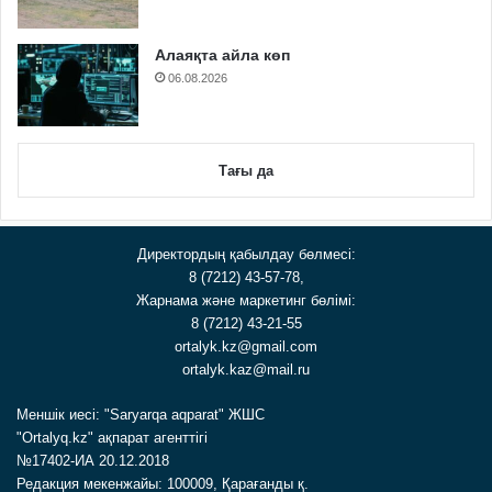
Алаяқта айла көп
06.08.2026
Тағы да
Директордың қабылдау бөлмесі:
8 (7212) 43-57-78,
Жарнама және маркетинг бөлімі:
8 (7212) 43-21-55
ortalyk.kz@gmail.com
ortalyk.kaz@mail.ru
Меншік иесі: "Saryarqa aqparat" ЖШС
"Ortalyq.kz" ақпарат агенттігі
№17402-ИА 20.12.2018
Редакция мекенжайы: 100009, Қарағанды қ.