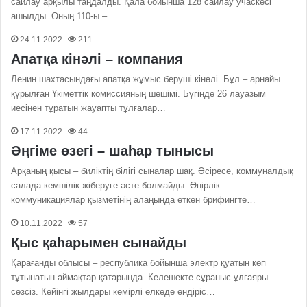
сайлау арқылы таңдалды. Қала бойынша 128 сайлау учаскесі
ашылды. Оның 110-ы –…
24.11.2022
211
Апатқа кінәлі – компания
Ленин шахтасындағы апатқа жұмыс беруші кінәлі. Бұл – арнайы
құрылған Үкіметтік комиссияның шешімі. Бүгінде 26 лауазым
иесінен тұратын жауапты тұлғалар…
17.11.2022
44
Әңгіме өзегі – шаһар тынысы
Арқаның қысы – биліктің білігі сыналар шақ. Әсіресе, коммуналдық
салада кемшілік жіберуге әсте болмайды. Өңірлік
коммуникациялар қызметінің алаңында өткен брифингте…
10.11.2022
57
Қыс қаһарымен сынайды
Қарағанды облысы – республика бойынша электр қуатын көп
тұтынатын аймақтар қатарында. Келешекте сұраныс ұлғаяры
сөзсіз. Кейінгі жылдары көмірлі өлкеде өндіріс…