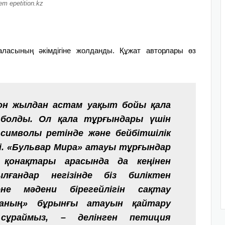
т epetition.kz
ласының әкімдігіне жолданды. Құжат авторлары өз
он жылдан астам уақыт бойы қала
і болды. Ол қала тұрғындары үшін
символы ретінде және бейбітшілік
і.
«Бульвар Мира» атауы тұрғындар
 қонақтары арасында да кеңінен
ғандар негізінде біз биліктен
не мәдени бірегейлігін сақтау
раның» бұрынғы атауын қайтару
 сұраймыз, – делінген петиция