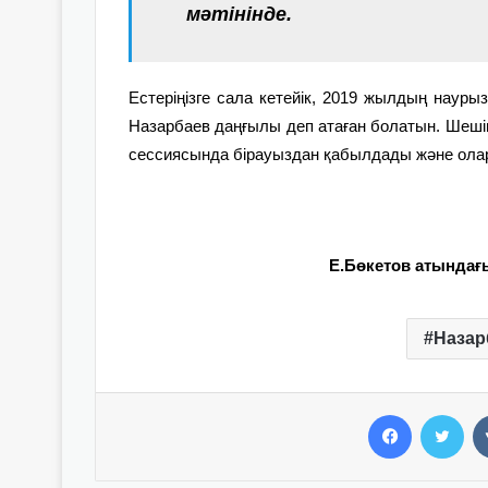
мәтінінде.
Естеріңізге сала кетейік, 2019 жылдың наурыз
Назарбаев даңғылы деп атаған болатын. Шеші
сессиясында бірауыздан қабылдады және олар
Е.Бөкетов атындағы
Назар
Facebook
Twitter