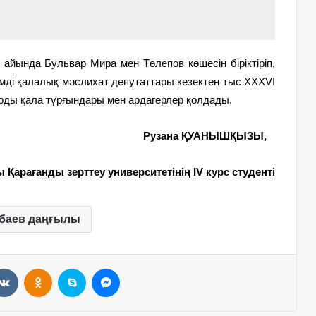
 айында Бульвар Мира мен Төлепов көшесін біріктіріп,
мді қалалық мәслихат депутаттары кезектен тыс XXXVI
ды қала тұрғындары мен ардагерлер қолдады.
Рузана ҚУАНЫШҚЫЗЫ,
 Қарағанды зерттеу университетінің IV курс студенті
баев даңғылы
VKontakte
Odnoklassniki
Skype
Messenger