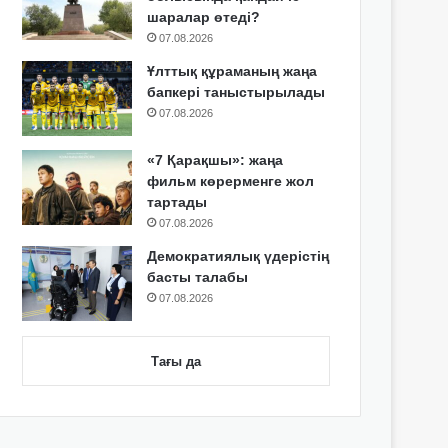
шаралар өтеді?
07.08.2026
Ұлттық құраманың жаңа
бапкері таныстырылады
07.08.2026
«7 Қарақшы»: жаңа
фильм көрерменге жол
тартады
07.08.2026
Демократиялық үдерістің
басты талабы
07.08.2026
Тағы да