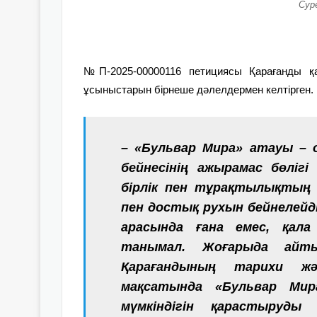
Суре
№П-2025-00000116 петициясы Қарағанды қа
ұсыныстарын бірнеше дәлелдермен келтірген.
– «Бульвар Мира» атауы – 
бейнесінің ажырамас бөліг
бірлік пен тұрақтылықтың 
пен достық рухын бейнелейд
арасында ғана емес, қала
танымал. Жоғарыда айтыл
Қарағандының тарихи жә
мақсатында «Бульвар Ми
мүмкіндігін қарастыруды