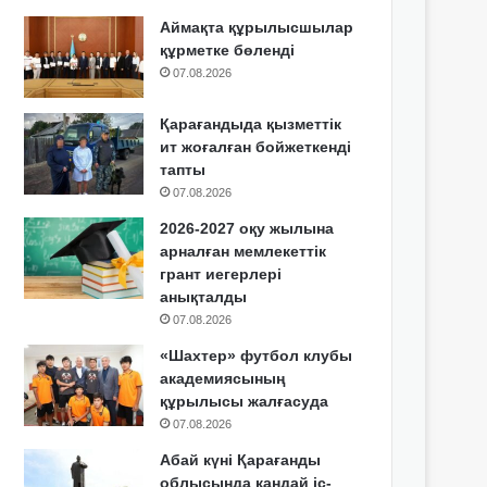
Аймақта құрылысшылар
құрметке бөленді
07.08.2026
Қарағандыда қызметтік
ит жоғалған бойжеткенді
тапты
07.08.2026
2026-2027 оқу жылына
арналған мемлекеттік
грант иегерлері
анықталды
07.08.2026
«Шахтер» футбол клубы
академиясының
құрылысы жалғасуда
07.08.2026
Абай күні Қарағанды
облысында қандай іс-