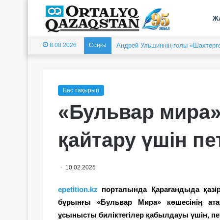
Ж
8.08.2026
Соңғы
Андрей Ульшиннің голы «Шахтерге
Бас тақырып
«Бульвар мира»
қайтару үшін п
10.02.2025
epetition.kz
порталында Қарағандыда қазір
бұрынғы «Бульвар Мира» көшесінің ат
ұсынысты биліктегілер қабылдауы үшін, пе