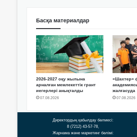
Басқа материалдар
2026-2027 оқу жылына
«Шахтер» 
арналған мемлекеттік грант
академия
иегерлері анықталды
жалғасуда
07.08.2026
07.08.2026
Директордың қабылдау бөлмесі:
8 (7212) 43-57-78,
Жарнама және маркетинг бөлімі: