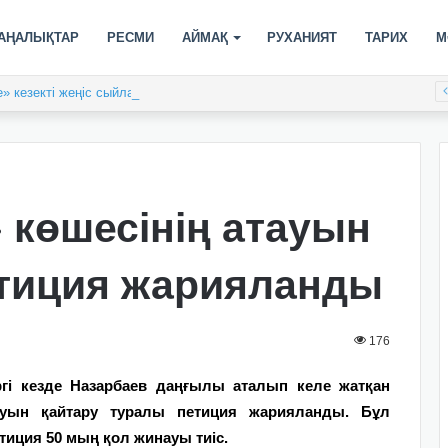
АҢАЛЫҚТАР
РЕСМИ
АЙМАҚ
РУХАНИЯТ
ТАРИХ
М
» кезекті жеңіс сыйлады
 көшесінің атауын
етиция жарияланды
176
гі кезде Назарбаев даңғылы аталып келе жатқан
ауын қайтару туралы петиция жарияланды. Бұл
тиция 50 мың қол жинауы тиіс.