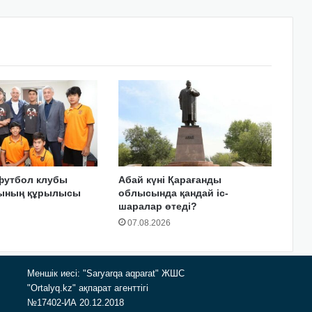
футбол клубы
Абай күні Қарағанды
сының құрылысы
облысында қандай іс-
шаралар өтеді?
07.08.2026
Меншік иесі: "Saryarqa aqparat" ЖШС
"Ortalyq.kz" ақпарат агенттігі
№17402-ИА 20.12.2018