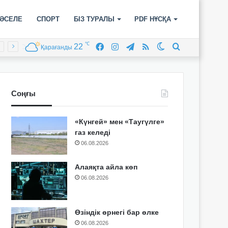
ӘСЕЛЕ
СПОРТ
БІЗ ТУРАЛЫ
PDF НҰСҚА
℃
22
Facebook
Instagram
Telegram
RSS
Switch
Іздеу
Қарағанды
skin
Соңғы
«Күнгей» мен «Таугүлге»
газ келеді
06.08.2026
Алаяқта айла көп
06.08.2026
Өзіндік өрнегі бар өлке
06.08.2026