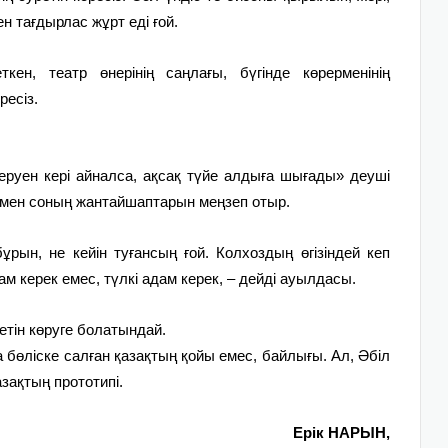
н тағдырлас жұрт еді ғой.
ен, театр өнерінің саңлағы, бүгінде көрерменінің
есіз.
Керуен кері айналса, ақсақ түйе алдыға шығады» деуші
ры мен соның жантайшаптарын меңзеп отыр.
ұрын, не кейін туғансың ғой. Колхоздың өгізіндей кеп
адам керек емес, түлкі адам керек, – дейді ауылдасы.
ретін көруге болатындай.
 бөліске салған қазақтың қойы емес, байлығы. Ал, Әбіл
азақтың прототипі.
Ерік НАРЫН,