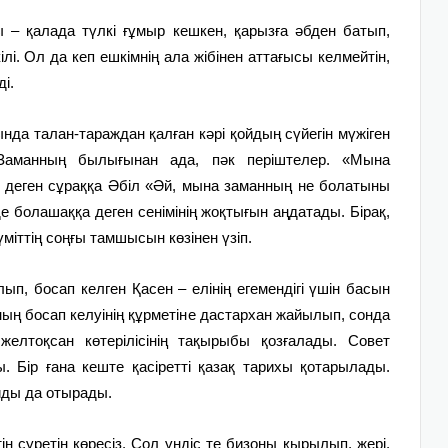
 – қалада түлкі ғұмыр кешкен, қарызға әбден батып,
ілі. Ол да кеп ешкімнің ала жібінен аттағысы келмейтін,
ді.
да талан-тараждан қалған кәрі қойдың сүйегін мүжіген
Заманның былығынан ада, пәк періштелер. «Мына
 деген сұраққа Әбіл «Әй, мына заманның не болатыны
де болашаққа деген сенімінің жоқтығын аңдатады. Бірақ,
үміттің соңғы тамшысын көзінен үзіп.
п, босап келген Қасен – елінің егемендігі үшін басын
Оның босап келуінің құрметіне дастархан жайылып, сонда
желтоқсан көтерілісінің тақырыбы қозғалады. Совет
. Бір ғана кеште қасіретті қазақ тарихы қотарылады.
айды да отырады.
тің суретін көресіз. Сол үндіс те бизоны қырылып, жері,