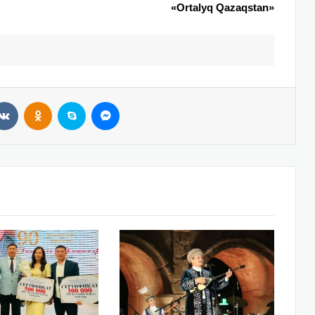
«Ortalyq Qazaqstan»
VKontakte
Odnoklassniki
Skype
Messenger