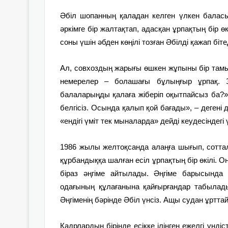
Әбіл шопанның қаладан келген үлкен баласы
әркімге бір жалтақтап, адасқан ұрпақтың бір өк
соны үшін әбден көңілі тозған Әбілді қажап біте
Ал, совхоздың жарығы өшкен жұпыны бір тамын
немерелер – болашағы бұлыңғыр ұрпақ. 
балаларыңды қалаға жіберіп оқытпайсыз ба?»
белгісіз. Осында қалып қой бағады», – дегені 
«ендігі үміт тек мыналарда» дейді кеудесіндегі 
1986 жылы желтоқсанда алаңға шығып, сотталы
құрбандыққа шалған есіл ұрпақтың бір өкілі. 
біраз әңгіме айтылады. Әңгіме барысында 
одағының құлағанына қайғыр­ғандар табылады
Әңгіменің бәрінде Әбіл үнсіз. Ащы судан ұртт
Кадрлардың бірінде есікке ілінген ежелгі үндіс