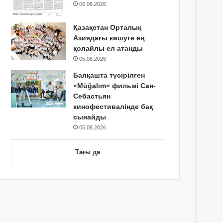
06.08.2026
Қазақстан Орталық
Азиядағы көшуге ең
қолайлы ел атанды
05.08.2026
Балқашта түсірілген
«Mūğalım» фильмі Сан-
Себастьян
кинофестивалінде бақ
сынайды
05.08.2026
Тағы да