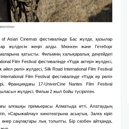
метінен
val of Asian Cinemas фестивалінде Бас жүлде, қазылар
ар жүлдесін жеңіп алды. Мюнхен және Гетеборг
маларына қатысты. Фильмнің халықаралық деңгейдегі
tional Film Festival фестивалінде «Үздік актер» жүлдесі,
әйел рөлі» жүлдесі, Silk Road International Film Festival
nternational Film Festival фестивалінде «Үздік ер рөлі»
, Франциядағы 17-UniverCine Nantes Film Festival
ыласы» жүлдесі. Фильм 2 жыл бойы түсірілген.
дағы алғашқы премьерасы Алматыда өтті. Алатаудың
тіп, «Сарыжайлау» кинотеатрына асықтық. Залға кіріп
, өнер саңлақтары лық толыпты. Бір сөзбен айтқанда,
 жүр.