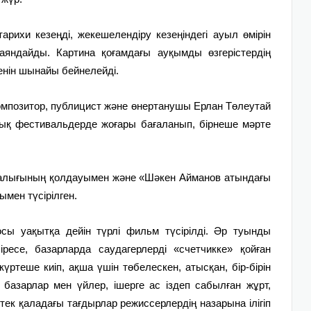
ихи кезеңді, жекешелендіру кезеңіндегі ауыл өмірін
яндайды. Картина қоғамдағы ауқымды өзгерістердің
енін шынайы бейнелейді.
 композитор, публицист және өнертанушы Ерлан Төлеутай
лық фестивальдерде жоғары бағаланып, бірнеше мәрте
талығының қолдауымен және «Шәкен Айманов атындағы
мен түсірілген.
ы уақытқа дейін түрлі фильм түсірілді. Әр туынды
іресе, базарларда саудагерлерді «счетчикке» қойған
ртеше киіп, ақша үшін төбелескен, атысқан, бір-бірін
н базарлар мен үйлер, ішерге ас іздеп сабылған жұрт,
 тек қаладағы тағдырлар режиссерлердің назарына ілігіп