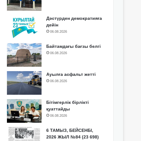
Дәстүрден демократияға
дейін
06.08.2026
Байтамдағы бағзы белгі
06.08.2026
Ауылға асфальт жетті
06.08.2026
Бітімгерлік бірлікті
қуаттайды
06.08.2026
6 ТАМЫЗ, БЕЙСЕНБІ,
2026 ЖЫЛ №84 (23 698)