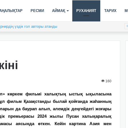
АҢАЛЫҚТАР
РЕСМИ
АЙМАҚ
РУХАНИЯТ
ТАРИХ
М
рнирдің үздік гол авторы атанды
кіні
160
Әбіл» көркем фильмі халықтың ыстық ықыласына
 Бұл фильм Қазақстанды былай қойғанда жаһанның
ларын да баурап алып, әлемдік деңгейдегі жоғары
мдік премьерасы 2024 жылы Пусан халықаралық
ламасы аясында өткен. Кейін картина Азия мен