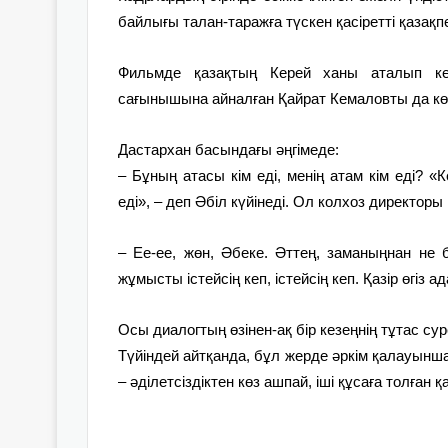
байлығы талан-таражға түскен қасіретті қазақпе
Фильмде қазақтың Керей ханы аталып кетк
сағынышына айналған Қайрат Кемаловты да көр
Дастархан басындағы әңгімеде:
– Бұның атасы кім еді, менің атам кім еді? «
еді», – деп Әбіл күйінеді. Ол колхоз директо
– Ее-ее, жөн, Әбеке. Әттең, заманыңнан не б
жұмысты істейсің кеп, істейсің кеп. Қазір өгіз 
Осы диалогтың өзінен-ақ бір кезеңнің тұтас су
Түйіндей айтқанда, бұл жерде әркім қалауынша
– әділетсіздіктен көз ашпай, іші құсаға толған қ