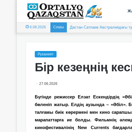
Ж
6.08.2026
Соңғы
Дастан Сатпаев Австралиядағы ту
Руханият
Бір кезеңнің кес
27.06.2026
Бүгінде режиссер Елзат Ескендірдің «
бөленіп жатыр. Елдің аузында – «Әбіл».
талғамы биік көрермені мен кино сарапшы
марапаттарға ие болды. Фильмнің әле
кинофестивалінің New Currents бағдар