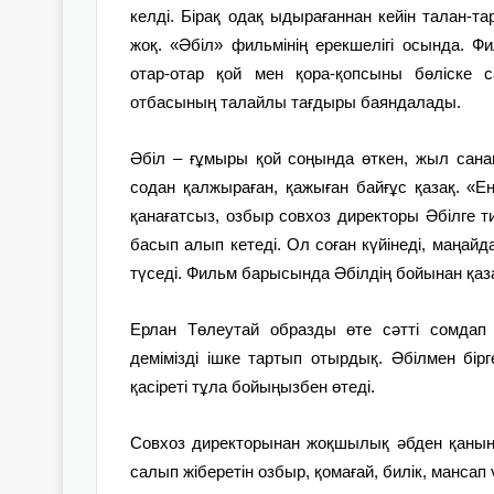
келді. Бірақ одақ ыдырағаннан кейін талан-та
жоқ. «Әбіл» фильмінің ерекшелігі осында. Фи
отар-отар қой мен қора-қопсыны бөліске
отбасының талайлы тағдыры баяндалады.
Әбіл – ғұмыры қой соңында өткен, жыл санап
содан қалжыраған, қажыған байғұс қазақ. «Ең
қанағатсыз, озбыр совхоз директоры Әбілге ти
басып алып кетеді. Ол соған күйінеді, маңайда
түседі. Фильм барысында Әбілдің бойынан қазақ
Ерлан Төлеутай образды өте сәтті сомдап 
демімізді ішке тартып отырдық. Әбілмен бірге
қасіреті тұла бойыңызбен өтеді.
Совхоз директорынан жоқшылық әбден қанына 
салып жіберетін озбыр, қомағай, билік, мансап 