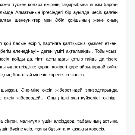
ражға түскен колхоз өмірінің тақырыбына ешкім барған
льмде Алматының іргесіндегі бір ауылда иесіз қалған
 салған шенеуніктер мен Әбіл қойшының және оның
 қой басын өсіріп, партияға қалтқысыз қызмет еткен,
бегім еленеді-ау!» деген үміті ақталмайды. Тойымсыз,
есілі қойды да, тіпті, астындағы қотыр тайды да тізеге
ғы әділетсіздікке қарап, көкірегі қарс айрылардай күйге
тың болаттай мінезін көресіз, сезінесіз.
шыққан. Әне-міне өксіп жіберетіндей эпизодтарында
 өксіп жіберердей… Оның ішкі жан күйзелісі, өкініші,
сіңген, мал-мүлік үшін әлсіздерді табанының астына
үшін бәріне әзір, «қаны бұзылған» қазақты көресіз.