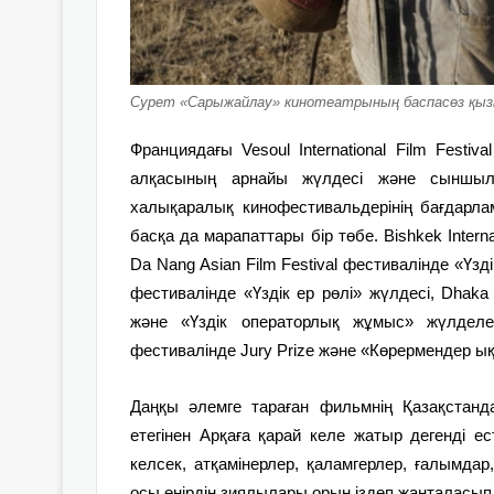
Сурет «Сарыжайлау» кинотеатрының баспасөз қыз
Франциядағы Vesoul International Film Festi
алқасының арнайы жүлдесі және сыншыл
халықаралық кинофестивальдерінің бағдарла
басқа да марапаттары бір төбе. Bishkek Interna
Da Nang Asian Film Festival фестивалінде «Үздік 
фестивалінде «Үздік ер рөлі» жүлдесі, Dhaka I
және «Үздік операторлық жұмыс» жүлделері
фестивалінде Jury Prize және «Көрермендер ық
Даңқы әлемге тараған фильмнің Қазақстан
етегінен Арқаға қарай келе жатыр дегенді ес
келсек, атқамінерлер, қаламгерлер, ғалымдар
осы өңірдің зиялылары орын іздеп жанталасып