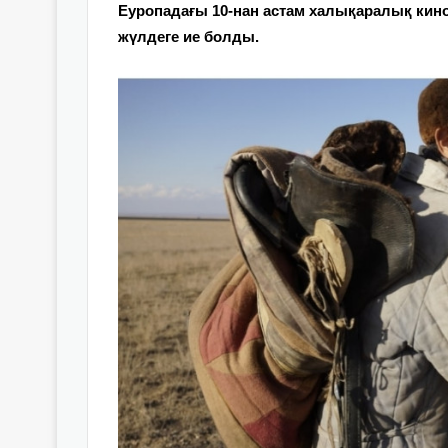
Еуропадағы 10-нан астам халықаралық кин
жүлдеге ие болды.