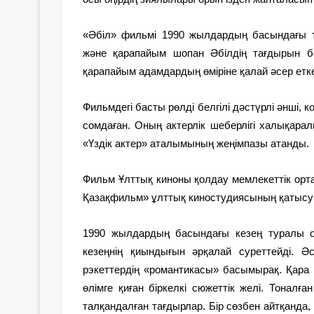
«Әбіл» фильмі 1990 жылдардың басындағы тар
және қарапайым шопан Әбілдің тағдырын ба
қарапайым адамдардың өміріне қалай әсер етк
Фильмдегі басты рөлді белгілі дәстүрлі әнші,
сомдаған. Оның актерлік шеберлігі халықара
«Үздік актер» аталымының жеңімпазы атанды.
Фильм Ұлттық киноны қолдау мемлекеттік ор
Қазақфильм» ұлттық киностудиясының қатысуы
1990 жылдардың басындағы кезең туралы ос
кезеңнің қиындығын әрқалай суреттейді. Әс
рэкеттердің «романтикасы» басымырақ. Қара кү
өлімге қиған біркелкі сюжеттік желі. Тоналға
талқандалған тағдырлар. Бір сөзбен айтқанда,