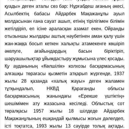
қуады» деген аталы сөз бар: Нұрғабдеш ағаның әкесі,
Асылбектің бабасы Айдарбек Мақажанұлы ауыл
молдасынан ғана сауат ашып, етінің тірілігімен білімін
жетілдіріп, ел ісіне араласқан азамат екен. Ойранды
отызыншы жылдары аштық нәубетінен аман қалу үшін
жан-жаққа босып кеткен халықты атамекенге көшіріп
әкелуге, ағайындардың басын біріктіріп,
шаруашылықтар ұйымдастыру жұмысына үлес қосады.
Қу ауданының «Көлшілік» колхозы басқармасының
алғашқы төрағасы қызметін атқарып жүргенде, 1937
жылы 28 қазанда «халық жауы» деген жаламен
тұтқындалып, НКВД Қарағанды облысы
басқармасының жанындағы «Ерекше үштіктің»
шешімімен ату жазасына кесіледі. Облыстық сот
төралқасы 1957 жылы 18 шілдеде Айдарбек
Мақажанұлының ешқандай қылмысы жоғын дәлелдеп,
істі тоқтатса, 1993 жылы 13 сәуірде толық ақтады.