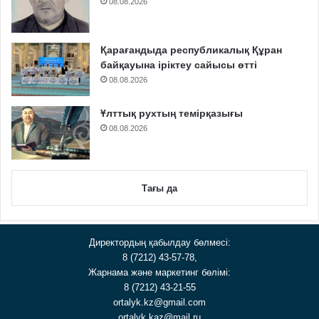
08.08.2026
Қарағандыда республикалық Құран
байқауына іріктеу сайысы өтті
08.08.2026
Ұлттық рухтың темірқазығы
08.08.2026
Тағы да
Директордың қабылдау бөлмесі:
8 (7212) 43-57-78,
Жарнама және маркетинг бөлімі:
8 (7212) 43-21-55
ortalyk.kz@gmail.com
ortalyk.kaz@mail.ru