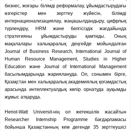
бизнес, жоғары білімді реформалау, ұйымдастырудағы
өзгерістер мен зерттеу жүйесін, білімді
интернационализациялау, жаңашылдандыру, цифрлық
түрлендіру, HRM және белгісіздік жағдайында
стратегияны ұйымдастыруды қамтиды. Оның
мақалалары халықаралық деңгейде мойындалған
Journal of Business Research, International Journal of
Human Resource Management, Studies in Higher
Education және Journal of International Management
басылымдарында жариялануда. Ол, сонымен бірге,
Қазақстан мен халықаралық академиялық қоғамдастық
арасында интеллектуалдық көпір орнатуда ауқымды
жұмыс атқаруда.
Heriot-Watt Universit-нің ол жетекшілік жасайтын
Researcher Internship Programme бағдарламасы
бойынша Қазақстанның кем дегенде 35 зерттеушісі