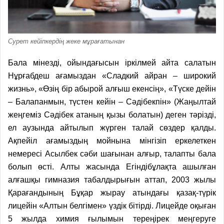
Сурет кейіпкердің жеке мұрағатынан
Бала мінезді, ойындағысын іркілмей айта салатын
Нұрғабдеш ағамыздан «Сладкий айран – широкий
жизнь», «Өзің бір абырой алғыш екенсің», «Түске дейін
– Балапанмын, түстен кейін – Сәдібекпін» (Жаңылтай
жеңгеміз Сәдібек атаның қызы болатын) деген тәрізді,
ел аузында айтылып жүрген талай сөздер қалды.
Ақпейіл ағамыздың мойнына мінгізіп еркелеткен
немересі Асылбек сәби шағынан алғыр, талапты бала
болып өсті. Алты жасында Егіндібұлақта ашылған
алғашқы гимназия табалдырығын аттап, 2003 жылы
Қарағандының Бұқар жырау атындағы қазақ-түрік
лицейін «Алтын белгімен» үздік бітірді. Лицейде оқыған
5 жылда химия ғылымын тереңірек меңгеруге