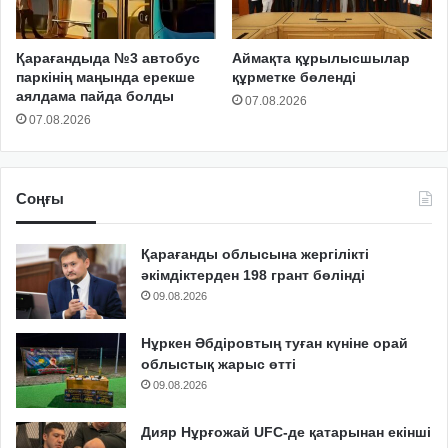
Қарағандыда №3 автобус
Аймақта құрылысшылар
паркінің маңында ерекше
құрметке бөленді
аялдама пайда болды
07.08.2026
07.08.2026
Соңғы
Қарағанды облысына жергілікті
әкімдіктерден 198 грант бөлінді
09.08.2026
Нұркен Әбдіровтың туған күніне орай
облыстық жарыс өтті
09.08.2026
Дияр Нұрғожай UFC-де қатарынан екінші