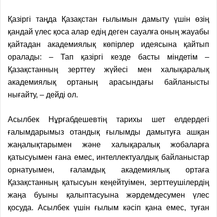
Қазіргі таңда Қазақстан ғылымын дамыту үшін өзің
қандай үлес қоса алар едің деген сауалға оның жауабы
қайтадан академиялық көпірлер идеясына қайтып
оралады: – Тап қазіргі кезде басты міндетім –
Қазақстанның зерттеу жүйесі мен халықаралық
академиялық ортаның арасындағы байланысты
нығайту, – дейді ол.
Асылбек Нұрғабдешевтің тарихы шет елдердегі
ғалымдарымыз отандық ғылымды дамытуға ашқан
жаңалықтарымен және халықаралық жобаларға
қатысуымен ғана емес, интеллектуалдық байланыстар
орнатуымен, ғаламдық академиялық ортаға
Қазақстанның қатысуын кеңейтуімен, зерттеушілердің
жаңа буыны қалыптасуына жәрдемдесумен үлес
қосуда. Асылбек үшін ғылым кәсіп қана емес, туған