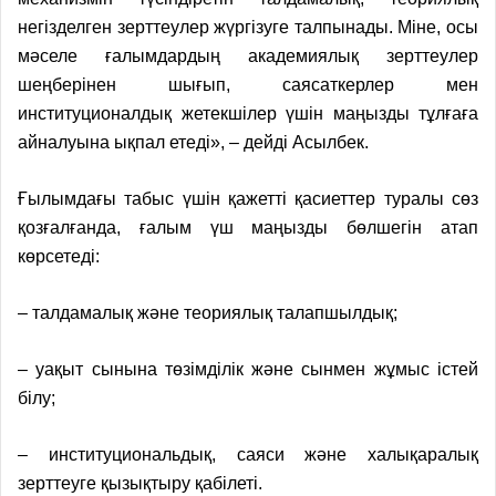
негізделген зерттеулер жүргізуге талпынады. Міне, осы
мәселе ғалымдардың академиялық зерттеулер
шеңберінен шығып, саясаткерлер мен
институционалдық жетекшілер үшін маңызды тұлғаға
айналуына ықпал етеді», – дейді Асылбек.
Ғылымдағы табыс үшін қажетті қасиеттер туралы сөз
қозғалғанда, ғалым үш маңызды бөлшегін атап
көрсетеді:
– талдамалық және теориялық талапшылдық;
– уақыт сынына төзімділік және сынмен жұмыс істей
білу;
– институциональдық, саяси және халықаралық
зерттеуге қызықтыру қабілеті.