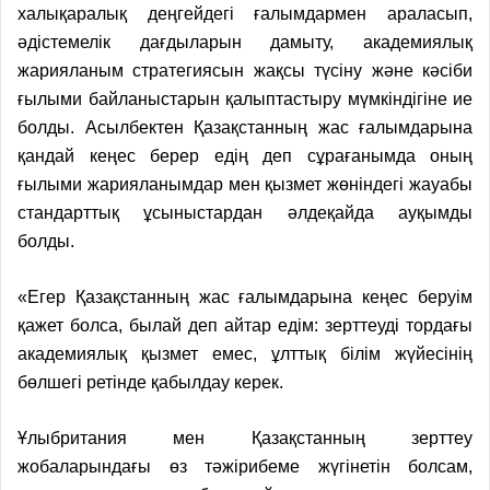
халықаралық деңгейдегі ғалымдармен араласып,
әдістемелік дағдыларын дамыту, академиялық
жарияланым стратегиясын жақсы түсіну және кәсіби
ғылыми байланыстарын қалыптастыру мүмкіндігіне ие
болды. Асылбектен Қазақстанның жас ғалымдарына
қандай кеңес берер едің деп сұрағанымда оның
ғылыми жарияланымдар мен қызмет жөніндегі жауабы
стандарттық ұсыныстардан әлдеқайда ауқымды
болды.
«Егер Қазақстанның жас ғалымдарына кеңес беруім
қажет болса, былай деп айтар едім: зерттеуді тордағы
академиялық қызмет емес, ұлттық білім жүйесінің
бөлшегі ретінде қабылдау керек.
Ұлыбритания мен Қазақстанның зерттеу
жобаларындағы өз тәжірибеме жүгінетін болсам,