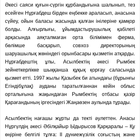
Әкесі саяси қуғын-сүргін құрбандығына шалынып, тез
есейген Нұрғабдеш бірден еңбекке араласып, анасына
сүйеу, ойын баласы жасында қалған інілеріне қамқор
болды. Алғырлығы, ұйымдастырушылық қабілеті
арқасында аяқталмаған орта білімімен ферма,
бөлімше басқарып, совхоз директорының
шаруашылық жөніндегі орынбасары қызметін атқарды.
Нұрғабдештің ұлы, Асылбектің әкесі Рымбек
зейнеткерлікке шыққанша құқық қорғау саласында
қызмет етті. 1997 жылы Қазыбек би атындағы (бұрынғы
Егіндібұлақ) ауданы таратылғаннан кейін облыс
орталығына жақындаған Рымбектің отбасы қазір
Қарағандының іргесіндегі Жаңаөзен аулында тұрады.
Асылбектің нағашы жұрты да текті әулеттен. Анасы
Нұргүлдің әкесі Әбілқайыр Ыдырысов Қарқаралы – Қу
өңіріне белгілі тұлға: ІІ дүниежүзілік соғыстың және