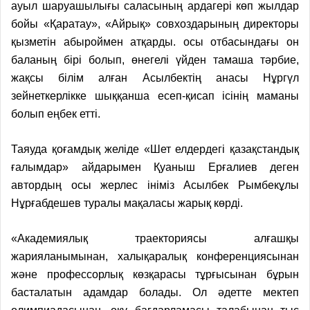
ауыл шаруашылығы саласының ардагері көп жылдар
бойы «Қаратау», «Айрық» совхоздарының директоры
қызметін абыроймен атқарды. осы отбасындағы он
баланың бірі болып, өнегелі үйден тамаша тәрбие,
жақсы білім алған Асылбектің анасы Нұргүл
зейнеткерлікке шыққанша есеп-қисап ісінің маманы
болып еңбек етті.
Таяуда қоғамдық желіде «Шет елдердегі қазақстандық
ғалымдар» айдарымен Қуаныш Ерғалиев деген
автордың осы жерлес ініміз Асылбек Рымбекұлы
Нұрғабдешев туралы мақаласы жарық көрді.
«Академиялық траекториясы алғашқы
жарияланымынан, халықаралық конференциясынан
және профессорлық көзқарасы тұрғысынан бұрын
басталатын адамдар болады. Ол әдетте мектеп