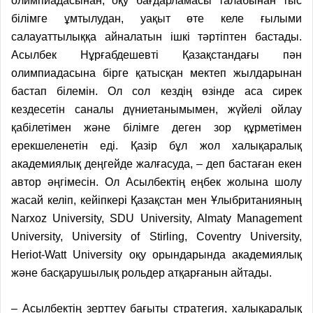
олимпиадасынан, оқу бағдарламасы талабынан тыс
білімге ұмтылудан, уақыт өте келе ғылыми
салауаттылыққа айналатын ішкі тәртіптен бастады.
Асылбек Нұрғабдешевті Қазақстандағы пән
олимпиадасына бірге қатысқан мектеп жылдарынан
бастап білемін. Ол сол кездің өзінде аса сирек
кездесетін саналы дүниетанымымен, жүйелі ойлау
қабілетімен және білімге деген зор құрметімен
ерекшеленетін еді. Қазір бұл жол халықаралық
академиялық деңгейде жалғасуда, – деп бастаған екен
автор әңгімесін. Ол Асылбектің еңбек жолына шолу
жасай келіп, кейіпкері Қазақстан мен Ұлыбританияның
Narxoz University, SDU University, Almaty Management
University, University of Stirling, Coventry University,
Heriot-Watt University оқу орындарында академиялық
және басқарушылық рольдер атқарғанын айтады.
– Асылбектің зерттеу бағыты стратегия, халықаралық