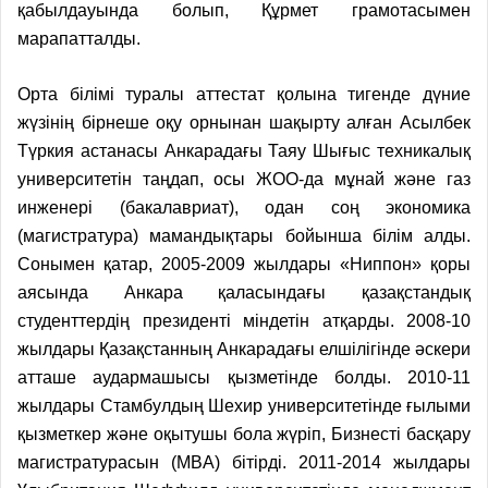
қабылдауында болып, Құрмет грамотасымен
марапатталды.
Орта білімі туралы аттестат қолына тигенде дүние
жүзінің бірнеше оқу орнынан шақырту алған Асылбек
Түркия астанасы Анкарадағы Таяу Шығыс техникалық
университетін таңдап, осы ЖОО-да мұнай және газ
инженері (бакалавриат), одан соң экономика
(магистратура) мамандықтары бойынша білім алды.
Сонымен қатар, 2005-2009 жылдары «Ниппон» қоры
аясында Анкара қаласындағы қазақстандық
студенттердің президенті міндетін атқарды. 2008-10
жылдары Қазақстанның Анкарадағы елшілігінде әскери
атташе аудармашысы қызметінде болды. 2010-11
жылдары Стамбулдың Шехир университетінде ғылыми
қызметкер және оқытушы бола жүріп, Бизнесті басқару
магистратурасын (MBA) бітірді. 2011-2014 жылдары