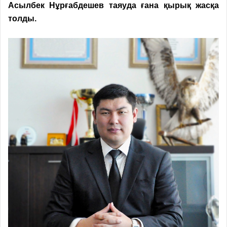
Асылбек Нұрғабдешев таяуда ғана қырық жасқа
толды.