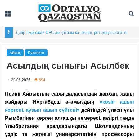
Мәзір
Із
Астанадағы «Болашақ ойындарына» 50 елден 800 спортшы жиналды
Аймақ
Руханият
Асылдың сынығы Асылбек
29.06.2026
594
Пейілі Айрықтың сары даласындай дархан, жаны
жайдары Нұрғабдеш ағамыздың
«көзін ашып
көргені, аузын ашып сүйгені»
дейтіндей үлкен ұлы
Рымбегінен көрген алғашқы немересі, қазіргі таңда
Ұлыбритания аралдарындағы Шотландияның
үздік те жетекші университетінің профессоры