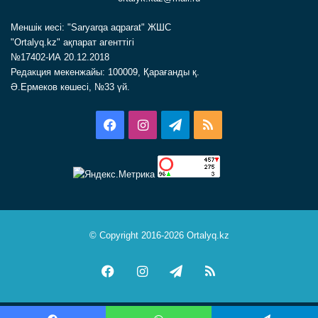
Меншік иесі: "Saryarqa aqparat" ЖШС
"Ortalyq.kz" ақпарат агенттігі
№17402-ИА 20.12.2018
Редакция мекенжайы: 100009, Қарағанды қ.
Ә.Ермеков көшесі, №33 үй.
Facebook
Instagram
Telegram
RSS
© Copyright 2016-2026 Ortalyq.kz
Facebook
Instagram
Telegram
RSS