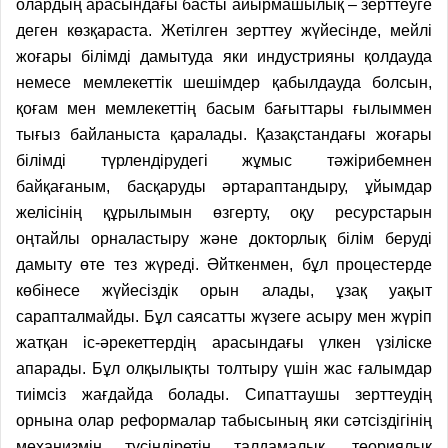
олардың арасындағы басты айырмашылық – зерттеуге
деген көзқараста. Жетілген зерттеу жүйесінде, мейлі
жоғары білімді дамытуда яки индустрияны қолдауда
немесе мемлекеттік шешімдер қабылдауда болсын,
қоғам мен мемлекеттің басым бағыттары ғылыммен
тығыз байланыста қаралады. Қазақстандағы жоғары
білімді түрлендірудегі жұмыс тәжірибемнен
байқағаным, басқаруды әртараптандыру, ұйымдар
желісінің құрылымын өзгерту, оқу ресурстарын
оңтайлы орналастыру және докторлық білім беруді
дамыту өте тез жүреді. Әйткенмен, бұл процестерде
көбінесе жүйесіздік орын алады, ұзақ уақыт
сарапталмайды. Бұл саясатты жүзеге асыру мен жүріп
жатқан іс-әрекеттердің арасындағы үлкен үзіліске
апарады. Бұл олқылықты толтыру үшін жас ғалымдар
тиімсіз жағдайда болады. Сипаттаушы зерттеудің
орнына олар реформалар табысының яки сәтсіздігінің
механизмін түсіндіретін талдамалық, теориялық