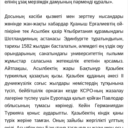
елінің ұзақ мерзімдік дамуының пәрменді құралы».
Досының кәсіби қызметі мен зерттеу нысандары
жөнінде жан-жақты хабардар Қуаныш Ерғалиевтің ой-
пікіріне тек Асылбек қазір Ұлыбритания құрамындағы
Шотландияның астанасы Эдинбургте тұратындығын,
тарихы 1582 жылдан басталатын, әлемдегі ең үздік оқу
орындарының санатындағы университеттің ғылыми
жұмыстар саласына жетекшілік ететінін қосамыз.
Айтпақшы, Асылбектің жары Бақтынұр Қазыбек
түркиялық қазақтың қызы. Қазыбек құданың әкесі ІІ
дүниежүзілік соғыс жылдары немістердің тұтқынына
түсіп, бейбітшілік орнаған кезде КСРО-ның жазалау
лагеріне түспеу үшін Еуропада қалып қойған Павлодар
облысының тумасы көрінеді. Кейін Германиядан
Түркияға қоныс аударыпты. Қазыбектің кіндік қаны
түрік жеріне тамған. Оның зайыбы жергілікті ұлттың
өкілі. Асылбек пен Бақытнұр тағдырдың жазуымен осы