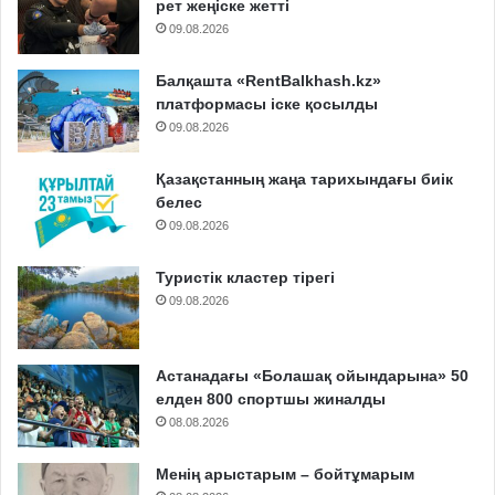
рет жеңіске жетті
09.08.2026
Балқашта «RentBalkhash.kz»
платформасы іске қосылды
09.08.2026
Қазақстанның жаңа тарихындағы биік
белес
09.08.2026
Туристік кластер тірегі
09.08.2026
Астанадағы «Болашақ ойындарына» 50
елден 800 спортшы жиналды
08.08.2026
Менің арыстарым – бойтұмарым