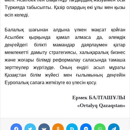
Түркияда табысыпты. Қазір олардың екі ұлы мен қызы
өсіп келеді.
Балалық шағынан алдына үлкен мақсат қойған
Асылбек қырқында қамал алмаса да, әлемдік
деңгейдегі білікті мамандар даярлаумен қатар
мемлекетті дамыту стратегиясы, халықаралық бизнес
және жоғары білімді реформалау саласында тамаша
зерттеулер жүргізуде. Оның ендігі асыл мұраты
Қазақстан білім жүйесі мен ғылымының деңгейін
Еуропалық сапаға жеткізуге өз үлесін қосу.
Ермек БАЛТАШҰЛЫ
«Ortalyq Qazaqstan»
Facebook
Twitter
VKontakte
Odnoklassniki
Skype
Messenger
WhatsApp
Telegram