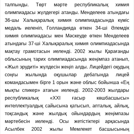
талпынды. Төрт мәрте республикалық химия
олимпиадасы жүлдегері атанды. Менделеев атындағы
36-шы Халықаралық химия олимпиадасында күміс
медаль иеленіп, Голландияда өткен 34-ші Әлемдік
химия олимпиадасы мен Мәскеуде өткен Менделеев
атындағы 37-ші Халықаралық химия олимпиадасында
мақтау грамотасын иеленді. 2002 жылы Қарағанды
облысының тарих олимпиадасында жеңімпаз атанып,
«Жыл эрудиті» жүлдесін жеңіп алды. Лицейдегі оқудың
соңғы жылында оқушылар дебатында лицей
командасымен бірге 1 орын және облыс бойынша «Ең
мықты спикер» атағын иеленді. 2002-2003 жылдары
республикалық «ХХІ ғасыр көшбасшысы»
интеллектуалдық сайысына қатысып, апталық, айлық,
тоқсандық және жылдық ойындардың жеңімпазы
мәртебесін иеленді. Осы жетістіктері арқасында
Асылбек 2002 жылы Мемлекет басшысының