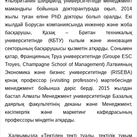
Ұлыбритания Шеффилд университетінде менеджмент
мамандығы бойынша докторантурада оқып, 2014
жылы туған еліне PhD докторы болып оралды. Екі
жылдай Борусан компаниясында инженер және жоба
басқарушы, Қазақ – Британ техникалық
университетінде (КБТУ) ғылым және инновация
секторының басқарушысы қызметін атқарды. Сонымен
қатар, Францияның Труа университетінде (Groupe ESC
Troyes, Champagne School of Management) Латвияның
Экономика және бизнес университетінде (RISEBA)
қонақ профессор («visiting professor») мәртебесінде
менеджмент бойынша дәріс берді. 2015 жылдан
бастап Алматы Менеджмент университетінде Базалық
даярлық факультетінің деканы және Менеджмент,
кәсіпкерлік және маркетинг кафедрасының
профессоры міндетін атқарды.
Халқымызда «Тектіден текті туады, тектілік тұқым