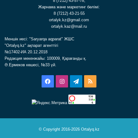
8 (7212) 43-57-78,
Жарнама және маркетинг бөлімі:
8 (7212) 43-21-55
ortalyk.kz@gmail.com
ortalyk.kaz@mail.ru
Меншік иесі: "Saryarqa aqparat" ЖШС
"Ortalyq.kz" ақпарат агенттігі
№17402-ИА 20.12.2018
Редакция мекенжайы: 100009, Қарағанды қ.
Ә.Ермеков көшесі, №33 үй.
Facebook
Instagram
Telegram
RSS
© Copyright 2016-2026 Ortalyq.kz