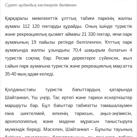
Сурет аудандық кәсіпкерлік бөлімінен
Қарқаралы мемлекеттік ұлттық табиғи паркінің жалпы
аумағы 112 120 гектарды құрайды. Оның ішінде туристік
және рекреациялық қызмет аймағы 21 330 гектар, яғни парк
аумағының 19 пайызы ретінде белгіленген. Ұлттық парк
аумағында жалпы ұзындығы 70,4 шақырым болатын 4
туристік соқпақ бар. Ресми деректерге сүйенсек, жыл
сайын парк аумағына туристік және рекреациялық мақсатта
35-40 мың адам келеді.
Қолданыстағы туристік бағыттардың қатарында
Шайтанкөл, Үш үңгір, Тас ертегі және тарихи ескерткіштер
маршруты бар. Бұл бағыттар табиғатты тамашалаумен
ғана шектелмей, өлкенің тарихын, аңыз-әңгімесін,
археологиялық және мәдени мұрасын таныстыруға
мүмкіндік береді. Мәселен, Шайтанкөл – Бұғылы тауының