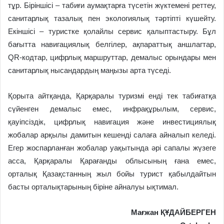
тұр. Біріншісі – табиғи аумақтарға түсетін жүктемені реттеу,
санитарлық тазалық пен экологиялық тәртіпті күшейту.
Екіншісі – туристке қолайлы сервис қалыптастыру. Бұл
бағытта навигациялық белгілер, ақпараттық аншлагтар,
QR-кодтар, цифрлық маршруттар, демалыс орындары мен
санитарлық нысандардың маңызы арта түседі.
Қорыта айтқанда, Қарқаралы туризмі енді тек табиғатқа
сүйенген демалыс емес, инфрақұрылым, сервис,
қауіпсіздік, цифрлық навигация және инвестициялық
жобалар арқылы дамитын кешенді салаға айналып келеді.
Егер жоспарланған жобалар уақытында әрі сапалы жүзеге
асса, Қарқаралы Қарағанды облысының ғана емес,
орталық Қазақстанның жыл бойы турист қабылдайтын
басты орталықтарының біріне айналуы ықтимал.
Мағжан ҚҰДАЙБЕРГЕН