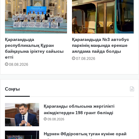
Қарағандыда
Қарағандыда №3 автобус
республикалық Құран
паркінің маңында ерекше
байқауына іріктеу сайысы
аялдама пайда болды
өтті
07.08.2026
08.08.2026
Соңғы
Қарағанды облысына жергілікті
әкімдіктерден 198 грант бөлінді
09.08.2026
Нұркен Әбдіровтың туған күніне орай