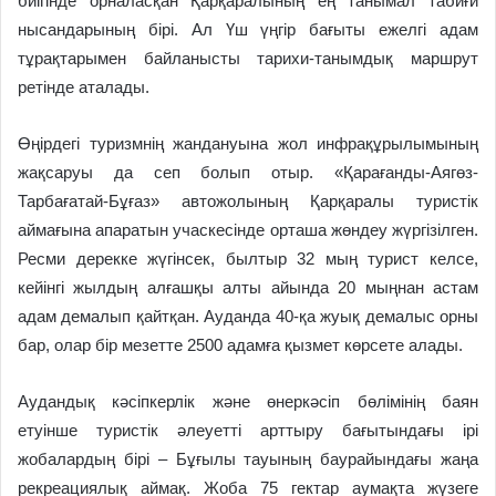
биігінде орналасқан Қарқаралының ең танымал табиғи
нысандарының бірі. Ал Үш үңгір бағыты ежелгі адам
тұрақтарымен байланысты тарихи-танымдық маршрут
ретінде аталады.
Өңірдегі туризмнің жандануына жол инфрақұрылымының
жақсаруы да сеп болып отыр. «Қарағанды-Аягөз-
Тарбағатай-Бұғаз» автожолының Қарқаралы туристік
аймағына апаратын учаскесінде орташа жөндеу жүргізілген.
Ресми дерекке жүгінсек, былтыр 32 мың турист келсе,
кейінгі жылдың алғашқы алты айында 20 мыңнан астам
адам демалып қайтқан. Ауданда 40-қа жуық демалыс орны
бар, олар бір мезетте 2500 адамға қызмет көрсете алады.
Аудандық кәсіпкерлік және өнеркәсіп бөлімінің баян
етуінше туристік әлеуетті арттыру бағытындағы ірі
жобалардың бірі – Бұғылы тауының баурайындағы жаңа
рекреациялық аймақ. Жоба 75 гектар аумақта жүзеге