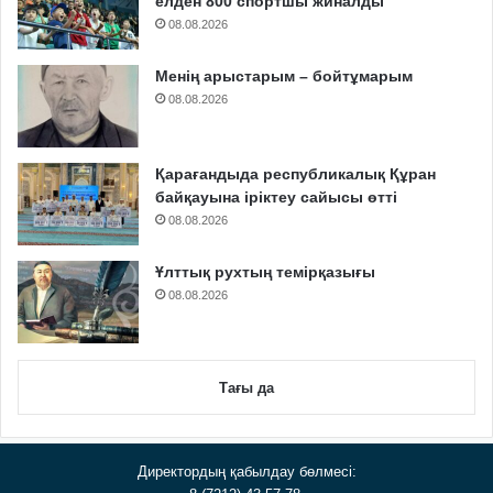
елден 800 спортшы жиналды
08.08.2026
Менің арыстарым – бойтұмарым
08.08.2026
Қарағандыда республикалық Құран
байқауына іріктеу сайысы өтті
08.08.2026
Ұлттық рухтың темірқазығы
08.08.2026
Тағы да
Директордың қабылдау бөлмесі: