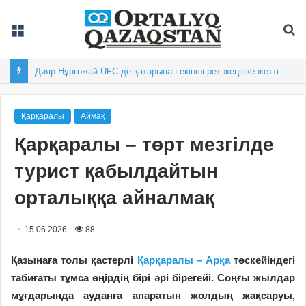
Мәзір
Із
Дияр Нұрғожай UFC-де қатарынан екінші рет жеңіске жетті
Қарқаралы
Аймақ
Қарқаралы – төрт мезгілде
турист қабылдайтын
орталыққа айналмақ
15.06.2026
88
Қазынаға толы қастерлі
Қарқаралы – Арқа
төскейіндегі
табиғаты тұмса өңірдің бірі әрі бірегейі. Соңғы жылдар
мұғдарында ауданға апаратын жолдың жақсаруы,