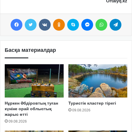
Ortalyq.kz
Facebook
Twitter
VKontakte
Odnoklassniki
Skype
Messenger
WhatsApp
Telegram
Басқа материалдар
Нұркен Әбдіровтың туған
Туристік кластер тірегі
күніне орай облыстық
09.08.2026
жарыс өтті
09.08.2026