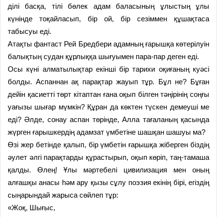
ділі басқа, тілі бөлек адам баласының ұлыстың ұлы
күнінде тоқайласып, бір ой, бір сезіммен құшақтаса
табысуы еді.
Атақты фантаст Рей Бредбери адамның ғарышқа көтерілуін
балықтың судан құрлыққа шығуымен пара-пар деген еді.
Осы күні алматылықтар екінші бір тарихи оқиғаның куәсі
болды. Аспаннан ақ парақтар жауып тұр. Бұл не? Бұған
дейін қасиетті төрт кітаптан ғана оқып білген тәңірінің соңғы
уағызы шығар мүмкін? Құран да көктен түскен демеуші ме
еді? Әлде, сонау аспан төрінде, Алла тағаланың қасында
жүрген ғарышкердің адамзат үмбетіне шашқан шашуы ма?
Өзі жер бетінде қалып, бір үмбетін ғарышқа жіберген біздің
әулет әлгі парақтарды құрастырып, оқып көріп, таң-тамаша
қалды. Өлең! Ұлы мәртебелі цивилизация мен оның
алғашқы анасы һәм ару қызы сұлу поэзия екінің бірі, егіздің
сыңарындай жарыса сөйлеп тұр:
«Жоқ, Шығыс,