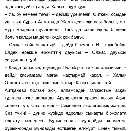
одағының үйінің алды. Халық – құж-құж.
– Уа, бұ немене тағы? – дейміз үрейленіп. Өйткені, осыдан
үш жыл бұрын Алматыда Желтоқсан оқиғасы болып, ел-
жұрт ұлардай шулаған-ды. Тағы да соған ұқсас бірдеңе
болып қалды ма деген күдік қой баяғы.
– Олжас сөйлеп жатыр! – дейді біреулер. Өзі көрінбейді.
Елден ерекше ер-жігіттің дауысы – Олжас дауысы
саңқылдап тұр!
– Қайда барасың, өңмеңдеп! Бәрібір ішке кіре алмайсың! –
дейді қасымдағы маған жақтырмай қарап. – Халық
Олжасты сыртқа шақырып жатыр. Қазір шығады ғой…
Айтқандай болған жоқ, алпамсадай Олжастың асқақ
тұлғасы көзге шалынды. Аруақ қонған арқасы қозып, Ақын
сөйлеп тұр. Сөз төркіні – Семейдегі экологиялық жағдай.
Сөз түйіні – дүние жүзінде ядролық сынақты біржолата
тоқтату мәселесі. Бұрын-сонды мұндайды көрмеген,
бұрын-сонды мұндайды естімеген ел-жұрт ішінен тынып,