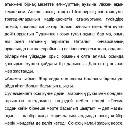
аты-жөні бір-ақ мезетте ел-жұрттың аузына іліккен ақын
кемде-кем. Ағылшынның атақты Шекспирінің өзі атышулы
трагедияларының қадір-қасиетін ата-жұртына түсіндіре
алмай, сахнада өзі актер болып ойнаған екен. Әлі күнге
дейін орыстың Пушкиннен озып туған ақыны бар ма, оның
өзі әйел затының перизаты Наталья Гончарованың
арқасында патша сарайының есігінен әзер сығалап, ордалы
ойларымен ұйқыдан орыс орманын оята алмай, осында
қаңғырып жүрген қайдағы бір дарынсыз Дантестің оғынан
жер жастанды.
«Адамға табын, Жер енді» сол жылы бас-аяғы бір-екі үш
айда кітап болып басылып шықты.
Сүлейменовті осы күнге дейін Гагариннің рухы мен сондағы
ғарыштық жылдамдық тәңірідей жебеп келеді. «Поэма
содан кейін бірнеше мәрте басылып шықты», – деп жазды
ақын, – «әрбір жаңа жарияланым алдында оның кейбір
жерін жөндегім де келіп кетеді. Сонсоң қалай жарық көрсе,