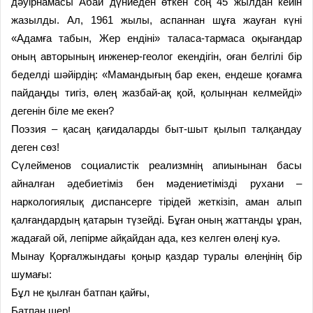
дәуірнамасы Абай дүниеден өткен соң 45 жылдан кейін
жазылды. Ал, 1961 жылы, аспаннан шұға жауған күні
«Адамға табын, Жер ендіні» таласа-тармаса оқығандар
оның авторының инженер-геолог екендігін, оған белгілі бір
беделді шәйірдің: «Мамандығың бар екен, ендеше қоғамға
пайдаңды тигіз, өлең жазбай-ақ қой, қолыңнан келмейді»
дегенін біле ме екен?
Поэзия – қасаң қағидаларды быт-шыт қылып талқандау
деген сөз!
Сүлейменов социалистік реализмнің апиынынан басы
айналған әдебиетіміз бен мәдениетімізді рухани –
наркологиялық диспансерге тірідей жеткізіп, аман алып
қалғандардың қатарын түзейді. Бұған оның жаттанды ұран,
жадағай ой, лепірме айқайдан ада, кез келген өлеңі куә.
Мынау Қорғалжындағы қоңыр қаздар туралы өлеңінің бір
шумағы:
Бұл не қылған батпан қайғы,
Батпан шер!