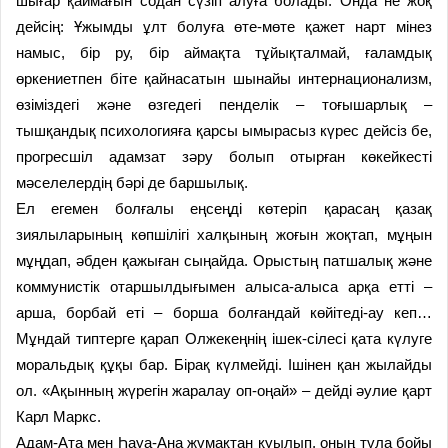
шығар қаймағын содан сүзіп алуға болады. Онда не жоқ
дейсің: Ұжымды ұлт болуға өте-мөте қажет нарт мінез
намыс, бір ру, бір аймақта тұйықталмай, ғаламдық
өркениетпен біте қайнасатын шынайы интернационализм,
өзіміздегі және өзгедегі пенделік – тоғышарлық –
тышқандық психологияға қарсы ымырасыз күрес дейсіз бе,
прогресшіл адамзат зәру болып отырған көкейкесті
мәселелердің бәрі де баршылық.
Ел егемен болғалы еңсеңді көтеріп қарасаң қазақ
зиялыларының көпшілігі халқының жоғын жоқтап, мұңын
мұңдап, әбден қажыған сыңайда. Орыстың патшалық және
коммунистік отаршылдығымен алыса-алыса арқа етті –
арша, борбай еті – борша болғандай көйітеді-ау кеп…
Мұндай типтерге қарап Олжекеңнің ішек-сілесі қата күлуге
моральдық құқы бар. Бірақ күлмейді. Ішінен қан жылайды
ол. «Ақынның жүрегін жаралау оп-оңай» – дейді әулие қарт
Карл Маркс.
Адам-Ата мен Һауа-Ана жұмақтан қуылып, оның тұла бойы