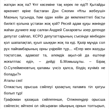
жатқан жоқ па? Ұлт көсеміне тақ керек пе еді?! Қытайды
өркениет өріне бастаған Дэн Сяопин «Ұлы жебеуші»
Маоның тұсында, һәм одан кейін де мемлекеттегі басты
билікті қолына ұстаған жоқ қой? Ресей адам құқы жөнінде
жаһан дүниеге жар салған Андрей Сахаровты әзер дегенде
депутат сайлап, КСРО депутаттарының съезінде мінбеден
қол шапалақтап, қуып шыққан жоқ па еді. Қазір мұнда сол
рух пайғамбарының орны үңірейіп тұр… «Егер мен жазуды
тоқтатсам, адамзат та, әлемдік ақыл-ой да ештеңе
жоғалтпас еді», – дейді Б.Момышұлы. – Бірақ
О.Сүлейменовтың қаламы үнсіз қалса, біздің күніміз не
болады?»
Аталы сөз!
Олжастың орысша сөйлеуі қазақтың ғаламға тіл қатуы
болып тұр!
Графоман қазақша сөйлегенше, Олжекеңдер орысша
сөйлесін; өйткені ол ойсыраған ойыңның орнын толтырып,