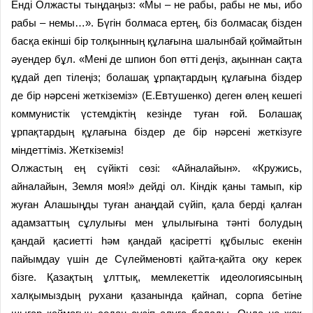
Енді Олжасты тыңдаңыз: «Мы – не рабы, рабы не мы, ибо
рабы – немы…». Бүгін болмаса ертең, біз болмасақ бізден
басқа екінші бір толқынның құлағына шалынбай қоймайтын
әуендер бұл. «Мені де шпион боп өтті деңіз, ақыннан сақта
құдай деп тілеңіз; болашақ ұрпақтардың құлағына біздер
де бір нәрсені жеткіземіз» (Е.Евтушенко) деген өлең кешегі
коммунистік үстемдіктің кезінде туған ғой. Болашақ
ұрпақтардың құлағына біздер де бір нәрсені жеткізуге
міндеттіміз. Жеткіземіз!
Олжастың ең сүйікті сөзі: «Айналайын». «Кружись,
айналайын, Земля моя!» дейді ол. Кіндік қаны тамып, кір
жуған Алашыңды туған анаңдай сүйіп, қала берді қалған
адамзаттың сұлулығы мен ұлылығына тәнті болудың
қандай қасиетті һәм қандай қасіретті құбылыс екенін
пайымдау үшін де Сүлейменов­ті қайта-қайта оқу керек
бізге. Қазақтың ұлттық, мемлекеттік идеологиясының
халқымыздың рухани қазанында қайнап, сорпа бетіне