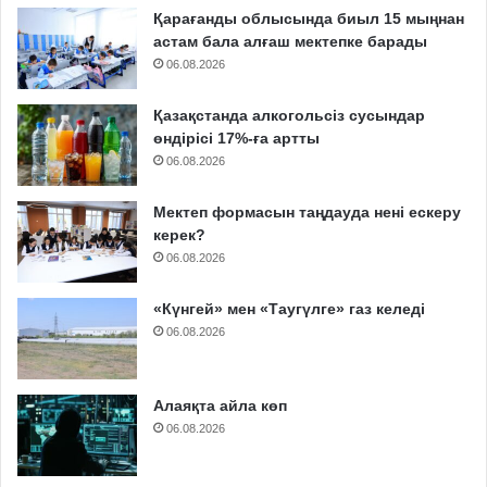
Қарағанды облысында биыл 15 мыңнан
астам бала алғаш мектепке барады
06.08.2026
Қазақстанда алкогольсіз сусындар
өндірісі 17%-ға артты
06.08.2026
Мектеп формасын таңдауда нені ескеру
керек?
06.08.2026
«Күнгей» мен «Таугүлге» газ келеді
06.08.2026
Алаяқта айла көп
06.08.2026