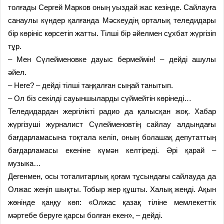
толғады Сергей Марков оның уыздай жас кезінде. Сайлауға
санаулы күндер қалғанда Мәскеудің орталық теледидары
бір көрініс көрсетіп жатты. Тілші бір әйелмен сұхбат жүргізіп
тұр.
– Мен Сүлейменовке дауыс бермеймін! – дейді ашулы
әйел.
– Неге? – дейді тілші таңқалған сыңай танытып.
– Ол біз секілді сауыншыларды сүймейтін көрінеді…
Теледидардан жергілікті радио да қалысқан жоқ. Хабар
жүргізуші журналист Сүлейменовтің сайлау алдындағы
бағдарламасына тоқтала келіп, оның болашақ депутаттың
бағдарламасы екеніне күмән келтіреді. Әрі қарай –
музыка…
Дегенмен, осы тоталитарлық қоғам тұсындағы сайлауда да
Олжас жеңіп шықты. Тобыр жер құшты. Халық жеңді. Ақын
жөнінде қаңқу көп: «Олжас қазақ тіліне мемлекеттік
мәртебе беруге қарсы болған екен», – дейді.