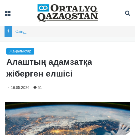
Мәзір
Із
Өзіндік өрнегі бар өлке
Жаңалықтар
Алаштың адамзатқа
жіберген елшісі
16.05.2026
51