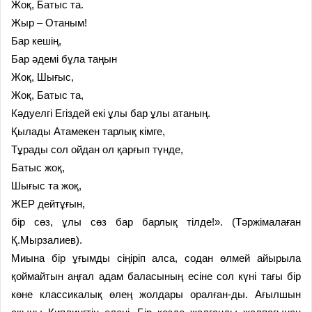
Жоқ, Батыс та.
Жыр – Отаным!
Бар кешің,
Бар әдемі бұла таңын
Жоқ, Шығыс,
Жоқ, Батыс та,
Кәдуелгі Егіздей екі ұлы бар ұлы атаның.
Қылады Атамекен тарлық кімге,
Тұрады сол ойдан ол қарғып түнде,
Батыс жоқ,
Шығыс та жоқ,
ЖЕР дейтұғын,
бір сөз, ұлы сөз бар барлық тілде!». (Тәржімалаған
Қ.Мырзалиев).
Миына бір ұғымды сіңіріп алса, содан өлмей айырыла
қоймайтын аңғал адам баласының есіне сол күні тағы бір
көне классикалық өлең жолдары оралған-ды. Ағылшын