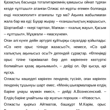
Қазақтың басында тоталитаризмнің қамшысы ойнап тұрған
кезде «ұлтшыл» атанған Олжас ел-жұрты егемен болғанда
енді «космополит» атанғалы тұр ма? Ақынға жабылмаған
жала бар ма еді: Бұқар жырау – «ханшылықтың жаршысы»,
Шортанбай – «кері тартпа», Мағжан – «халық жауы», Қасым
– «ұлтшыл», Мұқағали – «маскүнем».
Оған әлі күнге дейін әртүрлі құйтырқы сауалдар қойылады:
«Сіз неге орыс тілінде жазасыз?», немесе, «Сіз қай
халықтың ақынысыз осы?» дегендей сұрақтар. «Өлеңімді
орыс тіліне тәржімалап бер деп көрінгенге көзтүрткі
болмайтын қазақ ақынымын!», – дейді ол. Әрі қысқа, әрі
нұсқа.
Олжасты көшедегі көрінген пенденің түсініп, оған көрінген
пенденің тұшынуы шарт емес. «Менің шығармаларым елдің
бәріне ұнауы мүмкін емес», – дейді А.Вознесенский. –
Елдің бәріне ұнайтыны кір жуатын порошок – «Новость».
Олжасты қырғыз Айтматов, башқұрт М.Кәрім, орыс