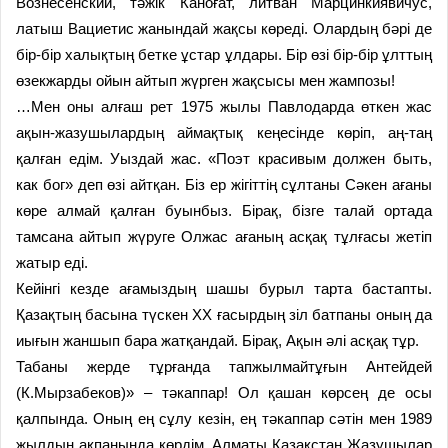
Вознесенский, тәжік Каноғат, литван Марцинкиявичус,
латыш Вациетис жанындай жақсы көреді. Олардың бәрі де
бір-бір халықтың бетке ұстар ұлдары. Бір өзі бір-бір ұлттың
өзекжарды ойын айтып жүрген жақсысы мен жампозы!
…Мен оны алғаш рет 1975 жылы Павлодарда өткен жас
ақын-жазушылардың аймақтық кеңесінде көріп, аң-таң
қалған едім. Уыздай жас. «Поэт красивым должен быть,
как бог» деп өзі айтқан. Біз ер жігіттің сұлтаны Сәкен ағаны
көре алмай қалған буынбыз. Бірақ, бізге талай ортада
тамсана айтып жүруге Олжас ағаның асқақ тұлғасы жетіп
жатыр еді.
Кейінгі кезде ағамыздың шашы бурыл тарта бастапты.
Қазақтың басына түскен ХХ ғасырдың зіл батпаны оның да
иығын жаншып бара жатқандай. Бірақ, Ақын әлі асқақ тұр.
Табаны жерде тұрғанда тапжылмайтұғын Антейдей
(К.Мырзабеков)» – тәкаппар! Ол қашан көрсең де осы
қалпында. Оның ең сұлу кезін, ең тәкаппар сәтін мен 1989
жылдың ақпанында көрдім. Алматы Қазақстан Жазушылар