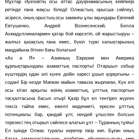
Мұхтар Әуезовтің осы аттас дәуірнамасының кейіпкері
ретінде ғана жақсы біледі! Олжастың орысша сөйлеуі,
әсіресе, оның орыстың осы заманғы ұлы ақындары Евгений
Евтушенко, Андрей Вознесенский, Белла
Ахмадуллиналармен қатар бой көрсетіп, ой жарыстыруы –
жалғыз қазақтың ғана емес, бүкіл түркі халықтарының
маңдайына біткен бағы болатын!
«Аз и Я» – Азияның Евразия мен Америка
құрлықтарындағы азаматтық паспорты! Отаршыл озбыр
күштердің одан әлі күнге дейін зәресі ұшып қорқатыны –
содан! Бір кезде Мағжан майын тамыза жырлаған, Күн елі
осы кітап арқылы өзінің азаматтық, ұлттық паспортын
төсқалтасына басып отыр! Қазір бұл ел тентіреп жүрген
тексіз тайпа емес, ежелгі мәдениеті, ересен ұлттық
потенциалы бар, қандай ұлт, нендей ұлыспен болсын
терезесі тең отырып сөйлесе алатын ұлт – Тұранның тұяғы!
Ел ішінде Олжас туралы керегер пікір көп. Бұған оның
басқа замандастарынан алабөтен айырмашылығы мен