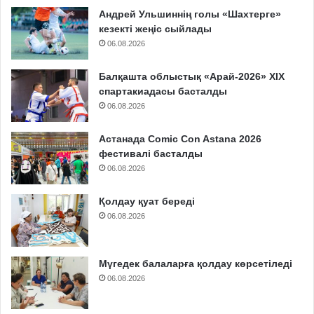
Андрей Ульшиннің голы «Шахтерге»
кезекті жеңіс сыйлады
06.08.2026
Балқашта облыстық «Арай-2026» XIX
спартакиадасы басталды
06.08.2026
Астанада Comic Con Astana 2026
фестивалі басталды
06.08.2026
Қолдау қуат береді
06.08.2026
Мүгедек балаларға қолдау көрсетіледі
06.08.2026