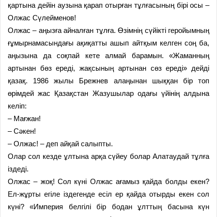
қартына дейін аузына қарап отырған тұлғасының бірі осы –
Олжас Сүлейменов!
Олжас – аңызға айналған тұлға. Өзімнің сүйікті геройымның
ғұмырнамасындағы ақиқатты ашып айтқым келген соң ба,
аңызына да соқпай кете алмай барамын. «Жаманның
артынан бөз ереді, жақсының артынан сөз ереді» дейді
қазақ. 1986 жылы Брежнев алаңынан шыққан бір топ
өрімдей жас Қазақстан Жазушылар одағы үйінің алдына
келіп:
– Мағжан!
– Сәкен!
– Олжас! – деп айқай салыпты.
Олар сол кезде ұлтына арқа сүйеу болар Алатаудай тұлға
іздеді.
Олжас – жоқ! Сол күні Олжас ағамыз қайда болды екен?
Ел-жұрты егіле іздегенде есіл ер қайда отырды екен сол
күні? «Империя белгілі бір бодан ұлттың басына күн