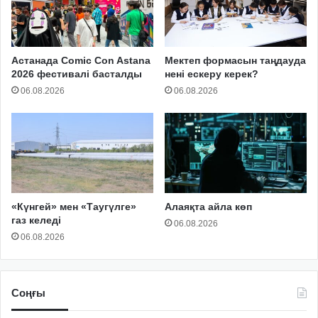
Астанада Comic Con Astana
Мектеп формасын таңдауда
2026 фестивалі басталды
нені ескеру керек?
06.08.2026
06.08.2026
«Күнгей» мен «Таугүлге»
Алаяқта айла көп
газ келеді
06.08.2026
06.08.2026
Соңғы