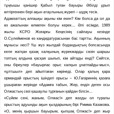
тұңғышы қанішер Қабыл туған бауыры Әбілді ұрып
өлтіргеннен бері ақын атаулының жүрегі – шұрқ тесік.
Адамзаттың алғашқы ақыны кім екен? Кім болса да ол да
өз ажалынан өлмеген болуы керек… Әлі есімде, 1989
жылы КСРО Жоғарғы Кеңесінің сайлауы кезінде
О.Сүлейменов өз кандидатурасынан бас тартты. Ақынның
мұнысы несі? Үш жүз жылдай бодандықтың бопсасында
келе жатқан қазақ халқының жүрекжарды сөзін шаршы
топтың алдына қасқая шығып, кім айтады енді? Сөйтсе,
оны біреулер «бауырлас орыс халқын ұнатпайды-мыс»,
«ұлтшыл» деп айыптаған көрінеді. Олар қалың қара
ормандай орыстың ішіндегі орысы – Ю.Гагариннің қазаға
ұшыраған жерінде «Адамға табын, Жер, енді» деген осы
Олжастың сөзі қашаулы тұрғанын қайдан білсін…
«Сүйем сені, жаным, Олжас!» деп жазды ол туралы
орыстың адуынды ақын қыздарының бірі Римма Казакова.
«О, менің қыршын бауырым, қыпшақ Олжас!» деп жыр