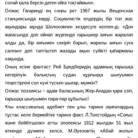
солай қала берсін деген ойға тоқтаймын».
Олжас Гагаринді ең соңғы рет 1967 жылы Вещенская
станциясында көрді. Социалистік елдердің бір топ жас
ақындары мұнда Шолоховпен кездесуге келген-ді. «Дон
жағасында доп ойнап жүргенде ғарышкер аяғын жаралап
алды да, бір аяғымен секіріп барып, жаралы аяғын суға
салған» деп тәптіштеп жазады ақын сүйікті қаһарманы
хақында.
Оның есіне фантаст Рей Бредберидің адамның ғарышқа
көтерілуін балықтың судан құрлыққа шығуымен
теңестіргені сол күні түскен шығар, мүмкін?
Олжас поэзиясы – адам баласының Жер-Анадан қара үзіп,
ғарышқа шығуымен пара-пар құбылыс!
Ұлы классикалық әдебиет пен ұлы тарихи оқиғалардың
тұстас келе бермейтіні тарихи факт. Л.Толстойдың «Соғыс
және бейбітшілік» атты эпопеясы 1812 жылдан 51 жыл
өткенде дүниеге келсе, М.Әуезовтің «Абай жолы»