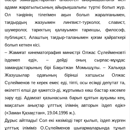
адами жаратылысының айырықшалығы түрткі болып жүр.
Ол тәңірінің тілегімен ақын болып жаралғанымен,
тағдырдың жазуымен лингвист-турколог, славист,
шумеролог, тарихтың қалауымен тарихшы, философ,
публицист, Алаштың тағдыр-таланымен қоғам қайраткері
болып кеткен кісі.
– Жамиғат кинематография министрі Олжас Сүлейменовті
іздемеп еді», – дейді оның сырлас-мұңдас
замандастарының бірі Бақытжан Момышұлы. – Халыққа
Жазушылар одағының бірінші хатшысы Олжас
Сүлейменов те керек емес еді, тіпті, осы есімді депутат та,
өкілетті елші де қажетсіз-ді, жұртымыз көш бастар көсемге
зәру еді. Адамзат қазынасына барып құятын ауқымы кең,
мақсатын анықтар ұлттық ілімнің авторын іздеп едік»
(«Заман Қазақстан», 19.04.1996 ж.).
Дұрыс айтпады! Сол екі көзімізді төрт қылып, іздеп жүрген
ұлттық іліміміз О.Сүлейменов шығармаларында тұнып