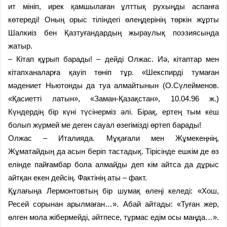
ит мініп, ирек қамшылаған ұлттық рухыңды аспанға
көтереді! Оның орыс тіліндегі өлеңдерінің төркін жұрты
Шалкиіз бен Қазтуғандардың жыраулық поэзиясында
жатыр.
– Кітап құрып барады! – дейді Олжас. Иә, кітаптар мен
кітапханаларға қауіп төніп тұр. «Шекспирді тумаған
мәдениет Ньютонды да туа алмайтынын (О.Сүлейменов.
«Қасиетті латын», «Заман-Қазақстан», 10.04.96 ж.)
Күндердің бір күні түсінерміз әлі. Бірақ, ертең тым кеш
болып жүрмей ме деген сауал өзегімізді өртеп барады!
Олжас – Италияда. Мұқағали мен Жұмекеңнің,
Жұматайдың да асын беріп тастадық. Тірісінде ешкім де өз
елінде пайғамбар бола алмайды деп кім айтса да дұрыс
айтқан екен дейсің. Фактінің аты – факт.
Құлағыңа Лермонтовтың бір шумақ өлеңі келеді: «Хош,
Ресей сорынан арылмаған…». Абай айтады: «Туған жер,
өлген мола жібермейді, әйтпесе, тұрмас едім осы маңда…».