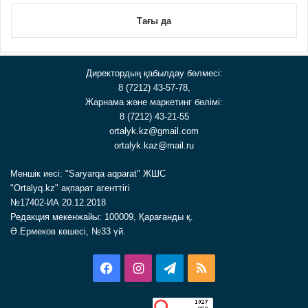
Тағы да
Директордың қабылдау бөлмесі:
8 (7212) 43-57-78,
Жарнама және маркетинг бөлімі:
8 (7212) 43-21-55
ortalyk.kz@gmail.com
ortalyk.kaz@mail.ru
Меншік иесі: "Saryarqa aqparat" ЖШС
"Ortalyq.kz" ақпарат агенттігі
№17402-ИА 20.12.2018
Редакция мекенжайы: 100009, Қарағанды қ.
Ә.Ермеков көшесі, №33 үй.
Facebook
Instagram
Telegram
RSS