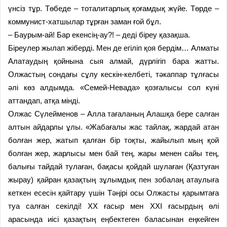
үнсіз тұр. Төбеде – тоталитарлық қоғамдық жүйе. Төрде –
коммунист-хатшылар тұрған заман ғой бұл.
– Баурым-ай! Бар екенсің-ау?! – деді біреу қазақша.
Біреулер жылап жіберді. Мен де егіліп қоя бердім… Алматы
Алатаудың қойнына сыя алмай, дүрлігіп бара жатты.
Олжастың сондағы сұлу кескін-келбеті, тәкаппар тұлғасы
әлі көз алдымда. «Семей-Невада» қозғалысы сол күні
аттандап, атқа мінді.
Олжас Сүлейменов – Алла тағаланың Алашқа бере салған
алтын айдарлы ұлы. «Жабағалы жас тайлақ, жардай атан
болған жер, жатып қалған бір тоқты, жайылып мың қой
болған жер, жарлысы мен бай тең, жары менен сайы тең,
балығы тайдай тулаған, бақасы қойдай шулаған (Қазтуған
жырау) қайран қазақтың зұлымдық пен зобалаң атаулыға
кеткен есесін қайтару үшін Тәңірі осы Олжасты қарымтаға
туа салған секілді! ХХ ғасыр мен ХХІ ғасырдың өлі
арасында иісі қазақтың еңбектеген баласынан еңкейген