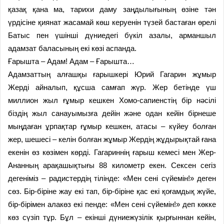
қазақ қана ма, тарихи даму заңдылығының өзіне тән
үрдісіне қиянат жасамай көш керуенін түзей бастаған өрелі
Батыс пен үшінші дүниедегі бүкіл азалы, арманшыл
адамзат баласының екі көзі аспанда.
Ғарышта – Адам! Адам – Ғарышта…
Адамзаттың алғашқы ғарышкері Юрий Гагарин жұмыр
Жерді айналып, құсша самғап жүр. Жер бетінде үш
миллион жыл ғұмыр кешкен Хомо-сапиенстің бір нәсілі
біздің жыл санауымызға дейін және одан кейін бірнеше
мыңдаған ұрпақтар ғұмыр кешкен, атасы – күйеу болған
жер, шешесі – келін болған жұмыр Жердің жұдырықтай ғана
екенін өз көзімен көрді. Гагариннің ғарыш кемесі мен Жер-
Ананның арақашықтығы 88 километр екен. Сексен сегіз
дегеніміз – радистердің тілінде: «Мен сені сүйемін!» деген
сөз. Бір-біріне жау екі тап, бір-біріне қас екі қоғамдық жүйе,
бір-бірімен алакөз екі пенде: «Мен сені сүйемін!» деп көкке
көз сүзіп тұр. Бұл – екінші дүниежүзілік қырғыннан кейін,