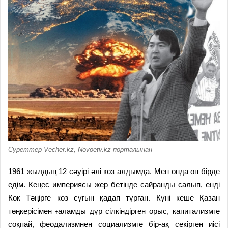
Суреттер Vecher.kz, Novoetv.kz порталынан
1961 жылдың 12 сәуірі әлі көз алдымда. Мен онда он бірде
едім. Кеңес империясы жер бетінде сайранды салып, енді
Көк Тәңірге көз сұғын қадап тұрған. Күні кеше Қазан
төңкерісімен ғаламды дүр сілкіндірген орыс, капитализмге
соқпай, феодализмнен социализмге бір-ақ секірген иісі