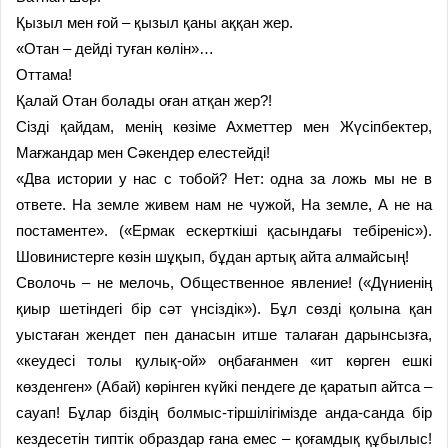
Қызыл мен ғой – қызыл қаны аққан жер.
«Отан – дейді туған көлін»…
Оттама!
Қалай Отан болады оған атқан жер?!
Сізді қайдам, менің көзіме Ахметтер мен Жүсіпбектер,
Мағжандар мен Сәкендер елестейді!
«Два истории у нас с тобой? Нет: одна за ложь мы не в
ответе. На земле живем нам не чужой, На земле, А не на
постаменте». («Ермак ескерткіші қасындағы тебіреніс»).
Шовинистерге көзін шұқып, бұдан артық айта алмайсың!
Сволочь – не мелочь, Общественное явление! («Дүниенің
қиыр шетіндегі бір сәт үнсіздік»). Бұл сөзді қолына қан
уыстаған жендет пен данасын итше талаған дарынсызға,
«кеудесі толы қулық-ой» оңбағанмен «ит көрген ешкі
көзденген» (Абай) көрінген күйкі пендеге де қаратып айтса –
сауап! Бұлар біздің болмыс-тіршілігімізде анда-санда бір
кездесетін типтік образдар ғана емес – қоғамдық құбылыс!