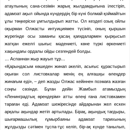
атаулының сана-сезімін жарық жылдамдығына ілестіріп,
адамзат ақыл ойында күндердің бір күні болмай қоймайтын
ұлы төңкеріске ұмтылдырып жатты. Ол кездегі озық ойлы
оқырман Олжасты интуициямен түсініп, оның қыршын
жүрегінде осы заманғы қасаң қағидалармен қырқысып
жатқан ежелгі шығыс мәдениеті, көне түркі өркениеті
хақындағы ордалы ойды сезгендей болды.
… Аспаннан жыр жауып тұр…
«Қарындасым көшеден жинап әкеліп, асығыс құрастырып
оқыған сол листовкалар менің ең алғашқы өлеңдер
жинағым еді», – деп жазды Олжас кейіннен поэмаға жазған
соңғы сөзінде. Бұған дейін Жамбыл атамыздың
«Ленинградтық өрендерім» атты өлеңі ғана листовкамен
тараған еді. Адамзат шежіресінде айдарынан жел ескен
арқалы ақындар жетіп артылады. Бірақ, ақындық тағдыры,
шығармашылық ғұмырбаяны адамзат тарихының
жұлдызды сәтімен тұспа-тұс келіп, бір-ақ күнде танылып,