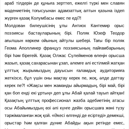
араб тілдерін де құныға зерттеп, ежелгі түркі мен славян
мәдениетінің тоғысуынан адамзаттық алтын қазына іздеп
жүрген қазақ Колумбасы емес пе еді?!
Молдован билеушісінің ұлы Антиох Кантемир орыс
поэзиясы бастауларының бірі. Поляк Юзеф Теодор
ағылшын көркем ойының айтулы шебері. Тағы бір поляк
Геома Аполлинер француз поэзиясының пайғамбарының
бірі һәм бірегейі. Қазақ Олжас Сүлейменов өлеңін орысша
жазып, қазақ сахарасынан ұзап, әлемге әлі естілмей жатқан
ұлттық жырымыздың дауысын ғаламдық аудиторияға
жеткізсе, бұл үшін оны мақтау керек пе, жоқ, әлде даттау
керек пе?! «Жақсы мен жаманды айырмадың, бірі май, бірі
қан боп енді екі ұртың» деп ұлы Абай қалай тауып айтқан!
Қазақтың ұлттық профессионал жазба әдебиетінің атасы
осы Абайымыздың өзі әлі күнге дейін орысшаға жөні түзу
тәржімаланған жоқ қой. «Әкесі өлгенді де есіртеді» демекші,
орыстар һәм қалған дүние Абайды ақын ретінде емес,