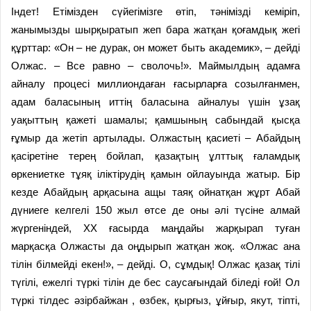
Індет! Етімізден сүйегімізге өтіп, тәнімізді кеміріп,
жанымызды шырқыратып жеп бара жатқан қоғамдық жегі
құрттар: «Он – не дурак, он может быть академик», – дейді
Олжас. – Все равно – сволочь!». Маймылдың адамға
айналу процесі миллиондаған ғасырларға созылғанмен,
адам баласының иттің баласына айналуы үшін ұзақ
уақыттың қажеті шамалы; қамшының сабындай қысқа
ғұмыр да жетіп артылады. Олжастың қасиеті – Абайдың
қасіретіне терең бойлап, қазақтың ұлттық ғаламдық
өркениетке тұяқ іліктірудің қамын ойлауында жатыр. Бір
кезде Абайдың арқасына ащы таяқ ойнатқан жұрт Абай
дүниеге келгелі 150 жыл өтсе де оны әлі түсіне алмай
жүргеніндей, ХХ ғасырда маңдайы жарқырап туған
марқасқа Олжасты да оңдырып жатқан жоқ. «Олжас ана
тілін білмейді екен!», – дейді. О, сұмдық! Олжас қазақ тілі
түгілі, ежелгі түркі тілін де бес саусағындай біледі ғой! Ол
түркі тілдес әзірбайжан , өзбек, қырғыз, ұйғыр, якут, тіпті,