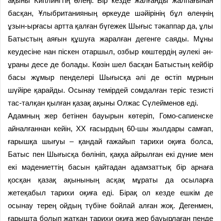
ақыны Киплингтің өлеңі. Бір кезде жалғанды жалпағынан
басқан, Ұлыбританияның өркеуде шәйірінің бұл өлеңнің
ұзын-ырғасы артта қалған бүгежек Шығыс тәкаппар да, ұлы
Батыстың аяғын құшуға жаралған дегенге саяды. Мұны
кеудесіне нан піскен отаршыл, озбыр көштердің әулекі ән-
ұраны десе де болады. Көзін шел басқан Батыстың кейбір
басы жұмыр пенделері Шығысқа әлі де өстіп мұрнын
шүйіре қарайды. Осынау темірдей сомдалған теріс тезисті
тас-талқан қылған қазақ ақыны Олжас Сүлейменов еді.
Адамның жер бетінен бауырын көтеріп, Гомо-сапиенске
айналғаннан кейін, ХХ ғасырдың 60-шы жылдары самғап,
ғарышқа шығуы – қандай ғажайып тарихи оқиға болса,
Батыс пен Шығысқа бөлініп, қаққа айрылған екі дүние мен
екі мәдениеттің басын қайтадан адамзаттық бір арнаға
қосқан қазақ ақынының асқақ мұраты да осыларға
жетеқабыл тарихи оқиға еді. Бірақ ол кезде ешкім де
осынау терең ойдың түбіне бойлай алған жоқ. Дегенмен,
ғарышта болып жатқан тарихи оқиға жер бауырлаған пенде