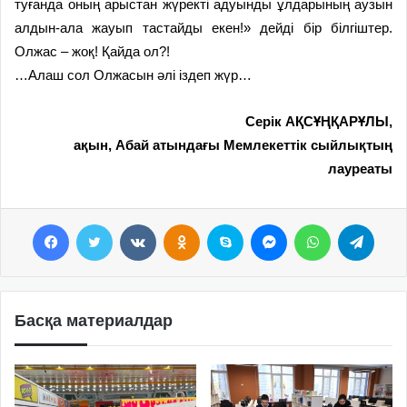
туғанда оның арыстан жүректі адуынды ұлдарының аузын
алдын-ала жауып тастайды екен!» дейді бір білгіштер.
Олжас – жоқ! Қайда ол?!
…Алаш сол Олжасын әлі іздеп жүр…
Серік АҚСҰҢҚАРҰЛЫ,
ақын, Абай атындағы Мемлекеттік сыйлықтың
лауреаты
Facebook
Twitter
VKontakte
Odnoklassniki
Skype
Messenger
WhatsApp
Telegram
Басқа материалдар