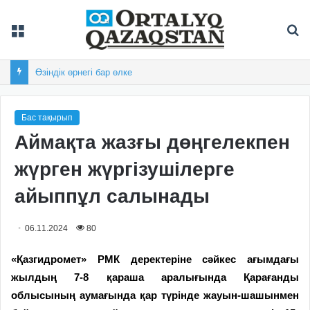
Мәзір
Із
Өзіндік өрнегі бар өлке
Бас тақырып
Аймақта жазғы дөңгелекпен
жүрген жүргізушілерге
айыппұл салынады
06.11.2024
80
«Қазгидромет» РМК деректеріне сәйкес ағымдағы
жылдың 7-8 қараша аралығында Қарағанды
облысының аумағында қар түрінде жауын-шашынмен