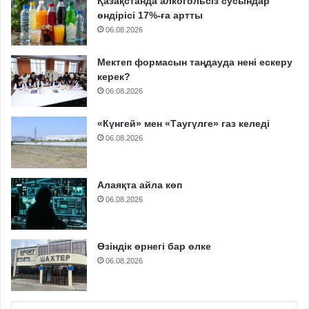
Қазақстанда алкогольсіз сусындар
өндірісі 17%-ға артты
06.08.2026
Мектеп формасын таңдауда нені ескеру
керек?
06.08.2026
«Күнгей» мен «Таугүлге» газ келеді
06.08.2026
Алаяқта айла көп
06.08.2026
Өзіндік өрнегі бар өлке
06.08.2026