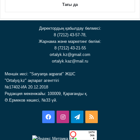
Тағы да
Директордың қабылдау бөлмесі:
8 (7212) 43-57-78,
Жарнама және маркетинг бөлімі:
8 (7212) 43-21-55
ortalyk.kz@gmail.com
ortalyk.kaz@mail.ru
Меншік иесі: "Saryarqa aqparat" ЖШС
"Ortalyq.kz" ақпарат агенттігі
№17402-ИА 20.12.2018
Редакция мекенжайы: 100009, Қарағанды қ.
Ә.Ермеков көшесі, №33 үй.
Facebook
Instagram
Telegram
RSS