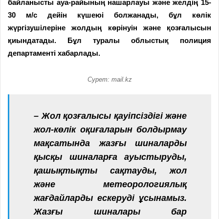
байланысты ауа-райының нашарлауы және желдің 15-
30 м/с дейін күшеюі болжанады, бұл көлік
жүргізушілеріне жолдың көрінуін және қозғалысын
қиындатады. Бұл туралы облыстық полиция
департаменті хабарлады.
Сурет: mail.kz
– Жол қозғалысы қауіпсіздігі және
жол-көлік оқиғаларын болдырмау
мақсатында жазғы шиналарды
қысқы шиналарға ауыстыруды,
қашықтықты сақтауды, жол
және метеорологиялық
жағдайларды ескеруді ұсынамыз.
Жазғы шиналары бар