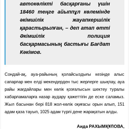
автокөлікті басқарғаны үшін
18460 теңге айыппұл көлемінде
әкімшілік жауапкершілік
қарастырылған, – деп атап өтті
Әкімшілік полиция
басқармасының бастығы Бағдат
Кәкімов.
Сондай-ақ, ауа-райының қолайсыздығы кезінде алыс
сапарлар мен елді мекендерден тыс жерлерге шықпау, ауа
райы жағдайлары мен көлік қозғалысын шектеу туралы
хабарламаларға назар аудару қажеттігін де еске саламыз.
Жыл басынан бері 818 жол-көлік оқиғасы орын алып, 151
адам қаза тауып, 1025 адам түрлі дене жарақатын алды.
Аида РАХЫМҚҰЛОВА,