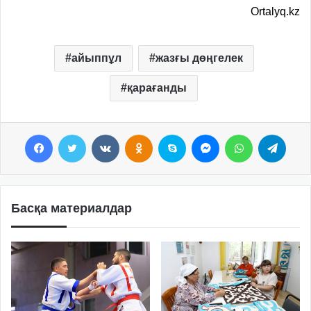
Ortalyq.kz
айыппұл
жазғы дөңгелек
қарағанды
Facebook
Twitter
VKontakte
Odnoklassniki
Skype
Messenger
WhatsApp
Telegram
Басқа материалдар