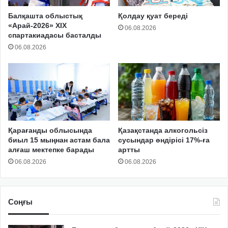
Балқашта облыстық
Қолдау қуат береді
«Арай-2026» XIX
06.08.2026
спартакиадасы басталды
06.08.2026
Қарағанды облысында
Қазақстанда алкогольсіз
биыл 15 мыңнан астам бала
сусындар өндірісі 17%-ға
алғаш мектепке барады
артты
06.08.2026
06.08.2026
Соңғы