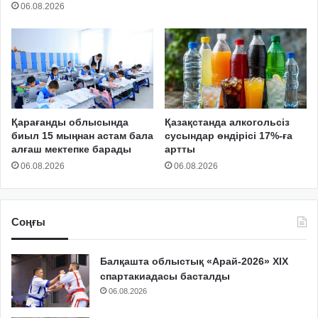
06.08.2026
Қарағанды облысында
Қазақстанда алкогольсіз
биыл 15 мыңнан астам бала
сусындар өндірісі 17%-ға
алғаш мектепке барады
артты
06.08.2026
06.08.2026
Соңғы
Балқашта облыстық «Арай-2026» XIX
спартакиадасы басталды
06.08.2026