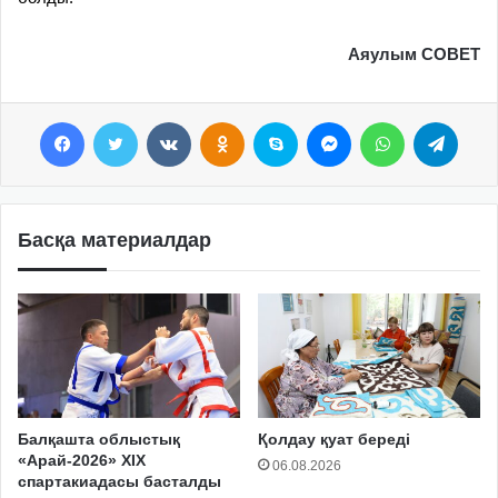
Аяулым СОВЕТ
Facebook
Twitter
VKontakte
Odnoklassniki
Skype
Messenger
WhatsApp
Telegram
Басқа материалдар
Балқашта облыстық
Қолдау қуат береді
«Арай-2026» XIX
06.08.2026
спартакиадасы басталды