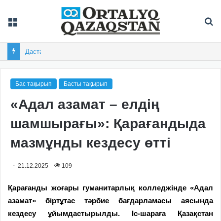
Мәзір
Із
Дастан Сатпаев Австралиядағы турнирдің үздік гол авторы атанды
Бас тақырып
Басты тақырып
«Адал азамат – елдің
шамшырағы»: Қарағандыда
мазмұнды кездесу өтті
21.12.2025
109
Қарағанды жоғары гуманитарлық колледжінде «Адал
азамат» біртұтас тәрбие бағдарламасы аясында
кездесу ұйымдастырылды.
Іс-шараға Қазақстан