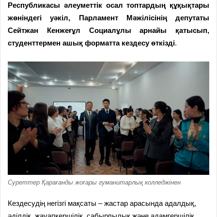
Республикасы әлеуметтік осал топтардың құқықтары
жөніндегі уәкіл, Парламент Мәжілісінің депутаты
Сейтжан Кенжеғұл Социалұлы арнайы қатысып,
студенттермен ашық форматта кездесу өткізді
.
Суреттер Қарағанды жоғары гуманитарлық колледжінен
Кездесудің негізгі мақсаты – жастар арасында адалдық,
әділдік, жауапкершілік, сабырлылық және адамгершілік