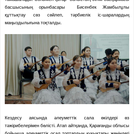
басшысының орынбасары Бисенбек Жамбылұлы
құттықтау сөз сөйлеп, тәрбиелік іс-шаралардың
маңыздылығына тоқталды.
Кездесу аясында әлеуметтік сала өкілдері өз
тәжірибелерімен бөлісті. Атап айтқанда, Қарағанды облысы
бойынша әлеуметтік осал топтардың құқықтары жөніндегі