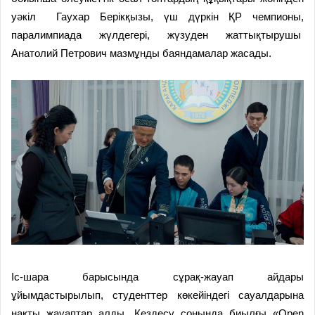
уәкіл Гаухар Берікқызы, үш дүркін ҚР чемпионы,
паралимпиада жүлдегері, жүзуден жаттықтырушы
Анатолий Петрович мазмұнды баяндамалар жасады.
Іс-шара барысында сұрақ-жауап айдары
ұйымдастырылып, студенттер көкейіндегі сауалдарына
нақты жауаптар алды. Кездесу соңында биылғы «Open