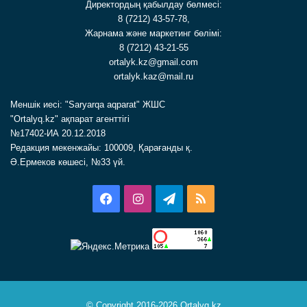
Директордың қабылдау бөлмесі:
8 (7212) 43-57-78,
Жарнама және маркетинг бөлімі:
8 (7212) 43-21-55
ortalyk.kz@gmail.com
ortalyk.kaz@mail.ru
Меншік иесі: "Saryarqa aqparat" ЖШС
"Ortalyq.kz" ақпарат агенттігі
№17402-ИА 20.12.2018
Редакция мекенжайы: 100009, Қарағанды қ.
Ә.Ермеков көшесі, №33 үй.
Facebook
Instagram
Telegram
RSS
© Copyright 2016-2026 Ortalyq.kz