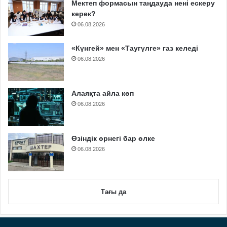
Мектеп формасын таңдауда нені ескеру
керек?
06.08.2026
«Күнгей» мен «Таугүлге» газ келеді
06.08.2026
Алаяқта айла көп
06.08.2026
Өзіндік өрнегі бар өлке
06.08.2026
Тағы да