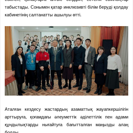
табыстады. Сонымен қатар инклюзивті білім беруді қолдау
кабинетінің салтанатты ашылуы өтті.
Аталған кездесу жастардың азаматтық жауапкершілігін
арттыруға, қоғамдағы әлеуметтік әділеттілік пен адами
құндылықтарды нығайтуға бағытталған маңызды алаң
болды.