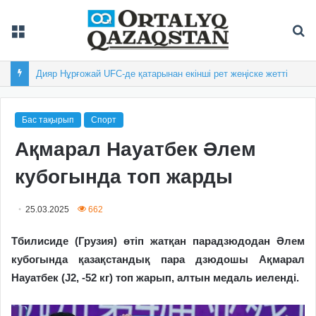
Мәзір
Із
Дияр Нұрғожай UFC-де қатарынан екінші рет жеңіске жетті
Бас тақырып
Спорт
Ақмарал Науатбек Әлем
кубогында топ жарды
25.03.2025
662
Тбилисиде (Грузия) өтіп жатқан парадзюдодан Әлем
кубогында қазақстандық пара дзюдошы Ақмарал
Науатбек (J2, -52 кг) топ жарып, алтын медаль иеленді.