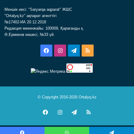
Меншік иесі: "Saryarqa aqparat" ЖШС
"Ortalyq.kz" ақпарат агенттігі
№17402-ИА 20.12.2018
Редакция мекенжайы: 100009, Қарағанды қ.
Ә.Ермеков көшесі, №33 үй.
Facebook
Instagram
Telegram
RSS
© Copyright 2016-2026 Ortalyq.kz
Facebook
Instagram
Telegram
RSS