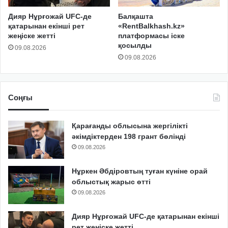
Дияр Нұрғожай UFC-де
Балқашта
қатарынан екінші рет
«RentBalkhash.kz»
жеңіске жетті
платформасы іске
қосылды
09.08.2026
09.08.2026
Соңғы
Қарағанды облысына жергілікті
әкімдіктерден 198 грант бөлінді
09.08.2026
Нұркен Әбдіровтың туған күніне орай
облыстық жарыс өтті
09.08.2026
Дияр Нұрғожай UFC-де қатарынан екінші
рет жеңіске жетті