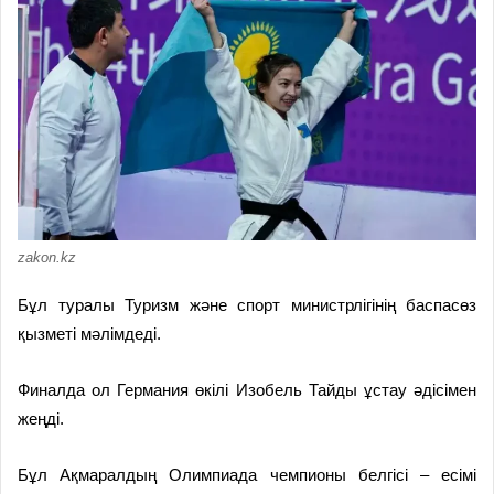
zakon.kz
Бұл туралы Туризм және спорт министрлігінің баспасөз
қызметі мәлімдеді.
Финалда ол Германия өкілі Изобель Тайды ұстау әдісімен
жеңді.
Бұл Ақмаралдың Олимпиада чемпионы белгісі – есімі