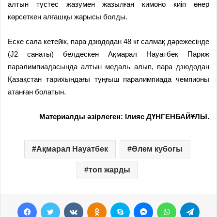
алтын түстес жазумен жазылған кимоно киіп өнер
көрсеткен алғашқы жарысы болды.
Еске сала кетейік, пара дзюдодан 48 кг салмақ дәрежесінде
(J2 санаты) белдескен Ақмарал Науатбек Париж
паралимпиадасында алтын медаль алып, пара дзюдодан
Қазақстан тарихындағы тұңғыш паралимпиада чемпионы
атанған болатын.
Материалды әзірлеген: Ілияс ДҮНГЕНБАЙҰЛЫ.
Ақмарал Науатбек
Әлем кубогы
топ жарды
Facebook
Twitter
VKontakte
Odnoklassniki
Skype
Messenger
WhatsApp
Telegram