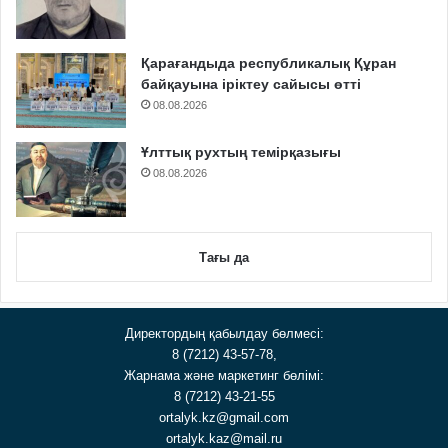
Қарағандыда республикалық Құран
байқауына іріктеу сайысы өтті
08.08.2026
Ұлттық рухтың темірқазығы
08.08.2026
Тағы да
Директордың қабылдау бөлмесі:
8 (7212) 43-57-78,
Жарнама және маркетинг бөлімі:
8 (7212) 43-21-55
ortalyk.kz@gmail.com
ortalyk.kaz@mail.ru