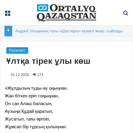
Мәзір
Із
Андрей Ульшиннің голы «Шахтерге» кезекті жеңіс сыйлады
Руханият
Ұлтқа тірек ұлы көш
01.12.2020
173
«Жұлдызың туды-ау оңыңнан,
Жан біткен еріп соңыңнан,
Он сан Алаш баласын,
Аузыңа Құдай қаратып,
Жусатып, тағы өргізіп,
Жұмсап бір тұрсың қолыңнан.