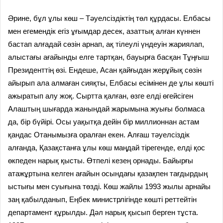
Әрине, бұл ұлы көш – Тәуелсіздіктің төл құрдасы. Елбасы
мен егемендік егіз ұғымдар десек, азаттық алған күннен
бастап алғадай сөзін арнап, ақ тілеулі үндеуін жариялап,
алыстағы ағайынды елге тартқан, бауырға басқан Тұңғыш
Президенттің өзі. Ендеше, Асан қайғыдан жерұйық сөзін
айырып ала алмаған сияқты, Елбасы есімінен де ұлы көшті
ажыратып алу жоқ. Сыртта қалған, өзге елді өгейсіген
Алаштың шығарда жанындай жарымына жуығы болмаса
да, бір бүйірі. Осы уақытқа дейін бір миллионнан астам
қандас Отанымызға оралған екен. Алғаш тәуелсіздік
алғанда, Қазақстанға ұлы көш маңдай тірегенде, елді қос
өкпеден нарық қысты. Өтпелі кезең орнады. Байырғы
атажұртына келген ағайын осындағы қазақпен тағдырдың
ыстығы мен суығына төзді. Көш жайлы 1993 жылы арнайы
заң қабылданып, Еңбек министрлігінде көшті реттейтін
департамент құрылды. Дәл нарық қысып берген тұста.