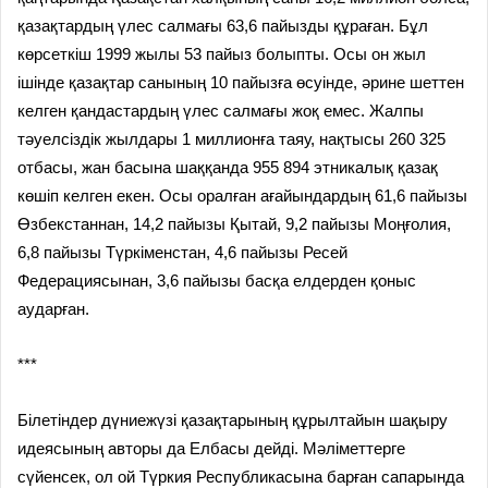
қазақтардың үлес салмағы 63,6 пайызды құраған. Бұл
көрсеткіш 1999 жылы 53 пайыз болыпты. Осы он жыл
ішінде қазақтар санының 10 пайызға өсуінде, әрине шеттен
келген қандастардың үлес салмағы жоқ емес. Жалпы
тәуелсіздік жылдары 1 миллионға таяу, нақтысы 260 325
отбасы, жан басына шаққанда 955 894 этникалық қазақ
көшіп келген екен. Осы оралған ағайындардың 61,6 пайызы
Өзбекстаннан, 14,2 пайызы Қытай, 9,2 пайызы Моңғолия,
6,8 пайызы Түркіменстан, 4,6 пайызы Ресей
Федерациясынан, 3,6 пайызы басқа елдерден қоныс
аударған.
***
Білетіндер дүниежүзі қазақтарының құрылтайын шақыру
идеясының авторы да Елбасы дейді. Мәліметтерге
сүйенсек, ол ой Түркия Республикасына барған сапарында