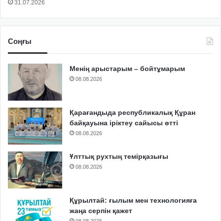
31.07.2026
Соңғы
Менің арыстарым – бойтұмарым
08.08.2026
Қарағандыда республикалық Құран
байқауына іріктеу сайысы өтті
08.08.2026
Ұлттық рухтың темірқазығы
08.08.2026
Құрылтай: ғылым мен технологияға
жаңа серпін қажет