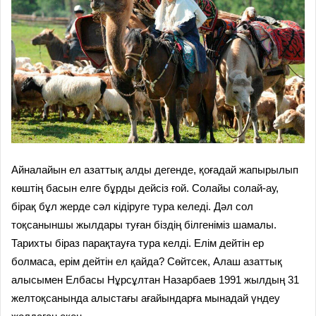
Айналайын ел азаттық алды дегенде, қоғадай жапырылып
көштің басын елге бұрды дейсіз ғой. Солайы солай-ау,
бірақ бұл жерде сәл кідіруге тура келеді. Дәл сол
тоқсаныншы жылдары туған біздің білгеніміз шамалы.
Тарихты біраз парақтауға тура келді. Елім дейтін ер
болмаса, ерім дейтін ел қайда? Сөйтсек, Алаш азаттық
алысымен Елбасы Нұрсұлтан Назарбаев 1991 жылдың 31
желтоқсанында алыстағы ағайындарға мынадай үндеу