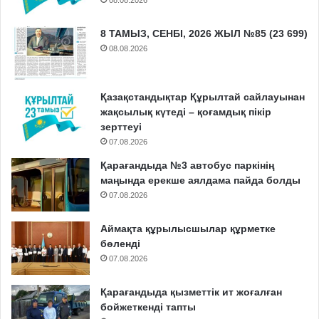
08.08.2026
8 ТАМЫЗ, СЕНБІ, 2026 ЖЫЛ №85 (23 699)
08.08.2026
Қазақстандықтар Құрылтай сайлауынан
жақсылық күтеді – қоғамдық пікір
зерттеуі
07.08.2026
Қарағандыда №3 автобус паркінің
маңында ерекше аялдама пайда болды
07.08.2026
Аймақта құрылысшылар құрметке
бөленді
07.08.2026
Қарағандыда қызметтік ит жоғалған
бойжеткенді тапты