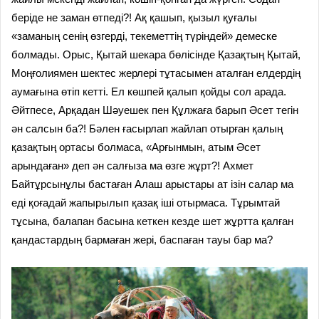
беріде не заман өтпеді?! Ақ қашып, қызыл қуғалы
«заманың сенің өзгерді, текеметтің түріндей» демеске
болмады. Орыс, Қытай шекара бөлісінде Қазақтың Қытай,
Моңғолиямен шектес жерлері тұтасымен аталған елдердің
аумағына өтіп кетті. Ел көшпей қалып қойды сол арада.
Әйтпесе, Арқадан Шәуешек пен Құлжаға барып Әсет тегін
ән салсын ба?! Бәлен ғасырлап жайлап отырған қалың
қазақтың ортасы болмаса, «Арғынмын, атым Әсет
арындаған» деп ән салғыза ма өзге жұрт?! Ахмет
Байтұрсынұлы бастаған Алаш арыстары ат ізін салар ма
еді қоғадай жапырылып қазақ іші отырмаса. Тұрымтай
тұсына, балапан басына кеткен кезде шет жұртта қалған
қандастардың бармаған жері, баспаған тауы бар ма?