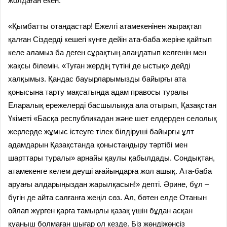
жолдаған екен.
«Қымбатты отандастар! Ежелгі атамекенінен жырақтап
қалған Сіздерді кешегі күнге дейін ата-баба жеріне қайтып
келе аламыз ба деген сұрақтың алаңдатып келгенін мен
жақсы білемін. «Туған жердің түтіні де ыстық» дейді
халқымыз. Қандас бауырларымызды байырғы ата
қонысына тарту мақсатында адам правосы туралы
Еларалық ережелерді басшылыққа ала отырып, Қазақстан
Үкіметі «Басқа республикадан және шет елдерден селолық
жерлерде жұмыс істеуге тілек білдіруші байырғы ұлт
адамдарын Қазақстанда қоныстандыру тәртібі мен
шарттары туралы» арнайы қаулы қабылдады. Сондықтан,
атамекенге келем деуші ағайындарға жол ашық. Ата-баба
аруағы алдарыңыздан жарылқасын!» депті. Әрине, бұл –
бүгін де айта салғанға жеңіл сөз. Ал, бөтен елде Отанын
ойлап жүрген қарға тамырлы қазақ үшін бұдан асқан
қуаныш болмаған шығар ол кезде. Біз жөндіжөнсіз