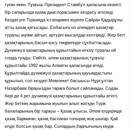
туған екен. Тұңғыш Президент Стамбул қаласына кезекті
бір сапарында қазақ диаспорасымен кездесу өткізеді.
Кездесуге Түркияда іссапармен жүрген Сайран Қадырұлы
атты қазақ қатысады. Елбасыға ол әлемдегі қазақтар
туралы әңгіме айтып, әртүрлі мысалдар келтіреді. Жер беті
қазақтарының басын қосу төңірегінде сұхбаттасады.
Дүниежүзі қазақтарының құрылтайын өткізу туралы ой
сонда туады. Сөйтіп, әлем қазақтарының тұңғыш
құрылтайы 1992 жылы Алматы қаласында өтеді.
Құрылтайда дүниежүзі қазақтарының қауымдастығы
құрылып, сол кездегі Мемлекет басшысы Нұрсұлтан
Назарбаев бірауыздан төраға болып сайланады. Содан
бері де 4 рет дүниежүзі қазақтарының құрылтайы өтіпті.
Жер бетінің жарымына жуығын алып жатқан Түрік
балаларының бір тарауы – Қазақ ұлысы. Әлем елдерінде
қазақ бармаған, қазақ баспаған топырақ жоқ шығар. Қай
елде болсын қазақ бар. Солардың барлығының кіндік