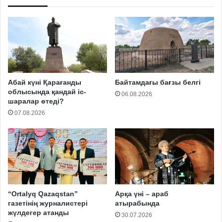
Абай күні Қарағанды
Байтамдағы бағзы белгі
облысында қандай іс-
06.08.2026
шаралар өтеді?
07.08.2026
“Ortalyq Qazaqstan”
Арқа үні – араб
газетінің журналистері
атырабында
жүлдегер атанды
30.07.2026