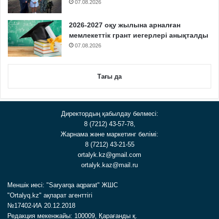
07.08.2026
2026-2027 оқу жылына арналған
мемлекеттік грант иегерлері анықталды
07.08.2026
Тағы да
Директордың қабылдау бөлмесі:
8 (7212) 43-57-78,
Жарнама және маркетинг бөлімі:
8 (7212) 43-21-55
ortalyk.kz@gmail.com
ortalyk.kaz@mail.ru
Меншік иесі: "Saryarqa aqparat" ЖШС
"Ortalyq.kz" ақпарат агенттігі
№17402-ИА 20.12.2018
Редакция мекенжайы: 100009, Қарағанды қ.