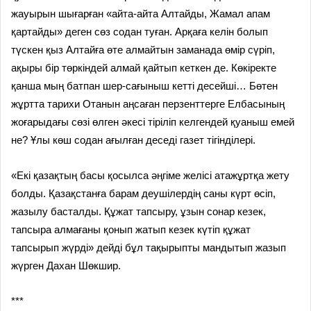
жауырын шығарған «айта-айта Алтайды, Жамал апам
қартайды» деген сөз содан туған. Арқаға келін болып
түскен қыз Алтайға өте алмайтын заманада өмір сүріп,
ақыры бір төркіндей алмай қайтып кеткен де. Көкіректе
қанша мың батпан шер-сағыныш кетті десейші… Бөтен
жұртта тарихи Отанын аңсаған перзенттерге Елбасының
жоғарыдағы сөзі өлген әкесі тіріліп келгендей қуаныш емей
не? Ұлы көш содан ағылған деседі газет тігінділері.
«Екі қазақтың басы қосылса әңгіме желісі атажұртқа жету
болды. Қазақстанға барам деушілердің саны күрт өсіп,
жазылу басталды. Құжат тапсыру, ұзын сонар кезек,
тапсыра алмағаны қонып жатып кезек күтіп құжат
тапсырып жүрді» дейді бұл тақырыпты мандытып жазып
жүрген Дахан Шөкшир.
***