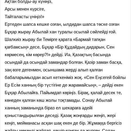
Ақтан болды-ау күніңіз,
Арсы менен күрсіге,
Тайталасты үніңіз!»
Ертеден шапса кешке озған, ылдидан шапса төске озған
Бұқар жырау Абылай хан туралы осылай сөйлейді ғой.
Шалкиіз жырау би Темірге қарата «Бармай тапқан
қағбамсың» десе, Бұқар «Бір Құдайдың дидарын, Сен
көрмесең, кім көрер?!» дейді. Иә, Қазақтың басында
осындай да осындай замандар болған. Қазір заман басқа,
заң өзге дегенмен, осыншама жерді алып қалған
бабаларымыздан асып кеткеніміз жоқ. «Сен Еңсегей бойлы
Ер Есім ханның бір түстігіне де жарамайсың», – дейді екен
Бұқар Абылайға. Пайымдап көріңіз. Бірақ, қалай десек те,
көнеден қалған көш жолы тоқтамады. Сонау Абылай
ханның заманында біраз ел шекараға әдейі
қоныстандырылған деседі. Қазақ жоңғарды жеңіп, жері
кеңіп, мейманасы асқан шақ екен де бір. Жұмаққа бергісіз
жайлы мекенді жайлап, көшіп-қонған да жүрген. Содан