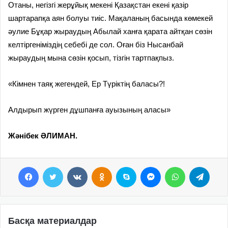
Отаны, негізгі жерұйық мекені Қазақстан екені қазір
шартарапқа аян болуы тиіс. Мақаланың басында көмекей
әулие Бұқар жыраудың Абылай ханға қарата айтқан сөзін
келтіргеніміздің себебі де сол. Оған біз Нысанбай
жыраудың мына сөзін қосып, тізгін тартпақпыз.
«Кімнен таяқ жегендей, Ер Түріктің баласы?!
Алдырып жүрген дұшпанға ауызының аласы»
Жәнібек ӘЛИМАН.
Facebook
Twitter
VKontakte
Odnoklassniki
Skype
Messenger
WhatsApp
Telegram
Басқа материалдар