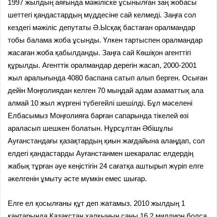
1997 жылдың аяғында мәжіліске ұсынылған заң жобасы
шеттегі қандастардың мүддесіне сай келмеді. Заңға сол
кездегі мәжіліс депутаты Ә.Ысқақ бастаған оралмандар
тобы балама жоба ұсынды. Үлкен тартыспен оралмандар
жасаған жоба қабылданды. Заңға сай Көшіқон агенттігі
құрылды. Агенттік оралмандар дерегін жасап, 2000-2001
жыл аралығында 4080 баспана сатып алып берген. Осыған
дейін Моңғолиядан келген 70 мыңдай адам азаматтық ала
алмай 10 жыл жүргені түбегейлі шешілді. Бұл мәселені
Елбасымыз Моңғолияға барған сапарында тікелей өзі
араласып шешкен болатын. Нұрсұлтан Әбішұлы
Ауғанстандағы қазақтардың қиын жағдайына алаңдап, сол
елдегі қандастарды Ауғанстанмен шекаралас елдердің
жабық тұрған әуе кеңістігін 24 сағатқа аштырып жүріп елге
әкелгенін ұмыту әсте мүмкін емес шығар.
Елге ел қосылғаны құт деп жатамыз. 2010 жылдың 1
қаңтарында Қазақстан халқының саны 16,2 миллион болса,