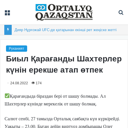
Мәзір
Із
Дияр Нұрғожай UFC-де қатарынан екінші рет жеңіске жетті
Руханият
Биыл Қарағанды Шахтерлер
күнін ерекше атап өтпек
24.08.2022
174
Қарағандыда біраздан бері от шашу болмады. Ал
Шахтерлер күнінде мерекелік от шашу болмақ.
Салют сенбі, 27 тамызда Орталық саябақта күн күркірейді.
Уақыты – 23.00. Бұған дейін виртуоз домбырашы Олег