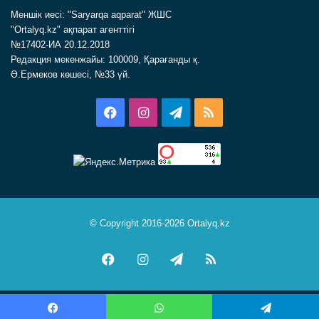
Меншік иесі: "Saryarqa aqparat" ЖШС
"Ortalyq.kz" ақпарат агенттігі
№17402-ИА 20.12.2018
Редакция мекенжайы: 100009, Қарағанды қ.
Ә.Ермеков көшесі, №33 үй.
Facebook
Instagram
Telegram
RSS
© Copyright 2016-2026 Ortalyq.kz
Facebook
Instagram
Telegram
RSS