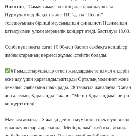
Никитин, “Самая-самая” хитінің жас орындаушысы
Нұрмұхаммед Жақып және ТНТ-дағы “Песни”
телешоуының бірінші маусымының финалисті Назиманың
қатысуымен үлкен мерекелік концерт өтеді. Басталуы 18.00.
Сенбі күні таңғы сағат 10:00-ден бастап саябақта кеншілер
жабдықтарының көрмесі жұмыс істейтін болады.
Ұйымдастырушылар өткен жылдардың танымал әндерін
еске алу үшін қарағандылықтарды Орталық мәдениет және
демалыс саябағына шақырады. 28 тамызда жағалауда “Саған
ән саламын, Қарағанды!” және “Менің Қарағандым” ретро-
концерті өтеді.
Маусым айында 18 жасқа дейінгі мүмкіндігі шектеулі вокал
орындаушылары арасында “Менің қалам” жобасы аясында
ән байқауы жарияланды. Осы жексенбіде байқаудың