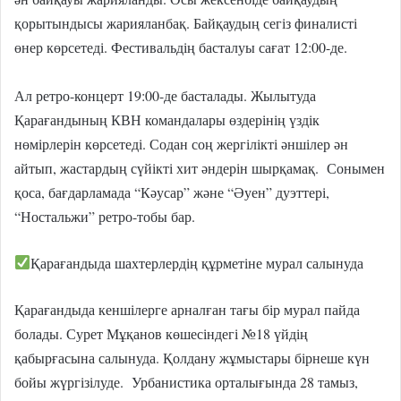
қорытындысы жарияланбақ. Байқаудың сегіз финалисті
өнер көрсетеді. Фестивальдің басталуы сағат 12:00-де.
⠀
Ал ретро-концерт 19:00-де басталады. Жылытуда
Қарағандының КВН командалары өздерінің үздік
нөмірлерін көрсетеді. Содан соң жергілікті әншілер ән
айтып, жастардың сүйікті хит әндерін шырқамақ. Сонымен
қоса, бағдарламада “Кәусар” және “Әуен” дуэттері,
“Ностальжи” ретро-тобы бар.
Қарағандыда шахтерлердің құрметіне мурал салынуда
Қарағандыда кеншілерге арналған тағы бір мурал пайда
болады. Сурет Мұқанов көшесіндегі №18 үйдің
қабырғасына салынуда. Қолдану жұмыстары бірнеше күн
бойы жүргізілуде. Урбанистика орталығында 28 тамыз,