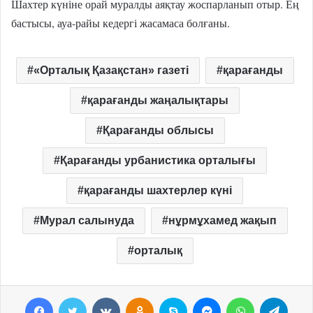
Шахтер күніне орай муралды аяқтау жоспарланып отыр. Ең
бастысы, ауа-райы кедергі жасамаса болғаны.
«Орталық Қазақстан» газеті
қарағанды
қарағанды жаңалықтары
Қарағанды облысы
Қарағанды урбанистика орталығы
қарағанды шахтерлер күні
Мурал салынуда
нұрмұхамед жақып
орталық
Facebook
Twitter
VKontakte
Odnoklassniki
Skype
Messenger
WhatsApp
Telegram