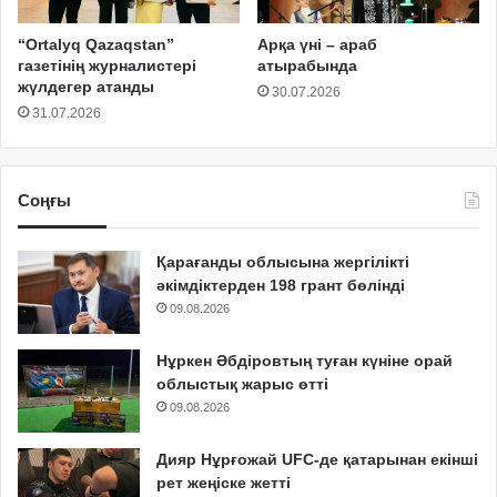
“Ortalyq Qazaqstan”
Арқа үні – араб
газетінің журналистері
атырабында
жүлдегер атанды
30.07.2026
31.07.2026
Соңғы
Қарағанды облысына жергілікті
әкімдіктерден 198 грант бөлінді
09.08.2026
Нұркен Әбдіровтың туған күніне орай
облыстық жарыс өтті
09.08.2026
Дияр Нұрғожай UFC-де қатарынан екінші
рет жеңіске жетті