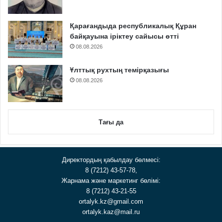
Қарағандыда республикалық Құран
байқауына іріктеу сайысы өтті
08.08.2026
Ұлттық рухтың темірқазығы
08.08.2026
Тағы да
Директордың қабылдау бөлмесі:
8 (7212) 43-57-78,
Жарнама және маркетинг бөлімі:
8 (7212) 43-21-55
ortalyk.kz@gmail.com
ortalyk.kaz@mail.ru