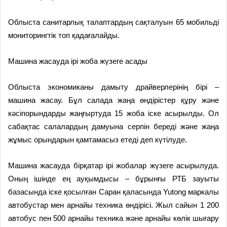
Облыста санитарлық талаптардың сақталуын 65 мобильді
мониторингтік топ қадағалайды.
Машина жасауда ірі жоба жүзеге асады
Облыста экономиканы дамыту драйверлерінің бірі –
машина жасау. Бұл салада жаңа өндірістер құру және
кәсіпорындарды жаңғыртуда 15 жоба іске асырылды. Ол
сабақтас салалардың дамуына серпін береді және жаңа
жұмыс орындарын қамтамасыз етеді деп күтілуде.
Машина жасауда бірқатар ірі жобалар жүзеге асырылуда.
Оның ішінде ең ауқымдысы – бұрынғы РТБ зауыты
базасында іске қосылған Саран қаласында Yutong маркалы
автобустар мен арнайы техника өндірісі. Жыл сайын 1 200
автобус пен 500 арнайы техника және арнайы көлік шығару