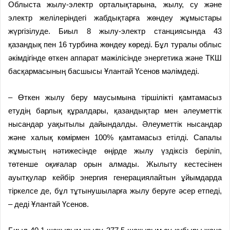
Облыста жылу-электр орталықтарына, жылу, су және
электр желілеріндегі жабдықтарға жөндеу жұмыстары
жүргізілуде. Биыл 8 жылу-электр станциясында 43
қазандық пен 16 турбина жөндеу көреді. Бұл туралы облыс
әкімдігінде өткен аппарат мәжілісінде энергетика және ТКШ
басқармасының басшысы Ұлантай Үсенов мәлімдеді.
– Өткен жылу беру маусымына тіршілікті қамтамасыз
етудің барлық құралдары, қазандықтар мен әлеуметтік
нысандар уақытылы дайындалды. Әлеуметтік нысандар
және халық көмірмен 100% қамтамасыз етілді. Сапалы
жұмыстың нәтижесінде өңірде жылу үздіксіз беріліп,
төтенше оқиғалар орын алмады. Жылыту кестесінен
ауытқулар кейбір энергия генерациялайтын ұйымдарда
тіркелсе де, бұл тұтынушыларға жылу беруге әсер етпеді,
– деді Ұлантай Үсенов.