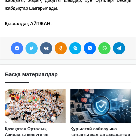
жабдығы, жарық диодты шамдар, әуе сүзгілері секілді
жабдықтар шығарылады.
Қызғалдақ АЙТЖАН.
Facebook
Twitter
VKontakte
Odnoklassniki
Skype
Messenger
WhatsApp
Telegram
Басқа материалдар
Қазақстан Орталық
Құрылтай сайлауына
Азиядағы көшуге ең
қатысты жалған ақпараттар