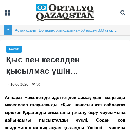
Мәзір
Із
Астанадағы «Болашақ ойындарына» 50 елден 800 спортшы жиналды
Ресми
Қыс пен кеселден
қысылмас үшін…
16.06.2020
50
Аппарат мәжілісінде әдеттегідей аймақ үшін маңызды
мәселелер талқыланды. «Қыс шанасын жаз сайлауға»
кіріскен Қарағанды аймағының жылу беру маусымына
дайындығы пысықталды әуелі. Содан соң
эпидемиологиялық ахуал қозғалды. Үшінші – машина