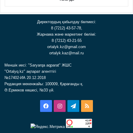
Директордың қабылдау бөлмесі:
8 (7212) 43-57-78,
Жарнама және маркетинг бөлімі:
8 (7212) 43-21-55
ortalyk.kz@gmail.com
ortalyk.kaz@mail.ru
Меншік иесі: "Saryarqa aqparat" ЖШС
"Ortalyq.kz" ақпарат агенттігі
№17402-ИА 20.12.2018
Редакция мекенжайы: 100009, Қарағанды қ.
Ә.Ермеков көшесі, №33 үй.
Facebook
Instagram
Telegram
RSS