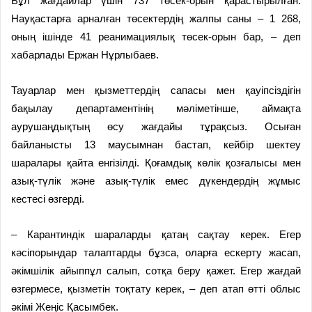
Бұл жағдайлар үшін 737 төсек-орын қарастырылған.
Науқастарға арналған төсектердің жалпы саны – 1 268,
оның ішінде 41 реанимациялық төсек-орын бар, – деп
хабарлады Ержан Нұрлыбаев.
Тауарлар мен қызметтердің сапасы мен қауіпсіздігін
бақылау департаментінің мәліметінше, аймақта
аурушаңдықтың өсу жағдайы тұрақсыз. Осыған
байланысты 13 маусымнан бастап, кейбір шектеу
шаралары қайта енгізілді. Қоғамдық көлік қозғалысы мен
азық-түлік және азық-түлік емес дүкендердің жұмыс
кестесі өзгерді.
– Карантиндік шараларды қатаң сақтау керек. Егер
кәсіпорындар талаптарды бұзса, оларға ескерту жасап,
әкімшілік айыппұл салып, сотқа беру қажет. Егер жағдай
өзгермесе, қызметін тоқтату керек, – деп атап өтті облыс
әкімі Жеңіс Қасымбек.