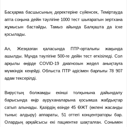
Басқарма басшысының деректеріне сүйенсек, Теміртауда
апта соңына дейін тәулігіне 1000 тест шығаратын зертхана
жұмысын бастайды. Тамыз айында Балқашта да іске
қосылады.
Ал, Жезқазған қаласында ПТР-орталығы жақында
ашылды. Мұнда тәулігіне 500-ге дейін тест өткізіледі. Сол
арқылы өңірде COVID-19 диагнозын жедел анықтауға
мүмкіндік кеңейді. Облыста ПТР әдісімен барлығы 78 907
адам тексерілді.
Вирустың болжамды екінші толқынына дайындалу
барысында өңір ауруханаларына қосымша жабдықтар
сатып алынады. Қазірдің өзінде 45 ӨЖТ (өкпені жасанды
тыныс алдыру) аппараты, 51 оттегі концентраторы бар.
Олардың әрқайсысы екі пациентке шақталған. Сонымен