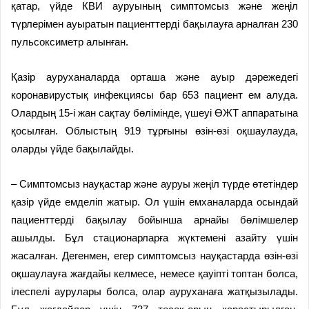
қатар, үйде КВИ ауруының симптомсыз және жеңіл
түрлерімен ауыратын пациенттерді бақылауға арналған 230
пульсоксиметр алынған.
Қазір ауруханаларда орташа және ауыр дәрежедегі
коронавирустық инфекциясы бар 653 пациент ем алуда.
Олардың 15-і жан сақтау бөлімінде, үшеуі ӨЖТ аппаратына
қосылған. Облыстың 919 тұрғыны өзін-өзі оқшаулауда,
оларды үйде бақылайды.
– Симптомсыз науқастар және ауруы жеңіл түрде өтетіндер
қазір үйде емделіп жатыр. Ол үшін емханаларда осындай
пациенттерді бақылау бойынша арнайы бөлімшелер
ашылды. Бұл стационарларға жүктемені азайту үшін
жасалған. Дегенмен, егер симптомсыз науқастарда өзін-өзі
оқшаулауға жағдайы келмесе, немесе қауіпті топтан болса,
ілеспелі аурулары болса, олар ауруханаға жатқызылады.