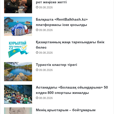
рет жеңіске жетті
09.08.2026
Балқашта «RentBalkhash.kz»
платформасы іске қосылды
09.08.2026
Қазақстанның жаңа тарихындағы биік
белес
09.08.2026
Туристік кластер тірегі
09.08.2026
Астанадағы «Болашақ ойындарына» 50
елден 800 спортшы жиналды
08.08.2026
Менің арыстарым – бойтұмарым