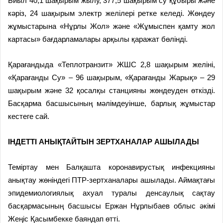
Биыл 40,1 шақырым жылу, 377,5 шақырым су құбыры және
кәріз, 24 шақырым электр желілері ретке келеді. Жөндеу
жұмыстарына «Нұрлы Жол» және «Жұмыспен қамту жол
картасы» бағдарламалары арқылы қаражат бөлінді.
Қарағандыда «Теплотранзит» ЖШС 2,8 шақырым желіні,
«Қарағанды Су» – 96 шақырым, «Қарағанды Жарық» – 29
шақырым және 32 қосалқы станцияны жөндеуден өткізді.
Басқарма басшысының мәлімдеуінше, барлық жұмыстар
кестеге сай.
ІНДЕТТІ АНЫҚТАЙТЫН ЗЕРТХАНАЛАР АШЫЛАДЫ
Теміртау мен Балқашта коронавирустық инфекцияны
анықтау жөніндегі ПТР-зертханалары ашылады. Аймақтағы
эпидемиологиялық ахуал туралы денсаулық сақтау
басқармасының басшысы Ержан Нұрлыбаев облыс әкімі
Жеңіс Қасымбекке баяндап өтті.