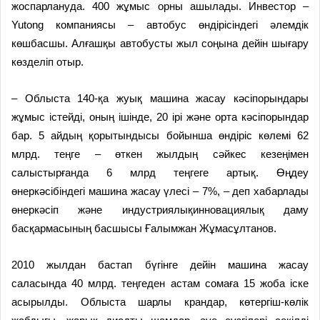
жоспарлануда. 400 жұмыс орны ашылады. Инвестор –
Yutong компаниясы – автобус өндірісіндегі әлемдік
көшбасшы. Алғашқы автобусты жыл соңына дейін шығару
көзделіп отыр.
– Облыста 140-қа жуық машина жасау кәсіпорындары
жұмыс істейді, оның ішінде, 20 ірі және орта кәсіпорындар
бар. 5 айдың қорытындысы бойынша өндіріс көлемі 62
млрд. теңге – өткен жылдың сәйкес кезеңімен
салыстырғанда 6 млрд теңгеге артық. Өңдеу
өнеркәсібіндегі машина жасау үлесі – 7%, – деп хабарлады
өнеркәсіп және индустриялықинновациялық даму
басқармасының басшысы Ғалымжан Жұмасұлтанов.
2010 жылдан бастап бүгінге дейін машина жасау
саласында 40 млрд. теңгеден астам сомаға 15 жоба іске
асырылды. Облыста шарлы крандар, көтергіш-көлік