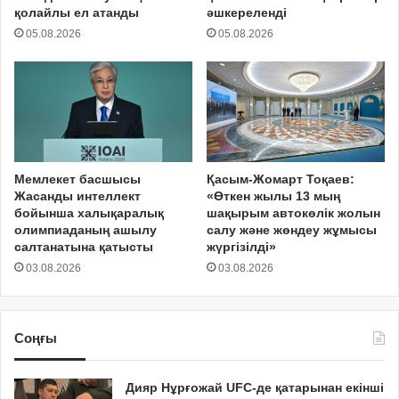
қолайлы ел атанды
әшкереленді
05.08.2026
05.08.2026
Мемлекет басшысы
Қасым-Жомарт Тоқаев:
Жасанды интеллект
«Өткен жылы 13 мың
бойынша халықаралық
шақырым автокөлік жолын
олимпиаданың ашылу
салу және жөндеу жұмысы
салтанатына қатысты
жүргізілді»
03.08.2026
03.08.2026
Соңғы
Дияр Нұрғожай UFC-де қатарынан екінші