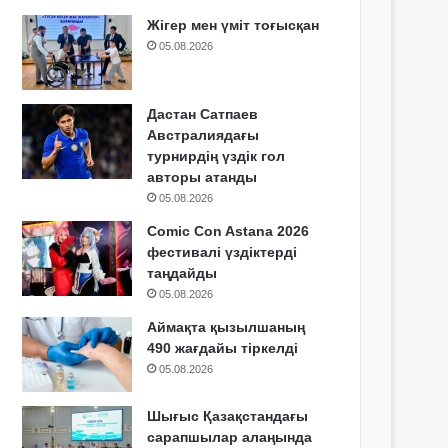
Жігер мен үміт тоғысқан
05.08.2026
Дастан Сатпаев
Австралиядағы
турнирдің үздік гол
авторы атанды
05.08.2026
Comic Con Astana 2026
фестивалі үздіктерді
таңдайды
05.08.2026
Аймақта қызылшаның
490 жағдайы тіркелді
05.08.2026
Шығыс Қазақстандағы
сарапшылар алаңында