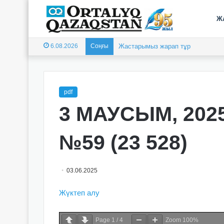
Ж
6.08.2026
Соңғы
Жастарымыз жарап тұр
pdf
3 МАУСЫМ, 202
№59 (23 528)
03.06.2025
Жүктеп алу
Page
1
/
4
Zoom
100%