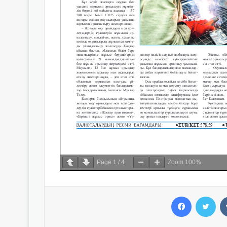
Page
1
/
4
Zoom
100%
Facebook
Twitter