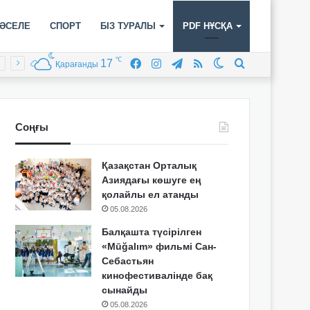
ӘСЕЛЕ
СПОРТ
БІЗ ТУРАЛЫ
PDF НҰСҚА
℃
17
Facebook
Instagram
Telegram
RSS
Switch
Іздеу
Қарағанды
skin
Соңғы
Қазақстан Орталық
Азиядағы көшуге ең
қолайлы ел атанды
05.08.2026
Балқашта түсірілген
«Mūğalım» фильмі Сан-
Себастьян
кинофестивалінде бақ
сынайды
05.08.2026