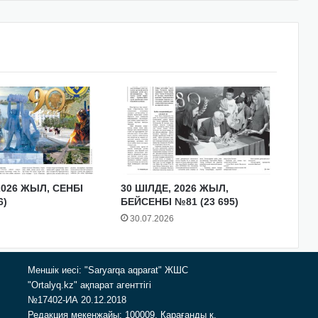
2026 ЖЫЛ, СЕНБІ
30 ШІЛДЕ, 2026 ЖЫЛ,
6)
БЕЙСЕНБІ №81 (23 695)
30.07.2026
Меншік иесі: "Saryarqa aqparat" ЖШС
"Ortalyq.kz" ақпарат агенттігі
№17402-ИА 20.12.2018
Редакция мекенжайы: 100009, Қарағанды қ.