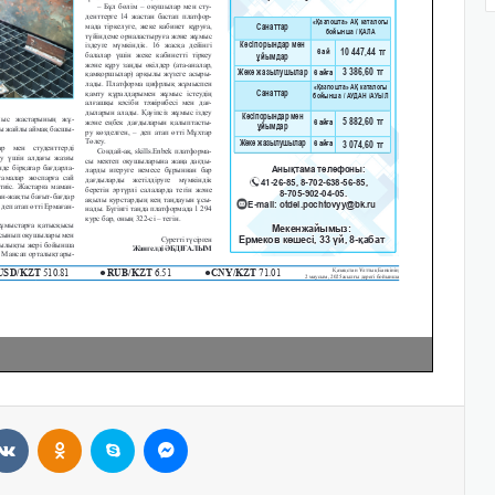
VKontakte
Odnoklassniki
Skype
Messenger