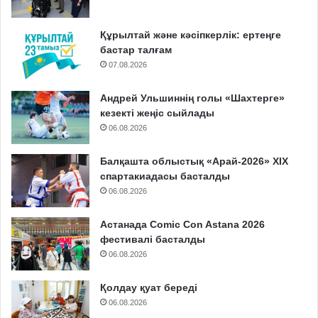
Құрылтай және кәсіпкерлік: ертеңге
бастар талғам
07.08.2026
Андрей Ульшиннің голы «Шахтерге»
кезекті жеңіс сыйлады
06.08.2026
Балқашта облыстық «Арай-2026» XIX
спартакиадасы басталды
06.08.2026
Астанада Comic Con Astana 2026
фестивалі басталды
06.08.2026
Қолдау қуат береді
06.08.2026