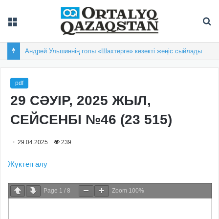
Мәзір
Із
Андрей Ульшиннің голы «Шахтерге» кезекті жеңіс сыйлады
pdf
29 СӘУІР, 2025 ЖЫЛ,
СЕЙСЕНБІ №46 (23 515)
29.04.2025
239
Жүктеп алу
Page
1
/
8
Zoom
100%