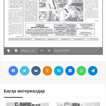
Page
1
/
8
Zoom
100%
Facebook
Twitter
VKontakte
Odnoklassniki
Skype
Messenger
WhatsApp
Telegram
Басқа материалдар