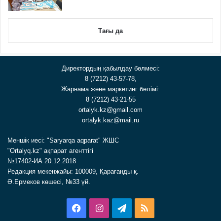
Тағы да
Директордың қабылдау бөлмесі:
8 (7212) 43-57-78,
Жарнама және маркетинг бөлімі:
8 (7212) 43-21-55
ortalyk.kz@gmail.com
ortalyk.kaz@mail.ru
Меншік иесі: "Saryarqa aqparat" ЖШС
"Ortalyq.kz" ақпарат агенттігі
№17402-ИА 20.12.2018
Редакция мекенжайы: 100009, Қарағанды қ.
Ә.Ермеков көшесі, №33 үй.
Facebook
Instagram
Telegram
RSS