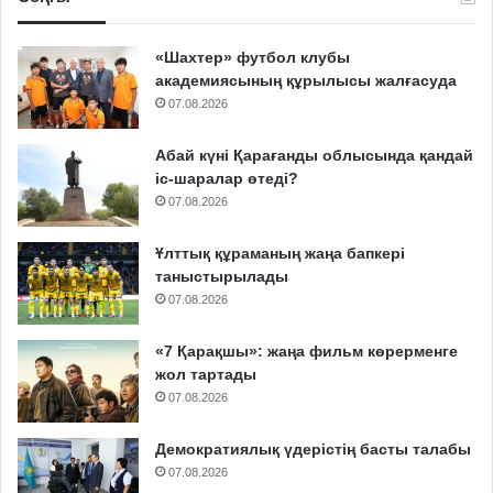
«Шахтер» футбол клубы
академиясының құрылысы жалғасуда
07.08.2026
Абай күні Қарағанды облысында қандай
іс-шаралар өтеді?
07.08.2026
Ұлттық құраманың жаңа бапкері
таныстырылады
07.08.2026
«7 Қарақшы»: жаңа фильм көрерменге
жол тартады
07.08.2026
Демократиялық үдерістің басты талабы
07.08.2026