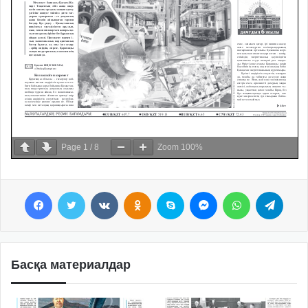
Page
1
/
8
Zoom
100%
Facebook
Twitter
VKontakte
Odnoklassniki
Skype
Messenger
WhatsApp
Telegram
Басқа материалдар