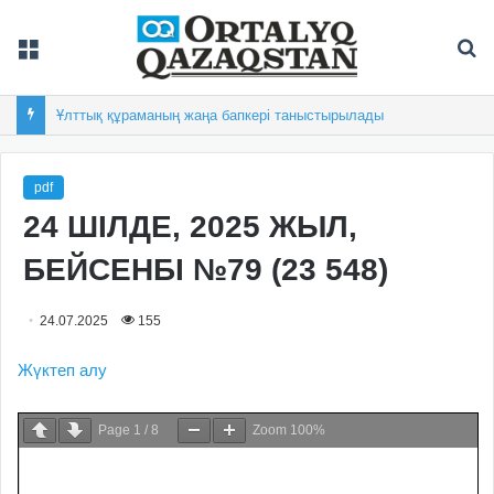
Мәзір
Із
Ұлттық құраманың жаңа бапкері таныстырылады
pdf
24 ШІЛДЕ, 2025 ЖЫЛ,
БЕЙСЕНБІ №79 (23 548)
24.07.2025
155
Жүктеп алу
Page
1
/
8
Zoom
100%