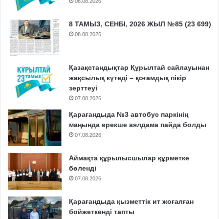
08.08.2026
8 ТАМЫЗ, СЕНБІ, 2026 ЖЫЛ №85 (23 699)
08.08.2026
Қазақстандықтар Құрылтай сайлауынан
жақсылық күтеді – қоғамдық пікір
зерттеуі
07.08.2026
Қарағандыда №3 автобус паркінің
маңында ерекше аялдама пайда болды
07.08.2026
Аймақта құрылысшылар құрметке
бөленді
07.08.2026
Қарағандыда қызметтік ит жоғалған
бойжеткенді тапты