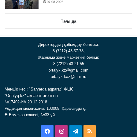
07.08.2026
Тағы да
Директордың қабылдау бөлмесі:
8 (7212) 43-57-78,
Жарнама және маркетинг бөлімі:
8 (7212) 43-21-55
ortalyk.kz@gmail.com
ortalyk.kaz@mail.ru
Меншік иесі: "Saryarqa aqparat" ЖШС
"Ortalyq.kz" ақпарат агенттігі
№17402-ИА 20.12.2018
Редакция мекенжайы: 100009, Қарағанды қ.
Ә.Ермеков көшесі, №33 үй.
Facebook
Instagram
Telegram
RSS