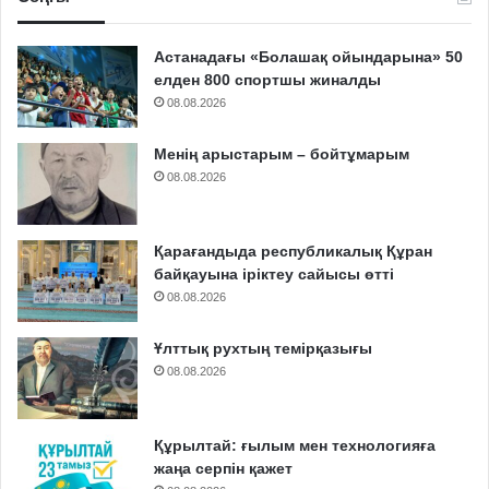
Астанадағы «Болашақ ойындарына» 50
елден 800 спортшы жиналды
08.08.2026
Менің арыстарым – бойтұмарым
08.08.2026
Қарағандыда республикалық Құран
байқауына іріктеу сайысы өтті
08.08.2026
Ұлттық рухтың темірқазығы
08.08.2026
Құрылтай: ғылым мен технологияға
жаңа серпін қажет